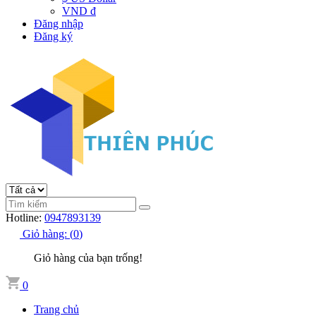
VND đ
Đăng nhập
Đăng ký
Hotline:
0947893139
Giỏ hàng:
(
0
)
Giỏ hàng của bạn trống!
0
Trang chủ