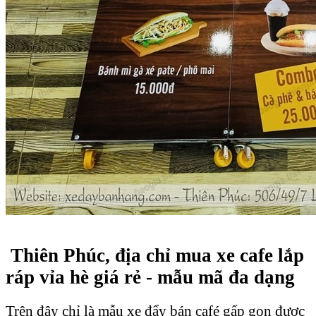
Thiên Phúc, địa chỉ mua xe cafe lắp
ráp vỉa hè giá rẻ - mẫu mã đa dạng
Trên đây chỉ là mẫu xe đẩy bán café gấp gọn được