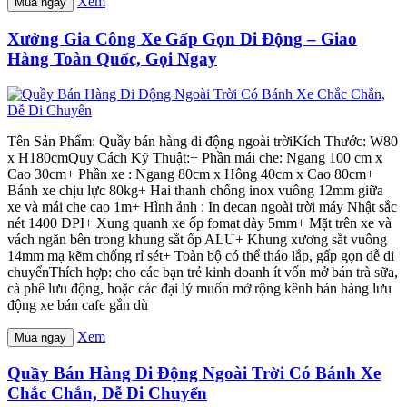
Xem
Mua ngay
Xưởng Gia Công Xe Gấp Gọn Di Động – Giao
Hàng Toàn Quốc, Gọi Ngay
Tên Sản Phẩm: Quầy bán hàng di động ngoài trờiKích Thước: W80
x H180cmQuy Cách Kỹ Thuật:+ Phần mái che: Ngang 100 cm x
Cao 30cm+ Phần xe : Ngang 80cm x Hông 40cm x Cao 80cm+
Bánh xe chịu lực 80kg+ Hai thanh chống inox vuông 12mm giữa
xe và mái che cao 1m+ Hình ảnh : In decan ngoài trời máy Nhật sắc
nét 1400 DPI+ Xung quanh xe ốp fomat dày 5mm+ Mặt trên xe và
vách ngăn bên trong khung sắt ốp ALU+ Khung xương sắt vuông
14mm mạ kẽm chống rỉ sét+ Toàn bộ có thể tháo lắp, gấp gọn dễ di
chuyểnThích hợp: cho các bạn trẻ kinh doanh ít vốn mở bán trà sữa,
cà phê lưu động, hoặc các đại lý muốn mở rộng kênh bán hàng lưu
động xe bán cafe gắn dù
Xem
Mua ngay
Quầy Bán Hàng Di Động Ngoài Trời Có Bánh Xe
Chắc Chắn, Dễ Di Chuyển