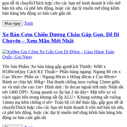
gọn dễ di chuyểnThích hợp: cho các bạn trẻ kinh doanh ít vốn mở
bán trà sữa, cà phê lưu động, hoặc các đại lý muốn mở rộng kênh
bán hàng lưu động xe bán cafe gắn dù
Xem
Mua ngay
Xe Bán Cơm Chiên Dương Châu Gấp Gọn, Dễ Di
Chuyển – Xem Mẫu Mới Nhất
Tên Sản Phẩm: Xe bán hàng gấp gọnKích Thước: W80 x
H180cmQuy Cách Kỹ Thuật:+ Phần bảng ngang: Ngang 80 cm x
Cao 30cm+ Phần xe : Ngang 80cm x Hông 40cm x Cao 80cm+
Bánh xe chịu lực 80kg+ Hai thanh chống inox vuông 12mm giữa
xe và mái che cao 1m+ Hình ảnh : In decan ngoài trời máy Nhật sắc
nét 1400 DPI+ Xung quanh xe ốp bạt 2 da dày+ Mặt trên xe và
vách ngăn bên trong khung sắt ốp ALU+ Khung xương sắt vuông
14mm mạ kẽm chống rỉ sét+ Toàn bộ có thể tháo lắp, gấp gọn dễ di
chuyểnThích hợp: cho các bạn trẻ kinh doanh ít vốn mở bán trà sữa,
cà phê lưu động, hoặc các đại lý muốn mở rộng kênh bán hàng lưu
động xe bán cafe gắn dù