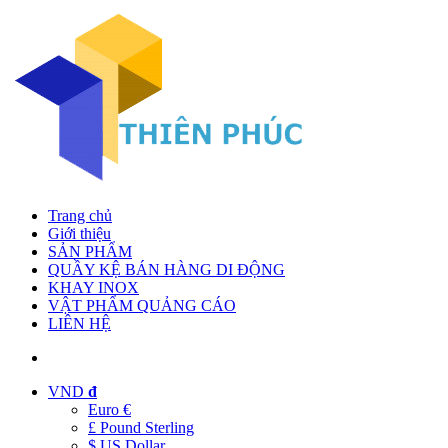
Trang chủ
Giới thiệu
SẢN PHẨM
QUẦY KỆ BÁN HÀNG DI ĐỘNG
KHAY INOX
VẬT PHẨM QUẢNG CÁO
LIÊN HỆ
VND
đ
Euro €
£ Pound Sterling
$ US Dollar