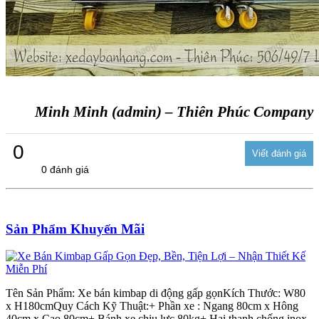
Minh Minh (admin) – Thiên Phúc Company
0
0 đánh giá
Sản Phẩm Khuyến Mãi
Tên Sản Phẩm: Xe bán kimbap di động gấp gọnKích Thước: W80
x H180cmQuy Cách Kỹ Thuật:+ Phần xe : Ngang 80cm x Hông
40cm x Cao 80cm+ Bánh xe chịu lực 80kg+ Hai thanh chống inox