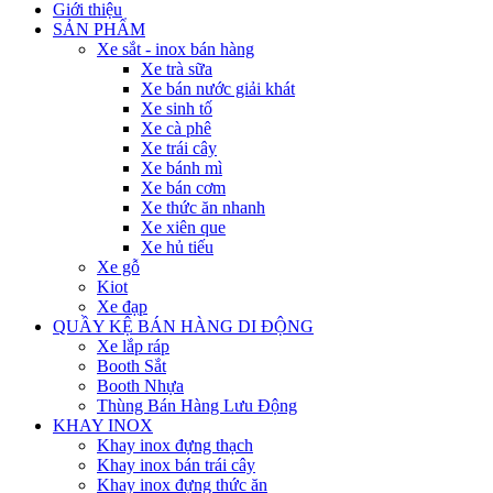
Giới thiệu
SẢN PHẨM
Xe sắt - inox bán hàng
Xe trà sữa
Xe bán nước giải khát
Xe sinh tố
Xe cà phê
Xe trái cây
Xe bánh mì
Xe bán cơm
Xe thức ăn nhanh
Xe xiên que
Xe hủ tiếu
Xe gỗ
Kiot
Xe đạp
QUẦY KỆ BÁN HÀNG DI ĐỘNG
Xe lắp ráp
Booth Sắt
Booth Nhựa
Thùng Bán Hàng Lưu Động
KHAY INOX
Khay inox đựng thạch
Khay inox bán trái cây
Khay inox đựng thức ăn