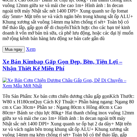
vuông 12mm giữa xe và mái che cao 1m+ Hình ảnh : In decan
ngoài trời máy Nhật sắc nét 1400 DPI+ Xung quanh xe ốp fomat
dày 5mm+ Mặt trên xe và vách ngăn bên trong khung sắt ốp ALU+
Khung xương sắt vuông 14mm mạ kẽm chống rỉ sét+ Toàn bộ có
thể tháo lắp, gấp gọn dễ di chuyểnThích hợp: cho các bạn trẻ kinh
doanh ít vốn mở bán trà sữa, cà phê lưu động, hoặc các đại lý muốn
mở rộng kênh bán hàng lưu động xe bán cafe gắn dù
Xem
Mua ngay
Xe Bán Kimbap Gấp Gọn Đẹp, Bền, Tiện Lợi –
Nhận Thiết Kế Miễn Phí
Tên Sản Phẩm: Xe bán cơm chiên dương châu gấp gọnKích Thước:
W80 x H180cmQuy Cách Kỹ Thuật:+ Phần bảng ngang: Ngang 80
cm x Cao 30cm+ Phần xe : Ngang 80cm x Hông 40cm x Cao
80cm+ Bánh xe chịu lực 80kg+ Hai thanh chống inox vuông 12mm
giữa xe và mái che cao 1m+ Hình ảnh : In decan ngoài trời máy
Nhật sắc nét 1400 DPI+ Xung quanh xe ốp bạt 2 da dày+ Mặt trên
xe và vách ngăn bên trong khung sắt ốp ALU+ Khung xương sắt
vuông 14mm mạ kẽm chống rỉ sét+ Toàn bộ có thể tháo lắp, gấp