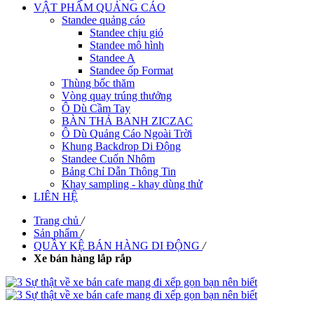
VẬT PHẨM QUẢNG CÁO
Standee quảng cáo
Standee chịu gió
Standee mô hình
Standee A
Standee ốp Format
Thùng bốc thăm
Vòng quay trúng thưởng
Ô Dù Cầm Tay
BÀN THẢ BANH ZICZAC
Ô Dù Quảng Cáo Ngoài Trời
Khung Backdrop Di Động
Standee Cuốn Nhôm
Bảng Chỉ Dẫn Thông Tin
Khay sampling - khay dùng thử
LIÊN HỆ
Trang chủ
/
Sản phẩm
/
QUẦY KỆ BÁN HÀNG DI ĐỘNG
/
Xe bán hàng lắp rắp