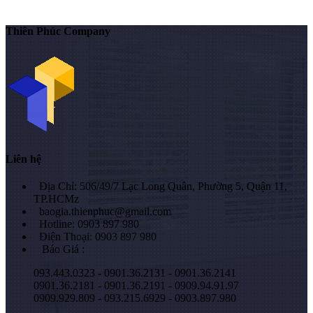
Thiên Phúc Company
Liên hệ
Địa Chỉ: 506/49/7 Lạc Long Quân, Phường 5, Quận 11,
TP.HCMz
baogia.thienphuc@gmail.com
Hotline: 0903 897 980
Điện Thoại: 0903 897 980
Báo Giá :
093.443.0323 - 0901.36.2131 - 0901.36.2141
0901.36.2181 - 0901.36.2191 - 0909.94.91.97
0909.929.809 - 093.215.6929 - 0903.897.980