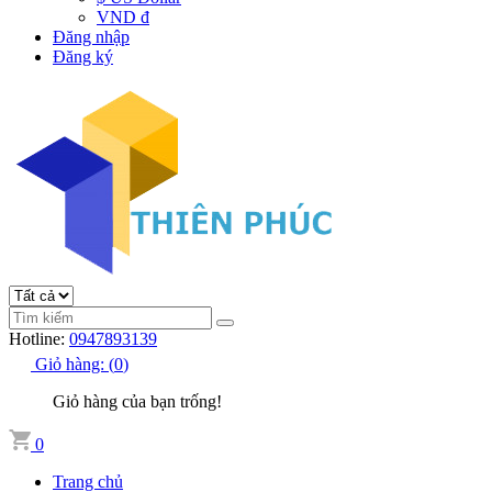
VND đ
Đăng nhập
Đăng ký
Hotline:
0947893139
Giỏ hàng:
(
0
)
Giỏ hàng của bạn trống!
0
Trang chủ