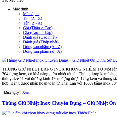
Sắp xếp theo:
Mặc định
Mặc định
Tên (A - Z)
Tên (Z - A)
Giá (Thấp > Cao)
Giá (Cao > Thấp)
Đánh giá (Cao nhất)
Đánh giá (Thấp nhất)
Dòng sản phẩm (A - Z)
Dòng sản phẩm (Z - A)
THÙNG GIỮ NHIỆT BẰNG INOX KHÔNG NHIỀM TỪ Một sản phẩm mới đư
304 đựng kem, có khả năng giữu nhiệt rất tốt. Thùng đựng kem bằng
thùng size 11 với đường kính 47cm đựng được 17kg kem và thùng si
hợp. Hàng được nhập hoàn toàn từ Thái Lan với 100% bằng inox 304 
Xem
Mua ngay
Thùng Giữ Nhiệt Inox Chuyên Dụng – Giữ Nhiệt Ổn