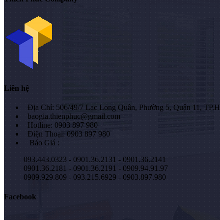
Liên hệ
Địa Chỉ: 506/49/7 Lạc Long Quân, Phường 5, Quận 11, TP
baogia.thienphuc@gmail.com
Hotline: 0903 897 980
Điện Thoại: 0903 897 980
Báo Giá :
093.443.0323 - 0901.36.2131 - 0901.36.2141
0901.36.2181 - 0901.36.2191 - 0909.94.91.97
0909.929.809 - 093.215.6929 - 0903.897.980
Facebook