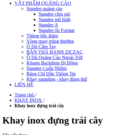
VẬT PHẨM QUẢNG CÁO
Standee quảng cáo
Standee chịu gió
Standee mô hình
Standee A
Standee ốp Format
Thùng bốc thăm
Vòng quay trúng thưởng
Ô Dù Cầm Tay
BÀN THẢ BANH ZICZAC
Ô Dù Quảng Cáo Ngoài Trời
Khung Backdrop Di Động
Standee Cuốn Nhôm
Bảng Chỉ Dẫn Thông Tin
Khay sampling - khay dùng thử
LIÊN HỆ
Trang chủ
/
KHAY INOX
/
Khay inox đựng trái cây
Khay inox đựng trái cây