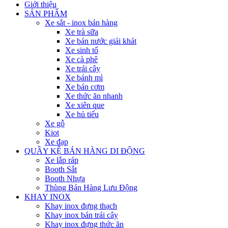
Giới thiệu
SẢN PHẨM
Xe sắt - inox bán hàng
Xe trà sữa
Xe bán nước giải khát
Xe sinh tố
Xe cà phê
Xe trái cây
Xe bánh mì
Xe bán cơm
Xe thức ăn nhanh
Xe xiên que
Xe hủ tiếu
Xe gỗ
Kiot
Xe đạp
QUẦY KỆ BÁN HÀNG DI ĐỘNG
Xe lắp ráp
Booth Sắt
Booth Nhựa
Thùng Bán Hàng Lưu Động
KHAY INOX
Khay inox đựng thạch
Khay inox bán trái cây
Khay inox đựng thức ăn