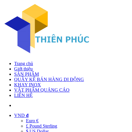
Trang chủ
Giới thiệu
SẢN PHẨM
QUẦY KỆ BÁN HÀNG DI ĐỘNG
KHAY INOX
VẬT PHẨM QUẢNG CÁO
LIÊN HỆ
VND
đ
Euro €
£ Pound Sterling
$ US Dollar