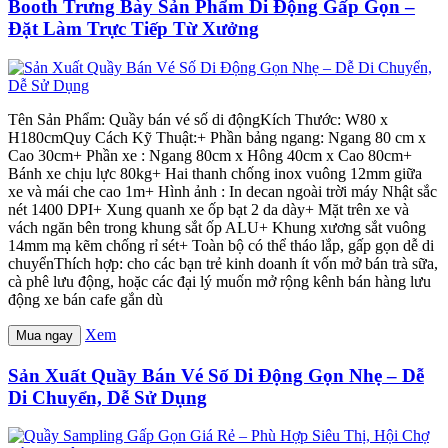
Booth Trưng Bày Sản Phẩm Di Động Gấp Gọn –
Đặt Làm Trực Tiếp Từ Xưởng
Tên Sản Phẩm: Quầy bán vé số di độngKích Thước: W80 x
H180cmQuy Cách Kỹ Thuật:+ Phần bảng ngang: Ngang 80 cm x
Cao 30cm+ Phần xe : Ngang 80cm x Hông 40cm x Cao 80cm+
Bánh xe chịu lực 80kg+ Hai thanh chống inox vuông 12mm giữa
xe và mái che cao 1m+ Hình ảnh : In decan ngoài trời máy Nhật sắc
nét 1400 DPI+ Xung quanh xe ốp bạt 2 da dày+ Mặt trên xe và
vách ngăn bên trong khung sắt ốp ALU+ Khung xương sắt vuông
14mm mạ kẽm chống rỉ sét+ Toàn bộ có thể tháo lắp, gấp gọn dễ di
chuyểnThích hợp: cho các bạn trẻ kinh doanh ít vốn mở bán trà sữa,
cà phê lưu động, hoặc các đại lý muốn mở rộng kênh bán hàng lưu
động xe bán cafe gắn dù
Xem
Mua ngay
Sản Xuất Quầy Bán Vé Số Di Động Gọn Nhẹ – Dễ
Di Chuyển, Dễ Sử Dụng