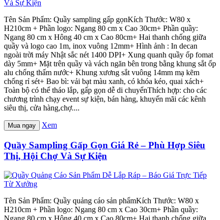
Tên Sản Phẩm: Quầy sampling gấp gọnKích Thước: W80 x
H210cm + Phần logo: Ngang 80 cm x Cao 30cm+ Phần quầy:
Ngang 80 cm x Hông 40 cm x Cao 80cm+ Hai thanh chống giữa
quầy và logo cao 1m, inox vuông 12mm+ Hình ảnh : In decan
ngoài trời máy Nhật sắc nét 1400 DPI+ Xung quanh quầy ốp fomat
dày 5mm+ Mặt trên quầy và vách ngăn bên trong bằng khung sắt ốp
alu chống thấm nước+ Khung xương sắt vuông 14mm mạ kẽm
chống rỉ sét+ Bao bì: vải bạt màu xanh, có khóa kéo, quai xách+
Toàn bộ có thể tháo lắp, gấp gọn dễ di chuyểnThích hợp: cho các
chương trình chạy event sự kiện, bán hàng, khuyến mãi các kênh
siêu thị, cửa hàng,chợ....
Xem
Mua ngay
Quầy Sampling Gấp Gọn Giá Rẻ – Phù Hợp Siêu
Thị, Hội Chợ Và Sự Kiện
Tên Sản Phẩm: Quầy quảng cáo sản phẩmKích Thước: W80 x
H210cm + Phần logo: Ngang 80 cm x Cao 30cm+ Phần quầy:
Ngang 80 cm x Hông 40 cm x Cao 80cm+ Hai thanh chống giữa