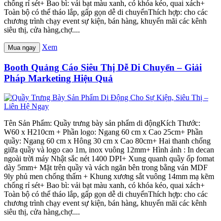
chống rỉ sét+ Bao bì: vải bạt màu xanh, có khóa kéo, quai xách+
Toàn bộ có thể tháo lắp, gấp gọn dễ di chuyểnThích hợp: cho các
chương trình chạy event sự kiện, bán hàng, khuyến mãi các kênh
siêu thị, cửa hàng,chợ....
Xem
Mua ngay
Booth Quảng Cáo Siêu Thị Dễ Di Chuyển – Giải
Pháp Marketing Hiệu Quả
Tên Sản Phẩm: Quầy trưng bày sản phẩm di độngKích Thước:
W60 x H210cm + Phần logo: Ngang 60 cm x Cao 25cm+ Phần
quầy: Ngang 60 cm x Hông 30 cm x Cao 80cm+ Hai thanh chống
giữa quầy và logo cao 1m, inox vuông 12mm+ Hình ảnh : In decan
ngoài trời máy Nhật sắc nét 1400 DPI+ Xung quanh quầy ốp fomat
dày 5mm+ Mặt trên quầy và vách ngăn bên trong bằng ván MDF
9ly phủ men chống thấm + Khung xương sắt vuông 14mm mạ kẽm
chống rỉ sét+ Bao bì: vải bạt màu xanh, có khóa kéo, quai xách+
Toàn bộ có thể tháo lắp, gấp gọn dễ di chuyểnThích hợp: cho các
chương trình chạy event sự kiện, bán hàng, khuyến mãi các kênh
siêu thị, cửa hàng,chợ....