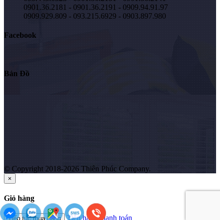
0901.36.2181 - 0901.36.2191 - 0909.94.91.97
0909.929.809 - 093.215.6929 - 0903.897.980
Facebook
Bản Đồ
© Copyright 2018-2026 Thiên Phúc Company.
×
Giỏ hàng
Tiến hành thanh toán
Tiếp tục mua hàng