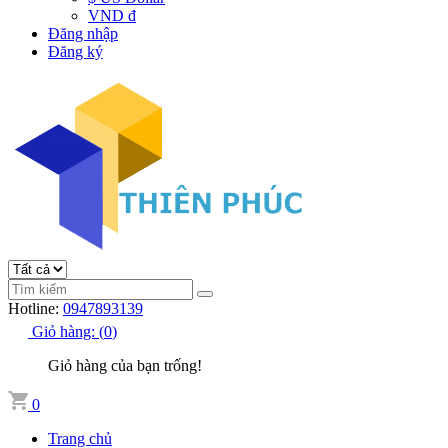
VND đ
Đăng nhập
Đăng ký
Hotline:
0947893139
Giỏ hàng:
(
0
)
Giỏ hàng của bạn trống!
0
Trang chủ