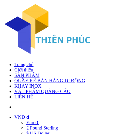
Trang chủ
Giới thiệu
SẢN PHẨM
QUẦY KỆ BÁN HÀNG DI ĐỘNG
KHAY INOX
VẬT PHẨM QUẢNG CÁO
LIÊN HỆ
VND
đ
Euro €
£ Pound Sterling
$ US Dollar