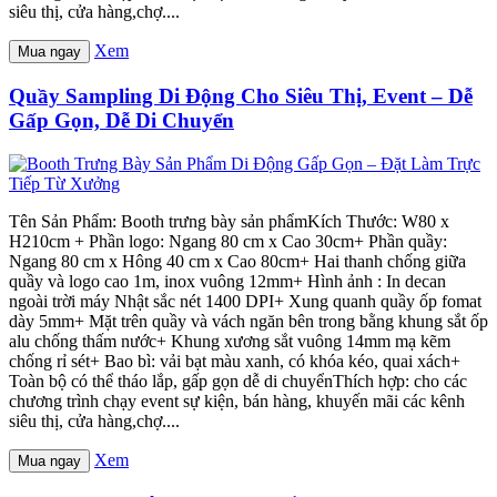
siêu thị, cửa hàng,chợ....
Xem
Mua ngay
Quầy Sampling Di Động Cho Siêu Thị, Event – Dễ
Gấp Gọn, Dễ Di Chuyển
Tên Sản Phẩm: Booth trưng bày sản phẩmKích Thước: W80 x
H210cm + Phần logo: Ngang 80 cm x Cao 30cm+ Phần quầy:
Ngang 80 cm x Hông 40 cm x Cao 80cm+ Hai thanh chống giữa
quầy và logo cao 1m, inox vuông 12mm+ Hình ảnh : In decan
ngoài trời máy Nhật sắc nét 1400 DPI+ Xung quanh quầy ốp fomat
dày 5mm+ Mặt trên quầy và vách ngăn bên trong bằng khung sắt ốp
alu chống thấm nước+ Khung xương sắt vuông 14mm mạ kẽm
chống rỉ sét+ Bao bì: vải bạt màu xanh, có khóa kéo, quai xách+
Toàn bộ có thể tháo lắp, gấp gọn dễ di chuyểnThích hợp: cho các
chương trình chạy event sự kiện, bán hàng, khuyến mãi các kênh
siêu thị, cửa hàng,chợ....
Xem
Mua ngay