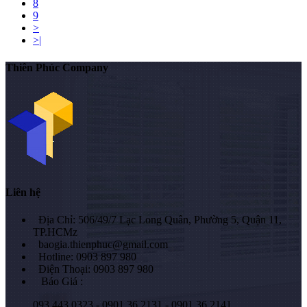
8
9
>
>|
Thiên Phúc Company
Liên hệ
Địa Chỉ: 506/49/7 Lạc Long Quân, Phường 5, Quận 11,
TP.HCMz
baogia.thienphuc@gmail.com
Hotline: 0903 897 980
Điện Thoại: 0903 897 980
Báo Giá :
093.443.0323 - 0901.36.2131 - 0901.36.2141