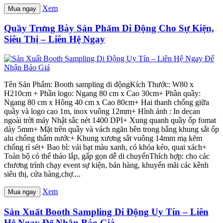
Xem
Mua ngay
Quầy Trưng Bày Sản Phẩm Di Động Cho Sự Kiện,
Siêu Thị – Liên Hệ Ngay
Tên Sản Phẩm: Booth sampling di độngKích Thước: W80 x
H210cm + Phần logo: Ngang 80 cm x Cao 30cm+ Phần quầy:
Ngang 80 cm x Hông 40 cm x Cao 80cm+ Hai thanh chống giữa
quầy và logo cao 1m, inox vuông 12mm+ Hình ảnh : In decan
ngoài trời máy Nhật sắc nét 1400 DPI+ Xung quanh quầy ốp fomat
dày 5mm+ Mặt trên quầy và vách ngăn bên trong bằng khung sắt ốp
alu chống thấm nước+ Khung xương sắt vuông 14mm mạ kẽm
chống rỉ sét+ Bao bì: vải bạt màu xanh, có khóa kéo, quai xách+
Toàn bộ có thể tháo lắp, gấp gọn dễ di chuyểnThích hợp: cho các
chương trình chạy event sự kiện, bán hàng, khuyến mãi các kênh
siêu thị, cửa hàng,chợ....
Xem
Mua ngay
Sản Xuất Booth Sampling Di Động Uy Tín – Liên
Hệ Ngay Để Nhận Báo Giá