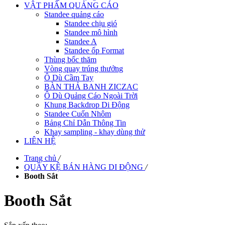
VẬT PHẨM QUẢNG CÁO
Standee quảng cáo
Standee chịu gió
Standee mô hình
Standee A
Standee ốp Format
Thùng bốc thăm
Vòng quay trúng thưởng
Ô Dù Cầm Tay
BÀN THẢ BANH ZICZAC
Ô Dù Quảng Cáo Ngoài Trời
Khung Backdrop Di Động
Standee Cuốn Nhôm
Bảng Chỉ Dẫn Thông Tin
Khay sampling - khay dùng thử
LIÊN HỆ
Trang chủ
/
QUẦY KỆ BÁN HÀNG DI ĐỘNG
/
Booth Sắt
Booth Sắt