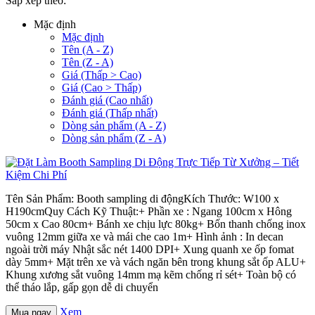
Sắp xếp theo:
Mặc định
Mặc định
Tên (A - Z)
Tên (Z - A)
Giá (Thấp > Cao)
Giá (Cao > Thấp)
Đánh giá (Cao nhất)
Đánh giá (Thấp nhất)
Dòng sản phẩm (A - Z)
Dòng sản phẩm (Z - A)
Tên Sản Phẩm: Booth sampling di độngKích Thước: W100 x
H190cmQuy Cách Kỹ Thuật:+ Phần xe : Ngang 100cm x Hông
50cm x Cao 80cm+ Bánh xe chịu lực 80kg+ Bốn thanh chống inox
vuông 12mm giữa xe và mái che cao 1m+ Hình ảnh : In decan
ngoài trời máy Nhật sắc nét 1400 DPI+ Xung quanh xe ốp fomat
dày 5mm+ Mặt trên xe và vách ngăn bên trong khung sắt ốp ALU+
Khung xương sắt vuông 14mm mạ kẽm chống rỉ sét+ Toàn bộ có
thể tháo lắp, gấp gọn dễ di chuyển
Xem
Mua ngay