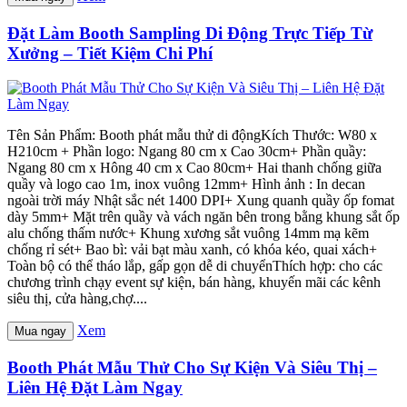
Đặt Làm Booth Sampling Di Động Trực Tiếp Từ
Xưởng – Tiết Kiệm Chi Phí
Tên Sản Phẩm: Booth phát mẫu thử di độngKích Thước: W80 x
H210cm + Phần logo: Ngang 80 cm x Cao 30cm+ Phần quầy:
Ngang 80 cm x Hông 40 cm x Cao 80cm+ Hai thanh chống giữa
quầy và logo cao 1m, inox vuông 12mm+ Hình ảnh : In decan
ngoài trời máy Nhật sắc nét 1400 DPI+ Xung quanh quầy ốp fomat
dày 5mm+ Mặt trên quầy và vách ngăn bên trong bằng khung sắt ốp
alu chống thấm nước+ Khung xương sắt vuông 14mm mạ kẽm
chống rỉ sét+ Bao bì: vải bạt màu xanh, có khóa kéo, quai xách+
Toàn bộ có thể tháo lắp, gấp gọn dễ di chuyểnThích hợp: cho các
chương trình chạy event sự kiện, bán hàng, khuyến mãi các kênh
siêu thị, cửa hàng,chợ....
Xem
Mua ngay
Booth Phát Mẫu Thử Cho Sự Kiện Và Siêu Thị –
Liên Hệ Đặt Làm Ngay