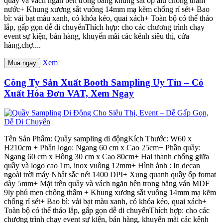
quầy và vách ngăn bên trong bằng khung sắt ốp alu chống thấm
nước+ Khung xương sắt vuông 14mm mạ kẽm chống rỉ sét+ Bao
bì: vải bạt màu xanh, có khóa kéo, quai xách+ Toàn bộ có thể tháo
lắp, gấp gọn dễ di chuyểnThích hợp: cho các chương trình chạy
event sự kiện, bán hàng, khuyến mãi các kênh siêu thị, cửa
hàng,chợ....
Xem
Mua ngay
Công Ty Sản Xuất Booth Sampling Uy Tín – Có
Xuất Hóa Đơn VAT, Xem Ngay
Tên Sản Phẩm: Quầy sampling di độngKích Thước: W60 x
H210cm + Phần logo: Ngang 60 cm x Cao 25cm+ Phần quầy:
Ngang 60 cm x Hông 30 cm x Cao 80cm+ Hai thanh chống giữa
quầy và logo cao 1m, inox vuông 12mm+ Hình ảnh : In decan
ngoài trời máy Nhật sắc nét 1400 DPI+ Xung quanh quầy ốp fomat
dày 5mm+ Mặt trên quầy và vách ngăn bên trong bằng ván MDF
9ly phủ men chống thấm + Khung xương sắt vuông 14mm mạ kẽm
chống rỉ sét+ Bao bì: vải bạt màu xanh, có khóa kéo, quai xách+
Toàn bộ có thể tháo lắp, gấp gọn dễ di chuyểnThích hợp: cho các
chương trình chạy event sự kiện, bán hàng, khuyến mãi các kênh