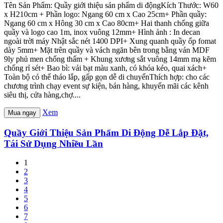
Tên Sản Phẩm: Quầy giới thiệu sản phẩm di độngKích Thước: W60
x H210cm + Phần logo: Ngang 60 cm x Cao 25cm+ Phần quầy:
Ngang 60 cm x Hông 30 cm x Cao 80cm+ Hai thanh chống giữa
quầy và logo cao 1m, inox vuông 12mm+ Hình ảnh : In decan
ngoài trời máy Nhật sắc nét 1400 DPI+ Xung quanh quầy ốp fomat
dày 5mm+ Mặt trên quầy và vách ngăn bên trong bằng ván MDF
9ly phủ men chống thấm + Khung xương sắt vuông 14mm mạ kẽm
chống rỉ sét+ Bao bì: vải bạt màu xanh, có khóa kéo, quai xách+
Toàn bộ có thể tháo lắp, gấp gọn dễ di chuyểnThích hợp: cho các
chương trình chạy event sự kiện, bán hàng, khuyến mãi các kênh
siêu thị, cửa hàng,chợ....
Xem
Mua ngay
Quầy Giới Thiệu Sản Phẩm Di Động Dễ Lắp Đặt,
Tái Sử Dụng Nhiều Lần
1
2
3
4
5
6
7