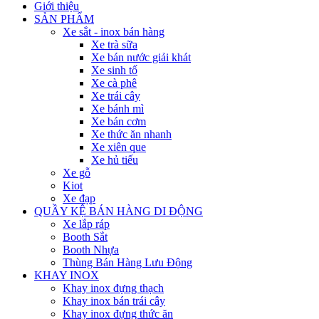
Giới thiệu
SẢN PHẨM
Xe sắt - inox bán hàng
Xe trà sữa
Xe bán nước giải khát
Xe sinh tố
Xe cà phê
Xe trái cây
Xe bánh mì
Xe bán cơm
Xe thức ăn nhanh
Xe xiên que
Xe hủ tiếu
Xe gỗ
Kiot
Xe đạp
QUẦY KỆ BÁN HÀNG DI ĐỘNG
Xe lắp ráp
Booth Sắt
Booth Nhựa
Thùng Bán Hàng Lưu Động
KHAY INOX
Khay inox đựng thạch
Khay inox bán trái cây
Khay inox đựng thức ăn