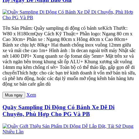
Tên Sản Phẩm: Quầy sampling di động có bánh xeKích Thước:
W80 x H180cmQuy Cách Kỹ Thuật:+ Phần logo: Ngang 80 cm x
Cao 30cm+ Phần xe : Ngang 80cm x Hông 40cm x Cao 80cm+
Bánh xe chịu lực 80kg+ Hai thanh chống inox vuông 12mm giữa
xe và mái che cao 1m+ Hình ảnh : In decan ngoài trời máy Nhật sắc
nét 1400 DPI+ Xung quanh xe ốp fomat dày 5mm+ Mặt trên xe và
vách ngăn bên trong khung sắt ốp ALU+ Khung xương sắt vuông
14mm mạ kẽm chống rỉ sét+ Toàn bộ có thể tháo lắp, gấp gọn dễ di
chuyểnThích hợp: cho các bạn trẻ kinh doanh ít vốn mở bán trà sữa,
cà phê lưu động, hoặc các đại lý muốn mở rộng kênh bán hàng lưu
động xe bán cafe gắn dù
Xem
Mua ngay
Quầy Sampling Di Động Có Bánh Xe Dễ Di
Chuyển, Phù Hợp Cho PG Và PB