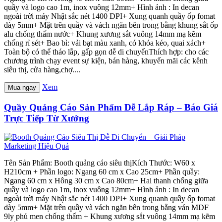
quầy và logo cao 1m, inox vuông 12mm+ Hình ảnh : In decan
ngoài trời máy Nhật sắc nét 1400 DPI+ Xung quanh quầy ốp fomat
dày 5mm+ Mặt trên quầy và vách ngăn bên trong bằng khung sắt ốp
alu chống thấm nước+ Khung xương sắt vuông 14mm mạ kẽm
chống rỉ sét+ Bao bì: vải bạt màu xanh, có khóa kéo, quai xách+
Toàn bộ có thể tháo lắp, gấp gọn dễ di chuyểnThích hợp: cho các
chương trình chạy event sự kiện, bán hàng, khuyến mãi các kênh
siêu thị, cửa hàng,chợ....
Xem
Mua ngay
Quầy Quảng Cáo Sản Phẩm Dễ Lắp Ráp – Báo Giá
Trực Tiếp Từ Xưởng
Tên Sản Phẩm: Booth quảng cáo siêu thịKích Thước: W60 x
H210cm + Phần logo: Ngang 60 cm x Cao 25cm+ Phần quầy:
Ngang 60 cm x Hông 30 cm x Cao 80cm+ Hai thanh chống giữa
quầy và logo cao 1m, inox vuông 12mm+ Hình ảnh : In decan
ngoài trời máy Nhật sắc nét 1400 DPI+ Xung quanh quầy ốp fomat
dày 5mm+ Mặt trên quầy và vách ngăn bên trong bằng ván MDF
9ly phủ men chống thấm + Khung xương sắt vuông 14mm mạ kẽm