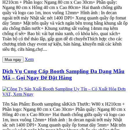
H210cm + Phần logo: Ngang 80 cm x Cao 30cm+ Phần quầy:
Ngang 80 cm x Hông 40 cm x Cao 80cm+ Hai thanh chống giữa
quầy và logo cao 1m, inox vuông 12mm+ Hình ảnh : In decan
ngoài trời máy Nhật sắc nét 1400 DPI+ Xung quanh quầy ốp fomat
dày 5mm+ Mặt trên quầy và vách ngăn bên trong bằng khung sắt ốp
alu chống thấm nước+ Khung xương sắt vuông 14mm mạ kẽm
chống rỉ sét+ Bao bì: vải bạt màu xanh, có khóa kéo, quai xách+
Toàn bộ có thể tháo lắp, gấp gọn dễ di chuyểnThích hợp: cho các
chương trình chạy event sự kiện, bán hàng, khuyến mãi các kênh
siêu thị, cửa hàng,chợ....
Xem
Mua ngay
Dịch Vụ Cung Cấp Booth Sampling Đa Dạng Mẫu
Mã – Gọi Ngay Để Đặt Hàng
Tên Sản Phẩm: Booth sampling sắtKích Thước: W80 x H210cm +
Phần logo: Ngang 80 cm x Cao 30cm+ Phần quầy: Ngang 80 cm x
Hông 40 cm x Cao 80cm+ Hai thanh chống giữa quầy và logo cao
1m, inox vuông 12mm+ Hình ảnh : In decan ngoài trời máy Nhật
sắc nét 1400 DPI+ Xung quanh quầy ốp fomat dày 5mm+ Mặt trên