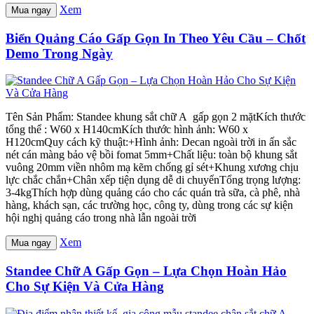
Xem
Mua ngay
Biển Quảng Cáo Gấp Gọn In Theo Yêu Cầu – Chốt
Demo Trong Ngày
Tên Sản Phẩm: Standee khung sắt chữ A gấp gọn 2 mặtKích thước
tổng thể : W60 x H140cmKích thước hình ảnh: W60 x
H120cmQuy cách kỹ thuật:+Hình ảnh: Decan ngoài trời in ấn sắc
nét cán màng bảo vệ bồi fomat 5mm+Chất liệu: toàn bộ khung sắt
vuông 20mm viền nhôm mạ kẽm chống gỉ sét+Khung xương chịu
lực chắc chắn+Chân xếp tiện dụng dễ di chuyểnTổng trọng lượng:
3-4kgThích hợp dùng quảng cáo cho các quán trà sữa, cà phê, nhà
hàng, khách sạn, các trường học, công ty, dùng trong các sự kiện
hội nghị quảng cáo trong nhà lẫn ngoài trời
Xem
Mua ngay
Standee Chữ A Gấp Gọn – Lựa Chọn Hoàn Hảo
Cho Sự Kiện Và Cửa Hàng