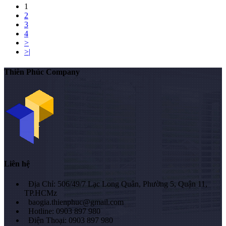
1
2
3
4
>
>|
Thiên Phúc Company
Liên hệ
Địa Chỉ: 506/49/7 Lạc Long Quân, Phường 5, Quận 11,
TP.HCMz
baogia.thienphuc@gmail.com
Hotline: 0903 897 980
Điện Thoại: 0903 897 980