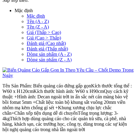
Sắp xếp theo:
Mặc định
Mặc định
Tên (A - Z)
Tên (Z - A)
Giá (Thấp > Cao)
Giá (Cao > Thấp)
Đánh giá (Cao nhất)
Đánh giá (Thấp nhất)
Dòng sản phẩm (A - Z)
Dòng sản phẩm (Z - A)
Tên Sản Phẩm: Biển quảng cáo đứng gấp gọnKích thước tổng thể :
W60 x H120cmKích thước hình ảnh: W60 x H90cmQuy cách kỹ
thuật: +Hình ảnh: Decan ngoài trời in ấn sắc nét cán màng bảo vệ
bồi fomat 5mm +Chất liệu: toàn bộ khung sắt vuông 20mm viền
nhôm mạ kẽm chống gỉ sét +Khung xương chịu lực chắc
chắn+Chân xếp tiện dụng dễ di chuyểnTổng trọng lượng: 3-
4kgThích hợp dùng quảng cáo cho các quán trà sữa, cà phê, nhà
hàng, khách sạn, các trường học, công ty, dùng trong các sự kiện
hội nghị quảng cáo trong nhà lẫn ngoài trời