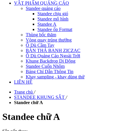
VẬT PHẨM QUẢNG CÁO
Standee quảng cáo
Standee chịu gió
Standee mô hình
Standee A
Standee ốp Format
Thùng bốc thăm
Vòng quay trúng thưởng
Ô Dù Cầm Tay
BÀN THẢ BANH ZICZAC
Ô Dù Quảng Cáo Ngoài Trời
Khung Backdrop Di Động
Standee Cuốn Nhôm
Bảng Chỉ Dẫn Thông Tin
Khay sampling - khay dùng thử
LIÊN HỆ
Trang chủ
/
STANDEE KHUNG SẮT
/
Standee chữ A
Standee chữ A