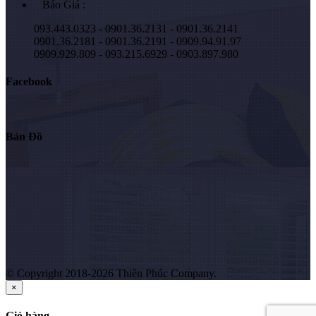
Báo Giá :
093.443.0323 - 0901.36.2131 - 0901.36.2141
0901.36.2181 - 0901.36.2191 - 0909.94.91.97
0909.929.809 - 093.215.6929 - 0903.897.980
Facebook
Bản Đồ
© Copyright 2018-2026 Thiên Phúc Company.
×
Giỏ hàng