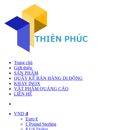
Trang chủ
Giới thiệu
SẢN PHẨM
QUẦY KỆ BÁN HÀNG DI ĐỘNG
KHAY INOX
VẬT PHẨM QUẢNG CÁO
LIÊN HỆ
VND
đ
Euro €
£ Pound Sterling
$ US Dollar