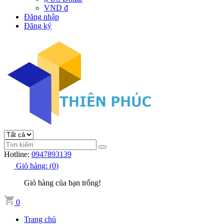
VND đ
Đăng nhập
Đăng ký
Hotline:
0947893139
Giỏ hàng:
(
0
)
Giỏ hàng của bạn trống!
0
Trang chủ