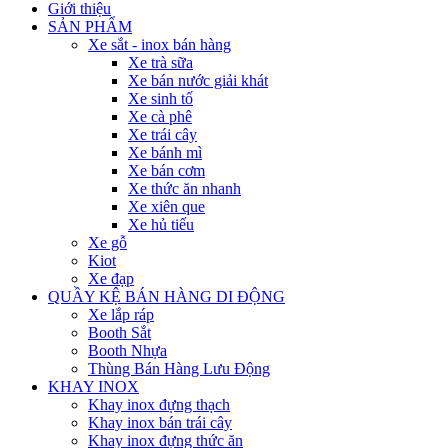
Giới thiệu
SẢN PHẨM
Xe sắt - inox bán hàng
Xe trà sữa
Xe bán nước giải khát
Xe sinh tố
Xe cà phê
Xe trái cây
Xe bánh mì
Xe bán cơm
Xe thức ăn nhanh
Xe xiên que
Xe hủ tiếu
Xe gỗ
Kiot
Xe đạp
QUẦY KỆ BÁN HÀNG DI ĐỘNG
Xe lắp ráp
Booth Sắt
Booth Nhựa
Thùng Bán Hàng Lưu Động
KHAY INOX
Khay inox đựng thạch
Khay inox bán trái cây
Khay inox đựng thức ăn