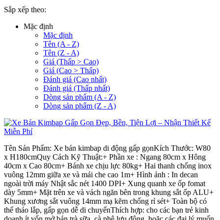
Sắp xếp theo:
Mặc định
Mặc định
Tên (A - Z)
Tên (Z - A)
Giá (Thấp > Cao)
Giá (Cao > Thấp)
Đánh giá (Cao nhất)
Đánh giá (Thấp nhất)
Dòng sản phẩm (A - Z)
Dòng sản phẩm (Z - A)
Tên Sản Phẩm: Xe bán kimbap di động gấp gọnKích Thước: W80
x H180cmQuy Cách Kỹ Thuật:+ Phần xe : Ngang 80cm x Hông
40cm x Cao 80cm+ Bánh xe chịu lực 80kg+ Hai thanh chống inox
vuông 12mm giữa xe và mái che cao 1m+ Hình ảnh : In decan
ngoài trời máy Nhật sắc nét 1400 DPI+ Xung quanh xe ốp fomat
dày 5mm+ Mặt trên xe và vách ngăn bên trong khung sắt ốp ALU+
Khung xương sắt vuông 14mm mạ kẽm chống rỉ sét+ Toàn bộ có
thể tháo lắp, gấp gọn dễ di chuyểnThích hợp: cho các bạn trẻ kinh
doanh ít vốn mở bán trà sữa, cà phê lưu động, hoặc các đại lý muốn