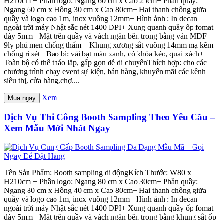
H210cm + Phần logo: Ngang 60 cm x Cao 25cm+ Phần quầy:
Ngang 60 cm x Hông 30 cm x Cao 80cm+ Hai thanh chống giữa
quầy và logo cao 1m, inox vuông 12mm+ Hình ảnh : In decan
ngoài trời máy Nhật sắc nét 1400 DPI+ Xung quanh quầy ốp fomat
dày 5mm+ Mặt trên quầy và vách ngăn bên trong bằng ván MDF
9ly phủ men chống thấm + Khung xương sắt vuông 14mm mạ kẽm
chống rỉ sét+ Bao bì: vải bạt màu xanh, có khóa kéo, quai xách+
Toàn bộ có thể tháo lắp, gấp gọn dễ di chuyểnThích hợp: cho các
chương trình chạy event sự kiện, bán hàng, khuyến mãi các kênh
siêu thị, cửa hàng,chợ....
Xem
Mua ngay
Dịch Vụ Thi Công Booth Sampling Theo Yêu Cầu –
Xem Mẫu Mới Nhất Ngay
Tên Sản Phẩm: Booth sampling di độngKích Thước: W80 x
H210cm + Phần logo: Ngang 80 cm x Cao 30cm+ Phần quầy:
Ngang 80 cm x Hông 40 cm x Cao 80cm+ Hai thanh chống giữa
quầy và logo cao 1m, inox vuông 12mm+ Hình ảnh : In decan
ngoài trời máy Nhật sắc nét 1400 DPI+ Xung quanh quầy ốp fomat
dày 5mm+ Mặt trên quầy và vách ngăn bên trong bằng khung sắt ốp