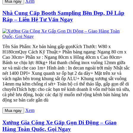
Xem
Mua ngay
Nhà Cung Cấp Booth Sampling Bền Đẹp, Dễ Lắp
Ráp – Liên Hệ Tư Vấn Ngay
Tên Sản Phẩm: Xe bán hàng gấp gọnKích Thước: W80 x
H180cmQuy Cách Kỹ Thuật:+ Phần bảng ngang: Ngang 80 cm x
Cao 30cm+ Phần xe : Ngang 80cm x Hông 40cm x Cao 80cm+
Bánh xe chịu lực 80kg+ Hai thanh chống inox vuông 12mm giữa
xe và mái che cao 1m+ Hình ảnh : In decan ngoài trời máy Nhật sắc
nét 1400 DPI+ Xung quanh xe ốp bạt 2 da dày+ Mặt trên xe và
vách ngăn bên trong khung sắt ốp ALU+ Khung xương sắt vuông
14mm mạ kẽm chống rỉ sét+ Toàn bộ có thể tháo lắp, gấp gọn dễ di
chuyểnThích hợp: cho các bạn trẻ kinh doanh ít vốn mở bán trà sữa,
cà phê lưu động, hoặc các đại lý muốn mở rộng kênh bán hàng lưu
động xe bán cafe gắn dù
Xem
Mua ngay
Xưởng Gia Công Xe Gấp Gọn Di Động – Giao
Hàng Toàn Quốc, Gọi Ngay