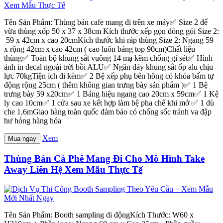
Tên Sản Phẩm: Thùng bán cafe mang đi trên xe máy✅ Size 2 để
vừa thùng xốp 50 x 37 x 38cm Kích thước xếp gọn đóng gói Size 2:
59 x 42cm x cao 20cmKích thước khi ráp thùng Size 2: Ngang 59
x rộng 42cm x cao 42cm ( cao luôn bảng top 90cm)Chất liệu
thùng✅ Toàn bộ khung sắt vuông 14 mạ kẽm chống gỉ sét✅ Hình
ảnh in decal ngoài trời bồi ALU✅ Ngăn đáy khung sắt ốp alu chịu
lực 70kgTiện ích đi kèm✅ 2 Bệ xếp phụ bên hông có khóa bấm tự
động rộng 25cm ( thêm không gian trưng bày sản phẩm )✅ 1 Bệ
trưng bày 59 x20cm✅ 1 Bảng hiệu ngang cao 20cm x 59cm✅ 1 Kệ
ly cao 10cm✅ 1 cửa sau xe kết hợp làm bệ pha chế khi mở ✅ 1 dù
che 1,6mGiao hàng toàn quốc đảm bảo có chống sốc tránh va đập
hư hỏng hàng hóa
Xem
Mua ngay
Thùng Bán Cà Phê Mang Đi Cho Mô Hình Take
Away Liên Hệ Xem Mẫu Thực Tế
Tên Sản Phẩm: Booth sampling di độngKích Thước: W60 x