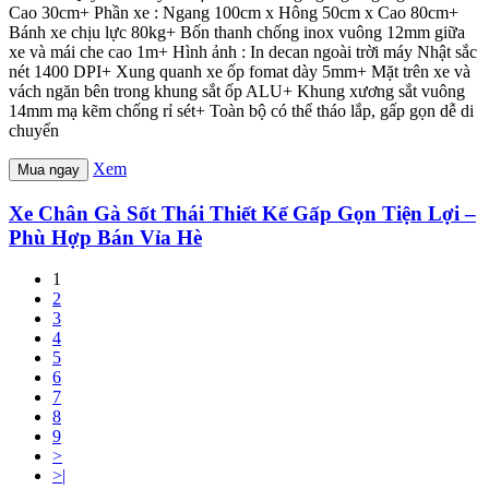
Cao 30cm+ Phần xe : Ngang 100cm x Hông 50cm x Cao 80cm+
Bánh xe chịu lực 80kg+ Bốn thanh chống inox vuông 12mm giữa
xe và mái che cao 1m+ Hình ảnh : In decan ngoài trời máy Nhật sắc
nét 1400 DPI+ Xung quanh xe ốp fomat dày 5mm+ Mặt trên xe và
vách ngăn bên trong khung sắt ốp ALU+ Khung xương sắt vuông
14mm mạ kẽm chống rỉ sét+ Toàn bộ có thể tháo lắp, gấp gọn dễ di
chuyển
Xem
Mua ngay
Xe Chân Gà Sốt Thái Thiết Kế Gấp Gọn Tiện Lợi –
Phù Hợp Bán Vỉa Hè
1
2
3
4
5
6
7
8
9
>
>|