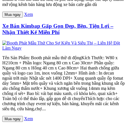
mở rộng kênh bán hàng lưu động xe bán cafe gắn dù
Xem
Mua ngay
Xe Bán Kimbap Gấp Gọn Đẹp, Bền, Tiện Lợi –
Nhận Thiết Kế Miễn Phí
Tên Sản Phẩm: Booth phát mẫu thử di độngKích Thước: W80 x
H210cm + Phần logo: Ngang 80 cm x Cao 30cm+ Phần quầy:
Ngang 80 cm x Hông 40 cm x Cao 80cm+ Hai thanh chống giữa
quầy và logo cao 1m, inox vuông 12mm+ Hình ảnh : In decan
ngoài trời máy Nhật sắc nét 1400 DPI+ Xung quanh quầy ốp fomat
dày 5mm+ Mặt trên quầy và vách ngăn bên trong bằng khung sắt ốp
alu chống thấm nước+ Khung xương sắt vuông 14mm mạ kẽm
chống rỉ sét+ Bao bì: vải bạt màu xanh, có khóa kéo, quai xách+
Toàn bộ có thể tháo lắp, gấp gọn dễ di chuyểnThích hợp: cho các
chương trình chạy event sự kiện, bán hàng, khuyến mãi các kênh
siêu thị, cửa hàng,chợ....
Xem
Mua ngay