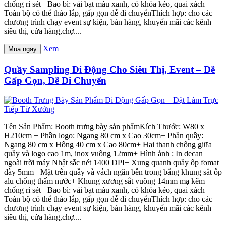
chống rỉ sét+ Bao bì: vải bạt màu xanh, có khóa kéo, quai xách+
Toàn bộ có thể tháo lắp, gấp gọn dễ di chuyểnThích hợp: cho các
chương trình chạy event sự kiện, bán hàng, khuyến mãi các kênh
siêu thị, cửa hàng,chợ....
Xem
Mua ngay
Quầy Sampling Di Động Cho Siêu Thị, Event – Dễ
Gấp Gọn, Dễ Di Chuyển
Tên Sản Phẩm: Booth trưng bày sản phẩmKích Thước: W80 x
H210cm + Phần logo: Ngang 80 cm x Cao 30cm+ Phần quầy:
Ngang 80 cm x Hông 40 cm x Cao 80cm+ Hai thanh chống giữa
quầy và logo cao 1m, inox vuông 12mm+ Hình ảnh : In decan
ngoài trời máy Nhật sắc nét 1400 DPI+ Xung quanh quầy ốp fomat
dày 5mm+ Mặt trên quầy và vách ngăn bên trong bằng khung sắt ốp
alu chống thấm nước+ Khung xương sắt vuông 14mm mạ kẽm
chống rỉ sét+ Bao bì: vải bạt màu xanh, có khóa kéo, quai xách+
Toàn bộ có thể tháo lắp, gấp gọn dễ di chuyểnThích hợp: cho các
chương trình chạy event sự kiện, bán hàng, khuyến mãi các kênh
siêu thị, cửa hàng,chợ....