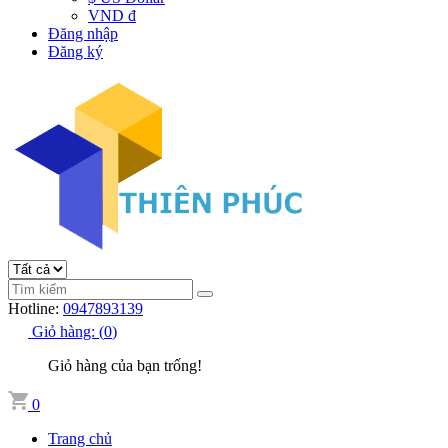
VND đ
Đăng nhập
Đăng ký
Hotline:
0947893139
Giỏ hàng:
(
0
)
Giỏ hàng của bạn trống!
0
Trang chủ