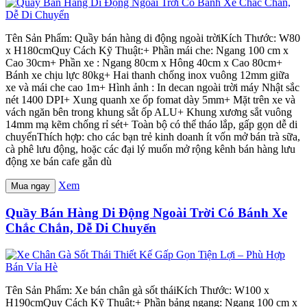
Tên Sản Phẩm: Quầy bán hàng di động ngoài trờiKích Thước: W80
x H180cmQuy Cách Kỹ Thuật:+ Phần mái che: Ngang 100 cm x
Cao 30cm+ Phần xe : Ngang 80cm x Hông 40cm x Cao 80cm+
Bánh xe chịu lực 80kg+ Hai thanh chống inox vuông 12mm giữa
xe và mái che cao 1m+ Hình ảnh : In decan ngoài trời máy Nhật sắc
nét 1400 DPI+ Xung quanh xe ốp fomat dày 5mm+ Mặt trên xe và
vách ngăn bên trong khung sắt ốp ALU+ Khung xương sắt vuông
14mm mạ kẽm chống rỉ sét+ Toàn bộ có thể tháo lắp, gấp gọn dễ di
chuyểnThích hợp: cho các bạn trẻ kinh doanh ít vốn mở bán trà sữa,
cà phê lưu động, hoặc các đại lý muốn mở rộng kênh bán hàng lưu
động xe bán cafe gắn dù
Xem
Mua ngay
Quầy Bán Hàng Di Động Ngoài Trời Có Bánh Xe
Chắc Chắn, Dễ Di Chuyển
Tên Sản Phẩm: Xe bán chân gà sốt tháiKích Thước: W100 x
H190cmQuy Cách Kỹ Thuật:+ Phần bảng ngang: Ngang 100 cm x