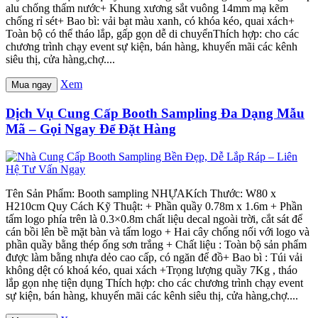
alu chống thấm nước+ Khung xương sắt vuông 14mm mạ kẽm
chống rỉ sét+ Bao bì: vải bạt màu xanh, có khóa kéo, quai xách+
Toàn bộ có thể tháo lắp, gấp gọn dễ di chuyểnThích hợp: cho các
chương trình chạy event sự kiện, bán hàng, khuyến mãi các kênh
siêu thị, cửa hàng,chợ....
Xem
Mua ngay
Dịch Vụ Cung Cấp Booth Sampling Đa Dạng Mẫu
Mã – Gọi Ngay Để Đặt Hàng
Tên Sản Phẩm: Booth sampling NHỰAKích Thước: W80 x
H210cm Quy Cách Kỹ Thuật: + Phần quầy 0.78m x 1.6m + Phần
tấm logo phía trên là 0.3×0.8m chất liệu decal ngoài trời, cắt sát để
cán bồi lên bề mặt bàn và tấm logo + Hai cây chống nối với logo và
phần quầy bằng thép ống sơn trắng + Chất liệu : Toàn bộ sản phẩm
được làm bằng nhựa dẻo cao cấp, có ngăn để đồ+ Bao bì : Túi vải
không dệt có khoá kéo, quai xách +Trọng lượng quầy 7Kg , tháo
lắp gọn nhẹ tiện dụng Thích hợp: cho các chương trình chạy event
sự kiện, bán hàng, khuyến mãi các kênh siêu thị, cửa hàng,chợ....