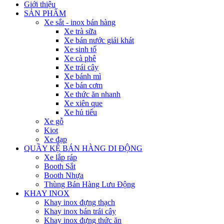
Giới thiệu
SẢN PHẨM
Xe sắt - inox bán hàng
Xe trà sữa
Xe bán nước giải khát
Xe sinh tố
Xe cà phê
Xe trái cây
Xe bánh mì
Xe bán cơm
Xe thức ăn nhanh
Xe xiên que
Xe hủ tiếu
Xe gỗ
Kiot
Xe đạp
QUẦY KỆ BÁN HÀNG DI ĐỘNG
Xe lắp ráp
Booth Sắt
Booth Nhựa
Thùng Bán Hàng Lưu Động
KHAY INOX
Khay inox đựng thạch
Khay inox bán trái cây
Khay inox đựng thức ăn