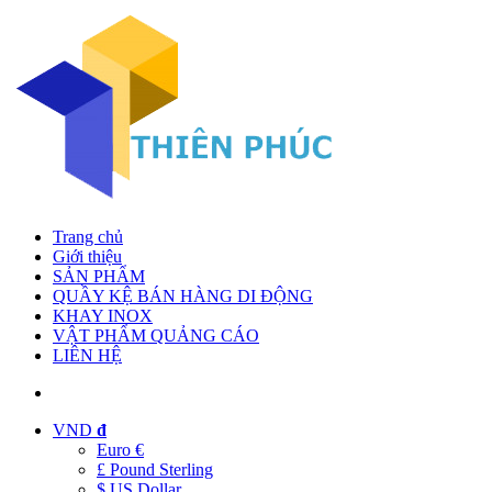
Trang chủ
Giới thiệu
SẢN PHẨM
QUẦY KỆ BÁN HÀNG DI ĐỘNG
KHAY INOX
VẬT PHẨM QUẢNG CÁO
LIÊN HỆ
VND
đ
Euro €
£ Pound Sterling
$ US Dollar