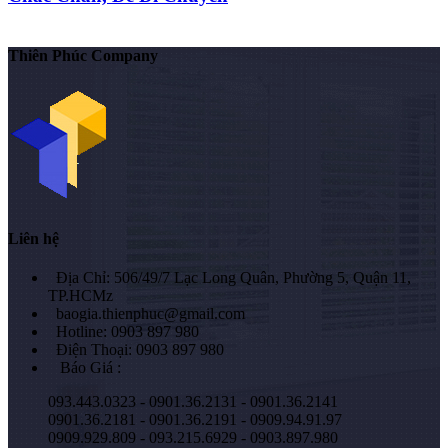
Thiên Phúc Company
Liên hệ
Địa Chỉ: 506/49/7 Lạc Long Quân, Phường 5, Quận 11,
TP.HCMz
baogia.thienphuc@gmail.com
Hotline: 0903 897 980
Điện Thoại: 0903 897 980
Báo Giá :
093.443.0323 - 0901.36.2131 - 0901.36.2141
0901.36.2181 - 0901.36.2191 - 0909.94.91.97
0909.929.809 - 093.215.6929 - 0903.897.980