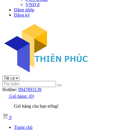
VND đ
Đăng nhập
Đăng ký
Hotline:
0947893139
Giỏ hàng:
(
0
)
Giỏ hàng của bạn trống!
0
Trang chủ