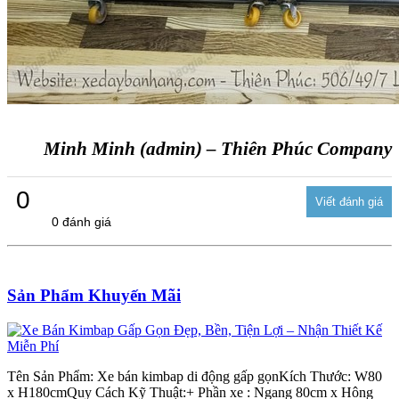
Minh Minh (admin) – Thiên Phúc Company
0
0 đánh giá
Sản Phẩm Khuyến Mãi
Tên Sản Phẩm: Xe bán kimbap di động gấp gọnKích Thước: W80
x H180cmQuy Cách Kỹ Thuật:+ Phần xe : Ngang 80cm x Hông