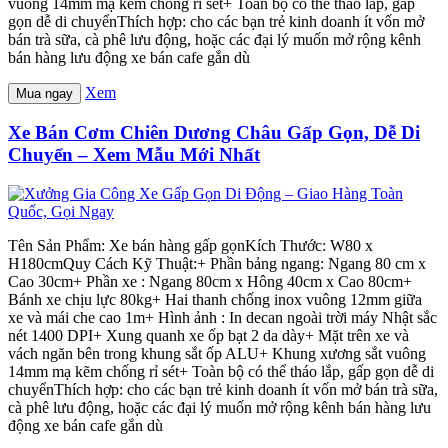
vuông 14mm mạ kẽm chống rỉ sét+ Toàn bộ có thể tháo lắp, gấp
gọn dễ di chuyểnThích hợp: cho các bạn trẻ kinh doanh ít vốn mở
bán trà sữa, cà phê lưu động, hoặc các đại lý muốn mở rộng kênh
bán hàng lưu động xe bán cafe gắn dù
Xem
Mua ngay
Xe Bán Cơm Chiên Dương Châu Gấp Gọn, Dễ Di
Chuyển – Xem Mẫu Mới Nhất
Tên Sản Phẩm: Xe bán hàng gấp gọnKích Thước: W80 x
H180cmQuy Cách Kỹ Thuật:+ Phần bảng ngang: Ngang 80 cm x
Cao 30cm+ Phần xe : Ngang 80cm x Hông 40cm x Cao 80cm+
Bánh xe chịu lực 80kg+ Hai thanh chống inox vuông 12mm giữa
xe và mái che cao 1m+ Hình ảnh : In decan ngoài trời máy Nhật sắc
nét 1400 DPI+ Xung quanh xe ốp bạt 2 da dày+ Mặt trên xe và
vách ngăn bên trong khung sắt ốp ALU+ Khung xương sắt vuông
14mm mạ kẽm chống rỉ sét+ Toàn bộ có thể tháo lắp, gấp gọn dễ di
chuyểnThích hợp: cho các bạn trẻ kinh doanh ít vốn mở bán trà sữa,
cà phê lưu động, hoặc các đại lý muốn mở rộng kênh bán hàng lưu
động xe bán cafe gắn dù