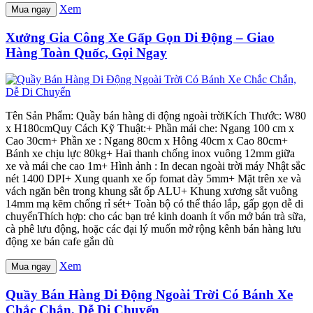
Xem
Mua ngay
Xưởng Gia Công Xe Gấp Gọn Di Động – Giao
Hàng Toàn Quốc, Gọi Ngay
Tên Sản Phẩm: Quầy bán hàng di động ngoài trờiKích Thước: W80
x H180cmQuy Cách Kỹ Thuật:+ Phần mái che: Ngang 100 cm x
Cao 30cm+ Phần xe : Ngang 80cm x Hông 40cm x Cao 80cm+
Bánh xe chịu lực 80kg+ Hai thanh chống inox vuông 12mm giữa
xe và mái che cao 1m+ Hình ảnh : In decan ngoài trời máy Nhật sắc
nét 1400 DPI+ Xung quanh xe ốp fomat dày 5mm+ Mặt trên xe và
vách ngăn bên trong khung sắt ốp ALU+ Khung xương sắt vuông
14mm mạ kẽm chống rỉ sét+ Toàn bộ có thể tháo lắp, gấp gọn dễ di
chuyểnThích hợp: cho các bạn trẻ kinh doanh ít vốn mở bán trà sữa,
cà phê lưu động, hoặc các đại lý muốn mở rộng kênh bán hàng lưu
động xe bán cafe gắn dù
Xem
Mua ngay
Quầy Bán Hàng Di Động Ngoài Trời Có Bánh Xe
Chắc Chắn, Dễ Di Chuyển