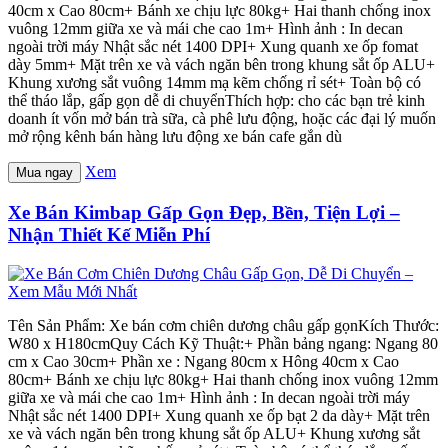
40cm x Cao 80cm+ Bánh xe chịu lực 80kg+ Hai thanh chống inox
vuông 12mm giữa xe và mái che cao 1m+ Hình ảnh : In decan
ngoài trời máy Nhật sắc nét 1400 DPI+ Xung quanh xe ốp fomat
dày 5mm+ Mặt trên xe và vách ngăn bên trong khung sắt ốp ALU+
Khung xương sắt vuông 14mm mạ kẽm chống rỉ sét+ Toàn bộ có
thể tháo lắp, gấp gọn dễ di chuyểnThích hợp: cho các bạn trẻ kinh
doanh ít vốn mở bán trà sữa, cà phê lưu động, hoặc các đại lý muốn
mở rộng kênh bán hàng lưu động xe bán cafe gắn dù
Xem
Mua ngay
Xe Bán Kimbap Gấp Gọn Đẹp, Bền, Tiện Lợi –
Nhận Thiết Kế Miễn Phí
Tên Sản Phẩm: Xe bán cơm chiên dương châu gấp gọnKích Thước:
W80 x H180cmQuy Cách Kỹ Thuật:+ Phần bảng ngang: Ngang 80
cm x Cao 30cm+ Phần xe : Ngang 80cm x Hông 40cm x Cao
80cm+ Bánh xe chịu lực 80kg+ Hai thanh chống inox vuông 12mm
giữa xe và mái che cao 1m+ Hình ảnh : In decan ngoài trời máy
Nhật sắc nét 1400 DPI+ Xung quanh xe ốp bạt 2 da dày+ Mặt trên
xe và vách ngăn bên trong khung sắt ốp ALU+ Khung xương sắt