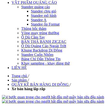
VẬT PHẨM QUẢNG CÁO
Standee quảng cáo
Standee chịu gió
Standee mô hình
Standee A
Standee ốp Format
Thùng bốc thăm
Vòng quay trúng thưởng
Ô Dù Cầm Tay
BÀN THẢ BANH ZICZAC
Ô Dù Quảng Cáo Ngoài Trời
Khung Backdrop Di Động
Standee Cuốn Nhôm
Bảng Chỉ Dẫn Thông Tin
Khay sampling - khay dùng thử
LIÊN HỆ
Trang chủ
/
Sản phẩm
/
QUẦY KỆ BÁN HÀNG DI ĐỘNG
/
Xe bán hàng lắp rắp