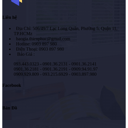
Liên hệ
Địa Chỉ: 506/49/7 Lạc Long Quân, Phường 5, Quận 11,
TP.HCMz
baogia.thienphuc@gmail.com
Hotline: 0903 897 980
Điện Thoại: 0903 897 980
Báo Giá :
093.443.0323 - 0901.36.2131 - 0901.36.2141
0901.36.2181 - 0901.36.2191 - 0909.94.91.97
0909.929.809 - 093.215.6929 - 0903.897.980
Facebook
Bản Đồ