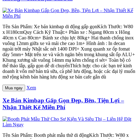
Tên Sản Phẩm: Xe bán kimbap di động gấp gọnKích Thước: W80
x H180cmQuy Cách Kỹ Thuật:+ Phần xe : Ngang 80cm x Hông
40cm x Cao 80cm+ Bánh xe chịu lực 80kg+ Hai thanh chống inox
vuông 12mm giữa xe và mái che cao 1m+ Hình ảnh : In decan
ngoài trời máy Nhật sắc nét 1400 DPI+ Xung quanh xe ốp fomat
dày 5mm+ Mặt trên xe và vách ngăn bên trong khung sắt ốp ALU+
Khung xương sắt vuông 14mm mạ kẽm chống rỉ sét+ Toàn bộ có
thể tháo lắp, gấp gọn dễ di chuyểnThích hợp: cho các bạn trẻ kinh
doanh ít vốn mở bán trà sữa, cà phê lưu động, hoặc các đại lý muốn
mở rộng kênh bán hàng lưu động xe bán cafe gắn dù
Xem
Mua ngay
Xe Bán Kimbap Gấp Gọn Đẹp, Bền, Tiện Lợi –
Nhận Thiết Kế Miễn Phí
Tên Sản Phẩm: Booth phát mẫu thử di độngKích Thước: W80 x