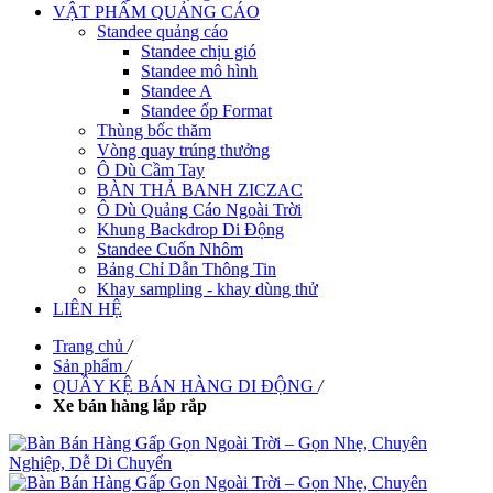
VẬT PHẨM QUẢNG CÁO
Standee quảng cáo
Standee chịu gió
Standee mô hình
Standee A
Standee ốp Format
Thùng bốc thăm
Vòng quay trúng thưởng
Ô Dù Cầm Tay
BÀN THẢ BANH ZICZAC
Ô Dù Quảng Cáo Ngoài Trời
Khung Backdrop Di Động
Standee Cuốn Nhôm
Bảng Chỉ Dẫn Thông Tin
Khay sampling - khay dùng thử
LIÊN HỆ
Trang chủ
/
Sản phẩm
/
QUẦY KỆ BÁN HÀNG DI ĐỘNG
/
Xe bán hàng lắp rắp