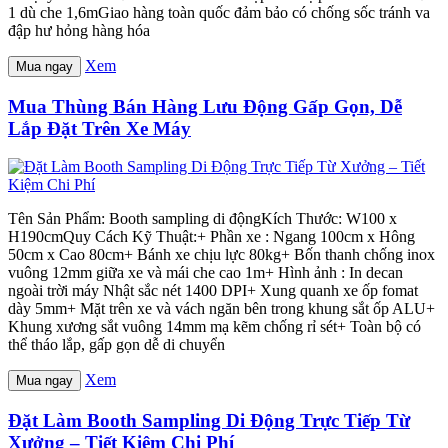
1 dù che 1,6mGiao hàng toàn quốc đảm bảo có chống sốc tránh va
đập hư hỏng hàng hóa
Xem
Mua ngay
Mua Thùng Bán Hàng Lưu Động Gấp Gọn, Dễ
Lắp Đặt Trên Xe Máy
Tên Sản Phẩm: Booth sampling di độngKích Thước: W100 x
H190cmQuy Cách Kỹ Thuật:+ Phần xe : Ngang 100cm x Hông
50cm x Cao 80cm+ Bánh xe chịu lực 80kg+ Bốn thanh chống inox
vuông 12mm giữa xe và mái che cao 1m+ Hình ảnh : In decan
ngoài trời máy Nhật sắc nét 1400 DPI+ Xung quanh xe ốp fomat
dày 5mm+ Mặt trên xe và vách ngăn bên trong khung sắt ốp ALU+
Khung xương sắt vuông 14mm mạ kẽm chống rỉ sét+ Toàn bộ có
thể tháo lắp, gấp gọn dễ di chuyển
Xem
Mua ngay
Đặt Làm Booth Sampling Di Động Trực Tiếp Từ
Xưởng – Tiết Kiệm Chi Phí