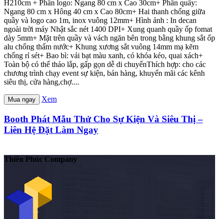
H210cm + Phần logo: Ngang 80 cm x Cao 30cm+ Phần quầy:
Ngang 80 cm x Hông 40 cm x Cao 80cm+ Hai thanh chống giữa
quầy và logo cao 1m, inox vuông 12mm+ Hình ảnh : In decan
ngoài trời máy Nhật sắc nét 1400 DPI+ Xung quanh quầy ốp fomat
dày 5mm+ Mặt trên quầy và vách ngăn bên trong bằng khung sắt ốp
alu chống thấm nước+ Khung xương sắt vuông 14mm mạ kẽm
chống rỉ sét+ Bao bì: vải bạt màu xanh, có khóa kéo, quai xách+
Toàn bộ có thể tháo lắp, gấp gọn dễ di chuyểnThích hợp: cho các
chương trình chạy event sự kiện, bán hàng, khuyến mãi các kênh
siêu thị, cửa hàng,chợ....
Xem
Mua ngay
Booth Phát Mẫu Thử Cho Sự Kiện Và Siêu Thị –
Liên Hệ Đặt Làm Ngay
Thiên Phúc Company