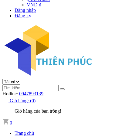
VND đ
Đăng nhập
Đăng ký
Hotline:
0947893139
Giỏ hàng:
(
0
)
Giỏ hàng của bạn trống!
0
Trang chủ