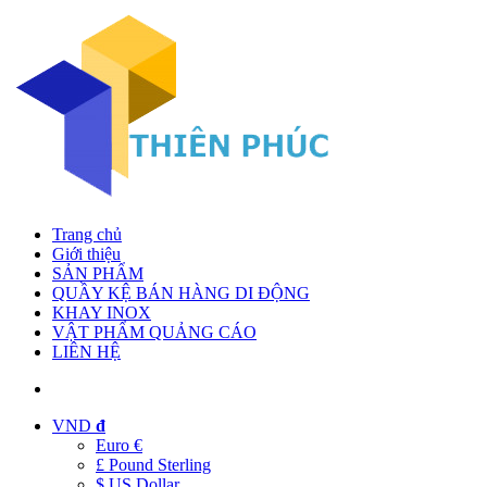
Trang chủ
Giới thiệu
SẢN PHẨM
QUẦY KỆ BÁN HÀNG DI ĐỘNG
KHAY INOX
VẬT PHẨM QUẢNG CÁO
LIÊN HỆ
VND
đ
Euro €
£ Pound Sterling
$ US Dollar