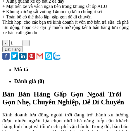
+ Xung quanh xe ốp bạt 2 da dày
+ Mặt trên xe và vách ngăn bên trong khung sắt ốp ALU
+ Khung xương sắt vuông 14mm mạ kẽm chống rỉ sét
+ Toàn bộ có thể tháo lắp, gấp gọn dễ di chuyển
Thích hợp: cho các bạn trẻ kinh doanh ít vốn mở bán trà sữa, cà phê
lưu động, hoặc các đại lý muốn mở rộng kênh bán hàng lưu động
xe bán cafe gắn dù
-
+
Đặt Hàng
Mô tả
Đánh giá (0)
Bàn Bán Hàng Gấp Gọn Ngoài Trời –
Gọn Nhẹ, Chuyên Nghiệp, Dễ Di Chuyển
Kinh doanh lưu động ngoài trời đang trở thành xu hướng
được nhiều người lựa chọn nhờ khả năng tiếp cận khách
hàng linh hoạt và tối ưu chi phí vận hành. Trong đó, bàn bán