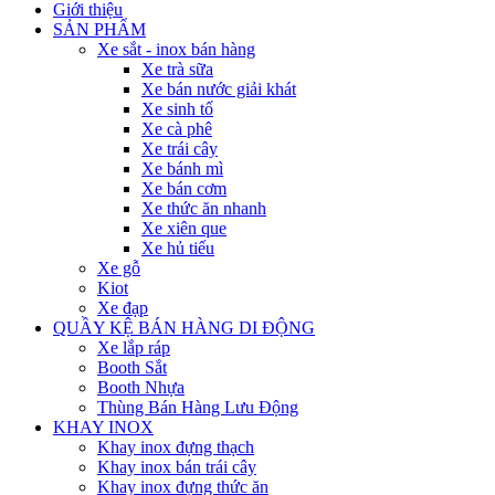
Giới thiệu
SẢN PHẨM
Xe sắt - inox bán hàng
Xe trà sữa
Xe bán nước giải khát
Xe sinh tố
Xe cà phê
Xe trái cây
Xe bánh mì
Xe bán cơm
Xe thức ăn nhanh
Xe xiên que
Xe hủ tiếu
Xe gỗ
Kiot
Xe đạp
QUẦY KỆ BÁN HÀNG DI ĐỘNG
Xe lắp ráp
Booth Sắt
Booth Nhựa
Thùng Bán Hàng Lưu Động
KHAY INOX
Khay inox đựng thạch
Khay inox bán trái cây
Khay inox đựng thức ăn