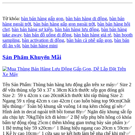
Từ khóa:
bàn bán hàng gấp gọn
,
bàn bán hàng di động
,
bàn bán
hàng ngoài trời
,
bàn bán hàng gấp gọn ngoài trời
,
bàn bán hàng hội
chợ
,
bàn bán hàng sự kiện
,
bàn bán hàng lưu động
,
bàn bán hàng
take away
,
bàn bán đồ uống di động
,
bàn bán hàng giá rẻ
,
bàn booth
sampling
,
bàn activation di động
,
bàn bán cà phê gấp gọn
,
bàn bán
đồ ăn vặt
,
bàn bán hàng mini
Sản Phẩm Khuyến Mãi
Tên Sản Phẩm: Thùng bán hàng lưu động gắn trên xe máy✅ Size 2
để vừa thùng xốp 50 x 37 x 38cm Kích thước xếp gọn đóng gói
Size 2: 59 x 42cm x cao 20cmKích thước khi ráp thùng Size 2:
Ngang 59 x rộng 42cm x cao 42cm ( cao luôn bảng top 90cm)Chất
liệu thùng✅ Toàn bộ khung sắt vuông 14 mạ kẽm chống gỉ sét✅
Hình ảnh in decal ngoài trời bồi fomat 8ly✅ Ngăn đáy khung sắt ốp
alu chịu lực 70kgTiện ích đi kèm✅ 2 Bệ xếp phụ bên hông có khóa
bấm tự động rộng 25cm ( thêm không gian trưng bày sản phẩm )✅
1 Bệ trưng bày 59 x20cm✅ 1 Bảng hiệu ngang cao 20cm x 59cm✅
1 Kệ ly cao 10cm✅ 1 cửa sau xe kết hợp làm bệ pha chế khi mở ✅