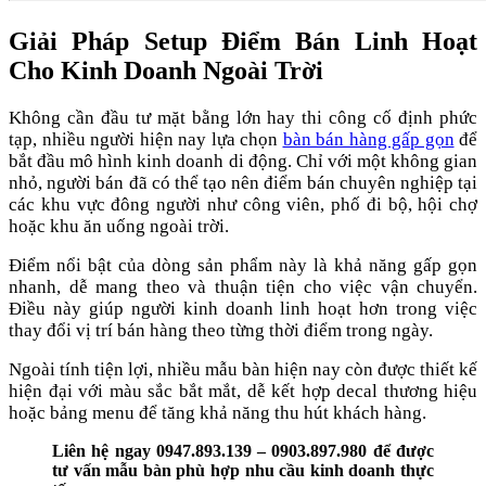
Giải Pháp Setup Điểm Bán Linh Hoạt
Cho Kinh Doanh Ngoài Trời
Không cần đầu tư mặt bằng lớn hay thi công cố định phức
tạp, nhiều người hiện nay lựa chọn
bàn bán hàng gấp gọn
để
bắt đầu mô hình kinh doanh di động. Chỉ với một không gian
nhỏ, người bán đã có thể tạo nên điểm bán chuyên nghiệp tại
các khu vực đông người như công viên, phố đi bộ, hội chợ
hoặc khu ăn uống ngoài trời.
Điểm nổi bật của dòng sản phẩm này là khả năng gấp gọn
nhanh, dễ mang theo và thuận tiện cho việc vận chuyển.
Điều này giúp người kinh doanh linh hoạt hơn trong việc
thay đổi vị trí bán hàng theo từng thời điểm trong ngày.
Ngoài tính tiện lợi, nhiều mẫu bàn hiện nay còn được thiết kế
hiện đại với màu sắc bắt mắt, dễ kết hợp decal thương hiệu
hoặc bảng menu để tăng khả năng thu hút khách hàng.
Liên hệ ngay 0947.893.139 – 0903.897.980 để được
tư vấn mẫu bàn phù hợp nhu cầu kinh doanh thực