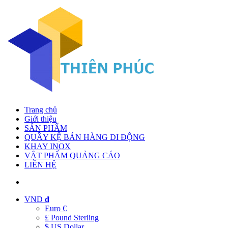
Trang chủ
Giới thiệu
SẢN PHẨM
QUẦY KỆ BÁN HÀNG DI ĐỘNG
KHAY INOX
VẬT PHẨM QUẢNG CÁO
LIÊN HỆ
VND
đ
Euro €
£ Pound Sterling
$ US Dollar