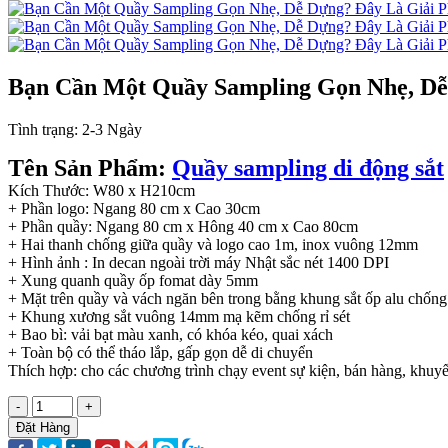
Bạn Cần Một Quầy Sampling Gọn Nhẹ, Dễ
Tình trạng:
2-3 Ngày
Tên Sản Phẩm:
Quầy sampling di động sắt
Kích Thước: W80 x H210cm
+ Phần logo: Ngang 80 cm x Cao 30cm
+ Phần quầy: Ngang 80 cm x Hông 40 cm x Cao 80cm
+ Hai thanh chống giữa quầy và logo cao 1m, inox vuông 12mm
+ Hình ảnh : In decan ngoài trời máy Nhật sắc nét 1400 DPI
+ Xung quanh quầy ốp fomat dày 5mm
+ Mặt trên quầy và vách ngăn bên trong bằng khung sắt ốp alu chốn
+ Khung xương sắt vuông 14mm mạ kẽm chống rỉ sét
+ Bao bì: vải bạt màu xanh, có khóa kéo, quai xách
+ Toàn bộ có thể tháo lắp, gấp gọn dễ di chuyển
Thích hợp: cho các chương trình chạy event sự kiện, bán hàng, khuyến
-
+
Đặt Hàng