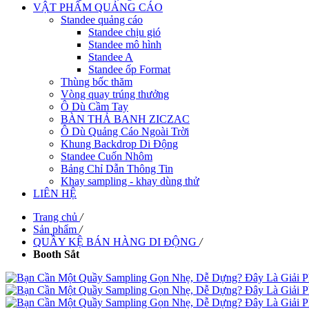
VẬT PHẨM QUẢNG CÁO
Standee quảng cáo
Standee chịu gió
Standee mô hình
Standee A
Standee ốp Format
Thùng bốc thăm
Vòng quay trúng thưởng
Ô Dù Cầm Tay
BÀN THẢ BANH ZICZAC
Ô Dù Quảng Cáo Ngoài Trời
Khung Backdrop Di Động
Standee Cuốn Nhôm
Bảng Chỉ Dẫn Thông Tin
Khay sampling - khay dùng thử
LIÊN HỆ
Trang chủ
/
Sản phẩm
/
QUẦY KỆ BÁN HÀNG DI ĐỘNG
/
Booth Sắt