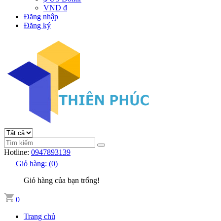
VND đ
Đăng nhập
Đăng ký
Hotline:
0947893139
Giỏ hàng:
(
0
)
Giỏ hàng của bạn trống!
0
Trang chủ