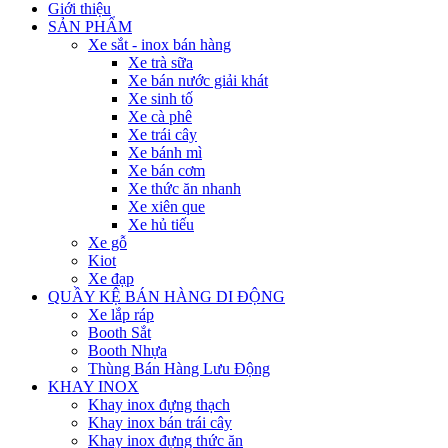
Giới thiệu
SẢN PHẨM
Xe sắt - inox bán hàng
Xe trà sữa
Xe bán nước giải khát
Xe sinh tố
Xe cà phê
Xe trái cây
Xe bánh mì
Xe bán cơm
Xe thức ăn nhanh
Xe xiên que
Xe hủ tiếu
Xe gỗ
Kiot
Xe đạp
QUẦY KỆ BÁN HÀNG DI ĐỘNG
Xe lắp ráp
Booth Sắt
Booth Nhựa
Thùng Bán Hàng Lưu Động
KHAY INOX
Khay inox đựng thạch
Khay inox bán trái cây
Khay inox đựng thức ăn