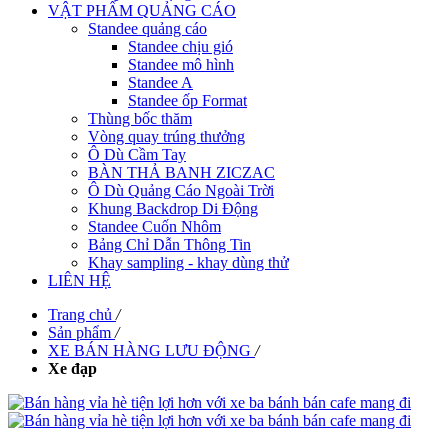
VẬT PHẨM QUẢNG CÁO
Standee quảng cáo
Standee chịu gió
Standee mô hình
Standee A
Standee ốp Format
Thùng bốc thăm
Vòng quay trúng thưởng
Ô Dù Cầm Tay
BÀN THẢ BANH ZICZAC
Ô Dù Quảng Cáo Ngoài Trời
Khung Backdrop Di Động
Standee Cuốn Nhôm
Bảng Chỉ Dẫn Thông Tin
Khay sampling - khay dùng thử
LIÊN HỆ
Trang chủ
/
Sản phẩm
/
XE BÁN HÀNG LƯU ĐỘNG
/
Xe đạp