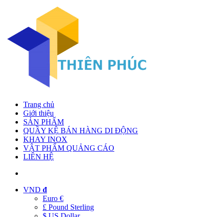
Trang chủ
Giới thiệu
SẢN PHẨM
QUẦY KỆ BÁN HÀNG DI ĐỘNG
KHAY INOX
VẬT PHẨM QUẢNG CÁO
LIÊN HỆ
VND
đ
Euro €
£ Pound Sterling
$ US Dollar