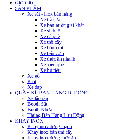
Giới thiệu
SẢN PHẨM
Xe sắt - inox bán hàng
Xe trà sữa
Xe bán nước giải khát
Xe sinh tố
Xe cà phê
Xe trái cây
Xe bánh mì
Xe bán cơm
Xe thức ăn nhanh
Xe xiên que
Xe hủ tiếu
Xe gỗ
Kiot
Xe đạp
QUẦY KỆ BÁN HÀNG DI ĐỘNG
Xe lắp ráp
Booth Sắt
Booth Nhựa
Thùng Bán Hàng Lưu Động
KHAY INOX
Khay inox đựng thạch
Khay inox bán trái cây
Khay inox đựng thức ăn