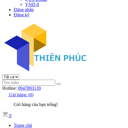
VND đ
Đăng nhập
Đăng ký
Hotline:
0947893139
Giỏ hàng:
(
0
)
Giỏ hàng của bạn trống!
0
Trang chủ