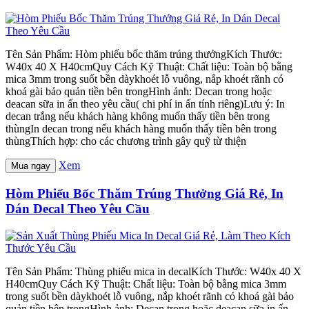
Tên Sản Phẩm: Hòm phiếu bốc thăm trúng thưởngKích Thước:
W40x 40 X H40cmQuy Cách Kỹ Thuật: Chất liệu: Toàn bộ bằng
mica 3mm trong suốt bền dàykhoét lỗ vuông, nắp khoét rãnh có
khoá gài bảo quản tiền bên trongHình ảnh: Decan trong hoặc
deacan sữa in ấn theo yêu cầu( chi phí in ấn tính riêng)Lưu ý: In
decan trắng nếu khách hàng không muốn thấy tiền bên trong
thùngIn decan trong nếu khách hàng muốn thấy tiền bên trong
thùngThích hợp: cho các chương trình gây quỹ từ thiện
Xem
Mua ngay
Hòm Phiếu Bốc Thăm Trúng Thưởng Giá Rẻ, In
Dán Decal Theo Yêu Cầu
Tên Sản Phẩm: Thùng phiếu mica in decalKích Thước: W40x 40 X
H40cmQuy Cách Kỹ Thuật: Chất liệu: Toàn bộ bằng mica 3mm
trong suốt bền dàykhoét lỗ vuông, nắp khoét rãnh có khoá gài bảo
quản tiền bên trongHình ảnh: Decan trong hoặc deacan sữa in ấn