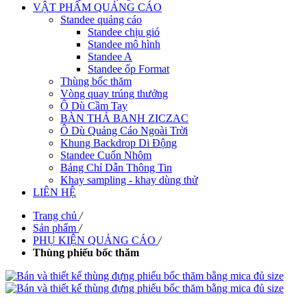
VẬT PHẨM QUẢNG CÁO
Standee quảng cáo
Standee chịu gió
Standee mô hình
Standee A
Standee ốp Format
Thùng bốc thăm
Vòng quay trúng thưởng
Ô Dù Cầm Tay
BÀN THẢ BANH ZICZAC
Ô Dù Quảng Cáo Ngoài Trời
Khung Backdrop Di Động
Standee Cuốn Nhôm
Bảng Chỉ Dẫn Thông Tin
Khay sampling - khay dùng thử
LIÊN HỆ
Trang chủ
/
Sản phẩm
/
PHỤ KIỆN QUẢNG CÁO
/
Thùng phiếu bốc thăm