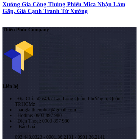
Xưởng Gia Công Thùng Phiếu Mica Nhận Làm
Gấp, Giá Cạnh Tranh Từ Xưởng
Thiên Phúc Company
Liên hệ
Địa Chỉ: 506/49/7 Lạc Long Quân, Phường 5, Quận 11,
TP.HCMz
baogia.thienphuc@gmail.com
Hotline: 0903 897 980
Điện Thoại: 0903 897 980
Báo Giá :
093.443.0323 - 0901.36.2131 - 0901.36.2141