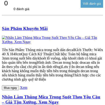
0
0 đánh giá
Sản Phẩm Khuyến Mãi
Tên Sản Phẩm: Thùng mica trong suốt dán decalKích Thước: W40x
40 X H40cmQuy Cách Kỹ Thuật:Chất liệu: Toàn bộ bằng mica
3mm trong suốt bền dàykhoét lỗ vuông, nắp khoét rãnh có khoá gài
bảo quản tiền bên trongHình ảnh: Decan trong hoặc deacan sữa in
ấn theo yêu cầu( chi phí in ấn tính riêng)Lưu ý:In decan trắng nếu
khách hàng không muốn thấy tiền bên trong thùngIn decan trong
nếu khách hàng muốn thấy tiền bên trong thùngThích hợp: cho các
chương trình gây quỹ từ thiện
Xem
Mua ngay
Nhận Làm Thùng Mica Trong Suốt Theo Yêu Cầu
– Giá Tận Xưởng, Xem Ngay