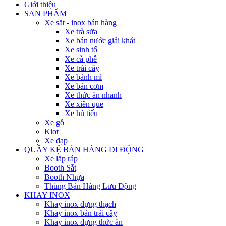
Giới thiệu
SẢN PHẨM
Xe sắt - inox bán hàng
Xe trà sữa
Xe bán nước giải khát
Xe sinh tố
Xe cà phê
Xe trái cây
Xe bánh mì
Xe bán cơm
Xe thức ăn nhanh
Xe xiên que
Xe hủ tiếu
Xe gỗ
Kiot
Xe đạp
QUẦY KỆ BÁN HÀNG DI ĐỘNG
Xe lắp ráp
Booth Sắt
Booth Nhựa
Thùng Bán Hàng Lưu Động
KHAY INOX
Khay inox đựng thạch
Khay inox bán trái cây
Khay inox đựng thức ăn