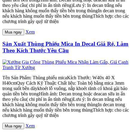
theo yêu cầu( chi phí in ấn tính riêng)Lưu ý: In decan trắng nếu
khách hàng không muốn thấy tiền bên trong thùngIn decan trong
nếu khách hàng muốn thấy tiền bên trong thùngThích hợp: cho các
chương trình gây quỹ từ thiện
Xem
Mua ngay
Sản Xuất Thùng Phiếu Mica In Decal Giá Rẻ, Làm
Theo Kích Thước Yêu Cầu
Tên Sản Phẩm: Thùng phiếu micaKích Thước: W40x 40 X
H40cmQuy Cách Kỹ Thuật: Chất liệu: Toàn bộ bằng mica 3mm
trong suốt bền dàykhoét lỗ vuông, nắp khoét rãnh có khoá gài bảo
quản tiền bên trongHình ảnh: Decan trong hoặc deacan sữa in ấn
theo yêu cầu( chi phí in ấn tính riêng)Lưu ý: In decan trắng nếu
khách hàng không muốn thấy tiền bên trong thùngIn decan trong
nếu khách hàng muốn thấy tiền bên trong thùngThích hợp: cho các
chương trình gây quỹ từ thiện
Xem
Mua ngay