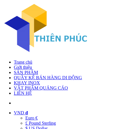
Trang chủ
Giới thiệu
SẢN PHẨM
QUẦY KỆ BÁN HÀNG DI ĐỘNG
KHAY INOX
VẬT PHẨM QUẢNG CÁO
LIÊN HỆ
VND
đ
Euro €
£ Pound Sterling
$ US Dollar