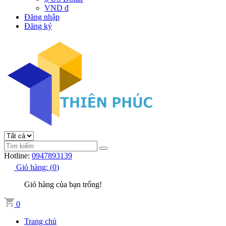
VND đ
Đăng nhập
Đăng ký
Hotline:
0947893139
Giỏ hàng:
(
0
)
Giỏ hàng của bạn trống!
0
Trang chủ