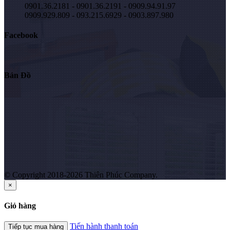
0901.36.2181 - 0901.36.2191 - 0909.94.91.97
0909.929.809 - 093.215.6929 - 0903.897.980
Facebook
Bản Đồ
© Copyright 2018-2026 Thiên Phúc Company.
×
Giỏ hàng
Tiến hành thanh toán
Tiếp tục mua hàng