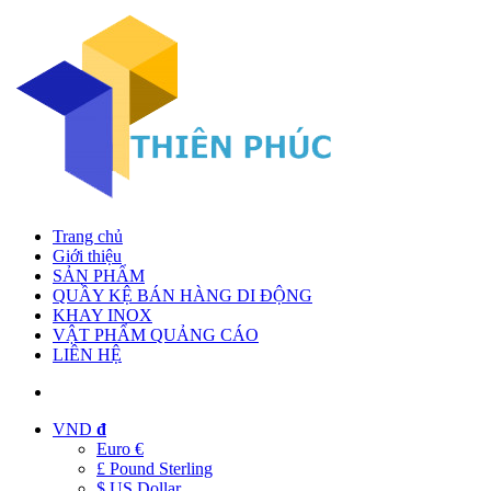
Trang chủ
Giới thiệu
SẢN PHẨM
QUẦY KỆ BÁN HÀNG DI ĐỘNG
KHAY INOX
VẬT PHẨM QUẢNG CÁO
LIÊN HỆ
VND
đ
Euro €
£ Pound Sterling
$ US Dollar