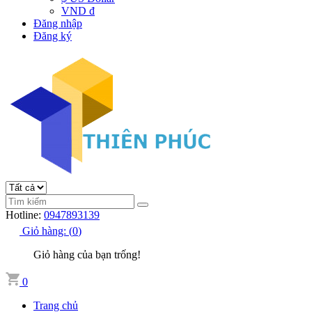
VND đ
Đăng nhập
Đăng ký
Hotline:
0947893139
Giỏ hàng:
(
0
)
Giỏ hàng của bạn trống!
0
Trang chủ