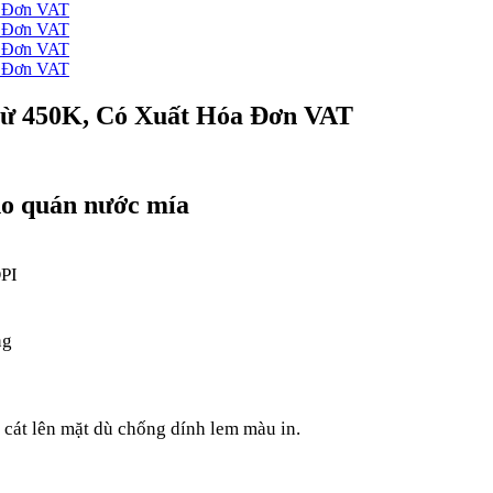
Từ 450K, Có Xuất Hóa Đơn VAT
ho quán nước mía
DPI
ng
 cát lên mặt dù chống dính lem màu in.