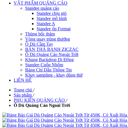
VẬT PHẨM QUẢNG CÁO
Standee quảng cáo
Standee chịu gió
Standee mô hình
Standee A
Standee ốp Format
Thùng bốc thăm
Vòng quay trúng thưởng
Ô Dù Cầm Tay
BÀN THẢ BANH ZICZAC
Ô Dù Quảng Cáo Ngoài Trời
Khung Backdrop Di Động
Standee Cuốn Nhôm
Bảng Chỉ Dẫn Thông Tin
Khay sampling - khay dùng thử
LIÊN HỆ
Trang chủ
/
Sản phẩm
/
PHỤ KIỆN QUẢNG CÁO
/
Ô Dù Quảng Cáo Ngoài Trời