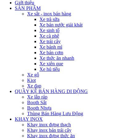
Giới thiệu
SẢN PHẨM
Xe sắt - inox bán hàng
Xe trà sữa
Xe bán nước giải khát
Xe sinh tố
Xe cà phê
Xe trái cây
Xe bánh mì
Xe bán cơm
Xe thức ăn nhanh
Xe xiên que
Xe hủ tiếu
Xe gỗ
Kiot
Xe đạp
QUẦY KỆ BÁN HÀNG DI ĐỘNG
Xe lắp ráp
Booth Sắt
Booth Nhựa
Thùng Bán Hàng Lưu Động
KHAY INOX
Khay inox đựng thạch
Khay inox bán trái cây
Khay inox đựng thức ăn