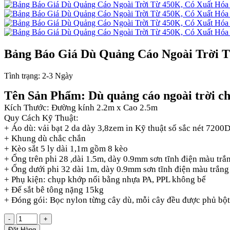
Bảng Báo Giá Dù Quảng Cáo Ngoài Trời 
Tình trạng:
2-3 Ngày
Tên Sản Phẩm: Dù quảng cáo ngoài trời c
Kích Thước: Đường kính 2.2m x Cao 2.5m
Quy Cách Kỹ Thuật:
+ Áo dù: vải bạt 2 da dày 3,8zem in Kỹ thuật số sắc nét 7200
+ Khung dù chắc chắn
+ Kèo sắt 5 ly dài 1,1m gồm 8 kèo
+ Ống trên phi 28 ,dài 1.5m, dày 0.9mm sơn tĩnh điện màu trắ
+ Ống dưới phi 32 dài 1m, dày 0.9mm sơn tĩnh điện màu trắng
+ Phụ kiện: chụp khớp nối bằng nhựa PA, PPL không bể
+ Đế sắt bê tông nặng 15kg
+ Đóng gói: Bọc nylon từng cây dù, mỗi cây đều được phủ bột
-
+
Đặt Hàng