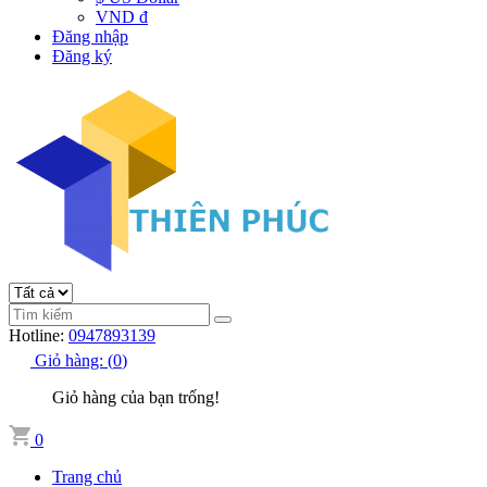
VND đ
Đăng nhập
Đăng ký
Hotline:
0947893139
Giỏ hàng:
(
0
)
Giỏ hàng của bạn trống!
0
Trang chủ