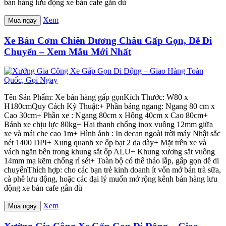
bán hàng lưu động xe bán cafe gắn dù
Xem
Mua ngay
Xe Bán Cơm Chiên Dương Châu Gấp Gọn, Dễ Di
Chuyển – Xem Mẫu Mới Nhất
Tên Sản Phẩm: Xe bán hàng gấp gọnKích Thước: W80 x
H180cmQuy Cách Kỹ Thuật:+ Phần bảng ngang: Ngang 80 cm x
Cao 30cm+ Phần xe : Ngang 80cm x Hông 40cm x Cao 80cm+
Bánh xe chịu lực 80kg+ Hai thanh chống inox vuông 12mm giữa
xe và mái che cao 1m+ Hình ảnh : In decan ngoài trời máy Nhật sắc
nét 1400 DPI+ Xung quanh xe ốp bạt 2 da dày+ Mặt trên xe và
vách ngăn bên trong khung sắt ốp ALU+ Khung xương sắt vuông
14mm mạ kẽm chống rỉ sét+ Toàn bộ có thể tháo lắp, gấp gọn dễ di
chuyểnThích hợp: cho các bạn trẻ kinh doanh ít vốn mở bán trà sữa,
cà phê lưu động, hoặc các đại lý muốn mở rộng kênh bán hàng lưu
động xe bán cafe gắn dù
Xem
Mua ngay