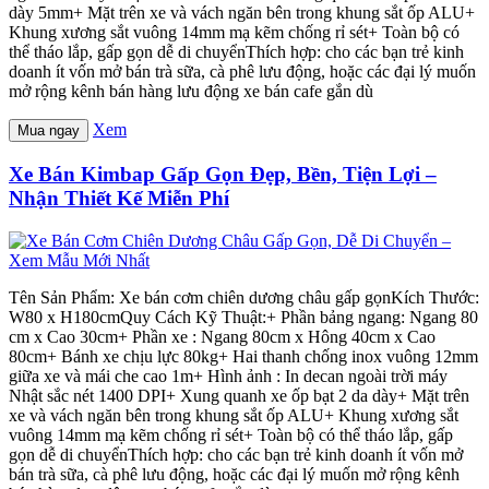
dày 5mm+ Mặt trên xe và vách ngăn bên trong khung sắt ốp ALU+
Khung xương sắt vuông 14mm mạ kẽm chống rỉ sét+ Toàn bộ có
thể tháo lắp, gấp gọn dễ di chuyểnThích hợp: cho các bạn trẻ kinh
doanh ít vốn mở bán trà sữa, cà phê lưu động, hoặc các đại lý muốn
mở rộng kênh bán hàng lưu động xe bán cafe gắn dù
Xem
Mua ngay
Xe Bán Kimbap Gấp Gọn Đẹp, Bền, Tiện Lợi –
Nhận Thiết Kế Miễn Phí
Tên Sản Phẩm: Xe bán cơm chiên dương châu gấp gọnKích Thước:
W80 x H180cmQuy Cách Kỹ Thuật:+ Phần bảng ngang: Ngang 80
cm x Cao 30cm+ Phần xe : Ngang 80cm x Hông 40cm x Cao
80cm+ Bánh xe chịu lực 80kg+ Hai thanh chống inox vuông 12mm
giữa xe và mái che cao 1m+ Hình ảnh : In decan ngoài trời máy
Nhật sắc nét 1400 DPI+ Xung quanh xe ốp bạt 2 da dày+ Mặt trên
xe và vách ngăn bên trong khung sắt ốp ALU+ Khung xương sắt
vuông 14mm mạ kẽm chống rỉ sét+ Toàn bộ có thể tháo lắp, gấp
gọn dễ di chuyểnThích hợp: cho các bạn trẻ kinh doanh ít vốn mở
bán trà sữa, cà phê lưu động, hoặc các đại lý muốn mở rộng kênh