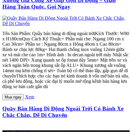
Xưởng Gia Công Xe Gấp Gọn Di Động – Giao
Hàng Toàn Quốc, Gọi Ngay
Tên Sản Phẩm: Quầy bán hàng di động ngoài trờiKích Thước: W80
x H180cmQuy Cách Kỹ Thuật:+ Phần mái che: Ngang 100 cm x
Cao 30cm+ Phần xe : Ngang 80cm x Hông 40cm x Cao 80cm+
Bánh xe chịu lực 80kg+ Hai thanh chống inox vuông 12mm giữa
xe và mái che cao 1m+ Hình ảnh : In decan ngoài trời máy Nhật sắc
nét 1400 DPI+ Xung quanh xe ốp fomat dày 5mm+ Mặt trên xe và
vách ngăn bên trong khung sắt ốp ALU+ Khung xương sắt vuông
14mm mạ kẽm chống rỉ sét+ Toàn bộ có thể tháo lắp, gấp gọn dễ di
chuyểnThích hợp: cho các bạn trẻ kinh doanh ít vốn mở bán trà sữa,
cà phê lưu động, hoặc các đại lý muốn mở rộng kênh bán hàng lưu
động xe bán cafe gắn dù
Xem
Mua ngay
Quầy Bán Hàng Di Động Ngoài Trời Có Bánh Xe
Chắc Chắn, Dễ Di Chuyển