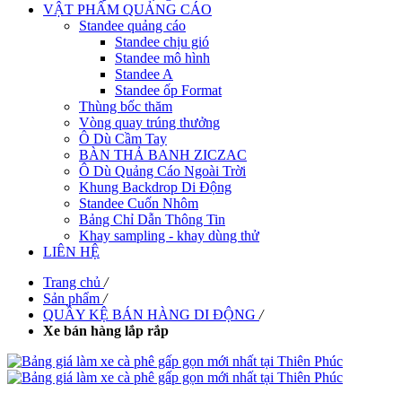
VẬT PHẨM QUẢNG CÁO
Standee quảng cáo
Standee chịu gió
Standee mô hình
Standee A
Standee ốp Format
Thùng bốc thăm
Vòng quay trúng thưởng
Ô Dù Cầm Tay
BÀN THẢ BANH ZICZAC
Ô Dù Quảng Cáo Ngoài Trời
Khung Backdrop Di Động
Standee Cuốn Nhôm
Bảng Chỉ Dẫn Thông Tin
Khay sampling - khay dùng thử
LIÊN HỆ
Trang chủ
/
Sản phẩm
/
QUẦY KỆ BÁN HÀNG DI ĐỘNG
/
Xe bán hàng lắp rắp