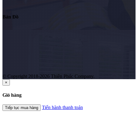
Bản Đồ
© Copyright 2018-2026 Thiên Phúc Company.
×
Giỏ hàng
Tiến hành thanh toán
Tiếp tục mua hàng