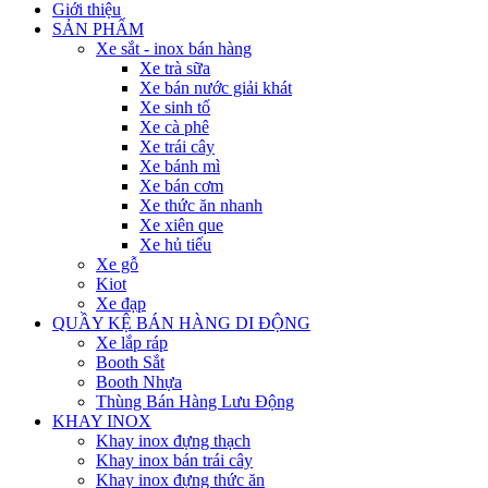
Giới thiệu
SẢN PHẨM
Xe sắt - inox bán hàng
Xe trà sữa
Xe bán nước giải khát
Xe sinh tố
Xe cà phê
Xe trái cây
Xe bánh mì
Xe bán cơm
Xe thức ăn nhanh
Xe xiên que
Xe hủ tiếu
Xe gỗ
Kiot
Xe đạp
QUẦY KỆ BÁN HÀNG DI ĐỘNG
Xe lắp ráp
Booth Sắt
Booth Nhựa
Thùng Bán Hàng Lưu Động
KHAY INOX
Khay inox đựng thạch
Khay inox bán trái cây
Khay inox đựng thức ăn