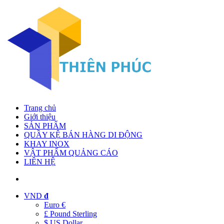
Trang chủ
Giới thiệu
SẢN PHẨM
QUẦY KỆ BÁN HÀNG DI ĐỘNG
KHAY INOX
VẬT PHẨM QUẢNG CÁO
LIÊN HỆ
VND
đ
Euro €
£ Pound Sterling
$ US Dollar