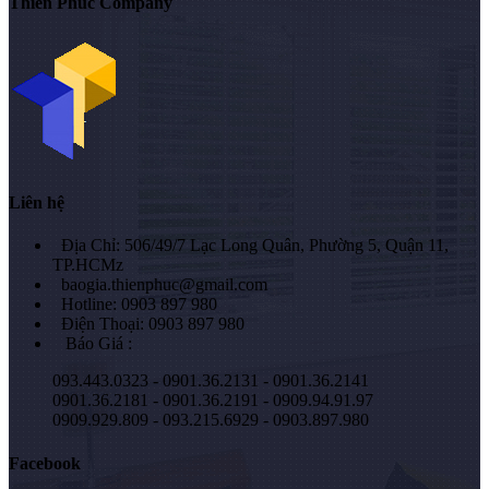
Thiên Phúc Company
Liên hệ
Địa Chỉ: 506/49/7 Lạc Long Quân, Phường 5, Quận 11,
TP.HCMz
baogia.thienphuc@gmail.com
Hotline: 0903 897 980
Điện Thoại: 0903 897 980
Báo Giá :
093.443.0323 - 0901.36.2131 - 0901.36.2141
0901.36.2181 - 0901.36.2191 - 0909.94.91.97
0909.929.809 - 093.215.6929 - 0903.897.980
Facebook