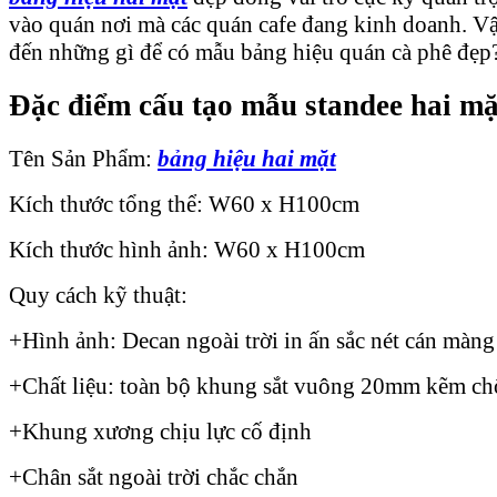
vào quán nơi mà các quán cafe đang kinh doanh. Vậy
đến những gì để có mẫu bảng hiệu quán cà phê đẹp
Đặc điểm cấu tạo mẫu standee hai mặ
Tên Sản Phẩm:
bảng hiệu hai mặt
Kích thước tổng thể: W60 x H100cm
Kích thước hình ảnh: W60 x H100cm
Quy cách kỹ thuật:
+Hình ảnh: Decan ngoài trời in ấn sắc nét cán màn
+Chất liệu: toàn bộ khung sắt vuông 20mm kẽm chố
+Khung xương chịu lực cố định
+Chân sắt ngoài trời chắc chắn