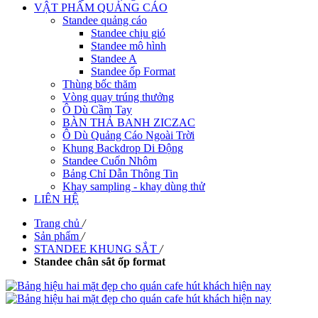
VẬT PHẨM QUẢNG CÁO
Standee quảng cáo
Standee chịu gió
Standee mô hình
Standee A
Standee ốp Format
Thùng bốc thăm
Vòng quay trúng thưởng
Ô Dù Cầm Tay
BÀN THẢ BANH ZICZAC
Ô Dù Quảng Cáo Ngoài Trời
Khung Backdrop Di Động
Standee Cuốn Nhôm
Bảng Chỉ Dẫn Thông Tin
Khay sampling - khay dùng thử
LIÊN HỆ
Trang chủ
/
Sản phẩm
/
STANDEE KHUNG SẮT
/
Standee chân sắt ốp format