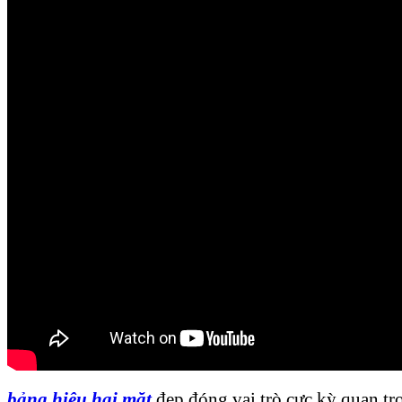
bảng hiệu hai mặt
đẹp đóng vai trò cực kỳ quan t