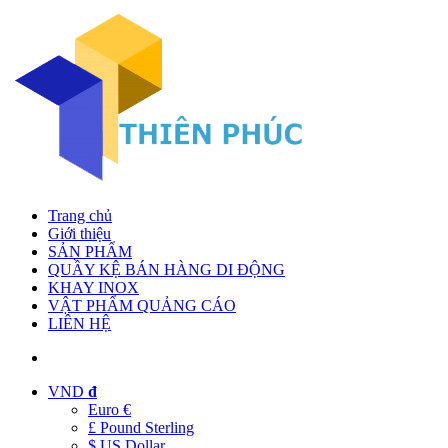
Trang chủ
Giới thiệu
SẢN PHẨM
QUẦY KỆ BÁN HÀNG DI ĐỘNG
KHAY INOX
VẬT PHẨM QUẢNG CÁO
LIÊN HỆ
VND
đ
Euro €
£ Pound Sterling
$ US Dollar