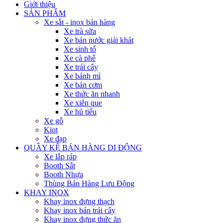
Giới thiệu
SẢN PHẨM
Xe sắt - inox bán hàng
Xe trà sữa
Xe bán nước giải khát
Xe sinh tố
Xe cà phê
Xe trái cây
Xe bánh mì
Xe bán cơm
Xe thức ăn nhanh
Xe xiên que
Xe hủ tiếu
Xe gỗ
Kiot
Xe đạp
QUẦY KỆ BÁN HÀNG DI ĐỘNG
Xe lắp ráp
Booth Sắt
Booth Nhựa
Thùng Bán Hàng Lưu Động
KHAY INOX
Khay inox đựng thạch
Khay inox bán trái cây
Khay inox đựng thức ăn