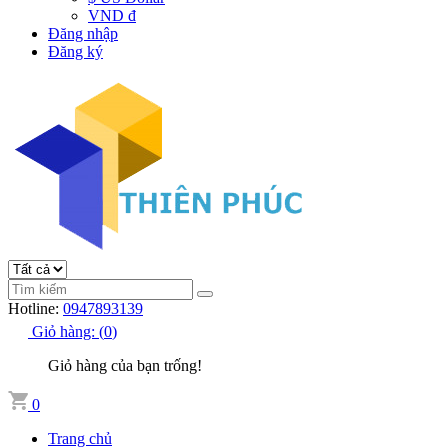
VND đ
Đăng nhập
Đăng ký
Hotline:
0947893139
Giỏ hàng:
(
0
)
Giỏ hàng của bạn trống!
0
Trang chủ