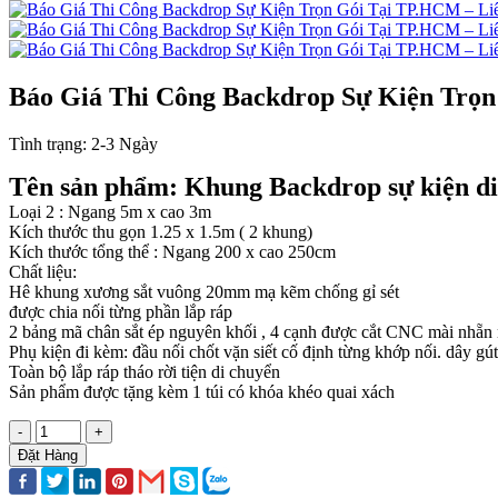
Báo Giá Thi Công Backdrop Sự Kiện Trọ
Tình trạng:
2-3 Ngày
Tên sản phẩm: Khung Backdrop sự kiện di
Loại 2 : Ngang 5m x cao 3m
Kích thước thu gọn 1.25 x 1.5m ( 2 khung)
Kích thước tổng thể : Ngang 200 x cao 250cm
Chất liệu:
Hê khung xương sắt vuông 20mm mạ kẽm chống gỉ sét
được chia nối từng phần lắp ráp
2 bảng mã chân sắt ép nguyên khối , 4 cạnh được cắt CNC mài nhẵn
Phụ kiện đi kèm: đầu nối chốt vặn siết cố định từng khớp nối. dây gú
Toàn bộ lắp ráp tháo rời tiện di chuyển
Sản phẩm được tặng kèm 1 túi có khóa khéo quai xách
-
+
Đặt Hàng