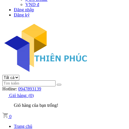
VND đ
Đăng nhập
Đăng ký
Hotline:
0947893139
Giỏ hàng:
(
0
)
Giỏ hàng của bạn trống!
0
Trang chủ