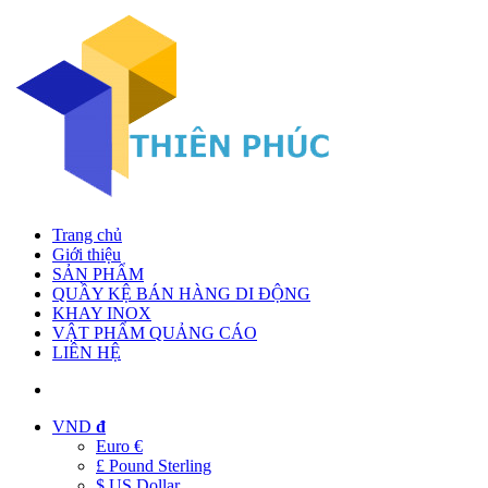
Trang chủ
Giới thiệu
SẢN PHẨM
QUẦY KỆ BÁN HÀNG DI ĐỘNG
KHAY INOX
VẬT PHẨM QUẢNG CÁO
LIÊN HỆ
VND
đ
Euro €
£ Pound Sterling
$ US Dollar