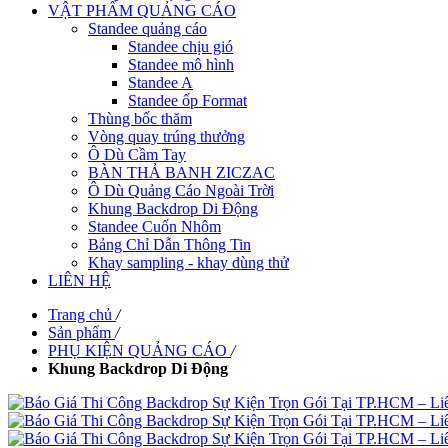
VẬT PHẨM QUẢNG CÁO
Standee quảng cáo
Standee chịu gió
Standee mô hình
Standee A
Standee ốp Format
Thùng bốc thăm
Vòng quay trúng thưởng
Ô Dù Cầm Tay
BÀN THẢ BANH ZICZAC
Ô Dù Quảng Cáo Ngoài Trời
Khung Backdrop Di Động
Standee Cuốn Nhôm
Bảng Chỉ Dẫn Thông Tin
Khay sampling - khay dùng thử
LIÊN HỆ
Trang chủ
/
Sản phẩm
/
PHỤ KIỆN QUẢNG CÁO
/
Khung Backdrop Di Động