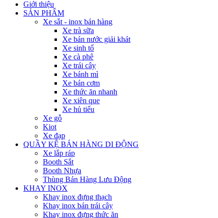
Giới thiệu
SẢN PHẨM
Xe sắt - inox bán hàng
Xe trà sữa
Xe bán nước giải khát
Xe sinh tố
Xe cà phê
Xe trái cây
Xe bánh mì
Xe bán cơm
Xe thức ăn nhanh
Xe xiên que
Xe hủ tiếu
Xe gỗ
Kiot
Xe đạp
QUẦY KỆ BÁN HÀNG DI ĐỘNG
Xe lắp ráp
Booth Sắt
Booth Nhựa
Thùng Bán Hàng Lưu Động
KHAY INOX
Khay inox đựng thạch
Khay inox bán trái cây
Khay inox đựng thức ăn