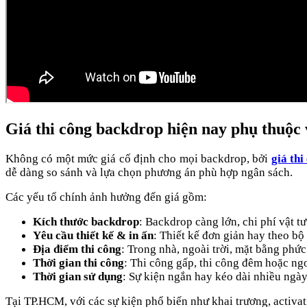
Giá thi công backdrop hiện nay phụ thuộc
Không có một mức giá cố định cho mọi backdrop, bởi
giá th
dễ dàng so sánh và lựa chọn phương án phù hợp ngân sách.
Các yếu tố chính ảnh hưởng đến giá gồm:
Kích thước backdrop
: Backdrop càng lớn, chi phí vật t
Yêu cầu thiết kế & in ấn
: Thiết kế đơn giản hay theo bộ
Địa điểm thi công
: Trong nhà, ngoài trời, mặt bằng phức
Thời gian thi công
: Thi công gấp, thi công đêm hoặc ng
Thời gian sử dụng
: Sự kiện ngắn hay kéo dài nhiều ngà
Tại TP.HCM, với các sự kiện phổ biến như khai trương, activati