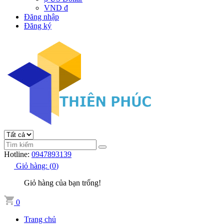
VND đ
Đăng nhập
Đăng ký
Hotline:
0947893139
Giỏ hàng:
(
0
)
Giỏ hàng của bạn trống!
0
Trang chủ