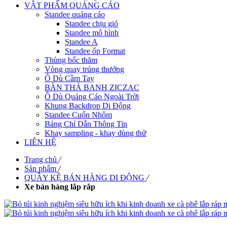
VẬT PHẨM QUẢNG CÁO
Standee quảng cáo
Standee chịu gió
Standee mô hình
Standee A
Standee ốp Format
Thùng bốc thăm
Vòng quay trúng thưởng
Ô Dù Cầm Tay
BÀN THẢ BANH ZICZAC
Ô Dù Quảng Cáo Ngoài Trời
Khung Backdrop Di Động
Standee Cuốn Nhôm
Bảng Chỉ Dẫn Thông Tin
Khay sampling - khay dùng thử
LIÊN HỆ
Trang chủ
/
Sản phẩm
/
QUẦY KỆ BÁN HÀNG DI ĐỘNG
/
Xe bán hàng lắp rắp