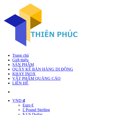
Trang chủ
Giới thiệu
SẢN PHẨM
QUẦY KỆ BÁN HÀNG DI ĐỘNG
KHAY INOX
VẬT PHẨM QUẢNG CÁO
LIÊN HỆ
VND
đ
Euro €
£ Pound Sterling
$ US Dollar