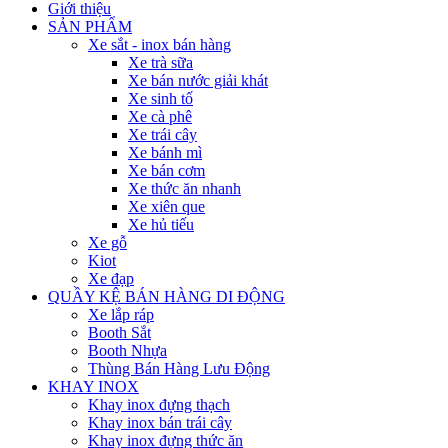
Giới thiệu
SẢN PHẨM
Xe sắt - inox bán hàng
Xe trà sữa
Xe bán nước giải khát
Xe sinh tố
Xe cà phê
Xe trái cây
Xe bánh mì
Xe bán cơm
Xe thức ăn nhanh
Xe xiên que
Xe hủ tiếu
Xe gỗ
Kiot
Xe đạp
QUẦY KỆ BÁN HÀNG DI ĐỘNG
Xe lắp ráp
Booth Sắt
Booth Nhựa
Thùng Bán Hàng Lưu Động
KHAY INOX
Khay inox đựng thạch
Khay inox bán trái cây
Khay inox đựng thức ăn