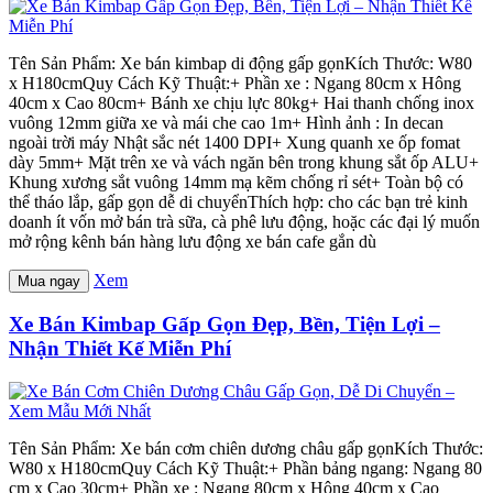
Tên Sản Phẩm: Xe bán kimbap di động gấp gọnKích Thước: W80
x H180cmQuy Cách Kỹ Thuật:+ Phần xe : Ngang 80cm x Hông
40cm x Cao 80cm+ Bánh xe chịu lực 80kg+ Hai thanh chống inox
vuông 12mm giữa xe và mái che cao 1m+ Hình ảnh : In decan
ngoài trời máy Nhật sắc nét 1400 DPI+ Xung quanh xe ốp fomat
dày 5mm+ Mặt trên xe và vách ngăn bên trong khung sắt ốp ALU+
Khung xương sắt vuông 14mm mạ kẽm chống rỉ sét+ Toàn bộ có
thể tháo lắp, gấp gọn dễ di chuyểnThích hợp: cho các bạn trẻ kinh
doanh ít vốn mở bán trà sữa, cà phê lưu động, hoặc các đại lý muốn
mở rộng kênh bán hàng lưu động xe bán cafe gắn dù
Xem
Mua ngay
Xe Bán Kimbap Gấp Gọn Đẹp, Bền, Tiện Lợi –
Nhận Thiết Kế Miễn Phí
Tên Sản Phẩm: Xe bán cơm chiên dương châu gấp gọnKích Thước:
W80 x H180cmQuy Cách Kỹ Thuật:+ Phần bảng ngang: Ngang 80
cm x Cao 30cm+ Phần xe : Ngang 80cm x Hông 40cm x Cao