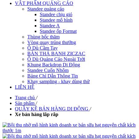
VẬT PHẨM QUẢNG CÁO
Standee quảng cáo
Standee chịu gió
Standee mô hình
Standee A
Standee ốp Format
Thùng bốc thăm
Vòng quay trúng thưởng
Ô Dù Cầm Tay
BÀN THẢ BANH ZICZAC
Ô Dù Quảng Cáo Ngoài Trời
Khung Backdrop Di Động
Standee Cuốn Nhôm
Bảng Chỉ Dẫn Thông Tin
Khay sampling - khay dùng thử
LIÊN HỆ
Trang chủ
/
Sản phẩm
/
QUẦY KỆ BÁN HÀNG DI ĐỘNG
/
Xe bán hàng lắp rắp