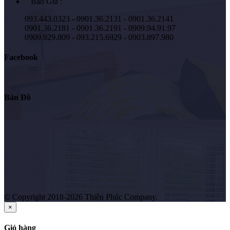
Báo Giá :
093.443.0323 - 0901.36.2131 - 0901.36.2141
0901.36.2181 - 0901.36.2191 - 0909.94.91.97
0909.929.809 - 093.215.6929 - 0903.897.980
Facebook
Bản Đồ
© Copyright 2018-2026 Thiên Phúc Company.
×
Giỏ hàng