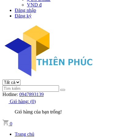
VND đ
Đăng nhập
Đăng ký
Hotline:
0947893139
Giỏ hàng:
(
0
)
Giỏ hàng của bạn trống!
0
Trang chủ