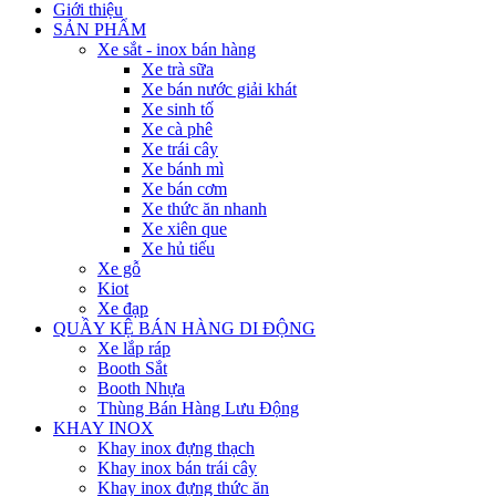
Giới thiệu
SẢN PHẨM
Xe sắt - inox bán hàng
Xe trà sữa
Xe bán nước giải khát
Xe sinh tố
Xe cà phê
Xe trái cây
Xe bánh mì
Xe bán cơm
Xe thức ăn nhanh
Xe xiên que
Xe hủ tiếu
Xe gỗ
Kiot
Xe đạp
QUẦY KỆ BÁN HÀNG DI ĐỘNG
Xe lắp ráp
Booth Sắt
Booth Nhựa
Thùng Bán Hàng Lưu Động
KHAY INOX
Khay inox đựng thạch
Khay inox bán trái cây
Khay inox đựng thức ăn