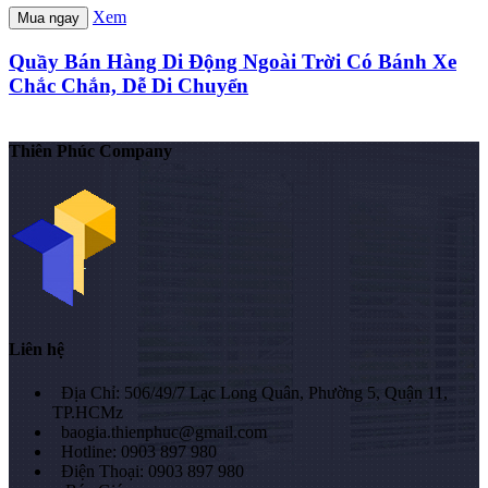
Xem
Mua ngay
Quầy Bán Hàng Di Động Ngoài Trời Có Bánh Xe
Chắc Chắn, Dễ Di Chuyển
Thiên Phúc Company
Liên hệ
Địa Chỉ: 506/49/7 Lạc Long Quân, Phường 5, Quận 11,
TP.HCMz
baogia.thienphuc@gmail.com
Hotline: 0903 897 980
Điện Thoại: 0903 897 980