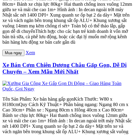
80cm+ Bánh xe chịu lực 80kg+ Hai thanh chống inox vuông 12mm
giữa xe và mái che cao 1m+ Hình ảnh : In decan ngoài trời máy
Nhật sắc nét 1400 DPI+ Xung quanh xe ốp bạt 2 da dày+ Mặt trên
xe và vách ngăn bên trong khung sắt ốp ALU+ Khung xương sắt
vuông 14mm mạ kẽm chống rỉ sét+ Toàn bộ có thể tháo lắp, gấp
gọn dễ di chuyểnThích hợp: cho các bạn trẻ kinh doanh ít vốn mở
bán trà sữa, cà phê lưu động, hoặc các đại lý muốn mở rộng kênh
bán hàng lưu động xe bán cafe gắn dù
Xem
Mua ngay
Xe Bán Cơm Chiên Dương Châu Gấp Gọn, Dễ Di
Chuyển – Xem Mẫu Mới Nhất
Tên Sản Phẩm: Xe bán hàng gấp gọnKích Thước: W80 x
H180cmQuy Cách Kỹ Thuật:+ Phần bảng ngang: Ngang 80 cm x
Cao 30cm+ Phần xe : Ngang 80cm x Hông 40cm x Cao 80cm+
Bánh xe chịu lực 80kg+ Hai thanh chống inox vuông 12mm giữa
xe và mái che cao 1m+ Hình ảnh : In decan ngoài trời máy Nhật sắc
nét 1400 DPI+ Xung quanh xe ốp bạt 2 da dày+ Mặt trên xe và
vách ngăn bên trong khung sắt ốp ALU+ Khung xương sắt vuông