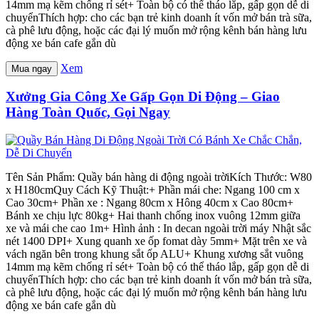
14mm mạ kẽm chống rỉ sét+ Toàn bộ có thể tháo lắp, gấp gọn dễ di
chuyểnThích hợp: cho các bạn trẻ kinh doanh ít vốn mở bán trà sữa,
cà phê lưu động, hoặc các đại lý muốn mở rộng kênh bán hàng lưu
động xe bán cafe gắn dù
Xem
Mua ngay
Xưởng Gia Công Xe Gấp Gọn Di Động – Giao
Hàng Toàn Quốc, Gọi Ngay
Tên Sản Phẩm: Quầy bán hàng di động ngoài trờiKích Thước: W80
x H180cmQuy Cách Kỹ Thuật:+ Phần mái che: Ngang 100 cm x
Cao 30cm+ Phần xe : Ngang 80cm x Hông 40cm x Cao 80cm+
Bánh xe chịu lực 80kg+ Hai thanh chống inox vuông 12mm giữa
xe và mái che cao 1m+ Hình ảnh : In decan ngoài trời máy Nhật sắc
nét 1400 DPI+ Xung quanh xe ốp fomat dày 5mm+ Mặt trên xe và
vách ngăn bên trong khung sắt ốp ALU+ Khung xương sắt vuông
14mm mạ kẽm chống rỉ sét+ Toàn bộ có thể tháo lắp, gấp gọn dễ di
chuyểnThích hợp: cho các bạn trẻ kinh doanh ít vốn mở bán trà sữa,
cà phê lưu động, hoặc các đại lý muốn mở rộng kênh bán hàng lưu
động xe bán cafe gắn dù