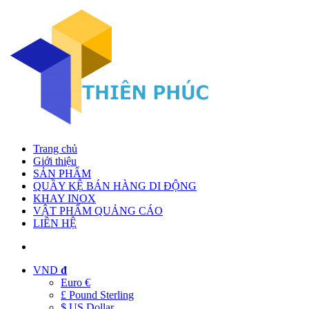
Trang chủ
Giới thiệu
SẢN PHẨM
QUẦY KỆ BÁN HÀNG DI ĐỘNG
KHAY INOX
VẬT PHẨM QUẢNG CÁO
LIÊN HỆ
VND
đ
Euro €
£ Pound Sterling
$ US Dollar