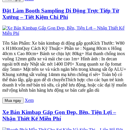
Đặt Làm Booth Sampling Di Động Trực Tiếp Từ
Xưởng – Tiết Kiệm Chi Phí
Tên Sản Phẩm: Xe bán kimbap di động gấp gọnKích Thước: W80
x H180cmQuy Cách Kỹ Thuật:+ Phần xe : Ngang 80cm x Hông
40cm x Cao 80cm+ Bánh xe chịu lực 80kg+ Hai thanh chống inox
vuông 12mm giữa xe và mái che cao 1m+ Hình ảnh : In decan
ngoài trời máy Nhật sắc nét 1400 DPI+ Xung quanh xe ốp fomat
dày 5mm+ Mặt trên xe và vách ngăn bên trong khung sắt ốp ALU+
Khung xương sắt vuông 14mm mạ kẽm chống rỉ sét+ Toàn bộ có
thể tháo lắp, gấp gọn dễ di chuyểnThích hợp: cho các bạn trẻ kinh
doanh ít vốn mở bán trà sữa, cà phê lưu động, hoặc các đại lý muốn
mở rộng kênh bán hàng lưu động xe bán cafe gắn dù
Xem
Mua ngay
Xe Bán Kimbap Gấp Gọn Đẹp, Bền, Tiện Lợi –
Nhận Thiết Kế Miễn Phí