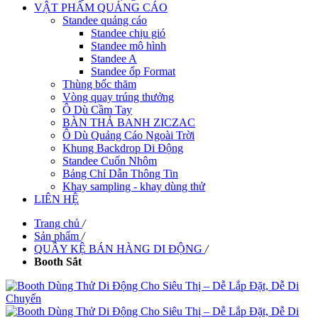
VẬT PHẨM QUẢNG CÁO
Standee quảng cáo
Standee chịu gió
Standee mô hình
Standee A
Standee ốp Format
Thùng bốc thăm
Vòng quay trúng thưởng
Ô Dù Cầm Tay
BÀN THẢ BANH ZICZAC
Ô Dù Quảng Cáo Ngoài Trời
Khung Backdrop Di Động
Standee Cuốn Nhôm
Bảng Chỉ Dẫn Thông Tin
Khay sampling - khay dùng thử
LIÊN HỆ
Trang chủ
/
Sản phẩm
/
QUẦY KỆ BÁN HÀNG DI ĐỘNG
/
Booth Sắt