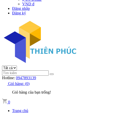
VND đ
Đăng nhập
Đăng ký
Hotline:
0947893139
Giỏ hàng:
(
0
)
Giỏ hàng của bạn trống!
0
Trang chủ