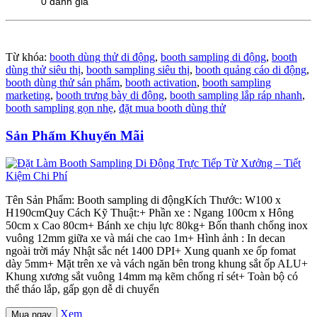
0 đánh giá
Từ khóa:
booth dùng thử di động
,
booth sampling di động
,
booth
dùng thử siêu thị
,
booth sampling siêu thị
,
booth quảng cáo di động
,
booth dùng thử sản phẩm
,
booth activation
,
booth sampling
marketing
,
booth trưng bày di động
,
booth sampling lắp ráp nhanh
,
booth sampling gọn nhẹ
,
đặt mua booth dùng thử
Sản Phẩm Khuyến Mãi
Tên Sản Phẩm: Booth sampling di độngKích Thước: W100 x
H190cmQuy Cách Kỹ Thuật:+ Phần xe : Ngang 100cm x Hông
50cm x Cao 80cm+ Bánh xe chịu lực 80kg+ Bốn thanh chống inox
vuông 12mm giữa xe và mái che cao 1m+ Hình ảnh : In decan
ngoài trời máy Nhật sắc nét 1400 DPI+ Xung quanh xe ốp fomat
dày 5mm+ Mặt trên xe và vách ngăn bên trong khung sắt ốp ALU+
Khung xương sắt vuông 14mm mạ kẽm chống rỉ sét+ Toàn bộ có
thể tháo lắp, gấp gọn dễ di chuyển
Xem
Mua ngay