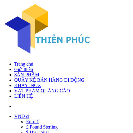
Trang chủ
Giới thiệu
SẢN PHẨM
QUẦY KỆ BÁN HÀNG DI ĐỘNG
KHAY INOX
VẬT PHẨM QUẢNG CÁO
LIÊN HỆ
VND
đ
Euro €
£ Pound Sterling
$ US Dollar