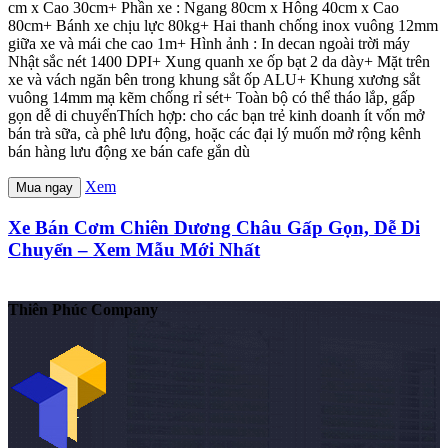
cm x Cao 30cm+ Phần xe : Ngang 80cm x Hông 40cm x Cao
80cm+ Bánh xe chịu lực 80kg+ Hai thanh chống inox vuông 12mm
giữa xe và mái che cao 1m+ Hình ảnh : In decan ngoài trời máy
Nhật sắc nét 1400 DPI+ Xung quanh xe ốp bạt 2 da dày+ Mặt trên
xe và vách ngăn bên trong khung sắt ốp ALU+ Khung xương sắt
vuông 14mm mạ kẽm chống rỉ sét+ Toàn bộ có thể tháo lắp, gấp
gọn dễ di chuyểnThích hợp: cho các bạn trẻ kinh doanh ít vốn mở
bán trà sữa, cà phê lưu động, hoặc các đại lý muốn mở rộng kênh
bán hàng lưu động xe bán cafe gắn dù
Xem
Mua ngay
Xe Bán Cơm Chiên Dương Châu Gấp Gọn, Dễ Di
Chuyển – Xem Mẫu Mới Nhất
Thiên Phúc Company