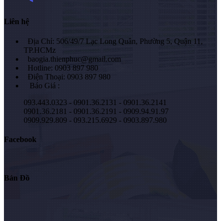
Liên hệ
Địa Chỉ: 506/49/7 Lạc Long Quân, Phường 5, Quận 11,
TP.HCMz
baogia.thienphuc@gmail.com
Hotline: 0903 897 980
Điện Thoại: 0903 897 980
Báo Giá :
093.443.0323 - 0901.36.2131 - 0901.36.2141
0901.36.2181 - 0901.36.2191 - 0909.94.91.97
0909.929.809 - 093.215.6929 - 0903.897.980
Facebook
Bản Đồ