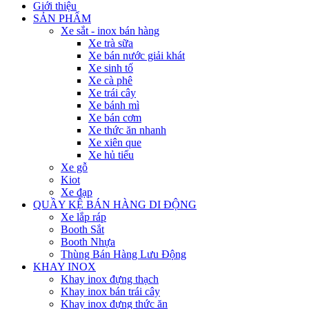
Giới thiệu
SẢN PHẨM
Xe sắt - inox bán hàng
Xe trà sữa
Xe bán nước giải khát
Xe sinh tố
Xe cà phê
Xe trái cây
Xe bánh mì
Xe bán cơm
Xe thức ăn nhanh
Xe xiên que
Xe hủ tiếu
Xe gỗ
Kiot
Xe đạp
QUẦY KỆ BÁN HÀNG DI ĐỘNG
Xe lắp ráp
Booth Sắt
Booth Nhựa
Thùng Bán Hàng Lưu Động
KHAY INOX
Khay inox đựng thạch
Khay inox bán trái cây
Khay inox đựng thức ăn