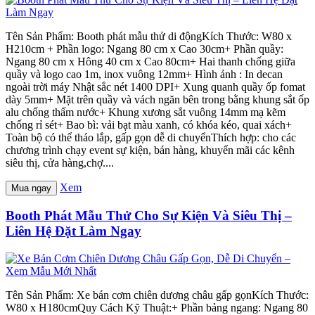
Tên Sản Phẩm: Booth phát mẫu thử di độngKích Thước: W80 x
H210cm + Phần logo: Ngang 80 cm x Cao 30cm+ Phần quầy:
Ngang 80 cm x Hông 40 cm x Cao 80cm+ Hai thanh chống giữa
quầy và logo cao 1m, inox vuông 12mm+ Hình ảnh : In decan
ngoài trời máy Nhật sắc nét 1400 DPI+ Xung quanh quầy ốp fomat
dày 5mm+ Mặt trên quầy và vách ngăn bên trong bằng khung sắt ốp
alu chống thấm nước+ Khung xương sắt vuông 14mm mạ kẽm
chống rỉ sét+ Bao bì: vải bạt màu xanh, có khóa kéo, quai xách+
Toàn bộ có thể tháo lắp, gấp gọn dễ di chuyểnThích hợp: cho các
chương trình chạy event sự kiện, bán hàng, khuyến mãi các kênh
siêu thị, cửa hàng,chợ....
Xem
Mua ngay
Booth Phát Mẫu Thử Cho Sự Kiện Và Siêu Thị –
Liên Hệ Đặt Làm Ngay
Tên Sản Phẩm: Xe bán cơm chiên dương châu gấp gọnKích Thước:
W80 x H180cmQuy Cách Kỹ Thuật:+ Phần bảng ngang: Ngang 80