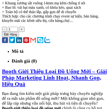
+ Khung xương sắt vuông 14mm mạ kẽm chống rỉ sét
+ Bao bì: vải bạt màu xanh, có khóa kéo, quai xách
+ Toàn bộ có thể tháo lắp, gấp gọn dễ di chuyển
Thích hợp: cho các chương trình chạy event sự kiện, bán hàng,
khuyến mãi các kênh siêu thị, cửa hàng,chợ....
-
+
Đặt Hàng
Mô tả
Đánh giá (0)
Booth Giới Thiệu Loại Đồ Uống Mới – Giải
Pháp Marketing Linh Hoạt, Nhanh Gọn,
Hiệu Quả
Bạn đang tìm kiếm một giải pháp trưng bày chuyên nghiệp
để ra mắt sản phẩm đồ uống mới? Một không gian nhỏ gọn,
dễ lắp ráp nhưng vẫn nổi bật, thu hút và tiện di chuyển?
Booth giới thiệu loại đồ uống mới
chính là công cụ hỗ trợ