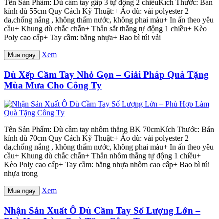
Tên Sản Phẩm: Dù cầm tay gấp 3 tự động 2 chiềuKích Thước: Bán
kính dù 55cm Quy Cách Kỹ Thuật:+ Áo dù: vải polyester 2
da,chống nắng , không thấm nước, không phai màu+ In ấn theo yêu
cầu+ Khung dù chắc chắn+ Thân sắt thẳng tự động 1 chiều+ Kèo
Poly cao cấp+ Tay cầm: bằng nhựa+ Bao bì túi vải
Xem
Mua ngay
Dù Xếp Cầm Tay Nhỏ Gọn – Giải Pháp Quà Tặng
Mùa Mưa Cho Công Ty
Tên Sản Phẩm: Dù cầm tay nhôm thẳng BK 70cmKích Thước: Bán
kính dù 70cm Quy Cách Kỹ Thuật:+ Áo dù: vải polyester 2
da,chống nắng , không thấm nước, không phai màu+ In ấn theo yêu
cầu+ Khung dù chắc chắn+ Thân nhôm thẳng tự động 1 chiều+
Kèo Poly cao cấp+ Tay cầm: bằng nhựa nhôm cao cấp+ Bao bì túi
nhựa trong
Xem
Mua ngay
Nhận Sản Xuất Ô Dù Cầm Tay Số Lượng Lớn –