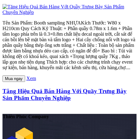
Tên Sản Phẩm: Booth sampling NHỰAKích Thước: W80 x
H210cm Quy Cách Kỹ Thuật: + Phần quầy 0.78m x 1.6m + Phần
tấm logo phía trên là 0.3×0.8m chất liệu decal ngoài trời, cắt sát để
cán bồi lên bề mặt bàn và tấm logo + Hai cây chống nối với logo và
phần quầy bằng thép ống sơn trắng + Chất liệu : Toàn bộ sản phẩm
được làm bằng nhựa dẻo cao cấp, có ngăn để đồ+ Bao bì : Túi vải
không dệt có khoá kéo, quai xách +Trọng lượng quầy 7Kg , tháo
lắp gọn nhẹ tiện dụng Thích hợp: cho các chương trình chạy event
sự kiện, bán hàng, khuyến mãi các kênh siêu thị, cửa hàng,chợ....
Xem
Mua ngay
Tăng Hiệu Quả Bán Hàng Với Quầy Trưng Bày
Sản Phẩm Chuyên Nghiệp
Thiên Phúc Company