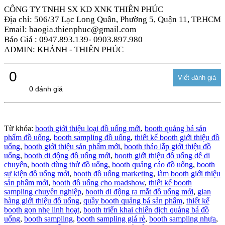
CÔNG TY TNHH SX KD XNK THIÊN PHÚC
Địa chỉ: 506/37 Lạc Long Quân, Phường 5, Quận 11, TP.HCM
Email: baogia.thienphuc@gmail.com
Báo Giá : 0947.893.139- 0903.897.980
ADMIN: KHÁNH - THIÊN PHÚC
0
0 đánh giá
Từ khóa:
booth giới thiệu loại đồ uống mới
,
booth quảng bá sản
phẩm đồ uống
,
booth sampling đồ uống
,
thiết kế booth giới thiệu đồ
uống
,
booth giới thiệu sản phẩm mới
,
booth tháo lắp giới thiệu đồ
uống
,
booth di động đồ uống mới
,
booth giới thiệu đồ uống dễ di
chuyển
,
booth dùng thử đồ uống
,
booth quảng cáo đồ uống
,
booth
sự kiện đồ uống mới
,
booth đồ uống marketing
,
làm booth giới thiệu
sản phẩm mới
,
booth đồ uống cho roadshow
,
thiết kế booth
sampling chuyên nghiệp
,
booth di động ra mắt đồ uống mới
,
gian
hàng giới thiệu đồ uống
,
quầy booth quảng bá sản phẩm
,
thiết kế
booth gọn nhẹ linh hoạt
,
booth triển khai chiến dịch quảng bá đồ
uống
,
booth sampling
,
booth sampling giá rẻ
,
booth sampling nhựa
,