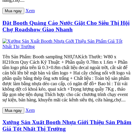
hàng,chợ....
Xem
Mua ngay
Đặt Booth Quảng Cáo Nước Giặt Cho Siêu Thị Hội
Chợ Roadshow Giao Nhanh
Tên Sản Phẩm: Booth sampling NHỰAKích Thước: W80 x
H210cm Quy Cách Kỹ Thuật: + Phần quầy 0.78m x 1.6m + Phần
tấm logo phía trên là 0.3×0.8m chất liệu decal ngoài trời, cắt sát để
cán bồi lên bề mặt bàn và tấm logo + Hai cây chống nối với logo và
phần quầy bằng thép ống sơn trắng + Chất liệu : Toàn bộ sản phẩm
được làm bằng nhựa dẻo cao cấp, có ngăn để đồ+ Bao bì : Túi vải
không dệt có khoá kéo, quai xách +Trọng lượng quầy 7Kg , tháo
lắp gọn nhẹ tiện dụng Thích hợp: cho các chương trình chạy event
sự kiện, bán hàng, khuyến mãi các kênh siêu thị, cửa hàng,chợ....
Xem
Mua ngay
Xưởng Sản Xuất Booth Nhựa Giới Thiệu Sản Phẩm
Giá Tốt Nhất Thị Trường