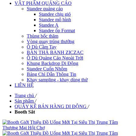
VẬT PHẨM QUẢNG CÁO
Standee quảng cáo
Standee chịu gió
Standee mô hình
Standee A
Standee ốp Format
Thùng bốc thăm
Vòng quay trúng thưởng
Ô Dù Cầm Tay
BÀN THẢ BANH ZICZAC
Ô Dù Quảng Cáo Ngoài Trời
Khung Backdrop Di Động
Standee Cuốn Nhôm
Bảng Chỉ Dẫn Thông Tin
Khay sampling - khay dùng thử
LIÊN HỆ
Trang chủ
/
Sản phẩm
/
QUẦY KỆ BÁN HÀNG DI ĐỘNG
/
Booth Sắt