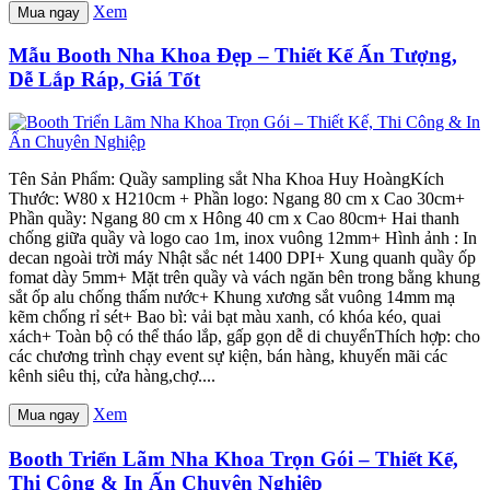
Xem
Mua ngay
Mẫu Booth Nha Khoa Đẹp – Thiết Kế Ấn Tượng,
Dễ Lắp Ráp, Giá Tốt
Tên Sản Phẩm: Quầy sampling sắt Nha Khoa Huy HoàngKích
Thước: W80 x H210cm + Phần logo: Ngang 80 cm x Cao 30cm+
Phần quầy: Ngang 80 cm x Hông 40 cm x Cao 80cm+ Hai thanh
chống giữa quầy và logo cao 1m, inox vuông 12mm+ Hình ảnh : In
decan ngoài trời máy Nhật sắc nét 1400 DPI+ Xung quanh quầy ốp
fomat dày 5mm+ Mặt trên quầy và vách ngăn bên trong bằng khung
sắt ốp alu chống thấm nước+ Khung xương sắt vuông 14mm mạ
kẽm chống rỉ sét+ Bao bì: vải bạt màu xanh, có khóa kéo, quai
xách+ Toàn bộ có thể tháo lắp, gấp gọn dễ di chuyểnThích hợp: cho
các chương trình chạy event sự kiện, bán hàng, khuyến mãi các
kênh siêu thị, cửa hàng,chợ....
Xem
Mua ngay
Booth Triển Lãm Nha Khoa Trọn Gói – Thiết Kế,
Thi Công & In Ấn Chuyên Nghiệp