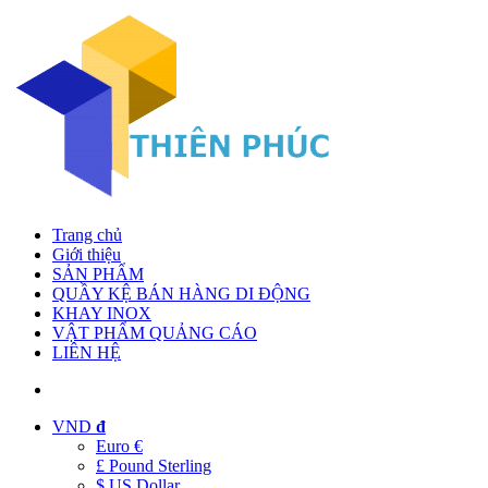
Trang chủ
Giới thiệu
SẢN PHẨM
QUẦY KỆ BÁN HÀNG DI ĐỘNG
KHAY INOX
VẬT PHẨM QUẢNG CÁO
LIÊN HỆ
VND
đ
Euro €
£ Pound Sterling
$ US Dollar