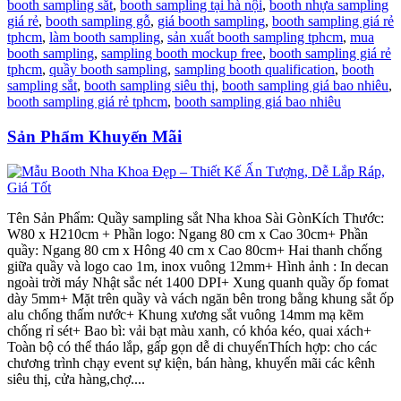
booth sampling sắt
,
booth sampling tại hà nội
,
booth nhựa sampling
giá rẻ
,
booth sampling gỗ
,
giá booth sampling
,
booth sampling giá rẻ
tphcm
,
làm booth sampling
,
sản xuất booth sampling tphcm
,
mua
booth sampling
,
sampling booth mockup free
,
booth sampling giá rẻ
tphcm
,
quầy booth sampling
,
sampling booth qualification
,
booth
sampling sắt
,
booth sampling siêu thị
,
booth sampling giá bao nhiêu
,
booth sampling giá rẻ tphcm
,
booth sampling giá bao nhiêu
Sản Phẩm Khuyến Mãi
Tên Sản Phẩm: Quầy sampling sắt Nha khoa Sài GònKích Thước:
W80 x H210cm + Phần logo: Ngang 80 cm x Cao 30cm+ Phần
quầy: Ngang 80 cm x Hông 40 cm x Cao 80cm+ Hai thanh chống
giữa quầy và logo cao 1m, inox vuông 12mm+ Hình ảnh : In decan
ngoài trời máy Nhật sắc nét 1400 DPI+ Xung quanh quầy ốp fomat
dày 5mm+ Mặt trên quầy và vách ngăn bên trong bằng khung sắt ốp
alu chống thấm nước+ Khung xương sắt vuông 14mm mạ kẽm
chống rỉ sét+ Bao bì: vải bạt màu xanh, có khóa kéo, quai xách+
Toàn bộ có thể tháo lắp, gấp gọn dễ di chuyểnThích hợp: cho các
chương trình chạy event sự kiện, bán hàng, khuyến mãi các kênh
siêu thị, cửa hàng,chợ....