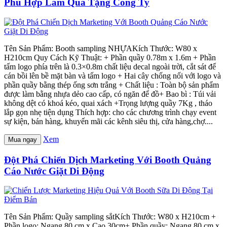
Phù Hợp Làm Quà Tặng Công Ty
Tên Sản Phẩm: Booth sampling NHỰAKích Thước: W80 x
H210cm Quy Cách Kỹ Thuật: + Phần quầy 0.78m x 1.6m + Phần
tấm logo phía trên là 0.3×0.8m chất liệu decal ngoài trời, cắt sát để
cán bồi lên bề mặt bàn và tấm logo + Hai cây chống nối với logo và
phần quầy bằng thép ống sơn trắng + Chất liệu : Toàn bộ sản phẩm
được làm bằng nhựa dẻo cao cấp, có ngăn để đồ+ Bao bì : Túi vải
không dệt có khoá kéo, quai xách +Trọng lượng quầy 7Kg , tháo
lắp gọn nhẹ tiện dụng Thích hợp: cho các chương trình chạy event
sự kiện, bán hàng, khuyến mãi các kênh siêu thị, cửa hàng,chợ....
Xem
Mua ngay
Đột Phá Chiến Dịch Marketing Với Booth Quảng
Cáo Nước Giặt Di Động
Tên Sản Phẩm: Quầy sampling sắtKích Thước: W80 x H210cm +
Phần logo: Ngang 80 cm x Cao 30cm+ Phần quầy: Ngang 80 cm x