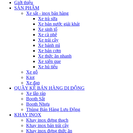
Giới thiệu
SẢN PHẨM
Xe sắt - inox bán hàng
Xe trà sữa
Xe bán nước giải khát
Xe sinh tố
Xe cà phê
Xe trái cây
Xe bánh mì
Xe bán cơm
Xe thức ăn nhanh
Xe xiên que
Xe hủ tiếu
Xe gỗ
Kiot
Xe đạp
QUẦY KỆ BÁN HÀNG DI ĐỘNG
Xe lắp ráp
Booth Sắt
Booth Nhựa
Thùng Bán Hàng Lưu Động
KHAY INOX
Khay inox đựng thạch
Khay inox bán trái cây
Khay inox đựng thức ăn