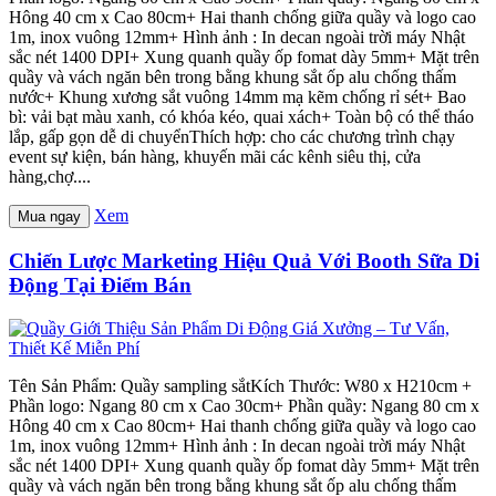
Hông 40 cm x Cao 80cm+ Hai thanh chống giữa quầy và logo cao
1m, inox vuông 12mm+ Hình ảnh : In decan ngoài trời máy Nhật
sắc nét 1400 DPI+ Xung quanh quầy ốp fomat dày 5mm+ Mặt trên
quầy và vách ngăn bên trong bằng khung sắt ốp alu chống thấm
nước+ Khung xương sắt vuông 14mm mạ kẽm chống rỉ sét+ Bao
bì: vải bạt màu xanh, có khóa kéo, quai xách+ Toàn bộ có thể tháo
lắp, gấp gọn dễ di chuyểnThích hợp: cho các chương trình chạy
event sự kiện, bán hàng, khuyến mãi các kênh siêu thị, cửa
hàng,chợ....
Xem
Mua ngay
Chiến Lược Marketing Hiệu Quả Với Booth Sữa Di
Động Tại Điểm Bán
Tên Sản Phẩm: Quầy sampling sắtKích Thước: W80 x H210cm +
Phần logo: Ngang 80 cm x Cao 30cm+ Phần quầy: Ngang 80 cm x
Hông 40 cm x Cao 80cm+ Hai thanh chống giữa quầy và logo cao
1m, inox vuông 12mm+ Hình ảnh : In decan ngoài trời máy Nhật
sắc nét 1400 DPI+ Xung quanh quầy ốp fomat dày 5mm+ Mặt trên
quầy và vách ngăn bên trong bằng khung sắt ốp alu chống thấm