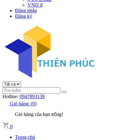
VND đ
Đăng nhập
Đăng ký
Hotline:
0947893139
Giỏ hàng:
(
0
)
Giỏ hàng của bạn trống!
0
Trang chủ