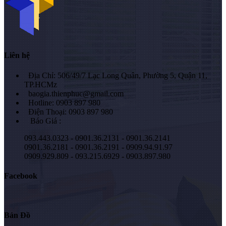
Liên hệ
Địa Chỉ: 506/49/7 Lạc Long Quân, Phường 5, Quận 11,
TP.HCMz
baogia.thienphuc@gmail.com
Hotline: 0903 897 980
Điện Thoại: 0903 897 980
Báo Giá :
093.443.0323 - 0901.36.2131 - 0901.36.2141
0901.36.2181 - 0901.36.2191 - 0909.94.91.97
0909.929.809 - 093.215.6929 - 0903.897.980
Facebook
Bản Đồ