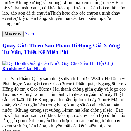
nước+ Khung xương sắt vuông 14mm mạ kẽm chống rỉ sét+ Bao
bì: vải bạt màu xanh, có khóa kéo, quai xách+ Toàn bộ có thể tháo
lắp, gấp gọn dễ di chuyểnThích hợp: cho các chương trình chạy
event sự kiện, bán hàng, khuyến mãi các kênh siêu thị, cửa
hàng,chợ....
Xem
Mua ngay
Quầy Giới Thiệu Sản Phẩm Di Động Giá Xưởng –
Tư Vấn, Thiết Kế Miễn Phí
Tên Sản Phẩm: Quầy sampling sắtKích Thước: W80 x H210cm +
Phần logo: Ngang 80 cm x Cao 30cm+ Phần quầy: Ngang 80 cm x
Hông 40 cm x Cao 80cm+ Hai thanh chống giữa quầy và logo cao
1m, inox vuông 12mm+ Hình ảnh : In decan ngoài trời máy Nhật
sắc nét 1400 DPI+ Xung quanh quầy ốp fomat dày 5mm+ Mặt trên
quầy và vách ngăn bên trong bằng khung sắt ốp alu chống thấm
nước+ Khung xương sắt vuông 14mm mạ kẽm chống rỉ sét+ Bao
bì: vải bạt màu xanh, có khóa kéo, quai xách+ Toàn bộ có thể tháo
lắp, gấp gọn dễ di chuyểnThích hợp: cho các chương trình chạy
event sự kiện, bán hàng, khuyến mãi các kênh siêu thị, cửa