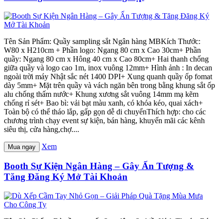
Tên Sản Phẩm: Quầy sampling sắt Ngân hàng MBKích Thước:
W80 x H210cm + Phần logo: Ngang 80 cm x Cao 30cm+ Phần
quầy: Ngang 80 cm x Hông 40 cm x Cao 80cm+ Hai thanh chống
giữa quầy và logo cao 1m, inox vuông 12mm+ Hình ảnh : In decan
ngoài trời máy Nhật sắc nét 1400 DPI+ Xung quanh quầy ốp fomat
dày 5mm+ Mặt trên quầy và vách ngăn bên trong bằng khung sắt ốp
alu chống thấm nước+ Khung xương sắt vuông 14mm mạ kẽm
chống rỉ sét+ Bao bì: vải bạt màu xanh, có khóa kéo, quai xách+
Toàn bộ có thể tháo lắp, gấp gọn dễ di chuyểnThích hợp: cho các
chương trình chạy event sự kiện, bán hàng, khuyến mãi các kênh
siêu thị, cửa hàng,chợ....
Xem
Mua ngay
Booth Sự Kiện Ngân Hàng – Gây Ấn Tượng &
Tăng Đăng Ký Mở Tài Khoản