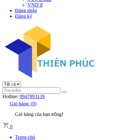
VND đ
Đăng nhập
Đăng ký
Hotline:
0947893139
Giỏ hàng:
(
0
)
Giỏ hàng của bạn trống!
0
Trang chủ