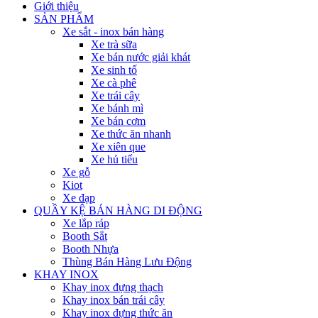
Giới thiệu
SẢN PHẨM
Xe sắt - inox bán hàng
Xe trà sữa
Xe bán nước giải khát
Xe sinh tố
Xe cà phê
Xe trái cây
Xe bánh mì
Xe bán cơm
Xe thức ăn nhanh
Xe xiên que
Xe hủ tiếu
Xe gỗ
Kiot
Xe đạp
QUẦY KỆ BÁN HÀNG DI ĐỘNG
Xe lắp ráp
Booth Sắt
Booth Nhựa
Thùng Bán Hàng Lưu Động
KHAY INOX
Khay inox đựng thạch
Khay inox bán trái cây
Khay inox đựng thức ăn