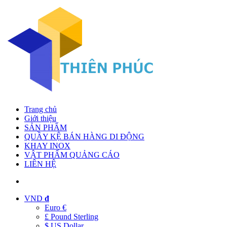
Trang chủ
Giới thiệu
SẢN PHẨM
QUẦY KỆ BÁN HÀNG DI ĐỘNG
KHAY INOX
VẬT PHẨM QUẢNG CÁO
LIÊN HỆ
VND
đ
Euro €
£ Pound Sterling
$ US Dollar