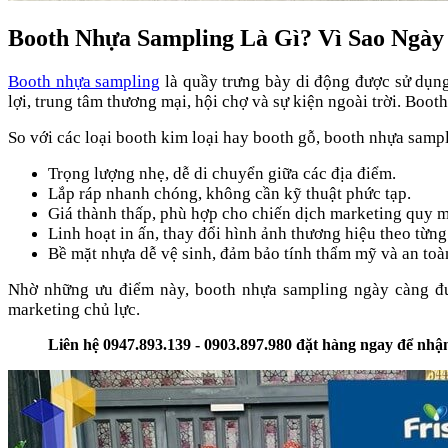
Booth Nhựa Sampling Là Gì? Vì Sao Ngà
Booth nhựa sampling
là quầy trưng bày di động được sử dụng 
lợi, trung tâm thương mại, hội chợ và sự kiện ngoài trời. Boot
So với các loại booth kim loại hay booth gỗ, booth nhựa sampli
Trọng lượng nhẹ, dễ di chuyển giữa các địa điểm.
Lắp ráp nhanh chóng, không cần kỹ thuật phức tạp.
Giá thành thấp, phù hợp cho chiến dịch marketing quy m
Linh hoạt in ấn, thay đổi hình ảnh thương hiệu theo từng
Bề mặt nhựa dễ vệ sinh, đảm bảo tính thẩm mỹ và an toà
Nhờ những ưu điểm này, booth nhựa sampling ngày càng đư
marketing chủ lực.
Liên hệ 0947.893.139 - 0903.897.980 đặt hàng ngay để nh