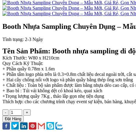
Booth Nhựa Sampling Chuyên Dụng – Mẫu
Tình trạng:
2-3 Ngày
Tên Sản Phẩm: Booth nhựa sampling di đ
Kích Thước: W80 x H210cm
Quy Cách Kỹ Thuật:
+ Phần quầy 0.78m x 1.6m
+ Phần tấm logo phía trên là 0.3×0.8m chất liệu decal ngoài trời, cắt 
+ Hai cây chống nối với logo và phần quầy bằng thép ống sơn trắng
+ Chất liệu : Toàn bộ sản phẩm được làm bằng nhựa dẻo cao cấp, có
+ Bao bì : Túi vải không dệt có khoá kéo, quai xách
+Trọng lượng quầy 7Kg , tháo lắp gọn nhẹ tiện dụng
Thích hợp: cho các chương trình chạy event sự kiện, bán hàng, khuyến
-
+
Đặt Hàng