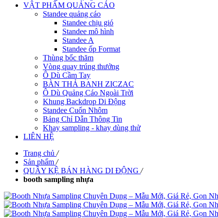
VẬT PHẨM QUẢNG CÁO
Standee quảng cáo
Standee chịu gió
Standee mô hình
Standee A
Standee ốp Format
Thùng bốc thăm
Vòng quay trúng thưởng
Ô Dù Cầm Tay
BÀN THẢ BANH ZICZAC
Ô Dù Quảng Cáo Ngoài Trời
Khung Backdrop Di Động
Standee Cuốn Nhôm
Bảng Chỉ Dẫn Thông Tin
Khay sampling - khay dùng thử
LIÊN HỆ
Trang chủ
/
Sản phẩm
/
QUẦY KỆ BÁN HÀNG DI ĐỘNG
/
booth sampling nhựa