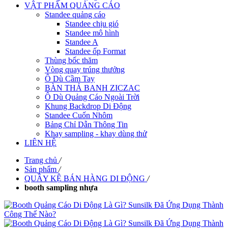
VẬT PHẨM QUẢNG CÁO
Standee quảng cáo
Standee chịu gió
Standee mô hình
Standee A
Standee ốp Format
Thùng bốc thăm
Vòng quay trúng thưởng
Ô Dù Cầm Tay
BÀN THẢ BANH ZICZAC
Ô Dù Quảng Cáo Ngoài Trời
Khung Backdrop Di Động
Standee Cuốn Nhôm
Bảng Chỉ Dẫn Thông Tin
Khay sampling - khay dùng thử
LIÊN HỆ
Trang chủ
/
Sản phẩm
/
QUẦY KỆ BÁN HÀNG DI ĐỘNG
/
booth sampling nhựa