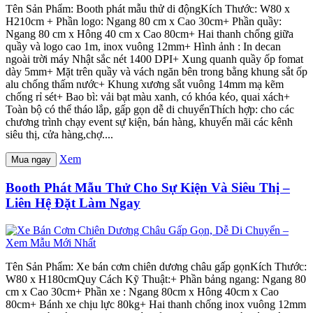
Tên Sản Phẩm: Booth phát mẫu thử di độngKích Thước: W80 x
H210cm + Phần logo: Ngang 80 cm x Cao 30cm+ Phần quầy:
Ngang 80 cm x Hông 40 cm x Cao 80cm+ Hai thanh chống giữa
quầy và logo cao 1m, inox vuông 12mm+ Hình ảnh : In decan
ngoài trời máy Nhật sắc nét 1400 DPI+ Xung quanh quầy ốp fomat
dày 5mm+ Mặt trên quầy và vách ngăn bên trong bằng khung sắt ốp
alu chống thấm nước+ Khung xương sắt vuông 14mm mạ kẽm
chống rỉ sét+ Bao bì: vải bạt màu xanh, có khóa kéo, quai xách+
Toàn bộ có thể tháo lắp, gấp gọn dễ di chuyểnThích hợp: cho các
chương trình chạy event sự kiện, bán hàng, khuyến mãi các kênh
siêu thị, cửa hàng,chợ....
Xem
Mua ngay
Booth Phát Mẫu Thử Cho Sự Kiện Và Siêu Thị –
Liên Hệ Đặt Làm Ngay
Tên Sản Phẩm: Xe bán cơm chiên dương châu gấp gọnKích Thước:
W80 x H180cmQuy Cách Kỹ Thuật:+ Phần bảng ngang: Ngang 80
cm x Cao 30cm+ Phần xe : Ngang 80cm x Hông 40cm x Cao
80cm+ Bánh xe chịu lực 80kg+ Hai thanh chống inox vuông 12mm