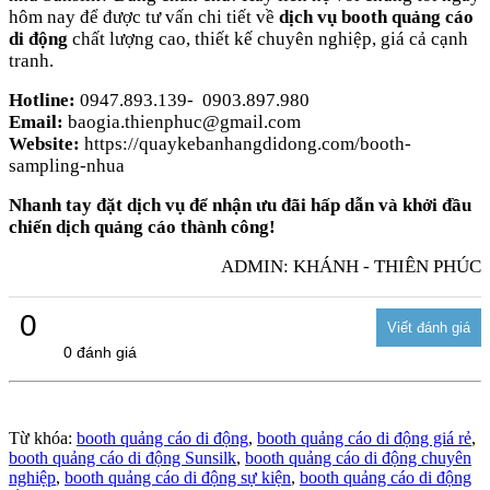
hôm nay để được tư vấn chi tiết về
dịch vụ booth quảng cáo
di động
chất lượng cao, thiết kế chuyên nghiệp, giá cả cạnh
tranh.
Hotline:
0947.893.139- 0903.897.980
Email:
baogia.thienphuc@gmail.com
Website:
https://quaykebanhangdidong.com/booth-
sampling-nhua
Nhanh tay đặt dịch vụ để nhận ưu đãi hấp dẫn và khởi đầu
chiến dịch quảng cáo thành công!
ADMIN: KHÁNH - THIÊN PHÚC
0
0 đánh giá
Từ khóa:
booth quảng cáo di động
,
booth quảng cáo di động giá rẻ
,
booth quảng cáo di động Sunsilk
,
booth quảng cáo di động chuyên
nghiệp
,
booth quảng cáo di động sự kiện
,
booth quảng cáo di động