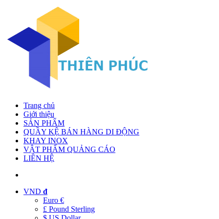
Trang chủ
Giới thiệu
SẢN PHẨM
QUẦY KỆ BÁN HÀNG DI ĐỘNG
KHAY INOX
VẬT PHẨM QUẢNG CÁO
LIÊN HỆ
VND
đ
Euro €
£ Pound Sterling
$ US Dollar