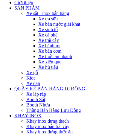
Giới thiệu
SẢN PHẨM
Xe sắt - inox bán hàng
Xe trà sữa
Xe bán nước giải khát
Xe sinh tố
Xe cà phê
Xe trái cây
Xe bánh mì
Xe bán cơm
Xe thức ăn nhanh
Xe xiên que
Xe hủ tiếu
Xe gỗ
Kiot
Xe đạp
QUẦY KỆ BÁN HÀNG DI ĐỘNG
Xe lắp ráp
Booth Sắt
Booth Nhựa
Thùng Bán Hàng Lưu Động
KHAY INOX
Khay inox đựng thạch
Khay inox bán trái cây
Khay inox đựng thức ăn