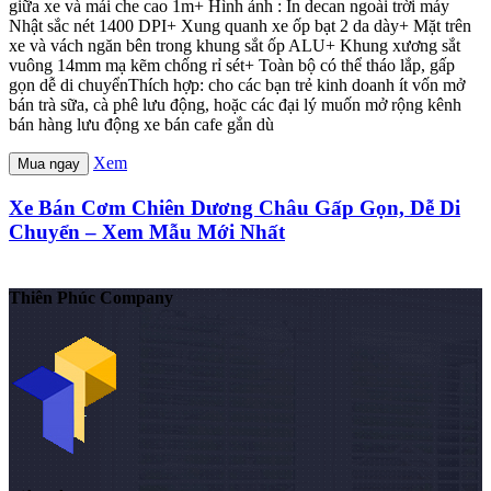
giữa xe và mái che cao 1m+ Hình ảnh : In decan ngoài trời máy
Nhật sắc nét 1400 DPI+ Xung quanh xe ốp bạt 2 da dày+ Mặt trên
xe và vách ngăn bên trong khung sắt ốp ALU+ Khung xương sắt
vuông 14mm mạ kẽm chống rỉ sét+ Toàn bộ có thể tháo lắp, gấp
gọn dễ di chuyểnThích hợp: cho các bạn trẻ kinh doanh ít vốn mở
bán trà sữa, cà phê lưu động, hoặc các đại lý muốn mở rộng kênh
bán hàng lưu động xe bán cafe gắn dù
Xem
Mua ngay
Xe Bán Cơm Chiên Dương Châu Gấp Gọn, Dễ Di
Chuyển – Xem Mẫu Mới Nhất
Thiên Phúc Company