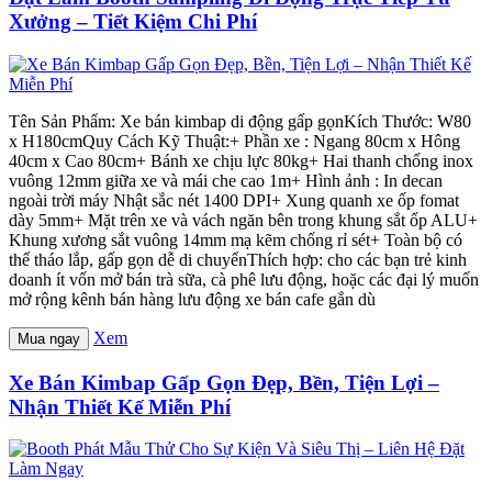
Xưởng – Tiết Kiệm Chi Phí
Tên Sản Phẩm: Xe bán kimbap di động gấp gọnKích Thước: W80
x H180cmQuy Cách Kỹ Thuật:+ Phần xe : Ngang 80cm x Hông
40cm x Cao 80cm+ Bánh xe chịu lực 80kg+ Hai thanh chống inox
vuông 12mm giữa xe và mái che cao 1m+ Hình ảnh : In decan
ngoài trời máy Nhật sắc nét 1400 DPI+ Xung quanh xe ốp fomat
dày 5mm+ Mặt trên xe và vách ngăn bên trong khung sắt ốp ALU+
Khung xương sắt vuông 14mm mạ kẽm chống rỉ sét+ Toàn bộ có
thể tháo lắp, gấp gọn dễ di chuyểnThích hợp: cho các bạn trẻ kinh
doanh ít vốn mở bán trà sữa, cà phê lưu động, hoặc các đại lý muốn
mở rộng kênh bán hàng lưu động xe bán cafe gắn dù
Xem
Mua ngay
Xe Bán Kimbap Gấp Gọn Đẹp, Bền, Tiện Lợi –
Nhận Thiết Kế Miễn Phí