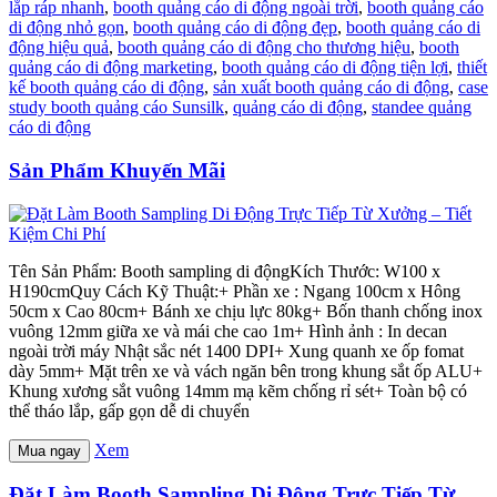
lắp ráp nhanh
,
booth quảng cáo di động ngoài trời
,
booth quảng cáo
di động nhỏ gọn
,
booth quảng cáo di động đẹp
,
booth quảng cáo di
động hiệu quả
,
booth quảng cáo di động cho thương hiệu
,
booth
quảng cáo di động marketing
,
booth quảng cáo di động tiện lợi
,
thiết
kế booth quảng cáo di động
,
sản xuất booth quảng cáo di động
,
case
study booth quảng cáo Sunsilk
,
quảng cáo di động
,
standee quảng
cáo di động
Sản Phẩm Khuyến Mãi
Tên Sản Phẩm: Booth sampling di độngKích Thước: W100 x
H190cmQuy Cách Kỹ Thuật:+ Phần xe : Ngang 100cm x Hông
50cm x Cao 80cm+ Bánh xe chịu lực 80kg+ Bốn thanh chống inox
vuông 12mm giữa xe và mái che cao 1m+ Hình ảnh : In decan
ngoài trời máy Nhật sắc nét 1400 DPI+ Xung quanh xe ốp fomat
dày 5mm+ Mặt trên xe và vách ngăn bên trong khung sắt ốp ALU+
Khung xương sắt vuông 14mm mạ kẽm chống rỉ sét+ Toàn bộ có
thể tháo lắp, gấp gọn dễ di chuyển
Xem
Mua ngay
Đặt Làm Booth Sampling Di Động Trực Tiếp Từ