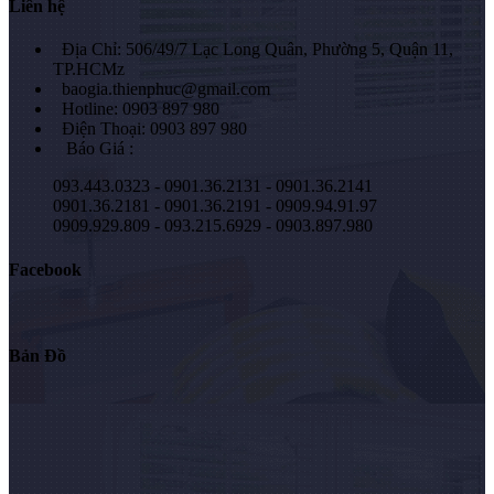
Liên hệ
Địa Chỉ: 506/49/7 Lạc Long Quân, Phường 5, Quận 11,
TP.HCMz
baogia.thienphuc@gmail.com
Hotline: 0903 897 980
Điện Thoại: 0903 897 980
Báo Giá :
093.443.0323 - 0901.36.2131 - 0901.36.2141
0901.36.2181 - 0901.36.2191 - 0909.94.91.97
0909.929.809 - 093.215.6929 - 0903.897.980
Facebook
Bản Đồ