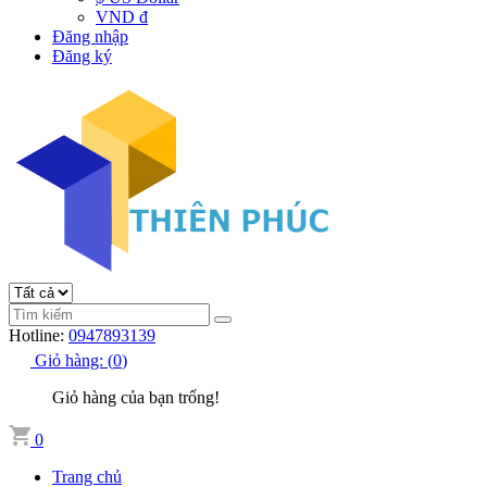
VND đ
Đăng nhập
Đăng ký
Hotline:
0947893139
Giỏ hàng:
(
0
)
Giỏ hàng của bạn trống!
0
Trang chủ