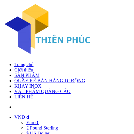
Trang chủ
Giới thiệu
SẢN PHẨM
QUẦY KỆ BÁN HÀNG DI ĐỘNG
KHAY INOX
VẬT PHẨM QUẢNG CÁO
LIÊN HỆ
VND
đ
Euro €
£ Pound Sterling
$ US Dollar