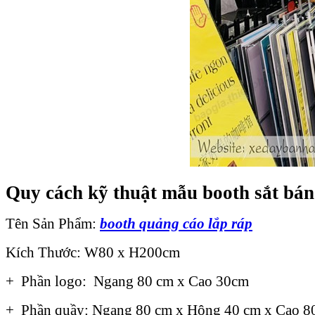
Quy cách kỹ thuật mẫu booth sắt bá
Tên Sản Phẩm:
booth quảng cáo lắp ráp
Kích Thước: W80 x H200cm
+ Phần logo: Ngang 80 cm x Cao 30cm
+ Phần quầy: Ngang 80 cm x Hông 40 cm x Cao 