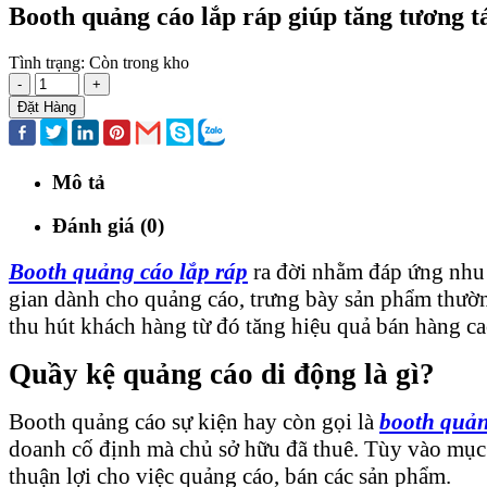
Booth quảng cáo lắp ráp giúp tăng tương t
Tình trạng:
Còn trong kho
-
+
Đặt Hàng
Mô tả
Đánh giá (0)
Booth quảng cáo lắp ráp
ra đời nhằm đáp ứng nhu
gian dành cho quảng cáo, trưng bày sản phẩm thườn
thu hút khách hàng từ đó tăng hiệu quả bán hàng c
Quầy kệ quảng cáo di động là gì?
Booth quảng cáo sự kiện hay còn gọi là
booth quản
doanh cố định mà chủ sở hữu đã thuê. Tùy vào mục 
thuận lợi cho việc quảng cáo, bán các sản phẩm.