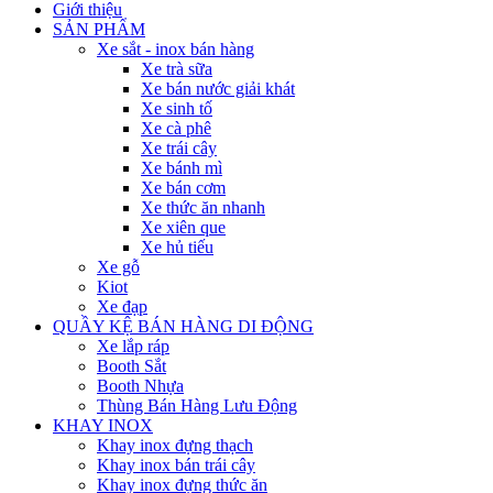
Giới thiệu
SẢN PHẨM
Xe sắt - inox bán hàng
Xe trà sữa
Xe bán nước giải khát
Xe sinh tố
Xe cà phê
Xe trái cây
Xe bánh mì
Xe bán cơm
Xe thức ăn nhanh
Xe xiên que
Xe hủ tiếu
Xe gỗ
Kiot
Xe đạp
QUẦY KỆ BÁN HÀNG DI ĐỘNG
Xe lắp ráp
Booth Sắt
Booth Nhựa
Thùng Bán Hàng Lưu Động
KHAY INOX
Khay inox đựng thạch
Khay inox bán trái cây
Khay inox đựng thức ăn