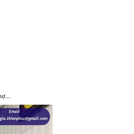
ợ....