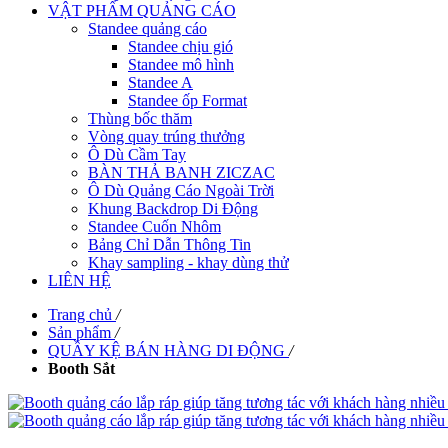
VẬT PHẨM QUẢNG CÁO
Standee quảng cáo
Standee chịu gió
Standee mô hình
Standee A
Standee ốp Format
Thùng bốc thăm
Vòng quay trúng thưởng
Ô Dù Cầm Tay
BÀN THẢ BANH ZICZAC
Ô Dù Quảng Cáo Ngoài Trời
Khung Backdrop Di Động
Standee Cuốn Nhôm
Bảng Chỉ Dẫn Thông Tin
Khay sampling - khay dùng thử
LIÊN HỆ
Trang chủ
/
Sản phẩm
/
QUẦY KỆ BÁN HÀNG DI ĐỘNG
/
Booth Sắt