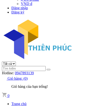
VND đ
Đăng nhập
Đăng ký
Hotline:
0947893139
Giỏ hàng:
(
0
)
Giỏ hàng của bạn trống!
0
Trang chủ