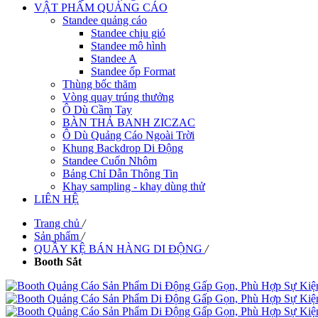
VẬT PHẨM QUẢNG CÁO
Standee quảng cáo
Standee chịu gió
Standee mô hình
Standee A
Standee ốp Format
Thùng bốc thăm
Vòng quay trúng thưởng
Ô Dù Cầm Tay
BÀN THẢ BANH ZICZAC
Ô Dù Quảng Cáo Ngoài Trời
Khung Backdrop Di Động
Standee Cuốn Nhôm
Bảng Chỉ Dẫn Thông Tin
Khay sampling - khay dùng thử
LIÊN HỆ
Trang chủ
/
Sản phẩm
/
QUẦY KỆ BÁN HÀNG DI ĐỘNG
/
Booth Sắt