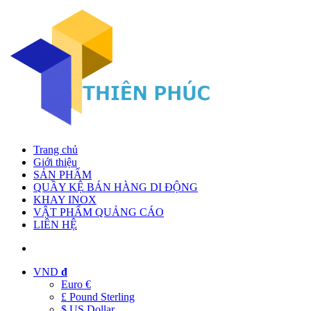
Trang chủ
Giới thiệu
SẢN PHẨM
QUẦY KỆ BÁN HÀNG DI ĐỘNG
KHAY INOX
VẬT PHẨM QUẢNG CÁO
LIÊN HỆ
VND
đ
Euro €
£ Pound Sterling
$ US Dollar