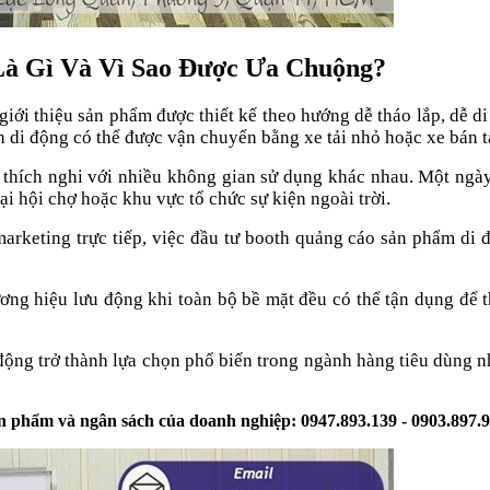
Là Gì Và Vì Sao Được Ưa Chuộng?
iới thiệu sản phẩm được thiết kế theo hướng dễ tháo lắp, dễ di
h di động có thể được vận chuyển bằng xe tải nhỏ hoặc xe bán tải
ích nghi với nhiều không gian sử dụng khác nhau. Một ngày b
i hội chợ hoặc khu vực tổ chức sự kiện ngoài trời.
arketing trực tiếp, việc đầu tư booth quảng cáo sản phẩm di đ
ơng hiệu lưu động khi toàn bộ bề mặt đều có thể tận dụng để 
động trở thành lựa chọn phổ biến trong ngành hàng tiêu dùng n
ản phẩm và ngân sách của doanh nghiệp: 0947.893.139 - 0903.897.9