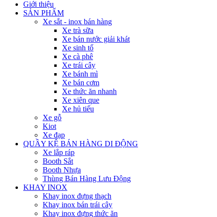
Giới thiệu
SẢN PHẨM
Xe sắt - inox bán hàng
Xe trà sữa
Xe bán nước giải khát
Xe sinh tố
Xe cà phê
Xe trái cây
Xe bánh mì
Xe bán cơm
Xe thức ăn nhanh
Xe xiên que
Xe hủ tiếu
Xe gỗ
Kiot
Xe đạp
QUẦY KỆ BÁN HÀNG DI ĐỘNG
Xe lắp ráp
Booth Sắt
Booth Nhựa
Thùng Bán Hàng Lưu Động
KHAY INOX
Khay inox đựng thạch
Khay inox bán trái cây
Khay inox đựng thức ăn