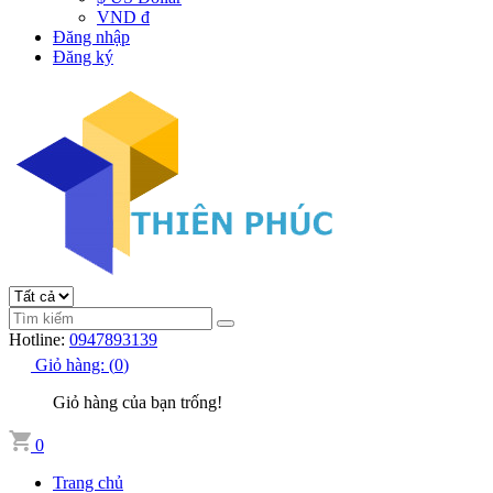
VND đ
Đăng nhập
Đăng ký
Hotline:
0947893139
Giỏ hàng:
(
0
)
Giỏ hàng của bạn trống!
0
Trang chủ