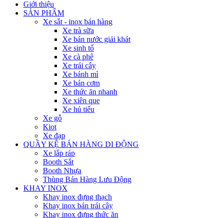
Giới thiệu
SẢN PHẨM
Xe sắt - inox bán hàng
Xe trà sữa
Xe bán nước giải khát
Xe sinh tố
Xe cà phê
Xe trái cây
Xe bánh mì
Xe bán cơm
Xe thức ăn nhanh
Xe xiên que
Xe hủ tiếu
Xe gỗ
Kiot
Xe đạp
QUẦY KỆ BÁN HÀNG DI ĐỘNG
Xe lắp ráp
Booth Sắt
Booth Nhựa
Thùng Bán Hàng Lưu Động
KHAY INOX
Khay inox đựng thạch
Khay inox bán trái cây
Khay inox đựng thức ăn