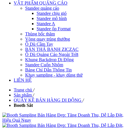
VẬT PHẨM QUẢNG CÁO
Standee quảng cáo
Standee chịu gió
Standee mô hình
Standee A
Standee ốp Format
Thùng bốc thăm
Vòng quay trúng thưởng
Ô Dù Cầm Tay
BÀN THẢ BANH ZICZAC
Ô Dù Quảng Cáo Ngoài Trời
Khung Backdrop Di Động
Standee Cuốn Nhôm
Bảng Chỉ Dẫn Thông Tin
Khay sampling - khay dùng thử
LIÊN HỆ
Trang chủ
/
Sản phẩm
/
QUẦY KỆ BÁN HÀNG DI ĐỘNG
/
Booth Sắt