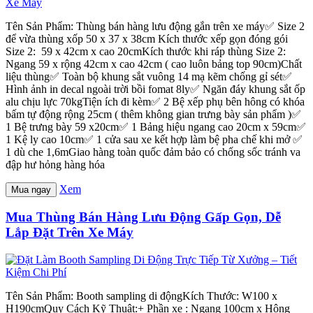
Tên Sản Phẩm: Thùng bán hàng lưu động gắn trên xe máy✅ Size 2
để vừa thùng xốp 50 x 37 x 38cm Kích thước xếp gọn đóng gói
Size 2: 59 x 42cm x cao 20cmKích thước khi ráp thùng Size 2:
Ngang 59 x rộng 42cm x cao 42cm ( cao luôn bảng top 90cm)Chất
liệu thùng✅ Toàn bộ khung sắt vuông 14 mạ kẽm chống gỉ sét✅
Hình ảnh in decal ngoài trời bồi fomat 8ly✅ Ngăn đáy khung sắt ốp
alu chịu lực 70kgTiện ích đi kèm✅ 2 Bệ xếp phụ bên hông có khóa
bấm tự động rộng 25cm ( thêm không gian trưng bày sản phẩm )✅
1 Bệ trưng bày 59 x20cm✅ 1 Bảng hiệu ngang cao 20cm x 59cm✅
1 Kệ ly cao 10cm✅ 1 cửa sau xe kết hợp làm bệ pha chế khi mở ✅
1 dù che 1,6mGiao hàng toàn quốc đảm bảo có chống sốc tránh va
đập hư hỏng hàng hóa
Xem
Mua ngay
Mua Thùng Bán Hàng Lưu Động Gấp Gọn, Dễ
Lắp Đặt Trên Xe Máy
Tên Sản Phẩm: Booth sampling di độngKích Thước: W100 x
H190cmQuy Cách Kỹ Thuật:+ Phần xe : Ngang 100cm x Hông