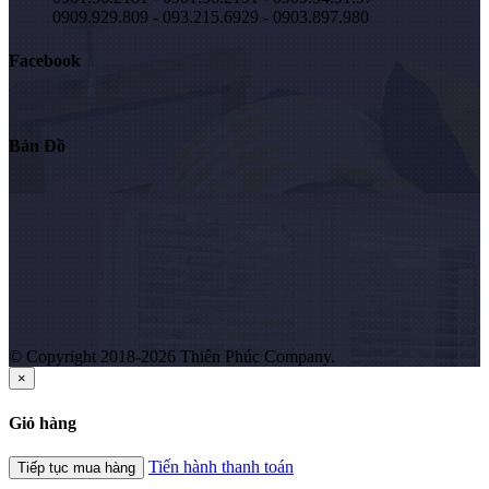
0909.929.809 - 093.215.6929 - 0903.897.980
Facebook
Bản Đồ
© Copyright 2018-2026 Thiên Phúc Company.
×
Giỏ hàng
Tiến hành thanh toán
Tiếp tục mua hàng