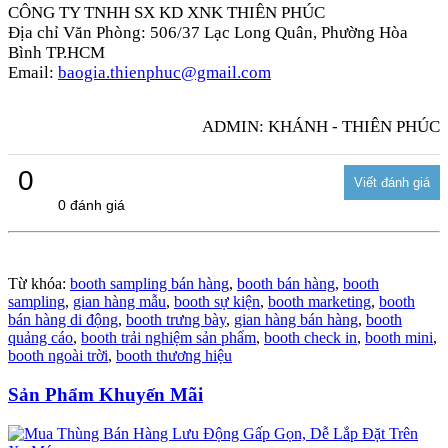
CÔNG TY TNHH SX KD XNK THIÊN PHÚC
Địa chỉ Văn Phòng: 506/37 Lạc Long Quân, Phường Hòa
Bình TP.HCM
Email:
baogia.thienphuc@gmail.com
ADMIN: KHÁNH - THIÊN PHÚC
0
0 đánh giá
Từ khóa:
booth sampling bán hàng
,
booth bán hàng
,
booth
sampling
,
gian hàng mẫu
,
booth sự kiện
,
booth marketing
,
booth
bán hàng di động
,
booth trưng bày
,
gian hàng bán hàng
,
booth
quảng cáo
,
booth trải nghiệm sản phẩm
,
booth check in
,
booth mini
,
booth ngoài trời
,
booth thương hiệu
Sản Phẩm Khuyến Mãi