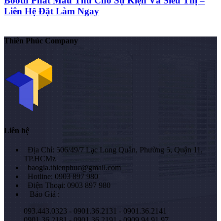
Booth Phát Mẫu Thử Cho Sự Kiện Và Siêu Thị –
Liên Hệ Đặt Làm Ngay
Thiên Phúc Company
Liên hệ
Địa Chỉ: 506/49/7 Lạc Long Quân, Phường 5, Quận 11,
TP.HCMz
baogia.thienphuc@gmail.com
Hotline: 0903 897 980
Điện Thoại: 0903 897 980
Báo Giá :
093.443.0323 - 0901.36.2131 - 0901.36.2141
0901.36.2181 - 0901.36.2191 - 0909.94.91.97