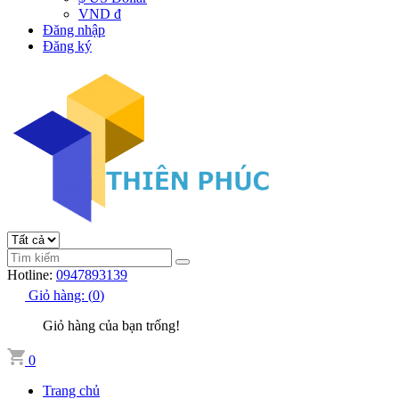
VND đ
Đăng nhập
Đăng ký
Hotline:
0947893139
Giỏ hàng:
(
0
)
Giỏ hàng của bạn trống!
0
Trang chủ