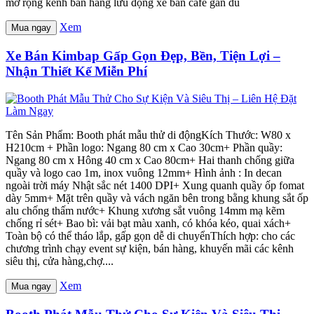
mở rộng kênh bán hàng lưu động xe bán cafe gắn dù
Xem
Mua ngay
Xe Bán Kimbap Gấp Gọn Đẹp, Bền, Tiện Lợi –
Nhận Thiết Kế Miễn Phí
Tên Sản Phẩm: Booth phát mẫu thử di độngKích Thước: W80 x
H210cm + Phần logo: Ngang 80 cm x Cao 30cm+ Phần quầy:
Ngang 80 cm x Hông 40 cm x Cao 80cm+ Hai thanh chống giữa
quầy và logo cao 1m, inox vuông 12mm+ Hình ảnh : In decan
ngoài trời máy Nhật sắc nét 1400 DPI+ Xung quanh quầy ốp fomat
dày 5mm+ Mặt trên quầy và vách ngăn bên trong bằng khung sắt ốp
alu chống thấm nước+ Khung xương sắt vuông 14mm mạ kẽm
chống rỉ sét+ Bao bì: vải bạt màu xanh, có khóa kéo, quai xách+
Toàn bộ có thể tháo lắp, gấp gọn dễ di chuyểnThích hợp: cho các
chương trình chạy event sự kiện, bán hàng, khuyến mãi các kênh
siêu thị, cửa hàng,chợ....
Xem
Mua ngay