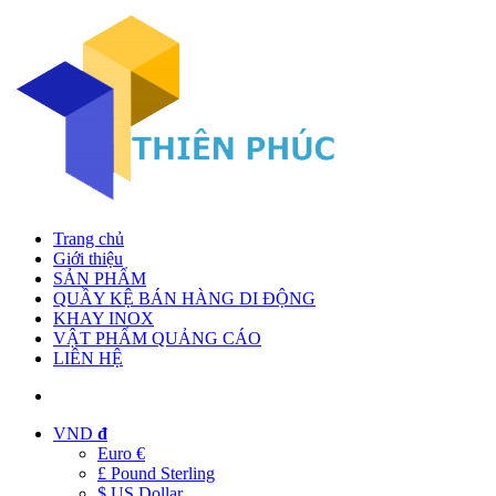
Trang chủ
Giới thiệu
SẢN PHẨM
QUẦY KỆ BÁN HÀNG DI ĐỘNG
KHAY INOX
VẬT PHẨM QUẢNG CÁO
LIÊN HỆ
VND
đ
Euro €
£ Pound Sterling
$ US Dollar