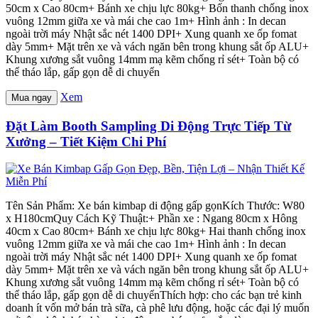
50cm x Cao 80cm+ Bánh xe chịu lực 80kg+ Bốn thanh chống inox
vuông 12mm giữa xe và mái che cao 1m+ Hình ảnh : In decan
ngoài trời máy Nhật sắc nét 1400 DPI+ Xung quanh xe ốp fomat
dày 5mm+ Mặt trên xe và vách ngăn bên trong khung sắt ốp ALU+
Khung xương sắt vuông 14mm mạ kẽm chống rỉ sét+ Toàn bộ có
thể tháo lắp, gấp gọn dễ di chuyển
Xem
Mua ngay
Đặt Làm Booth Sampling Di Động Trực Tiếp Từ
Xưởng – Tiết Kiệm Chi Phí
Tên Sản Phẩm: Xe bán kimbap di động gấp gọnKích Thước: W80
x H180cmQuy Cách Kỹ Thuật:+ Phần xe : Ngang 80cm x Hông
40cm x Cao 80cm+ Bánh xe chịu lực 80kg+ Hai thanh chống inox
vuông 12mm giữa xe và mái che cao 1m+ Hình ảnh : In decan
ngoài trời máy Nhật sắc nét 1400 DPI+ Xung quanh xe ốp fomat
dày 5mm+ Mặt trên xe và vách ngăn bên trong khung sắt ốp ALU+
Khung xương sắt vuông 14mm mạ kẽm chống rỉ sét+ Toàn bộ có
thể tháo lắp, gấp gọn dễ di chuyểnThích hợp: cho các bạn trẻ kinh
doanh ít vốn mở bán trà sữa, cà phê lưu động, hoặc các đại lý muốn