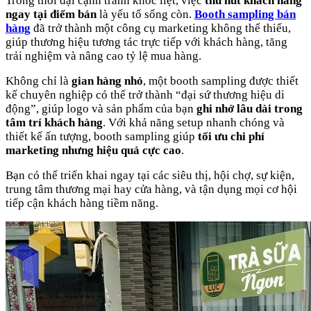
Trong thời đại cạnh tranh khốc liệt, việc
thu hút khách hàng
ngay tại điểm bán
là yếu tố sống còn.
Booth sampling bán
hàng
đã trở thành một công cụ marketing không thể thiếu,
giúp thương hiệu tương tác trực tiếp với khách hàng, tăng
trải nghiệm và nâng cao tỷ lệ mua hàng.
Không chỉ là
gian hàng nhỏ
, một booth sampling được thiết
kế chuyên nghiệp có thể trở thành “đại sứ thương hiệu di
động”, giúp logo và sản phẩm của bạn
ghi nhớ lâu dài trong
tâm trí khách hàng
. Với khả năng setup nhanh chóng và
thiết kế ấn tượng, booth sampling giúp
tối ưu chi phí
marketing nhưng hiệu quả cực cao
.
Bạn có thể triển khai ngay tại các siêu thị, hội chợ, sự kiện,
trung tâm thương mại hay cửa hàng, và tận dụng mọi cơ hội
tiếp cận khách hàng tiềm năng.