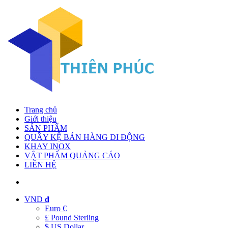
Trang chủ
Giới thiệu
SẢN PHẨM
QUẦY KỆ BÁN HÀNG DI ĐỘNG
KHAY INOX
VẬT PHẨM QUẢNG CÁO
LIÊN HỆ
VND
đ
Euro €
£ Pound Sterling
$ US Dollar