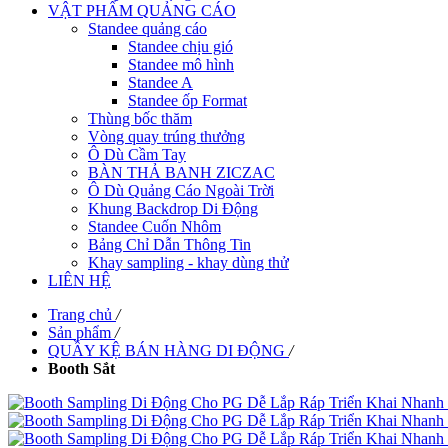
VẬT PHẨM QUẢNG CÁO
Standee quảng cáo
Standee chịu gió
Standee mô hình
Standee A
Standee ốp Format
Thùng bốc thăm
Vòng quay trúng thưởng
Ô Dù Cầm Tay
BÀN THẢ BANH ZICZAC
Ô Dù Quảng Cáo Ngoài Trời
Khung Backdrop Di Động
Standee Cuốn Nhôm
Bảng Chỉ Dẫn Thông Tin
Khay sampling - khay dùng thử
LIÊN HỆ
Trang chủ
/
Sản phẩm
/
QUẦY KỆ BÁN HÀNG DI ĐỘNG
/
Booth Sắt