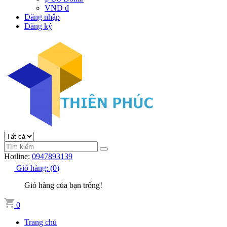
VND đ
Đăng nhập
Đăng ký
Hotline:
0947893139
Giỏ hàng:
(
0
)
Giỏ hàng của bạn trống!
0
Trang chủ