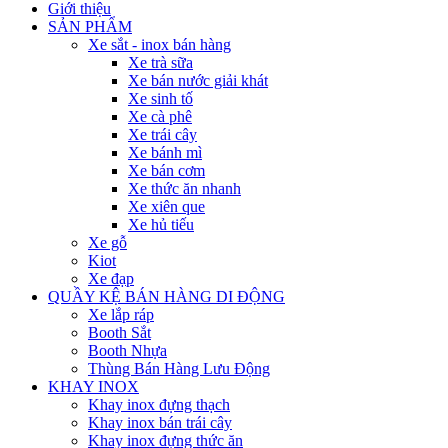
Giới thiệu
SẢN PHẨM
Xe sắt - inox bán hàng
Xe trà sữa
Xe bán nước giải khát
Xe sinh tố
Xe cà phê
Xe trái cây
Xe bánh mì
Xe bán cơm
Xe thức ăn nhanh
Xe xiên que
Xe hủ tiếu
Xe gỗ
Kiot
Xe đạp
QUẦY KỆ BÁN HÀNG DI ĐỘNG
Xe lắp ráp
Booth Sắt
Booth Nhựa
Thùng Bán Hàng Lưu Động
KHAY INOX
Khay inox đựng thạch
Khay inox bán trái cây
Khay inox đựng thức ăn