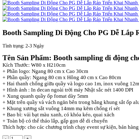
Booth Sampling Di Động Cho PG Dễ Lắp R
Tình trạng:
2-3 Ngày
Tên Sản Phẩm: Booth sampling di động c
Kích Thước: W80 x H210cm
+ Phần logo: Ngang 80 cm x Cao 30cm
+ Phần quầy: Ngang 80 cm x Hông 40 cm x Cao 80cm
+ Hai thanh chống giữa quầy và logo cao 1m, inox vuông 12
+ Hình ảnh : In decan ngoài trời máy Nhật sắc nét 1400 DPI
+ Xung quanh quầy ốp fomat dày 5mm
+ Mặt trên quầy và vách ngăn bên trong bằng khung sắt ốp a
+ Khung xương sắt vuông 14mm mạ kẽm chống rỉ sét
+ Bao bì: vải bạt màu xanh, có khóa kéo, quai xách
+ Toàn bộ có thể tháo lắp, gấp gọn dễ di chuyển
Thích hợp: cho các chương trình chạy event sự kiện, bán hàng,
-
+