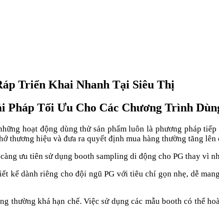
áp Triển Khai Nhanh Tại Siêu Thị
ải Pháp Tối Ưu Cho Các Chương Trình Dù
i, những hoạt động dùng thử sản phẩm luôn là phương pháp tiế
nhớ thương hiệu và đưa ra quyết định mua hàng thường tăng lên 
 càng ưu tiên sử dụng booth sampling di động cho PG thay vì n
t kế dành riêng cho đội ngũ PG với tiêu chí gọn nhẹ, dễ mang t
n hàng thường khá hạn chế. Việc sử dụng các mẫu booth có thể hoà