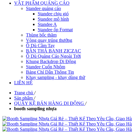
VẬT PHẨM QUẢNG CÁO
Standee quảng cáo
Standee chịu gió
Standee mô hình
Standee A
Standee ốp Format
Thùng bốc thăm
Vòng quay trúng thưởng
Ô Dù Cầm Tay
BÀN THẢ BANH ZICZAC
Ô Dù Quảng Cáo Ngoài Trời
Khung Backdrop Di Động
Standee Cuốn Nhôm
Bảng Chỉ Dẫn Thông Tin
Khay sampling - khay dùng thử
LIÊN HỆ
Trang chủ
/
Sản phẩm
/
QUẦY KỆ BÁN HÀNG DI ĐỘNG
/
booth sampling nhựa