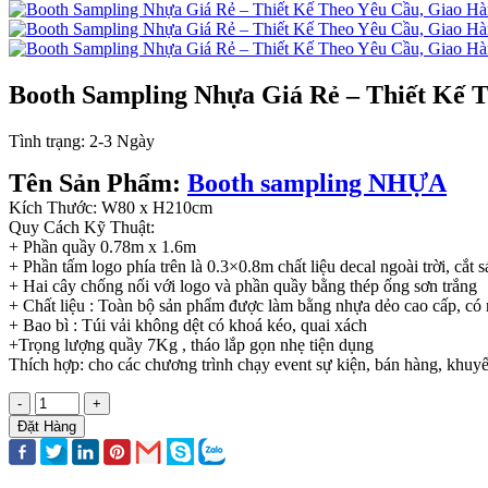
Booth Sampling Nhựa Giá Rẻ – Thiết Kế 
Tình trạng:
2-3 Ngày
Tên Sản Phẩm:
Booth sampling NHỰA
Kích Thước: W80 x H210cm
Quy Cách Kỹ Thuật:
+ Phần quầy 0.78m x 1.6m
+ Phần tấm logo phía trên là 0.3×0.8m chất liệu decal ngoài trời, cắt 
+ Hai cây chống nối với logo và phần quầy bằng thép ống sơn trắng
+ Chất liệu : Toàn bộ sản phẩm được làm bằng nhựa dẻo cao cấp, có
+ Bao bì : Túi vải không dệt có khoá kéo, quai xách
+Trọng lượng quầy 7Kg , tháo lắp gọn nhẹ tiện dụng
Thích hợp: cho các chương trình chạy event sự kiện, bán hàng, khuyến
-
+
Đặt Hàng