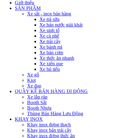
Giới thiệu
SẢN PHẨM
Xe sắt - inox bán hàng
Xe trà sữa
Xe bán nước giải khát
Xe sinh tố
Xe cà phê
Xe trái cây
Xe bánh mì
Xe bán cơm
Xe thức ăn nhanh
Xe xiên que
Xe hủ tiếu
Xe gỗ
Kiot
Xe đạp
QUẦY KỆ BÁN HÀNG DI ĐỘNG
Xe lắp ráp
Booth Sắt
Booth Nhựa
Thùng Bán Hàng Lưu Động
KHAY INOX
Khay inox đựng thạch
Khay inox bán trái cây
Khay inox đựng thức ăn