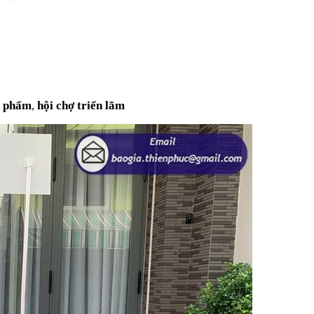
n phẩm
,
hội chợ triển lãm