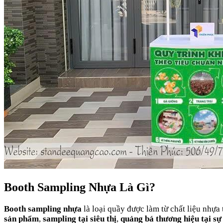
Booth Sampling Nhựa Là Gì?
Booth sampling nhựa
là loại quầy được làm từ chất liệu nhựa
sản phẩm
,
sampling tại siêu thị
,
quảng bá thương hiệu tại sự