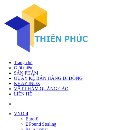
Trang chủ
Giới thiệu
SẢN PHẨM
QUẦY KỆ BÁN HÀNG DI ĐỘNG
KHAY INOX
VẬT PHẨM QUẢNG CÁO
LIÊN HỆ
VND
đ
Euro €
£ Pound Sterling
$ US Dollar