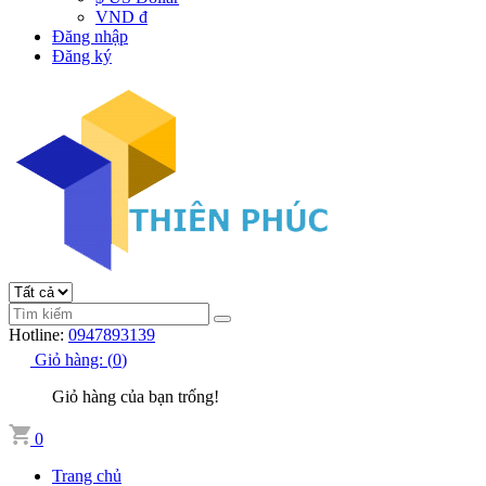
VND đ
Đăng nhập
Đăng ký
Hotline:
0947893139
Giỏ hàng:
(
0
)
Giỏ hàng của bạn trống!
0
Trang chủ