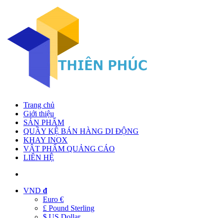
Trang chủ
Giới thiệu
SẢN PHẨM
QUẦY KỆ BÁN HÀNG DI ĐỘNG
KHAY INOX
VẬT PHẨM QUẢNG CÁO
LIÊN HỆ
VND
đ
Euro €
£ Pound Sterling
$ US Dollar