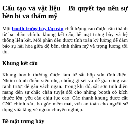
Cấu tạo và vật liệu – Bí quyết tạo nên sự
bền bỉ và thẩm mỹ
Một
booth trưng bày lắp ráp
chất lượng cao được cấu thành
từ ba phần chính: khung kết cấu, bề mặt trưng bày và hệ
thống liên kết. Mỗi phần đều được tính toán kỹ lưỡng để đảm
bảo sự hài hòa giữa độ bền, tính thẩm mỹ và trọng lượng tối
ưu.
Khung kết cấu
Khung booth thường được làm từ sắt hộp sơn tĩnh điện.
Nhôm có ưu điểm siêu nhẹ, chống gỉ sét và dễ gia công các
rãnh trượt để gắn vách ngăn. Trong khi đó, sắt sơn tĩnh điện
mang đến sự chắc chắn tuyệt đối cho những booth có kích
thước lớn, yêu cầu chịu lực cao. Các thanh khung được cắt
CNC chính xác, bo góc mềm mại, vừa an toàn cho người sử
dụng vừa tăng vẻ ngoài chuyên nghiệp.
Bề mặt trưng bày