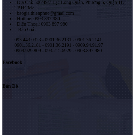
Địa Chỉ: 506/49/7 Lạc Long Quân, Phường 5, Quận 11,
TP.HCMz
baogia.thienphuc@gmail.com
Hotline: 0903 897 980
Điện Thoại: 0903 897 980
Báo Giá :
093.443.0323 - 0901.36.2131 - 0901.36.2141
0901.36.2181 - 0901.36.2191 - 0909.94.91.97
0909.929.809 - 093.215.6929 - 0903.897.980
Facebook
Bản Đồ