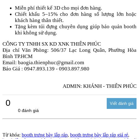
Miễn phí thiết kế 3D cho mọi đơn hàng.
Chiết khấu 5–15% cho đơn hàng số lượng lớn hoặc
khách hàng thân thiết.
Tặng kèm túi đựng chuyên dụng giúp bảo quản booth
khi không sử dụng.
CÔNG TY TNHH SX KD XNK THIÊN PHÚC
Địa chỉ Văn Phòng: 506/37 Lạc Long Quân, Phường Hòa
Bình TP.HCM
Email: baogia.thienphuc@gmail.com
Báo Giá : 0947.893.139 - 0903.897.980
ADMIN: KHÁNH - THIÊN PHÚC
0
0 đánh giá
Từ khóa:
booth trưng bày lắp ráp
,
booth trưng bày lắp ráp giá rẻ
,