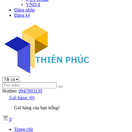
VND đ
Đăng nhập
Đăng ký
Hotline:
0947893139
Giỏ hàng:
(
0
)
Giỏ hàng của bạn trống!
0
Trang chủ