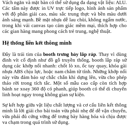
Vách ngăn và mặt bàn có thể sử dụng đa dạng vật liệu: ALU.
Các tấm này được in UV trực tiếp logo, hình ảnh sản phẩm
với độ phân giải cao, màu sắc trung thực và bền màu dưới
ánh sáng mạnh. Bề mặt nhựa dễ lau chùi, không ngấm nước,
trong khi vải canvas tạo cảm giác mềm mại, thích hợp cho
các gian hàng mang phong cách trẻ trung, nghệ thuật.
Hệ thống liên kết thông minh
Đây là trái tim của
booth trưng bày lắp ráp
. Thay vì dùng
đinh vít cố định như đồ gỗ truyền thống, booth lắp ráp sử
dụng các khớp nối nhanh: chốt lò xo, ốc tay quay, khóa gài
nhựa ABS chịu lực, hoặc nam châm từ tính. Những khớp nối
này vừa đảm bảo sự chắc chắn khi dựng lên, vừa cho phép
tháo rời trong tích tắc. Một số mẫu cao cấp còn tích hợp
bánh xe xoay 360 độ có phanh, giúp booth có thể di chuyển
linh hoạt ngay trong không gian sự kiện.
Sự kết hợp giữa vật liệu chất lượng và cơ cấu liên kết thông
minh là lời giải cho bài toán vừa phải nhẹ để dễ vận chuyển,
vừa phải đủ cứng vững để trưng bày hàng hóa và chịu được
va chạm trong quá trình sử dụng.