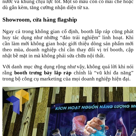
nước và khung chịu lực tốt. Một số mẫu còn có mái che hoặc
dù gắn kèm, tăng cường nhận diện từ xa.
Showroom, cửa hàng flagship
Ngay cả trong không gian cố định, booth lắp ráp cũng phát
huy tác dụng như những “đảo trải nghiệm” linh hoạt. Khi
cần làm mới không gian hoặc giới thiệu dòng sản phẩm mới
theo mùa, doanh nghiệp chỉ cần thay đổi vị trí booth, cập
nhật bề mặt in mà không phải sửa chữa nội thất.
Với danh mục ứng dụng rộng như vậy, không quá lời khi nói
rằng
booth trưng bày lắp ráp
chính là “vũ khí đa năng”
trong bộ công cụ marketing của mọi doanh nghiệp hiện đại.