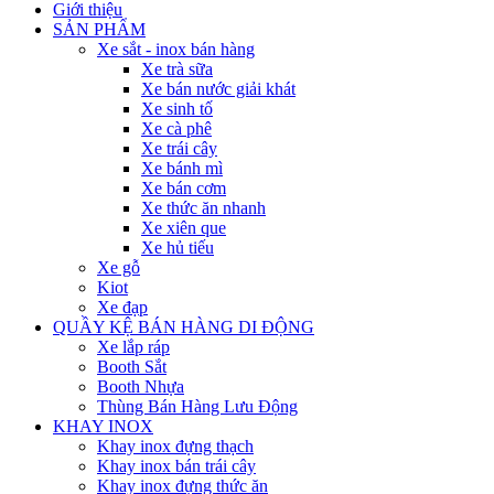
Giới thiệu
SẢN PHẨM
Xe sắt - inox bán hàng
Xe trà sữa
Xe bán nước giải khát
Xe sinh tố
Xe cà phê
Xe trái cây
Xe bánh mì
Xe bán cơm
Xe thức ăn nhanh
Xe xiên que
Xe hủ tiếu
Xe gỗ
Kiot
Xe đạp
QUẦY KỆ BÁN HÀNG DI ĐỘNG
Xe lắp ráp
Booth Sắt
Booth Nhựa
Thùng Bán Hàng Lưu Động
KHAY INOX
Khay inox đựng thạch
Khay inox bán trái cây
Khay inox đựng thức ăn