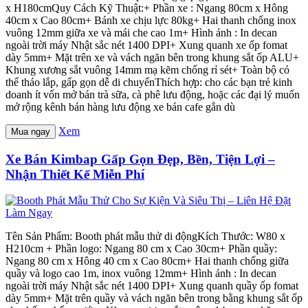
x H180cmQuy Cách Kỹ Thuật:+ Phần xe : Ngang 80cm x Hông
40cm x Cao 80cm+ Bánh xe chịu lực 80kg+ Hai thanh chống inox
vuông 12mm giữa xe và mái che cao 1m+ Hình ảnh : In decan
ngoài trời máy Nhật sắc nét 1400 DPI+ Xung quanh xe ốp fomat
dày 5mm+ Mặt trên xe và vách ngăn bên trong khung sắt ốp ALU+
Khung xương sắt vuông 14mm mạ kẽm chống rỉ sét+ Toàn bộ có
thể tháo lắp, gấp gọn dễ di chuyểnThích hợp: cho các bạn trẻ kinh
doanh ít vốn mở bán trà sữa, cà phê lưu động, hoặc các đại lý muốn
mở rộng kênh bán hàng lưu động xe bán cafe gắn dù
Xem
Mua ngay
Xe Bán Kimbap Gấp Gọn Đẹp, Bền, Tiện Lợi –
Nhận Thiết Kế Miễn Phí
Tên Sản Phẩm: Booth phát mẫu thử di độngKích Thước: W80 x
H210cm + Phần logo: Ngang 80 cm x Cao 30cm+ Phần quầy:
Ngang 80 cm x Hông 40 cm x Cao 80cm+ Hai thanh chống giữa
quầy và logo cao 1m, inox vuông 12mm+ Hình ảnh : In decan
ngoài trời máy Nhật sắc nét 1400 DPI+ Xung quanh quầy ốp fomat
dày 5mm+ Mặt trên quầy và vách ngăn bên trong bằng khung sắt ốp