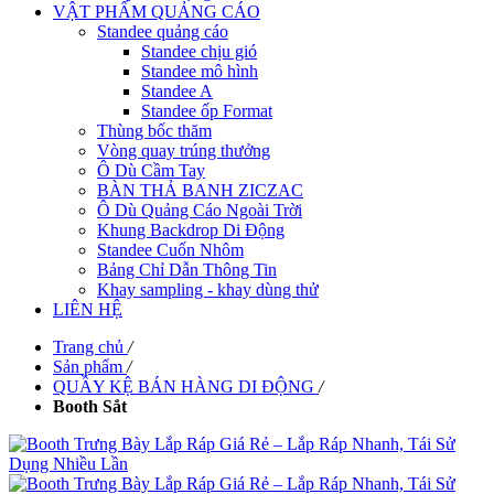
VẬT PHẨM QUẢNG CÁO
Standee quảng cáo
Standee chịu gió
Standee mô hình
Standee A
Standee ốp Format
Thùng bốc thăm
Vòng quay trúng thưởng
Ô Dù Cầm Tay
BÀN THẢ BANH ZICZAC
Ô Dù Quảng Cáo Ngoài Trời
Khung Backdrop Di Động
Standee Cuốn Nhôm
Bảng Chỉ Dẫn Thông Tin
Khay sampling - khay dùng thử
LIÊN HỆ
Trang chủ
/
Sản phẩm
/
QUẦY KỆ BÁN HÀNG DI ĐỘNG
/
Booth Sắt