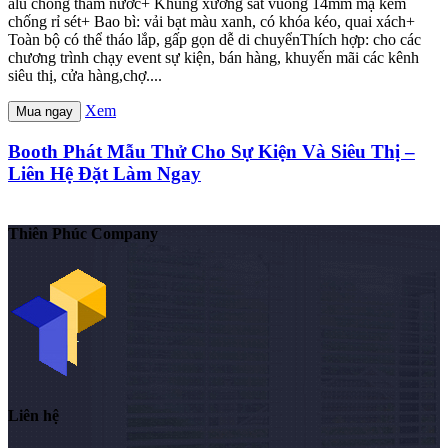
alu chống thấm nước+ Khung xương sắt vuông 14mm mạ kẽm
chống rỉ sét+ Bao bì: vải bạt màu xanh, có khóa kéo, quai xách+
Toàn bộ có thể tháo lắp, gấp gọn dễ di chuyểnThích hợp: cho các
chương trình chạy event sự kiện, bán hàng, khuyến mãi các kênh
siêu thị, cửa hàng,chợ....
Xem
Mua ngay
Booth Phát Mẫu Thử Cho Sự Kiện Và Siêu Thị –
Liên Hệ Đặt Làm Ngay
Thiên Phúc Company
Liên hệ