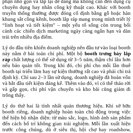
phận nhỏ gọn và lắp lại dễ dàng mà không cần đến dụng cụ
chuyên dụng hay nhân công kỹ thuật cao. Khác với booth
truyền thống thường được đóng cố định bằng gỗ hoặc hàn
khung sắt cồng kềnh, booth lắp ráp mang trong mình triết lý
“linh hoạt và tiết kiệm” – một yếu tố sống còn trong bối
cảnh các chiến dịch marketing ngày càng ngắn hạn và dàn
trải trên nhiều địa điểm.
Lý do đầu tiên khiến doanh nghiệp nên đầu tư vào loại booth
này nằm ở bài toán chi phí. Một bộ
booth trưng bày lắp
ráp
chất lượng có thể sử dụng từ 3–5 năm, thậm chí lâu hơn
nếu bảo quản tốt. Trong khi đó, chi phí cho mỗi lần thuê
booth tại triển lãm hay sự kiện thường rất cao và phải chi trả
định kỳ. Chỉ sau 2–3 lần sử dụng, doanh nghiệp đã hoàn vốn
và bắt đầu tiết kiệm đáng kể. Thêm vào đó, vì có thể tháo rời
và gấp gọn, chi phí vận chuyển và kho bãi cũng giảm đi
trông thấy.
Lý do thứ hai là tính nhất quán thương hiệu. Khi sở hữu
booth riêng, doanh nghiệp hoàn toàn chủ động trong việc
thể hiện bộ nhận diện: từ màu sắc, logo, hình ảnh sản phẩm
đến cách bố trí không gian trải nghiệm. Mỗi lần xuất hiện
trước công chúng, dù ở siêu thị, hội chợ hay roadshow,