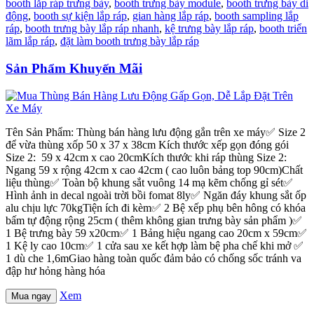
booth lắp ráp trưng bày
,
booth trưng bày module
,
booth trưng bày di
động
,
booth sự kiện lắp ráp
,
gian hàng lắp ráp
,
booth sampling lắp
ráp
,
booth trưng bày lắp ráp nhanh
,
kệ trưng bày lắp ráp
,
booth triển
lãm lắp ráp
,
đặt làm booth trưng bày lắp ráp
Sản Phẩm Khuyến Mãi
Tên Sản Phẩm: Thùng bán hàng lưu động gắn trên xe máy✅ Size 2
để vừa thùng xốp 50 x 37 x 38cm Kích thước xếp gọn đóng gói
Size 2: 59 x 42cm x cao 20cmKích thước khi ráp thùng Size 2:
Ngang 59 x rộng 42cm x cao 42cm ( cao luôn bảng top 90cm)Chất
liệu thùng✅ Toàn bộ khung sắt vuông 14 mạ kẽm chống gỉ sét✅
Hình ảnh in decal ngoài trời bồi fomat 8ly✅ Ngăn đáy khung sắt ốp
alu chịu lực 70kgTiện ích đi kèm✅ 2 Bệ xếp phụ bên hông có khóa
bấm tự động rộng 25cm ( thêm không gian trưng bày sản phẩm )✅
1 Bệ trưng bày 59 x20cm✅ 1 Bảng hiệu ngang cao 20cm x 59cm✅
1 Kệ ly cao 10cm✅ 1 cửa sau xe kết hợp làm bệ pha chế khi mở ✅
1 dù che 1,6mGiao hàng toàn quốc đảm bảo có chống sốc tránh va
đập hư hỏng hàng hóa
Xem
Mua ngay