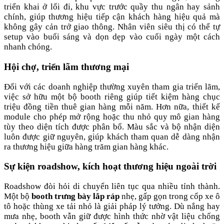
triển khai ở lối đi, khu vực trước quầy thu ngân hay sảnh
chính, giúp thương hiệu tiếp cận khách hàng hiệu quả mà
không gây cản trở giao thông. Nhân viên siêu thị có thể tự
setup vào buổi sáng và dọn dẹp vào cuối ngày một cách
nhanh chóng.
Hội chợ, triển lãm thương mại
Đối với các doanh nghiệp thường xuyên tham gia triển lãm,
việc sở hữu một bộ booth riêng giúp tiết kiệm hàng chục
triệu đồng tiền thuê gian hàng mỗi năm. Hơn nữa, thiết kế
module cho phép mở rộng hoặc thu nhỏ quy mô gian hàng
tùy theo diện tích được phân bổ. Màu sắc và bộ nhận diện
luôn được giữ nguyên, giúp khách tham quan dễ dàng nhận
ra thương hiệu giữa hàng trăm gian hàng khác.
Sự kiện roadshow, kích hoạt thương hiệu ngoài trời
Roadshow đòi hỏi di chuyển liên tục qua nhiều tỉnh thành.
Một bộ
booth trưng bày lắp ráp
nhẹ, gấp gọn trong cốp xe ô
tô hoặc thùng xe tải nhỏ là giải pháp lý tưởng. Dù nắng hay
mưa nhẹ, booth vẫn giữ được hình thức nhờ vật liệu chống