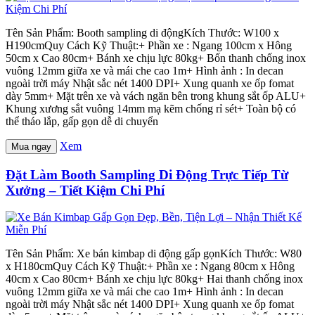
Tên Sản Phẩm: Booth sampling di độngKích Thước: W100 x
H190cmQuy Cách Kỹ Thuật:+ Phần xe : Ngang 100cm x Hông
50cm x Cao 80cm+ Bánh xe chịu lực 80kg+ Bốn thanh chống inox
vuông 12mm giữa xe và mái che cao 1m+ Hình ảnh : In decan
ngoài trời máy Nhật sắc nét 1400 DPI+ Xung quanh xe ốp fomat
dày 5mm+ Mặt trên xe và vách ngăn bên trong khung sắt ốp ALU+
Khung xương sắt vuông 14mm mạ kẽm chống rỉ sét+ Toàn bộ có
thể tháo lắp, gấp gọn dễ di chuyển
Xem
Mua ngay
Đặt Làm Booth Sampling Di Động Trực Tiếp Từ
Xưởng – Tiết Kiệm Chi Phí
Tên Sản Phẩm: Xe bán kimbap di động gấp gọnKích Thước: W80
x H180cmQuy Cách Kỹ Thuật:+ Phần xe : Ngang 80cm x Hông
40cm x Cao 80cm+ Bánh xe chịu lực 80kg+ Hai thanh chống inox
vuông 12mm giữa xe và mái che cao 1m+ Hình ảnh : In decan
ngoài trời máy Nhật sắc nét 1400 DPI+ Xung quanh xe ốp fomat