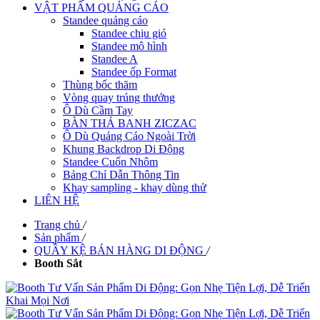
VẬT PHẨM QUẢNG CÁO
Standee quảng cáo
Standee chịu gió
Standee mô hình
Standee A
Standee ốp Format
Thùng bốc thăm
Vòng quay trúng thưởng
Ô Dù Cầm Tay
BÀN THẢ BANH ZICZAC
Ô Dù Quảng Cáo Ngoài Trời
Khung Backdrop Di Động
Standee Cuốn Nhôm
Bảng Chỉ Dẫn Thông Tin
Khay sampling - khay dùng thử
LIÊN HỆ
Trang chủ
/
Sản phẩm
/
QUẦY KỆ BÁN HÀNG DI ĐỘNG
/
Booth Sắt