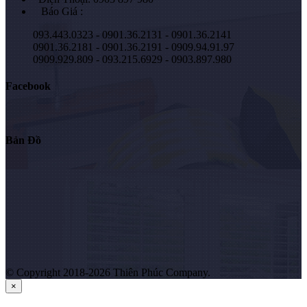
Báo Giá :
093.443.0323 - 0901.36.2131 - 0901.36.2141
0901.36.2181 - 0901.36.2191 - 0909.94.91.97
0909.929.809 - 093.215.6929 - 0903.897.980
Facebook
Bản Đồ
© Copyright 2018-2026 Thiên Phúc Company.
×