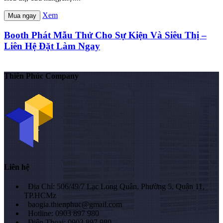
Xem
Mua ngay
Booth Phát Mẫu Thử Cho Sự Kiện Và Siêu Thị –
Liên Hệ Đặt Làm Ngay
Thiên Phúc Company
Liên hệ
Địa Chỉ: 506/49/7 Lạc Long Quân, Phường 5, Quận 11,
TP.HCMz
baogia.thienphuc@gmail.com
Hotline: 0903 897 980
Điện Thoại: 0903 897 980