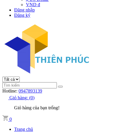
VND đ
Đăng nhập
Đăng ký
Hotline:
0947893139
Giỏ hàng:
(
0
)
Giỏ hàng của bạn trống!
0
Trang chủ