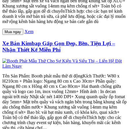
dày 5mm+ Mặt trên xe và vách ngăn bên trong khung sắt ốp ALU+
Khung xương sắt vuông 14mm mạ kẽm chống rỉ sét+ Toàn bộ có
thể tháo lắp, gấp gọn dễ di chuyểnThích hợp: cho các bạn trẻ kinh
doanh ít vốn mở bán trà sữa, cà phê lưu động, hoặc các đại lý muốn
mở rộng kênh bán hàng lưu động xe bán cafe gắn dù
Xem
Mua ngay
Xe Bán Kimbap Gấp Gọn Đẹp, Bền, Tiện Lợi –
Nhận Thiết Kế Miễn Phí
Tên Sản Phẩm: Booth phát mẫu thử di độngKích Thước: W80 x
H210cm + Phần logo: Ngang 80 cm x Cao 30cm+ Phần quầy:
Ngang 80 cm x Hông 40 cm x Cao 80cm+ Hai thanh chống giữa
quầy và logo cao 1m, inox vuông 12mm+ Hình ảnh : In decan
ngoài trời máy Nhật sắc nét 1400 DPI+ Xung quanh quầy ốp fomat
dày 5mm+ Mặt trên quầy và vách ngăn bên trong bằng khung sắt ốp
alu chống thấm nước+ Khung xương sắt vuông 14mm mạ kẽm
chống rỉ sét+ Bao bì: vải bạt màu xanh, có khóa kéo, quai xách+
Toàn bộ có thể tháo lắp, gấp gọn dễ di chuyểnThích hợp: cho các
chương trình chạy event sự kiện, bán hàng, khuyến mãi các kênh
siêu thị, cửa hàng,chợ....