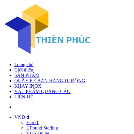
Trang chủ
Giới thiệu
SẢN PHẨM
QUẦY KỆ BÁN HÀNG DI ĐỘNG
KHAY INOX
VẬT PHẨM QUẢNG CÁO
LIÊN HỆ
VND
đ
Euro €
£ Pound Sterling
$ US Dollar