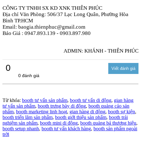
CÔNG TY TNHH SX KD XNK THIÊN PHÚC
Địa chỉ Văn Phòng: 506/37 Lạc Long Quân, Phường Hòa
Bình TP.HCM
Email: baogia.thienphuc@gmail.com
Báo Giá : 0947.893.139 - 0903.897.980
ADMIN: KHÁNH - THIÊN PHÚC
0
0 đánh giá
Từ khóa:
booth tư vấn sản phẩm
,
booth tư vấn di động
,
gian hàng
tư vấn sản phẩm
,
booth trưng bày di động
,
booth quảng cáo sản
phẩm
,
booth marketing linh hoạt
,
gian hàng di động
,
booth sự kiện
,
booth triển lãm sản phẩm
,
booth giới thiệu sản phẩm
,
booth trải
nghiệm sản phẩm
,
booth mini di động
,
booth quảng bá thương hiệu
,
booth setup nhanh
,
booth tư vấn khách hàng
,
booth sản phẩm ngoài
trời