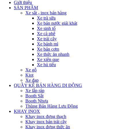
Giới thiệu
SẢN PHẨM
Xe sắt - inox bán hàng
Xe trà sữa
Xe bán nước giải khát
Xe sinh tố
Xe cà phê
Xe trái cây
Xe bánh mì
Xe bán cơm
Xe thức ăn nhanh
Xe xiên que
Xe hủ tiếu
Xe gỗ
Kiot
Xe đạp
QUẦY KỆ BÁN HÀNG DI ĐỘNG
Xe lắp ráp
Booth Sắt
Booth Nhựa
Thùng Bán Hàng Lưu Động
KHAY INOX
Khay inox đựng thạch
Khay inox bán trái cây
Khay inox đựng thức ăn