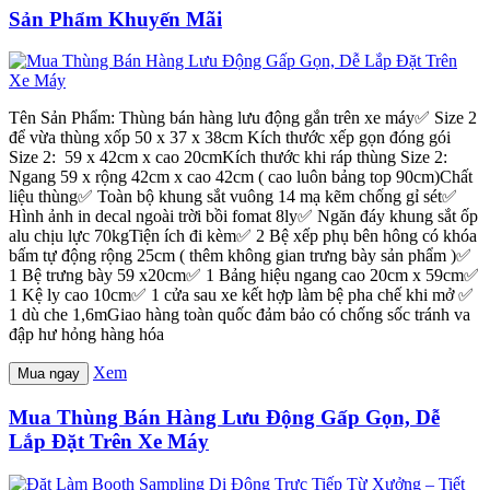
Sản Phẩm Khuyến Mãi
Tên Sản Phẩm: Thùng bán hàng lưu động gắn trên xe máy✅ Size 2
để vừa thùng xốp 50 x 37 x 38cm Kích thước xếp gọn đóng gói
Size 2: 59 x 42cm x cao 20cmKích thước khi ráp thùng Size 2:
Ngang 59 x rộng 42cm x cao 42cm ( cao luôn bảng top 90cm)Chất
liệu thùng✅ Toàn bộ khung sắt vuông 14 mạ kẽm chống gỉ sét✅
Hình ảnh in decal ngoài trời bồi fomat 8ly✅ Ngăn đáy khung sắt ốp
alu chịu lực 70kgTiện ích đi kèm✅ 2 Bệ xếp phụ bên hông có khóa
bấm tự động rộng 25cm ( thêm không gian trưng bày sản phẩm )✅
1 Bệ trưng bày 59 x20cm✅ 1 Bảng hiệu ngang cao 20cm x 59cm✅
1 Kệ ly cao 10cm✅ 1 cửa sau xe kết hợp làm bệ pha chế khi mở ✅
1 dù che 1,6mGiao hàng toàn quốc đảm bảo có chống sốc tránh va
đập hư hỏng hàng hóa
Xem
Mua ngay
Mua Thùng Bán Hàng Lưu Động Gấp Gọn, Dễ
Lắp Đặt Trên Xe Máy