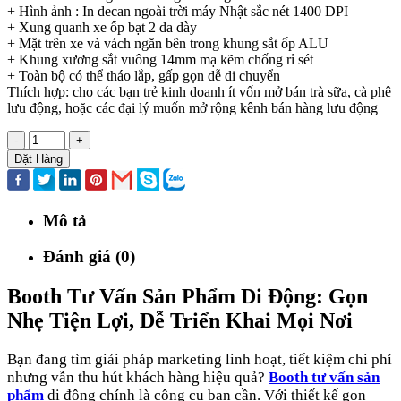
+ Hình ảnh : In decan ngoài trời máy Nhật sắc nét 1400 DPI
+ Xung quanh xe ốp bạt 2 da dày
+ Mặt trên xe và vách ngăn bên trong khung sắt ốp ALU
+ Khung xương sắt vuông 14mm mạ kẽm chống rỉ sét
+ Toàn bộ có thể tháo lắp, gấp gọn dễ di chuyển
Thích hợp: cho các bạn trẻ kinh doanh ít vốn mở bán trà sữa, cà phê
lưu động, hoặc các đại lý muốn mở rộng kênh bán hàng lưu động
-
+
Đặt Hàng
Mô tả
Đánh giá (0)
Booth Tư Vấn Sản Phẩm Di Động: Gọn
Nhẹ Tiện Lợi, Dễ Triển Khai Mọi Nơi
Bạn đang tìm giải pháp marketing linh hoạt, tiết kiệm chi phí
nhưng vẫn thu hút khách hàng hiệu quả?
Booth tư vấn sản
phẩm
di động chính là công cụ bạn cần. Với thiết kế gọn