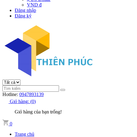
VND đ
Đăng nhập
Đăng ký
Hotline:
0947893139
Giỏ hàng:
(
0
)
Giỏ hàng của bạn trống!
0
Trang chủ