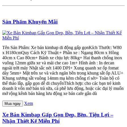
Sản Phẩm Khuyến Mãi
Tên Sản Phẩm: Xe bán kimbap di động gấp gọnKích Thước: W80
x H180cmQuy Cách Kỹ Thuật:+ Phần xe : Ngang 80cm x Hông
40cm x Cao 80cm+ Bánh xe chịu lực 80kg+ Hai thanh chống inox
vuông 12mm giữa xe và mái che cao 1m+ Hình ảnh : In decan
ngoài trời máy Nhật sắc nét 1400 DPI+ Xung quanh xe ốp fomat
dày 5mm+ Mặt trên xe và vách ngăn bên trong khung sắt ốp ALU+
Khung xương sắt vuông 14mm mạ kẽm chống rỉ sét+ Toàn bộ có
thể tháo lắp, gấp gọn dễ di chuyểnThích hợp: cho các bạn trẻ kinh
doanh ít vốn mở bán trà sữa, cà phê lưu động, hoặc các đại lý muốn
mở rộng kênh bán hàng lưu động xe bán cafe gắn dù
Xem
Mua ngay
Xe Bán Kimbap Gấp Gọn Đẹp, Bền, Tiện Lợi –
Nhận Thiết Kế Miễn Phí