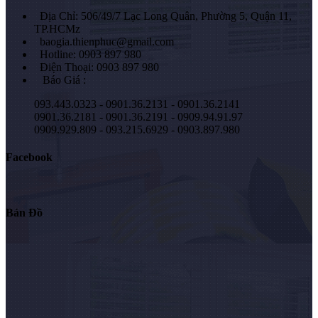
Địa Chỉ: 506/49/7 Lạc Long Quân, Phường 5, Quận 11,
TP.HCMz
baogia.thienphuc@gmail.com
Hotline: 0903 897 980
Điện Thoại: 0903 897 980
Báo Giá :
093.443.0323 - 0901.36.2131 - 0901.36.2141
0901.36.2181 - 0901.36.2191 - 0909.94.91.97
0909.929.809 - 093.215.6929 - 0903.897.980
Facebook
Bản Đồ