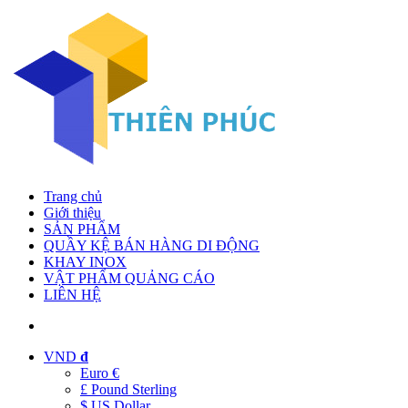
Trang chủ
Giới thiệu
SẢN PHẨM
QUẦY KỆ BÁN HÀNG DI ĐỘNG
KHAY INOX
VẬT PHẨM QUẢNG CÁO
LIÊN HỆ
VND
đ
Euro €
£ Pound Sterling
$ US Dollar