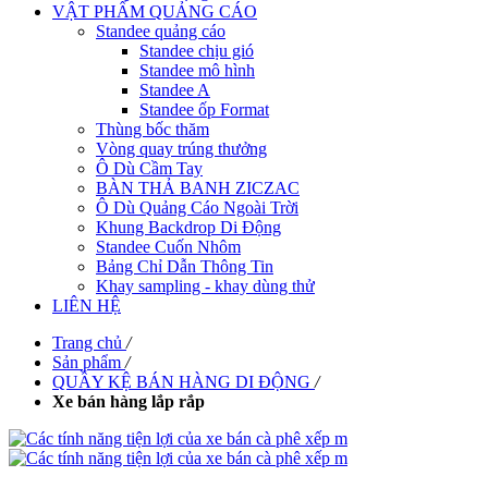
VẬT PHẨM QUẢNG CÁO
Standee quảng cáo
Standee chịu gió
Standee mô hình
Standee A
Standee ốp Format
Thùng bốc thăm
Vòng quay trúng thưởng
Ô Dù Cầm Tay
BÀN THẢ BANH ZICZAC
Ô Dù Quảng Cáo Ngoài Trời
Khung Backdrop Di Động
Standee Cuốn Nhôm
Bảng Chỉ Dẫn Thông Tin
Khay sampling - khay dùng thử
LIÊN HỆ
Trang chủ
/
Sản phẩm
/
QUẦY KỆ BÁN HÀNG DI ĐỘNG
/
Xe bán hàng lắp rắp