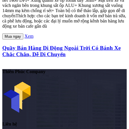
nét 1400 DPI+ Xung quanh xe ốp fomat dày 5mm+ Mặt trên xe và
vách ngăn bên trong khung sắt ốp ALU+ Khung xương sắt vuông
14mm mạ kẽm chống rỉ sét+ Toàn bộ có thể tháo lắp, gấp gọn dễ di
chuyểnThích hợp: cho các bạn trẻ kinh doanh ít vốn mở bán trà sữa,
cà phê lưu động, hoặc các đại lý muốn mở rộng kênh bán hàng lưu
động xe bán cafe gắn dù
Xem
Mua ngay
Quầy Bán Hàng Di Động Ngoài Trời Có Bánh Xe
Chắc Chắn, Dễ Di Chuyển
Thiên Phúc Company
Liên hệ