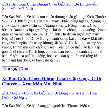
Tên Sản Phẩm: Xe bán cơm chiên dương châu gấp gọnKích Thước:
W80 x H180cmQuy Cách Kỹ Thuật:+ Phần bảng ngang: Ngang 80
cm x Cao 30cm+ Phần xe : Ngang 80cm x Hông 40cm x Cao
80cm+ Bánh xe chịu lực 80kg+ Hai thanh chống inox vuông 12mm
giữa xe và mái che cao 1m+ Hình ảnh : In decan ngoài trời máy
Nhật sắc nét 1400 DPI+ Xung quanh xe ốp bạt 2 da dày+ Mặt trên
xe và vách ngăn bên trong khung sắt ốp ALU+ Khung xương sắt
vuông 14mm mạ kẽm chống rỉ sét+ Toàn bộ có thể tháo lắp, gấp
gọn dễ di chuyểnThích hợp: cho các bạn trẻ kinh doanh ít vốn mở
bán trà sữa, cà phê lưu động, hoặc các đại lý muốn mở rộng kênh
bán hàng lưu động xe bán cafe gắn dù
Xem
Mua ngay
Xe Bán Cơm Chiên Dương Châu Gấp Gọn, Dễ Di
Chuyển – Xem Mẫu Mới Nhất
Tên Sản Phẩm: Xe bán hàng gấp gọnKích Thước: W80 x