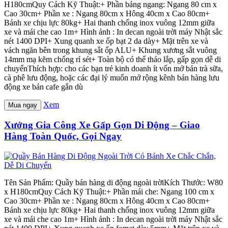
H180cmQuy Cách Kỹ Thuật:+ Phần bảng ngang: Ngang 80 cm x
Cao 30cm+ Phần xe : Ngang 80cm x Hông 40cm x Cao 80cm+
Bánh xe chịu lực 80kg+ Hai thanh chống inox vuông 12mm giữa
xe và mái che cao 1m+ Hình ảnh : In decan ngoài trời máy Nhật sắc
nét 1400 DPI+ Xung quanh xe ốp bạt 2 da dày+ Mặt trên xe và
vách ngăn bên trong khung sắt ốp ALU+ Khung xương sắt vuông
14mm mạ kẽm chống rỉ sét+ Toàn bộ có thể tháo lắp, gấp gọn dễ di
chuyểnThích hợp: cho các bạn trẻ kinh doanh ít vốn mở bán trà sữa,
cà phê lưu động, hoặc các đại lý muốn mở rộng kênh bán hàng lưu
động xe bán cafe gắn dù
Xem
Mua ngay
Xưởng Gia Công Xe Gấp Gọn Di Động – Giao
Hàng Toàn Quốc, Gọi Ngay
Tên Sản Phẩm: Quầy bán hàng di động ngoài trờiKích Thước: W80
x H180cmQuy Cách Kỹ Thuật:+ Phần mái che: Ngang 100 cm x
Cao 30cm+ Phần xe : Ngang 80cm x Hông 40cm x Cao 80cm+
Bánh xe chịu lực 80kg+ Hai thanh chống inox vuông 12mm giữa
xe và mái che cao 1m+ Hình ảnh : In decan ngoài trời máy Nhật sắc