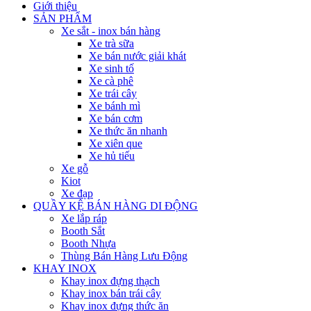
Giới thiệu
SẢN PHẨM
Xe sắt - inox bán hàng
Xe trà sữa
Xe bán nước giải khát
Xe sinh tố
Xe cà phê
Xe trái cây
Xe bánh mì
Xe bán cơm
Xe thức ăn nhanh
Xe xiên que
Xe hủ tiếu
Xe gỗ
Kiot
Xe đạp
QUẦY KỆ BÁN HÀNG DI ĐỘNG
Xe lắp ráp
Booth Sắt
Booth Nhựa
Thùng Bán Hàng Lưu Động
KHAY INOX
Khay inox đựng thạch
Khay inox bán trái cây
Khay inox đựng thức ăn