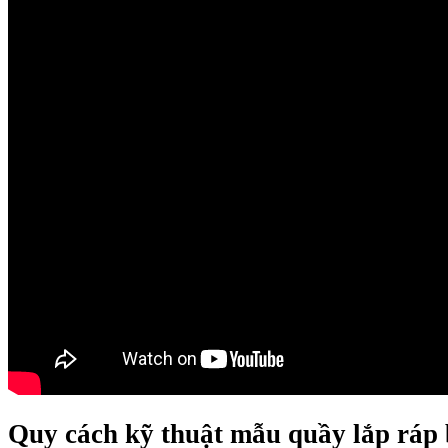
Quy cách kỹ thuật mẫu quầy lắp ráp 