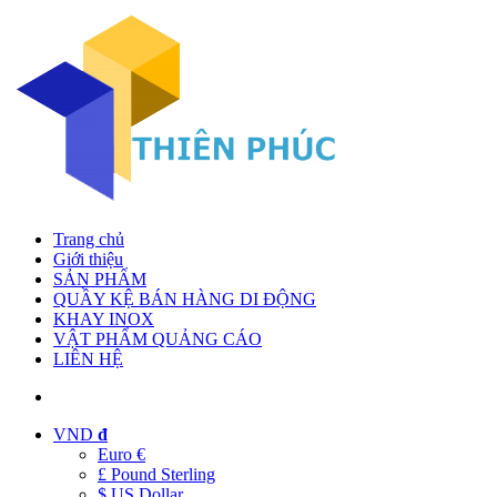
Trang chủ
Giới thiệu
SẢN PHẨM
QUẦY KỆ BÁN HÀNG DI ĐỘNG
KHAY INOX
VẬT PHẨM QUẢNG CÁO
LIÊN HỆ
VND
đ
Euro €
£ Pound Sterling
$ US Dollar