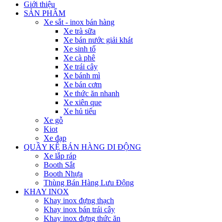
Giới thiệu
SẢN PHẨM
Xe sắt - inox bán hàng
Xe trà sữa
Xe bán nước giải khát
Xe sinh tố
Xe cà phê
Xe trái cây
Xe bánh mì
Xe bán cơm
Xe thức ăn nhanh
Xe xiên que
Xe hủ tiếu
Xe gỗ
Kiot
Xe đạp
QUẦY KỆ BÁN HÀNG DI ĐỘNG
Xe lắp ráp
Booth Sắt
Booth Nhựa
Thùng Bán Hàng Lưu Động
KHAY INOX
Khay inox đựng thạch
Khay inox bán trái cây
Khay inox đựng thức ăn