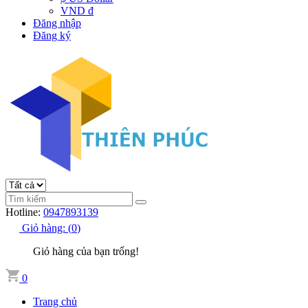
VND đ
Đăng nhập
Đăng ký
Hotline:
0947893139
Giỏ hàng:
(
0
)
Giỏ hàng của bạn trống!
0
Trang chủ