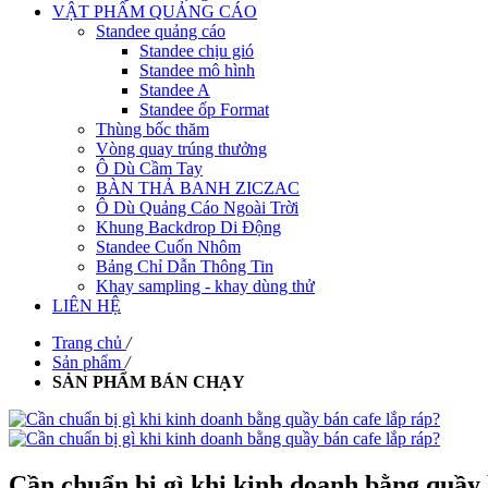
VẬT PHẨM QUẢNG CÁO
Standee quảng cáo
Standee chịu gió
Standee mô hình
Standee A
Standee ốp Format
Thùng bốc thăm
Vòng quay trúng thưởng
Ô Dù Cầm Tay
BÀN THẢ BANH ZICZAC
Ô Dù Quảng Cáo Ngoài Trời
Khung Backdrop Di Động
Standee Cuốn Nhôm
Bảng Chỉ Dẫn Thông Tin
Khay sampling - khay dùng thử
LIÊN HỆ
Trang chủ
/
Sản phẩm
/
SẢN PHẨM BÁN CHẠY
Cần chuẩn bị gì khi kinh doanh bằng quầy 