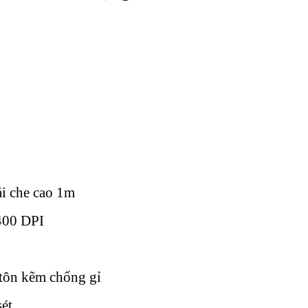
i che cao 1m
1400 DPI
 tôn kẽm chống gỉ
ét