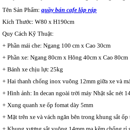
Tên Sản Phẩm:
quầy bán cafe lắp ráp
Kích Thước: W80 x H190cm
Quy Cách Kỹ Thuật:
+ Phần mái che: Ngang 100 cm x Cao 30cm
+ Phần xe: Ngang 80cm x Hông 40cm x Cao 80cm
+ Bánh xe chịu lực 25kg
+ Hai thanh chống inox vuông 12mm giữa xe và má
+ Hình ảnh: In decan ngoài trời máy Nhật sắc nét 
+ Xung quanh xe ốp fomat dày 5mm
+ Mặt trên xe và vách ngăn bên trong khung sắt ốp
+ Khung xương sắt vuông 14mm mạ kẽm chống rỉ s