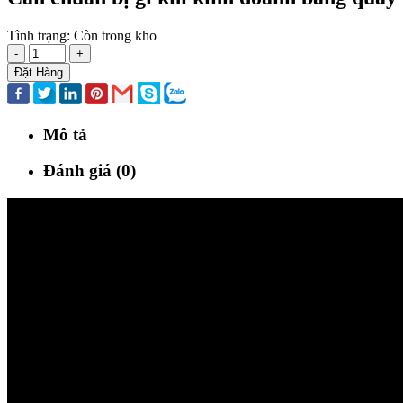
Tình trạng:
Còn trong kho
-
+
Đặt Hàng
Mô tả
Đánh giá (0)