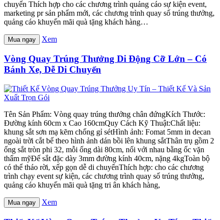
chuyển Thích hợp cho các chương trình quảng cáo sự kiện event,
marketing pr sản phẩm mới, các chương trình quay số trúng thưởng,
quảng cáo khuyến mãi quà tặng khách hàng…
Xem
Mua ngay
Vòng Quay Trúng Thưởng Di Động Cỡ Lớn – Có
Bánh Xe, Dễ Di Chuyển
Tên Sản Phẩm: Vòng quay trúng thưởng chân đứngKích Thước:
Đường kính 60cm x Cao 160cmQuy Cách Kỹ Thuật:Chất liệu:
khung sắt sơn mạ kẽm chống gỉ sétHình ảnh: Fomat 5mm in decan
ngoài trời cắt bế theo hình ảnh dán bồi lên khung sắtThân trụ gồm 2
ống sắt tròn phi 32, mỗi ống dài 80cm, nối với nhau bằng ốc vặn
thẩm mỹĐế sắt đặc dày 3mm đường kính 40cm, nặng 4kgToàn bộ
có thể tháo rời, xếp gọn dễ di chuyểnThích hợp: cho các chương
trình chạy event sự kiện, các chương trình quay số trúng thưởng,
quảng cáo khuyến mãi quà tặng tri ân khách hàng,
Xem
Mua ngay