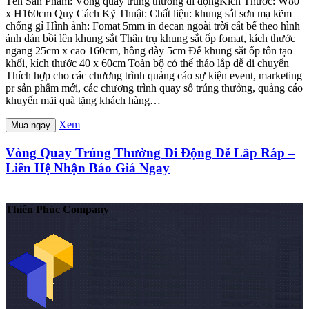
Tên Sản Phẩm: Vòng quay trúng thưởng di độngKích Thước: W80
x H160cm Quy Cách Kỹ Thuật: Chất liệu: khung sắt sơn mạ kẽm
chống gỉ Hình ảnh: Fomat 5mm in decan ngoài trời cắt bế theo hình
ảnh dán bồi lên khung sắt Thân trụ khung sắt ốp fomat, kích thước
ngang 25cm x cao 160cm, hông dày 5cm Đế khung sắt ốp tôn tạo
khối, kích thước 40 x 60cm Toàn bộ có thể tháo lắp dễ di chuyển
Thích hợp cho các chương trình quảng cáo sự kiện event, marketing
pr sản phẩm mới, các chương trình quay số trúng thưởng, quảng cáo
khuyến mãi quà tặng khách hàng…
Xem
Mua ngay
Vòng Quay Trúng Thưởng Di Động Dễ Lắp Ráp –
Liên Hệ Nhận Báo Giá Ngay
Thiên Phúc Company