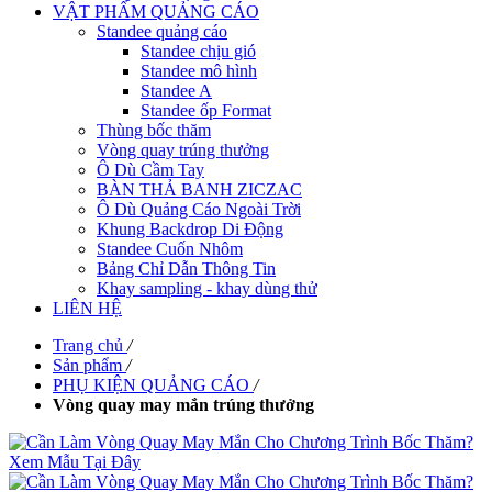
VẬT PHẨM QUẢNG CÁO
Standee quảng cáo
Standee chịu gió
Standee mô hình
Standee A
Standee ốp Format
Thùng bốc thăm
Vòng quay trúng thưởng
Ô Dù Cầm Tay
BÀN THẢ BANH ZICZAC
Ô Dù Quảng Cáo Ngoài Trời
Khung Backdrop Di Động
Standee Cuốn Nhôm
Bảng Chỉ Dẫn Thông Tin
Khay sampling - khay dùng thử
LIÊN HỆ
Trang chủ
/
Sản phẩm
/
PHỤ KIỆN QUẢNG CÁO
/
Vòng quay may mắn trúng thưởng