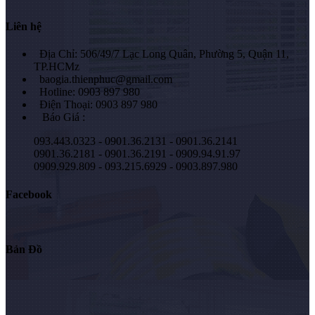
Liên hệ
Địa Chỉ: 506/49/7 Lạc Long Quân, Phường 5, Quận 11,
TP.HCMz
baogia.thienphuc@gmail.com
Hotline: 0903 897 980
Điện Thoại: 0903 897 980
Báo Giá :
093.443.0323 - 0901.36.2131 - 0901.36.2141
0901.36.2181 - 0901.36.2191 - 0909.94.91.97
0909.929.809 - 093.215.6929 - 0903.897.980
Facebook
Bản Đồ