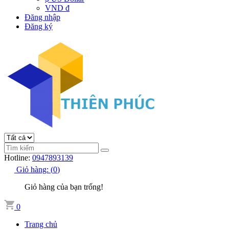
VND đ
Đăng nhập
Đăng ký
Hotline:
0947893139
Giỏ hàng:
(
0
)
Giỏ hàng của bạn trống!
0
Trang chủ