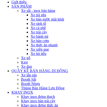
Giới thiệu
SẢN PHẨM
Xe sắt - inox bán hàng
Xe trà sữa
Xe bán nước giải khát
Xe sinh tố
Xe cà phê
Xe trái cây
Xe bánh mì
Xe bán cơm
Xe thức ăn nhanh
Xe xiên que
Xe hủ tiếu
Xe gỗ
Kiot
Xe đạp
QUẦY KỆ BÁN HÀNG DI ĐỘNG
Xe lắp ráp
Booth Sắt
Booth Nhựa
Thùng Bán Hàng Lưu Động
KHAY INOX
Khay inox đựng thạch
Khay inox bán trái cây
Khay inox đựng thức ăn