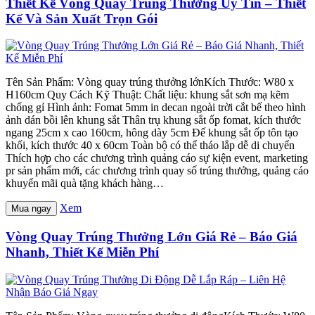
Thiết Kế Vòng Quay Trúng Thưởng Uy Tín – Thiết
Kế Và Sản Xuất Trọn Gói
Tên Sản Phẩm: Vòng quay trúng thưởng lớnKích Thước: W80 x
H160cm Quy Cách Kỹ Thuật: Chất liệu: khung sắt sơn mạ kẽm
chống gỉ Hình ảnh: Fomat 5mm in decan ngoài trời cắt bế theo hình
ảnh dán bồi lên khung sắt Thân trụ khung sắt ốp fomat, kích thước
ngang 25cm x cao 160cm, hông dày 5cm Đế khung sắt ốp tôn tạo
khối, kích thước 40 x 60cm Toàn bộ có thể tháo lắp dễ di chuyển
Thích hợp cho các chương trình quảng cáo sự kiện event, marketing
pr sản phẩm mới, các chương trình quay số trúng thưởng, quảng cáo
khuyến mãi quà tặng khách hàng…
Xem
Mua ngay
Vòng Quay Trúng Thưởng Lớn Giá Rẻ – Báo Giá
Nhanh, Thiết Kế Miễn Phí