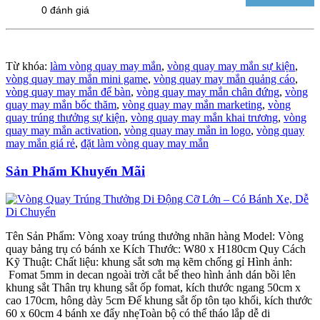
0 đánh giá
Từ khóa:
làm vòng quay may mắn
,
vòng quay may mắn sự kiện
,
vòng quay may mắn mini game
,
vòng quay may mắn quảng cáo
,
vòng quay may mắn để bàn
,
vòng quay may mắn chân đứng
,
vòng
quay may mắn bốc thăm
,
vòng quay may mắn marketing
,
vòng
quay trúng thưởng sự kiện
,
vòng quay may mắn khai trương
,
vòng
quay may mắn activation
,
vòng quay may mắn in logo
,
vòng quay
may mắn giá rẻ
,
đặt làm vòng quay may mắn
Sản Phẩm Khuyến Mãi
Tên Sản Phẩm: Vòng xoay trúng thưởng nhãn hàng Model: Vòng
quay bảng trụ có bánh xe Kích Thước: W80 x H180cm Quy Cách
Kỹ Thuật: Chất liệu: khung sắt sơn mạ kẽm chống gỉ Hình ảnh:
Fomat 5mm in decan ngoài trời cắt bế theo hình ảnh dán bồi lên
khung sắt Thân trụ khung sắt ốp fomat, kích thước ngang 50cm x
cao 170cm, hông dày 5cm Đế khung sắt ốp tôn tạo khối, kích thước
60 x 60cm 4 bánh xe đẩy nhẹToàn bộ có thể tháo lắp dễ di