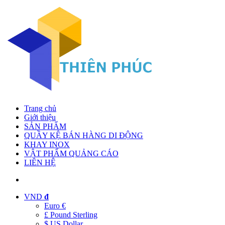
Trang chủ
Giới thiệu
SẢN PHẨM
QUẦY KỆ BÁN HÀNG DI ĐỘNG
KHAY INOX
VẬT PHẨM QUẢNG CÁO
LIÊN HỆ
VND
đ
Euro €
£ Pound Sterling
$ US Dollar