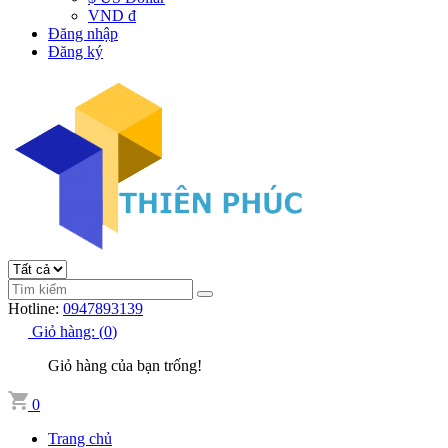
VND đ
Đăng nhập
Đăng ký
Hotline:
0947893139
Giỏ hàng:
(
0
)
Giỏ hàng của bạn trống!
0
Trang chủ