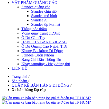
VẬT PHẨM QUẢNG CÁO
Standee quảng cáo
Standee chịu gió
Standee mô hình
Standee A
Standee ốp Format
Thùng bốc thăm
Vòng quay trúng thưởng
Ô Dù Cầm Tay
BÀN THẢ BANH ZICZAC
Ô Dù Quảng Cáo Ngoài Trời
Khung Backdrop Di Động
Standee Cuốn Nhôm
Bảng Chỉ Dẫn Thông Tin
Khay sampling - khay dùng thử
LIÊN HỆ
Trang chủ
/
Sản phẩm
/
QUẦY KỆ BÁN HÀNG DI ĐỘNG
/
Xe bán hàng lắp rắp