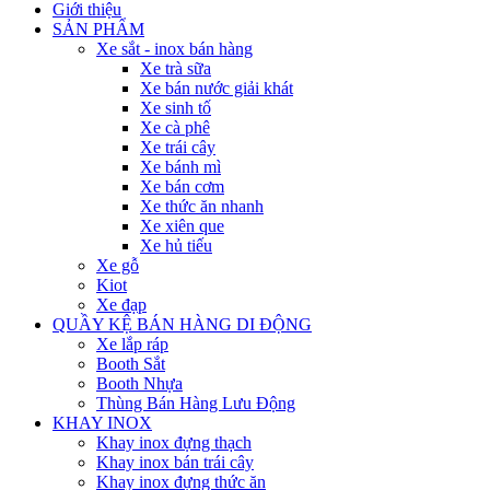
Giới thiệu
SẢN PHẨM
Xe sắt - inox bán hàng
Xe trà sữa
Xe bán nước giải khát
Xe sinh tố
Xe cà phê
Xe trái cây
Xe bánh mì
Xe bán cơm
Xe thức ăn nhanh
Xe xiên que
Xe hủ tiếu
Xe gỗ
Kiot
Xe đạp
QUẦY KỆ BÁN HÀNG DI ĐỘNG
Xe lắp ráp
Booth Sắt
Booth Nhựa
Thùng Bán Hàng Lưu Động
KHAY INOX
Khay inox đựng thạch
Khay inox bán trái cây
Khay inox đựng thức ăn