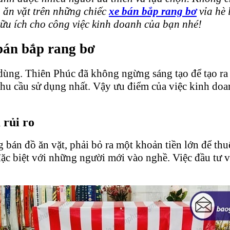
ồ ăn vặt trên những chiếc
xe bán bắp rang bơ
vỉa hè 
hữu ích cho công việc kinh doanh của bạn nhé!
bán bắp rang bơ
dùng. Thiên Phúc đã không ngừng sáng tạo để tạo ra 
nhu cầu sử dụng nhất. Vậy ưu điểm của việc kinh doa
 rủi ro
 bán đồ ăn vặt, phải bỏ ra một khoản tiền lớn để thu
đặc biệt với những người mới vào nghề. Việc đầu tư 