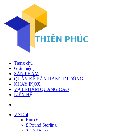
Trang chủ
Giới thiệu
SẢN PHẨM
QUẦY KỆ BÁN HÀNG DI ĐỘNG
KHAY INOX
VẬT PHẨM QUẢNG CÁO
LIÊN HỆ
VND
đ
Euro €
£ Pound Sterling
$ US Dollar