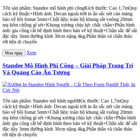
Tên sản phẩm: Standee mô hình phi côngKích thước: Cao 1,7mQuy
cách kỹ thuật:+Hình ảnh: Decan ngoài trời in ấn sắc nét cán màng
bảo vệ bồi fomat 5mm+Chất liệu: toàn bộ khung sắt vuông 20mm
mạ kẽm chống gỉ sét+Khung xương chịu lực chắc chắn+Phần hình
ảnh: gia công cắt bế định hình theo bản vẽ kỹ thuật+Chân sắt: đế sắt
đặc dày 3mm đường kính 30cm nặng 4kg,Phần thân và chân tháo
rời tiện di chuyển
Xem
Mua ngay
Standee Mô Hình Phi Công – Giải Pháp Trang Trí
Và Quảng Cáo Ấn Tượng
Tên sản phẩm: Standee mô hình ngườiKíc thước: Cao 1,7mQuy
cách kỹ thuật:+Hình ảnh: Decan ngoài trời in ấn sắc nét cán màng
bảo vệ bồi fomat 5mm+Chất liệu: toàn bộ khung sắt vuông 20mm
mạ kẽm chống gỉ sét +Khung xương chịu lực chắc chắn+Phần hình
ảnh: gia công cắt bế định hình theo bản vẽ kỹ thuật+Chân sắt: đế sắt
đặc dày 3mm đường kính 30cm nặng 4kg,Phần thân và chân tháo
rời tiện di chuyển