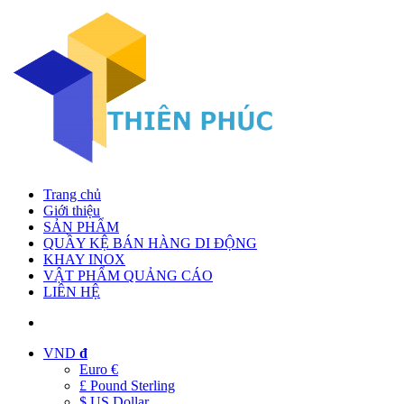
Trang chủ
Giới thiệu
SẢN PHẨM
QUẦY KỆ BÁN HÀNG DI ĐỘNG
KHAY INOX
VẬT PHẨM QUẢNG CÁO
LIÊN HỆ
VND
đ
Euro €
£ Pound Sterling
$ US Dollar