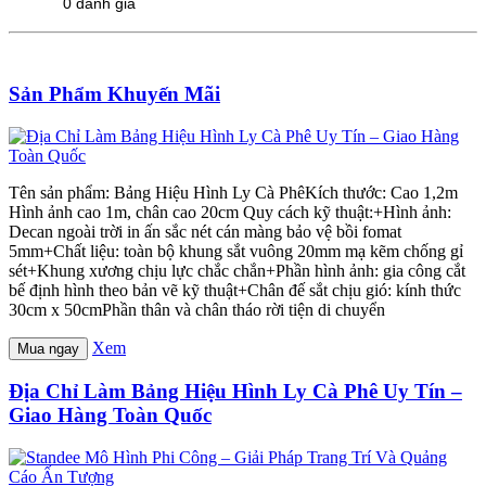
0 đánh giá
Sản Phẩm Khuyến Mãi
Tên sản phẩm: Bảng Hiệu Hình Ly Cà PhêKích thước: Cao 1,2m
Hình ảnh cao 1m, chân cao 20cm Quy cách kỹ thuật:+Hình ảnh:
Decan ngoài trời in ấn sắc nét cán màng bảo vệ bồi fomat
5mm+Chất liệu: toàn bộ khung sắt vuông 20mm mạ kẽm chống gỉ
sét+Khung xương chịu lực chắc chắn+Phần hình ảnh: gia công cắt
bế định hình theo bản vẽ kỹ thuật+Chân đế sắt chịu gió: kính thức
30cm x 50cmPhần thân và chân tháo rời tiện di chuyển
Xem
Mua ngay
Địa Chỉ Làm Bảng Hiệu Hình Ly Cà Phê Uy Tín –
Giao Hàng Toàn Quốc