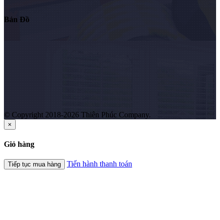
Bản Đồ
© Copyright 2018-2026 Thiên Phúc Company.
×
Giỏ hàng
Tiến hành thanh toán
Tiếp tục mua hàng