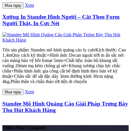
Xem
Mua ngay
Xưởng In Standee Hình Người – Cắt Theo Form
Người Thật, In Cực Nét
Tên sản phẩm: Standee mô hình quảng cáo ly cafeKích thước: Cao
1,4mQuy cách kỹ thuật:+Hình ảnh: Decan ngoài trời in ấn sắc nét
cán màng bảo vệ bồi fomat 5mm+Chất liệu: toàn bộ khung sắt
vuông 20mm mạ kẽm chống gỉ sét+Khung xương chịu lực chắc
chắn+Phần hình ảnh: gia công cắt bế định hình theo bản vẽ kỹ
thuật+Chân sắt: đế sắt đặc dày 3mm đường kính 30cm nặng
4kg,Phần thân và chân tháo rời tiện di chuyển
Xem
Mua ngay
Standee Mô Hình Quảng Cáo Giải Pháp Trưng Bày
Thu Hút Khách Hàng
Thiên Phúc Company