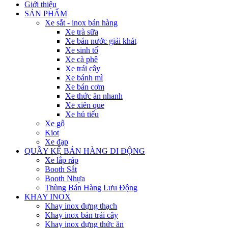
Giới thiệu
SẢN PHẨM
Xe sắt - inox bán hàng
Xe trà sữa
Xe bán nước giải khát
Xe sinh tố
Xe cà phê
Xe trái cây
Xe bánh mì
Xe bán cơm
Xe thức ăn nhanh
Xe xiên que
Xe hủ tiếu
Xe gỗ
Kiot
Xe đạp
QUẦY KỆ BÁN HÀNG DI ĐỘNG
Xe lắp ráp
Booth Sắt
Booth Nhựa
Thùng Bán Hàng Lưu Động
KHAY INOX
Khay inox đựng thạch
Khay inox bán trái cây
Khay inox đựng thức ăn