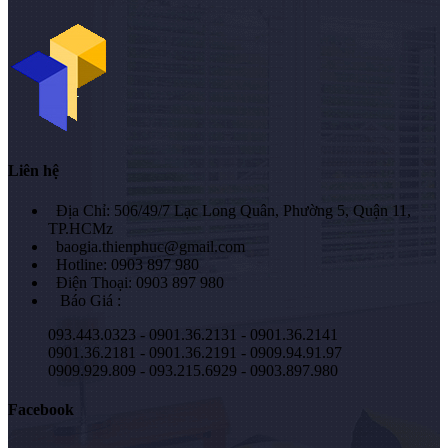
Liên hệ
Địa Chỉ: 506/49/7 Lạc Long Quân, Phường 5, Quận 11,
TP.HCMz
baogia.thienphuc@gmail.com
Hotline: 0903 897 980
Điện Thoại: 0903 897 980
Báo Giá :
093.443.0323 - 0901.36.2131 - 0901.36.2141
0901.36.2181 - 0901.36.2191 - 0909.94.91.97
0909.929.809 - 093.215.6929 - 0903.897.980
Facebook