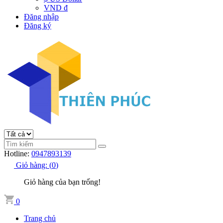
VND đ
Đăng nhập
Đăng ký
Hotline:
0947893139
Giỏ hàng:
(
0
)
Giỏ hàng của bạn trống!
0
Trang chủ