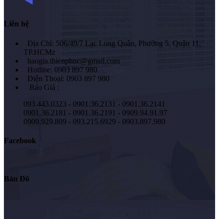
Liên hệ
Địa Chỉ: 506/49/7 Lạc Long Quân, Phường 5, Quận 11,
TP.HCMz
baogia.thienphuc@gmail.com
Hotline: 0903 897 980
Điện Thoại: 0903 897 980
Báo Giá :
093.443.0323 - 0901.36.2131 - 0901.36.2141
0901.36.2181 - 0901.36.2191 - 0909.94.91.97
0909.929.809 - 093.215.6929 - 0903.897.980
Facebook
Bản Đồ