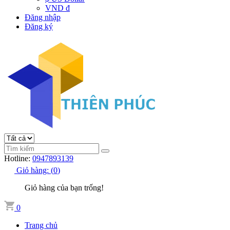
VND đ
Đăng nhập
Đăng ký
Hotline:
0947893139
Giỏ hàng:
(
0
)
Giỏ hàng của bạn trống!
0
Trang chủ