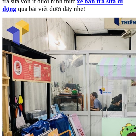
trà sữa vốn ít dưới hình thức
xe bán trà sữa di
động
qua bài viết dưới đây nhé!