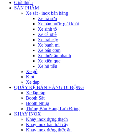
Giới thiệu
SẢN PHẨM
Xe sắt - inox bán hàng
Xe trà sữa
Xe bán nước giải khát
Xe sinh tố
Xe cà phê
Xe trái cây
Xe bánh mì
Xe bán cơm
Xe thức ăn nhanh
Xe xiên que
Xe hủ tiếu
Xe gỗ
Kiot
Xe đạp
QUẦY KỆ BÁN HÀNG DI ĐỘNG
Xe lắp ráp
Booth Sắt
Booth Nhựa
Thùng Bán Hàng Lưu Động
KHAY INOX
Khay inox đựng thạch
Khay inox bán trái cây
Khay inox đựng thức ăn