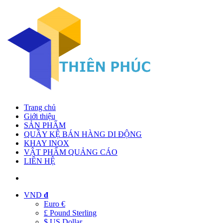
Trang chủ
Giới thiệu
SẢN PHẨM
QUẦY KỆ BÁN HÀNG DI ĐỘNG
KHAY INOX
VẬT PHẨM QUẢNG CÁO
LIÊN HỆ
VND
đ
Euro €
£ Pound Sterling
$ US Dollar