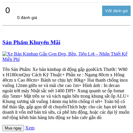
0
0 đánh giá
Sản Phẩm Khuyến Mãi
Tên Sản Phẩm: Xe bán kimbap di động gấp gọnKích Thước: W80
x H180cmQuy Cách Kỹ Thuật:+ Phần xe : Ngang 80cm x Hông
40cm x Cao 80cm+ Bánh xe chịu lực 80kg+ Hai thanh chống inox
vuông 12mm giữa xe và mái che cao 1m+ Hình ảnh : In decan
ngoài trời máy Nhật sắc nét 1400 DPI+ Xung quanh xe ốp fomat
dày 5mm+ Mặt trên xe và vách ngăn bên trong khung sắt ốp ALU+
Khung xương sắt vuông 14mm mạ kẽm chống rỉ sét+ Toàn bộ có
thể tháo lắp, gấp gọn dễ di chuyểnThích hợp: cho các bạn trẻ kinh
doanh ít vốn mở bán trà sữa, cà phê lưu động, hoặc các đại lý muốn
mở rộng kênh bán hàng lưu động xe bán cafe gắn dù
Xem
Mua ngay