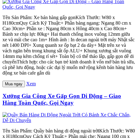
Tên Sản Phẩm: Xe bán hàng gấp gọnKích Thước: W80 x
H180cmQuy Cách Kỹ Thuật:+ Phần bảng ngang: Ngang 80 cm x
Cao 30cm+ Phần xe : Ngang 80cm x Hông 40cm x Cao 80cm+
Bánh xe chịu lực 80kg+ Hai thanh chống inox vuông 12mm giữa
xe và mái che cao 1m+ Hình ảnh : In decan ngoài trời máy Nhật sắc
nét 1400 DPI+ Xung quanh xe ốp bạt 2 da dày+ Mặt trên xe và
vách ngăn bên trong khung sắt ốp ALU+ Khung xương sắt vuông
14mm mạ kẽm chống rỉ sét+ Toàn bộ có thể tháo lắp, gấp gọn dễ di
chuyểnThích hợp: cho các bạn trẻ kinh doanh ít vốn mở bán trà sữa,
cà phê lưu động, hoặc các đại lý muốn mở rộng kênh bán hàng lưu
động xe bán cafe gắn dù
Xem
Mua ngay
Xưởng Gia Công Xe Gấp Gọn Di Động – Giao
Hàng Toàn Quốc, Gọi Ngay
Tên Sản Phẩm: Quầy bán hàng di động ngoài trờiKích Thước: W80
x H180cmQuy Cách Kỹ Thuật:+ Phần mái che: Ngang 100 cm x