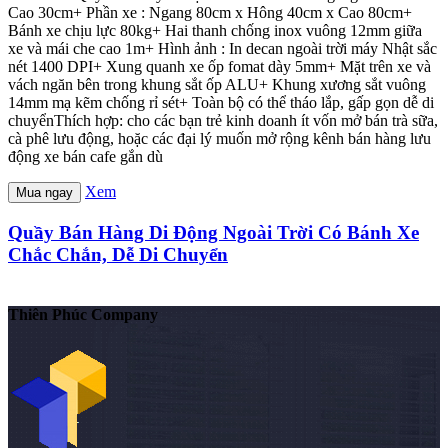
Cao 30cm+ Phần xe : Ngang 80cm x Hông 40cm x Cao 80cm+
Bánh xe chịu lực 80kg+ Hai thanh chống inox vuông 12mm giữa
xe và mái che cao 1m+ Hình ảnh : In decan ngoài trời máy Nhật sắc
nét 1400 DPI+ Xung quanh xe ốp fomat dày 5mm+ Mặt trên xe và
vách ngăn bên trong khung sắt ốp ALU+ Khung xương sắt vuông
14mm mạ kẽm chống rỉ sét+ Toàn bộ có thể tháo lắp, gấp gọn dễ di
chuyểnThích hợp: cho các bạn trẻ kinh doanh ít vốn mở bán trà sữa,
cà phê lưu động, hoặc các đại lý muốn mở rộng kênh bán hàng lưu
động xe bán cafe gắn dù
Xem
Mua ngay
Quầy Bán Hàng Di Động Ngoài Trời Có Bánh Xe
Chắc Chắn, Dễ Di Chuyển
Thiên Phúc Company