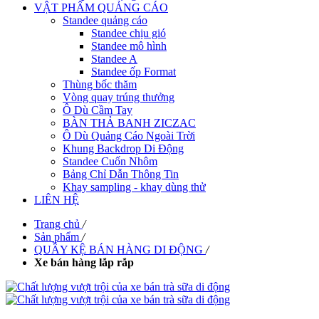
VẬT PHẨM QUẢNG CÁO
Standee quảng cáo
Standee chịu gió
Standee mô hình
Standee A
Standee ốp Format
Thùng bốc thăm
Vòng quay trúng thưởng
Ô Dù Cầm Tay
BÀN THẢ BANH ZICZAC
Ô Dù Quảng Cáo Ngoài Trời
Khung Backdrop Di Động
Standee Cuốn Nhôm
Bảng Chỉ Dẫn Thông Tin
Khay sampling - khay dùng thử
LIÊN HỆ
Trang chủ
/
Sản phẩm
/
QUẦY KỆ BÁN HÀNG DI ĐỘNG
/
Xe bán hàng lắp rắp