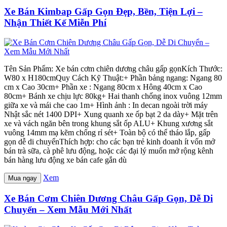
Xe Bán Kimbap Gấp Gọn Đẹp, Bền, Tiện Lợi –
Nhận Thiết Kế Miễn Phí
Tên Sản Phẩm: Xe bán cơm chiên dương châu gấp gọnKích Thước:
W80 x H180cmQuy Cách Kỹ Thuật:+ Phần bảng ngang: Ngang 80
cm x Cao 30cm+ Phần xe : Ngang 80cm x Hông 40cm x Cao
80cm+ Bánh xe chịu lực 80kg+ Hai thanh chống inox vuông 12mm
giữa xe và mái che cao 1m+ Hình ảnh : In decan ngoài trời máy
Nhật sắc nét 1400 DPI+ Xung quanh xe ốp bạt 2 da dày+ Mặt trên
xe và vách ngăn bên trong khung sắt ốp ALU+ Khung xương sắt
vuông 14mm mạ kẽm chống rỉ sét+ Toàn bộ có thể tháo lắp, gấp
gọn dễ di chuyểnThích hợp: cho các bạn trẻ kinh doanh ít vốn mở
bán trà sữa, cà phê lưu động, hoặc các đại lý muốn mở rộng kênh
bán hàng lưu động xe bán cafe gắn dù
Xem
Mua ngay
Xe Bán Cơm Chiên Dương Châu Gấp Gọn, Dễ Di
Chuyển – Xem Mẫu Mới Nhất