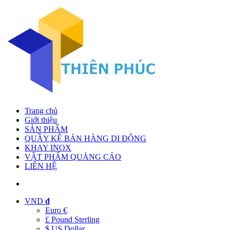
Trang chủ
Giới thiệu
SẢN PHẨM
QUẦY KỆ BÁN HÀNG DI ĐỘNG
KHAY INOX
VẬT PHẨM QUẢNG CÁO
LIÊN HỆ
VND
đ
Euro €
£ Pound Sterling
$ US Dollar