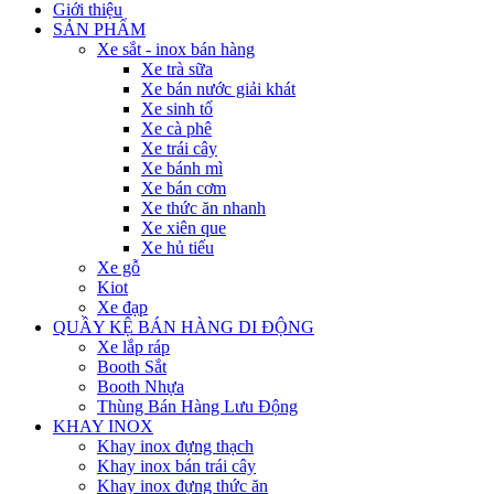
Giới thiệu
SẢN PHẨM
Xe sắt - inox bán hàng
Xe trà sữa
Xe bán nước giải khát
Xe sinh tố
Xe cà phê
Xe trái cây
Xe bánh mì
Xe bán cơm
Xe thức ăn nhanh
Xe xiên que
Xe hủ tiếu
Xe gỗ
Kiot
Xe đạp
QUẦY KỆ BÁN HÀNG DI ĐỘNG
Xe lắp ráp
Booth Sắt
Booth Nhựa
Thùng Bán Hàng Lưu Động
KHAY INOX
Khay inox đựng thạch
Khay inox bán trái cây
Khay inox đựng thức ăn