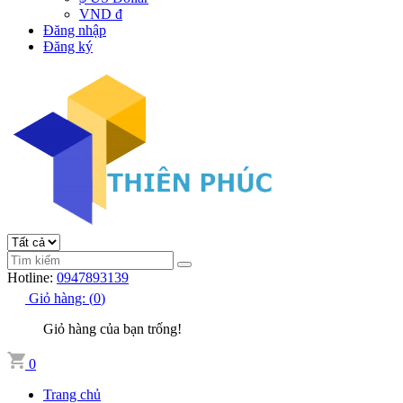
VND đ
Đăng nhập
Đăng ký
Hotline:
0947893139
Giỏ hàng:
(
0
)
Giỏ hàng của bạn trống!
0
Trang chủ