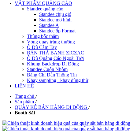
VẬT PHẨM QUẢNG CÁO
Standee quảng cáo
Standee chịu gió
Standee mô hình
Standee A
Standee ốp Format
Thùng bốc thăm
Vòng quay trúng thưởng
Ô Dù Cầm Tay
BÀN THẢ BANH ZICZAC
Ô Dù Quảng Cáo Ngoài Trời
Khung Backdrop Di Động
Standee Cuốn Nhôm
Bảng Chỉ Dẫn Thông Tin
Khay sampling - khay dùng thử
LIÊN HỆ
Trang chủ
/
Sản phẩm
/
QUẦY KỆ BÁN HÀNG DI ĐỘNG
/
Booth Sắt