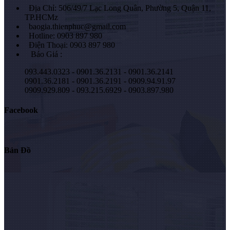
Địa Chỉ: 506/49/7 Lạc Long Quân, Phường 5, Quận 11,
TP.HCMz
baogia.thienphuc@gmail.com
Hotline: 0903 897 980
Điện Thoại: 0903 897 980
Báo Giá :
093.443.0323 - 0901.36.2131 - 0901.36.2141
0901.36.2181 - 0901.36.2191 - 0909.94.91.97
0909.929.809 - 093.215.6929 - 0903.897.980
Facebook
Bản Đồ