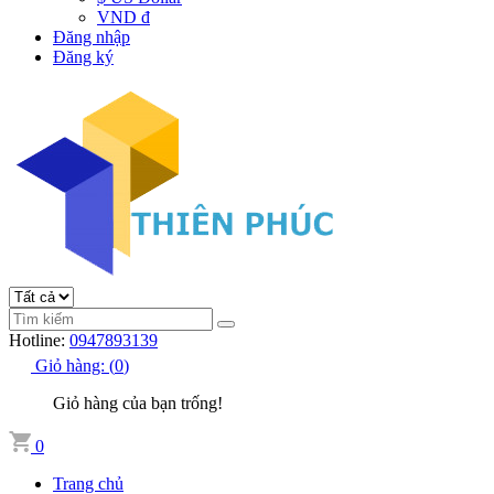
VND đ
Đăng nhập
Đăng ký
Hotline:
0947893139
Giỏ hàng:
(
0
)
Giỏ hàng của bạn trống!
0
Trang chủ