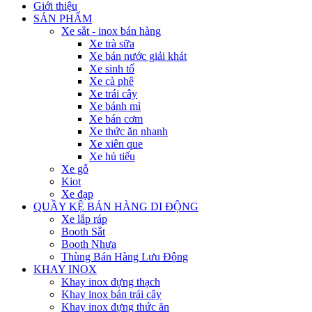
Giới thiệu
SẢN PHẨM
Xe sắt - inox bán hàng
Xe trà sữa
Xe bán nước giải khát
Xe sinh tố
Xe cà phê
Xe trái cây
Xe bánh mì
Xe bán cơm
Xe thức ăn nhanh
Xe xiên que
Xe hủ tiếu
Xe gỗ
Kiot
Xe đạp
QUẦY KỆ BÁN HÀNG DI ĐỘNG
Xe lắp ráp
Booth Sắt
Booth Nhựa
Thùng Bán Hàng Lưu Động
KHAY INOX
Khay inox đựng thạch
Khay inox bán trái cây
Khay inox đựng thức ăn