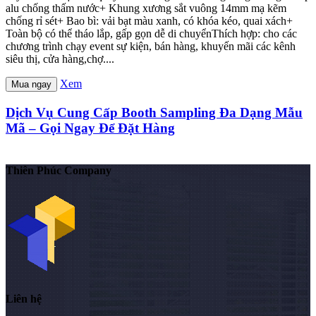
alu chống thấm nước+ Khung xương sắt vuông 14mm mạ kẽm
chống rỉ sét+ Bao bì: vải bạt màu xanh, có khóa kéo, quai xách+
Toàn bộ có thể tháo lắp, gấp gọn dễ di chuyểnThích hợp: cho các
chương trình chạy event sự kiện, bán hàng, khuyến mãi các kênh
siêu thị, cửa hàng,chợ....
Xem
Mua ngay
Dịch Vụ Cung Cấp Booth Sampling Đa Dạng Mẫu
Mã – Gọi Ngay Để Đặt Hàng
Thiên Phúc Company
Liên hệ