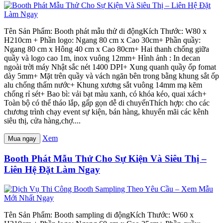
Tên Sản Phẩm: Booth phát mẫu thử di độngKích Thước: W80 x
H210cm + Phần logo: Ngang 80 cm x Cao 30cm+ Phần quầy:
Ngang 80 cm x Hông 40 cm x Cao 80cm+ Hai thanh chống giữa
quầy và logo cao 1m, inox vuông 12mm+ Hình ảnh : In decan
ngoài trời máy Nhật sắc nét 1400 DPI+ Xung quanh quầy ốp fomat
dày 5mm+ Mặt trên quầy và vách ngăn bên trong bằng khung sắt ốp
alu chống thấm nước+ Khung xương sắt vuông 14mm mạ kẽm
chống rỉ sét+ Bao bì: vải bạt màu xanh, có khóa kéo, quai xách+
Toàn bộ có thể tháo lắp, gấp gọn dễ di chuyểnThích hợp: cho các
chương trình chạy event sự kiện, bán hàng, khuyến mãi các kênh
siêu thị, cửa hàng,chợ....
Xem
Mua ngay
Booth Phát Mẫu Thử Cho Sự Kiện Và Siêu Thị –
Liên Hệ Đặt Làm Ngay
Tên Sản Phẩm: Booth sampling di độngKích Thước: W60 x