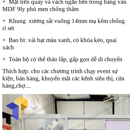
+ Mặt trên quầy và vách ngăn bên trong bằng ván
MDF 9ly phủ men chống thấm
+ Khung xương sắt vuông 14mm mạ kẽm chống
rỉ sét
+ Bao bì: vải bạt màu xanh, có khóa kéo, quai
xách
+ Toàn bộ có thể tháo lắp, gấp gọn dễ di chuyển
Thích hợp: cho các chương trình chạy event sự
kiện, bán hàng, khuyến mãi các kênh siêu thị, cửa
hàng,chợ....