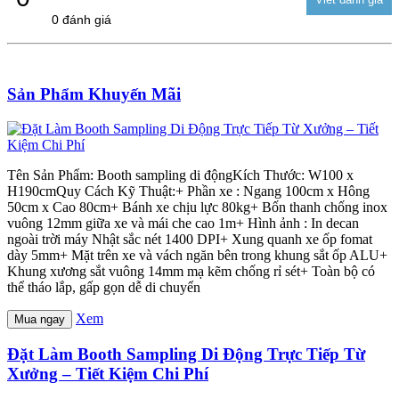
0 đánh giá
Sản Phẩm Khuyến Mãi
Tên Sản Phẩm: Booth sampling di độngKích Thước: W100 x
H190cmQuy Cách Kỹ Thuật:+ Phần xe : Ngang 100cm x Hông
50cm x Cao 80cm+ Bánh xe chịu lực 80kg+ Bốn thanh chống inox
vuông 12mm giữa xe và mái che cao 1m+ Hình ảnh : In decan
ngoài trời máy Nhật sắc nét 1400 DPI+ Xung quanh xe ốp fomat
dày 5mm+ Mặt trên xe và vách ngăn bên trong khung sắt ốp ALU+
Khung xương sắt vuông 14mm mạ kẽm chống rỉ sét+ Toàn bộ có
thể tháo lắp, gấp gọn dễ di chuyển
Xem
Mua ngay
Đặt Làm Booth Sampling Di Động Trực Tiếp Từ
Xưởng – Tiết Kiệm Chi Phí