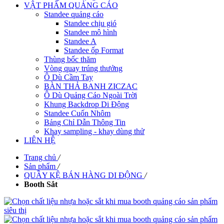
VẬT PHẨM QUẢNG CÁO
Standee quảng cáo
Standee chịu gió
Standee mô hình
Standee A
Standee ốp Format
Thùng bốc thăm
Vòng quay trúng thưởng
Ô Dù Cầm Tay
BÀN THẢ BANH ZICZAC
Ô Dù Quảng Cáo Ngoài Trời
Khung Backdrop Di Động
Standee Cuốn Nhôm
Bảng Chỉ Dẫn Thông Tin
Khay sampling - khay dùng thử
LIÊN HỆ
Trang chủ
/
Sản phẩm
/
QUẦY KỆ BÁN HÀNG DI ĐỘNG
/
Booth Sắt