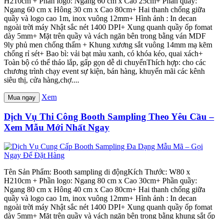
H210cm + Phần logo: Ngang 60 cm x Cao 25cm+ Phần quầy:
Ngang 60 cm x Hông 30 cm x Cao 80cm+ Hai thanh chống giữa
quầy và logo cao 1m, inox vuông 12mm+ Hình ảnh : In decan
ngoài trời máy Nhật sắc nét 1400 DPI+ Xung quanh quầy ốp fomat
dày 5mm+ Mặt trên quầy và vách ngăn bên trong bằng ván MDF
9ly phủ men chống thấm + Khung xương sắt vuông 14mm mạ kẽm
chống rỉ sét+ Bao bì: vải bạt màu xanh, có khóa kéo, quai xách+
Toàn bộ có thể tháo lắp, gấp gọn dễ di chuyểnThích hợp: cho các
chương trình chạy event sự kiện, bán hàng, khuyến mãi các kênh
siêu thị, cửa hàng,chợ....
Xem
Mua ngay
Dịch Vụ Thi Công Booth Sampling Theo Yêu Cầu –
Xem Mẫu Mới Nhất Ngay
Tên Sản Phẩm: Booth sampling di độngKích Thước: W80 x
H210cm + Phần logo: Ngang 80 cm x Cao 30cm+ Phần quầy:
Ngang 80 cm x Hông 40 cm x Cao 80cm+ Hai thanh chống giữa
quầy và logo cao 1m, inox vuông 12mm+ Hình ảnh : In decan
ngoài trời máy Nhật sắc nét 1400 DPI+ Xung quanh quầy ốp fomat
dày 5mm+ Mặt trên quầy và vách ngăn bên trong bằng khung sắt ốp