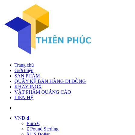
Trang chủ
Giới thiệu
SẢN PHẨM
QUẦY KỆ BÁN HÀNG DI ĐỘNG
KHAY INOX
VẬT PHẨM QUẢNG CÁO
LIÊN HỆ
VND
đ
Euro €
£ Pound Sterling
$ US Dollar