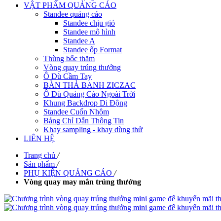
VẬT PHẨM QUẢNG CÁO
Standee quảng cáo
Standee chịu gió
Standee mô hình
Standee A
Standee ốp Format
Thùng bốc thăm
Vòng quay trúng thưởng
Ô Dù Cầm Tay
BÀN THẢ BANH ZICZAC
Ô Dù Quảng Cáo Ngoài Trời
Khung Backdrop Di Động
Standee Cuốn Nhôm
Bảng Chỉ Dẫn Thông Tin
Khay sampling - khay dùng thử
LIÊN HỆ
Trang chủ
/
Sản phẩm
/
PHỤ KIỆN QUẢNG CÁO
/
Vòng quay may mắn trúng thưởng