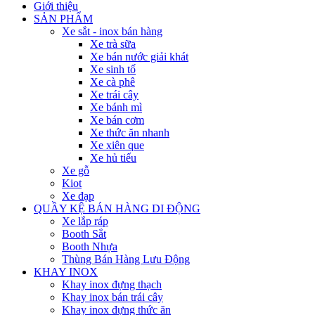
Giới thiệu
SẢN PHẨM
Xe sắt - inox bán hàng
Xe trà sữa
Xe bán nước giải khát
Xe sinh tố
Xe cà phê
Xe trái cây
Xe bánh mì
Xe bán cơm
Xe thức ăn nhanh
Xe xiên que
Xe hủ tiếu
Xe gỗ
Kiot
Xe đạp
QUẦY KỆ BÁN HÀNG DI ĐỘNG
Xe lắp ráp
Booth Sắt
Booth Nhựa
Thùng Bán Hàng Lưu Động
KHAY INOX
Khay inox đựng thạch
Khay inox bán trái cây
Khay inox đựng thức ăn