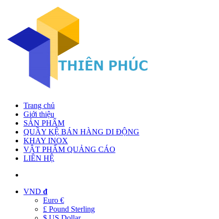
Trang chủ
Giới thiệu
SẢN PHẨM
QUẦY KỆ BÁN HÀNG DI ĐỘNG
KHAY INOX
VẬT PHẨM QUẢNG CÁO
LIÊN HỆ
VND
đ
Euro €
£ Pound Sterling
$ US Dollar