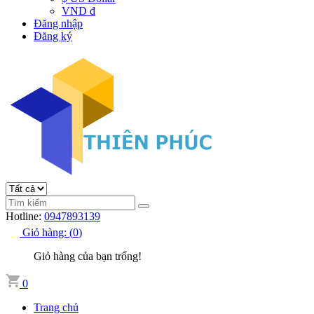
VND đ
Đăng nhập
Đăng ký
Hotline:
0947893139
Giỏ hàng:
(
0
)
Giỏ hàng của bạn trống!
0
Trang chủ