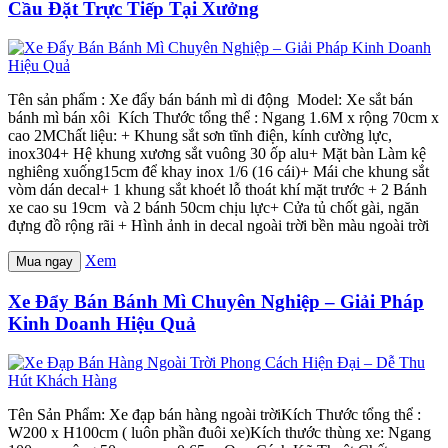
Cầu Đặt Trực Tiếp Tại Xưởng
Tên sản phẩm : Xe đẩy bán bánh mì di động Model: Xe sắt bán
bánh mì bán xôi Kích Thước tổng thể : Ngang 1.6M x rộng 70cm x
cao 2MChất liệu: + Khung sắt sơn tĩnh điện, kính cường lực,
inox304+ Hệ khung xương sắt vuông 30 ốp alu+ Mặt bàn Làm kệ
nghiêng xuống15cm để khay inox 1/6 (16 cái)+ Mái che khung sắt
vòm dán decal+ 1 khung sắt khoét lỗ thoát khí mặt trước + 2 Bánh
xe cao su 19cm và 2 bánh 50cm chịu lực+ Cửa tủ chốt gài, ngăn
đựng đồ rộng rãi + Hình ảnh in decal ngoài trời bền màu ngoài trời
Xem
Mua ngay
Xe Đẩy Bán Bánh Mì Chuyên Nghiệp – Giải Pháp
Kinh Doanh Hiệu Quả
Tên Sản Phẩm: Xe đạp bán hàng ngoài trờiKích Thước tổng thể :
W200 x H100cm ( luôn phần đuôi xe)Kích thước thùng xe: Ngang