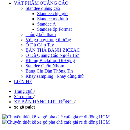
VẬT PHẨM QUẢNG CÁO
Standee quảng cáo
Standee chịu gió
Standee mô hình
Standee A
Standee ốp Format
Thùng bốc thăm
Vòng quay trúng thưởng
Ô Dù Cầm Tay
BÀN THẢ BANH ZICZAC
Ô Dù Quảng Cáo Ngoài Trời
Khung Backdrop Di Động
Standee Cuốn Nhôm
Bảng Chỉ Dẫn Thông Tin
Khay sampling - khay dùng thử
LIÊN HỆ
Trang chủ
/
Sản phẩm
/
XE BÁN HÀNG LƯU ĐỘNG
/
xe gỗ palet