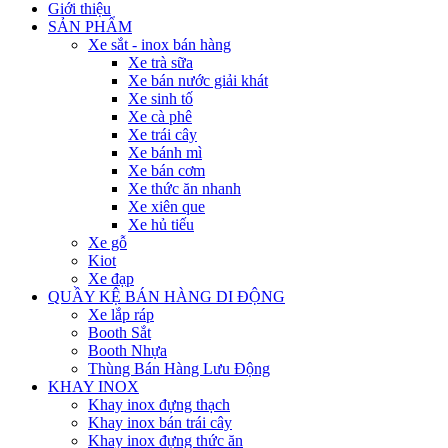
Giới thiệu
SẢN PHẨM
Xe sắt - inox bán hàng
Xe trà sữa
Xe bán nước giải khát
Xe sinh tố
Xe cà phê
Xe trái cây
Xe bánh mì
Xe bán cơm
Xe thức ăn nhanh
Xe xiên que
Xe hủ tiếu
Xe gỗ
Kiot
Xe đạp
QUẦY KỆ BÁN HÀNG DI ĐỘNG
Xe lắp ráp
Booth Sắt
Booth Nhựa
Thùng Bán Hàng Lưu Động
KHAY INOX
Khay inox đựng thạch
Khay inox bán trái cây
Khay inox đựng thức ăn