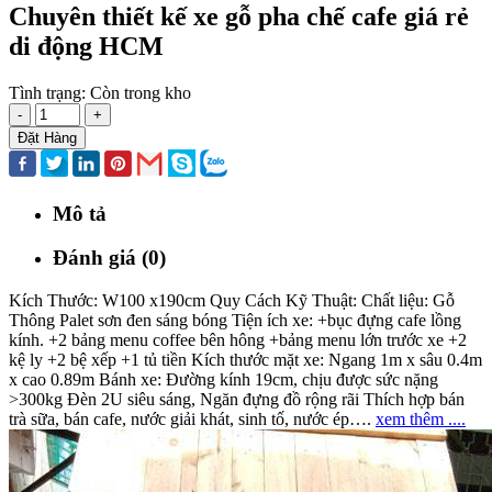
Chuyên thiết kế xe gỗ pha chế cafe giá rẻ
di động HCM
Tình trạng:
Còn trong kho
-
+
Đặt Hàng
Mô tả
Đánh giá (0)
Kích Thước: W100 x190cm Quy Cách Kỹ Thuật: Chất liệu: Gỗ
Thông Palet sơn đen sáng bóng Tiện ích xe: +bục đựng cafe lồng
kính. +2 bảng menu coffee bên hông +bảng menu lớn trước xe +2
kệ ly +2 bệ xếp +1 tủ tiền Kích thước mặt xe: Ngang 1m x sâu 0.4m
x cao 0.89m Bánh xe: Đường kính 19cm, chịu được sức nặng
>300kg Đèn 2U siêu sáng, Ngăn đựng đồ rộng rãi Thích hợp bán
trà sữa, bán cafe, nước giải khát, sinh tố, nước ép….
xem thêm ....