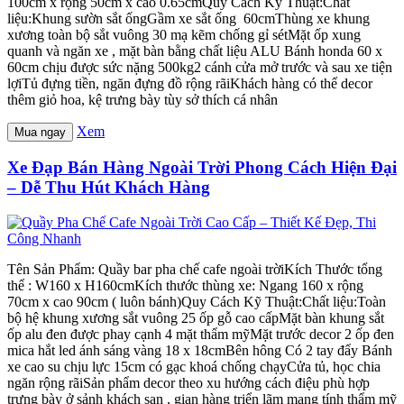
100cm x rộng 50cm x cao 0.65cmQuy Cách Kỹ Thuật:Chất
liệu:Khung sườn sắt ốngGầm xe sắt ống 60cmThùng xe khung
xương toàn bộ sắt vuông 30 mạ kẽm chống gỉ sétMặt ốp xung
quanh và ngăn xe , mặt bàn bằng chất liệu ALU Bánh honda 60 x
60cm chịu được sức nặng 500kg2 cánh cửa mở trước và sau xe tiện
lợiTủ đựng tiền, ngăn đựng đồ rộng rãiKhách hàng có thể decor
thêm giỏ hoa, kệ trưng bày tùy sở thích cá nhân
Xem
Mua ngay
Xe Đạp Bán Hàng Ngoài Trời Phong Cách Hiện Đại
– Dễ Thu Hút Khách Hàng
Tên Sản Phẩm: Quầy bar pha chế cafe ngoài trờiKích Thước tổng
thể : W160 x H160cmKích thước thùng xe: Ngang 160 x rộng
70cm x cao 90cm ( luôn bánh)Quy Cách Kỹ Thuật:Chất liệu:Toàn
bộ hệ khung xương sắt vuông 25 ốp gỗ cao cấpMặt bàn khung sắt
ốp alu đen được phay cạnh 4 mặt thẩm mỹMặt trước decor 2 ốp đen
mica hắt led ánh sáng vàng 18 x 18cmBên hông Có 2 tay đẩy Bánh
xe cao su chịu lực 15cm có gạc khoá chống chạyCửa tủ, học chia
ngăn rộng rãiSản phẩm decor theo xu hướng cách điệu phù hợp
trưng bày ở sảnh khách sạn , gian hàng triển lãm mang tính thẩm mỹ