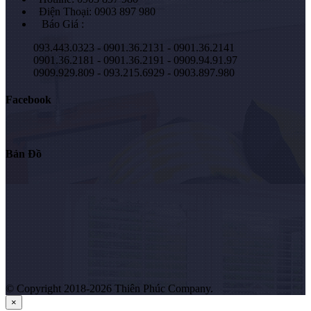
Điện Thoại: 0903 897 980
Báo Giá :
093.443.0323 - 0901.36.2131 - 0901.36.2141
0901.36.2181 - 0901.36.2191 - 0909.94.91.97
0909.929.809 - 093.215.6929 - 0903.897.980
Facebook
Bản Đồ
© Copyright 2018-2026 Thiên Phúc Company.
×