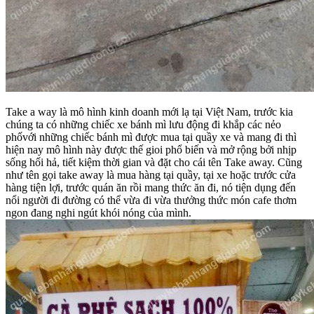
Take a way là mô hình kinh doanh mới lạ tại Việt Nam, trước kia
chúng ta có những chiếc xe bánh mì lưu động đi khắp các nẻo
phốvới những chiếc bánh mì được mua tại quầy xe và mang đi thì
hiện nay mô hình này được thế gioi phổ biến và mở rộng bởi nhịp
sống hối hả, tiết kiệm thời gian và đặt cho cái tên Take away. Cũng
như tên gọi take away là mua hàng tại quầy, tại xe hoặc trước cửa
hàng tiện lợi, trước quán ăn rồi mang thức ăn đi, nó tiện dụng đến
nổi người đi đường có thể vừa đi vừa thưởng thức món cafe thơm
ngon đang nghi ngút khói nóng của mình.