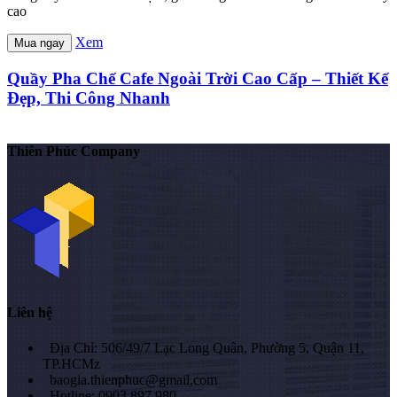
cao
Xem
Mua ngay
Quầy Pha Chế Cafe Ngoài Trời Cao Cấp – Thiết Kế
Đẹp, Thi Công Nhanh
Thiên Phúc Company
Liên hệ
Địa Chỉ: 506/49/7 Lạc Long Quân, Phường 5, Quận 11,
TP.HCMz
baogia.thienphuc@gmail.com
Hotline: 0903 897 980