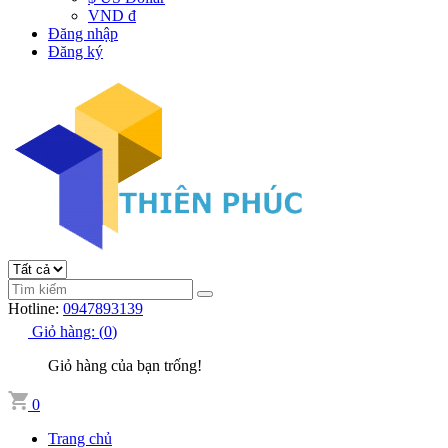
VND đ
Đăng nhập
Đăng ký
Hotline:
0947893139
Giỏ hàng:
(
0
)
Giỏ hàng của bạn trống!
0
Trang chủ