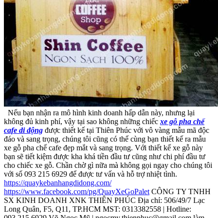
Nếu bạn nhận ra mô hình kinh doanh hấp dẫn này, nhưng lại
không đủ kinh phí, vậy tại sao không những chiếc
xe gỗ pha chế
cafe di động
được thiết kế tại Thiên Phúc với vô vàng mẫu mã độc
đáo và sang trọng, chúng tôi cũng có thể cùng bạn thiết kế ra mẫu
xe gỗ pha chế cafe đẹp mắt và sang trọng. Với thiết kế xe gỗ này
bạn sẽ tiết kiệm được kha khá tiền đầu tư cũng như chi phí đầu tư
cho chiếc xe gỗ. Chần chờ gì nữa mà không gọi ngay cho chúng tôi
với số 093 215 6929 để được tư vấn và hỗ trợ nhiệt tình.
https://quaykebanhangdidong.com/
https://www.facebook.com/pg/QuayXeGoPalet
CÔNG TY TNHH
SX KINH DOANH XNK THIÊN PHÚC Địa chỉ: 506/49/7 Lạc
Long Quân, F5, Q11, TP.HCM MST: 0313382558 | Hotline:
093.215.6929 Võ Ngọc Mỹ | ngocmy.thienphuc@gmail.com làm