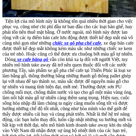
Tiện lợi của mô hình này là không tốn quá nhiều thời gian cho việc
phục vụ, cũng như chi phí đầu tư ban đầu cho các loại bàn ghế, hay
phải tốn tiên thuê mặt bằng. Ở nước ngoài, mô hình này được lan
rộng với các tụ điểm bán cafe lưu động được thiết kế đẹp mắt mà vô
cùng nhỏ gọn như những
chiếc xe gỗ pha chế cafe
, xe đạp bán cafe
được thiết kế đẹp mắt không kém màu sắc như những chiếc xe kem
của trẻ nhỏ. Hoặc cũng có thể được ưa chuộng bởi màu gỗ tự nhiên.
Dòng
xe cafe bằng gỗ
vẫn còn khá xa lạ đối với người Việt, tuy
nhiên mô hình take away đã trở nên quen thuộc đối với các nước
phương Tây, sản phẩm xe gỗ pha chế cafe tại Thiên Phúc là loại xe
làm bằng gỗ, thông thường bằng những thanh gỗ thông pallet ghép
lại với nhau để tạo thành xe, màu sắc được để nguyên màu gỗ cho
tự nhiên và mang tính hiện đại, mới mẻ. Thường được sơn PU
chống mối mọt, chống thấm nước và tạo cho gỗ một màu vàng óng,
làm nổi bật màu gỗ tự nhiên càng thêm sang trọng. Hiện nay, cuộc
sống hòa nhập đã làm chúng ta ngày càng muốn sống tốt và được
hưởng những chế độ tốt nhất, cũng như hòa mình vào thế giới để
thấy được nhiều cái hay và cùng phát triển. Nhất là thế hệ trẻ năng
động, các bạn luôn thay đổi, luôn cập nhật những xu hướng mới và
bắt kịp vơi thời đại, nên mô hình kinh doanh take away khi du nhập
vào Việt Nam đã nhận được sự ủng hộ nhiệt tình của các bạn trẻ,
bởi tính tiện lợi, tiết kiệm thời gian và bởi nó là cái mới cần được