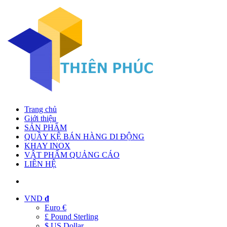
Trang chủ
Giới thiệu
SẢN PHẨM
QUẦY KỆ BÁN HÀNG DI ĐỘNG
KHAY INOX
VẬT PHẨM QUẢNG CÁO
LIÊN HỆ
VND
đ
Euro €
£ Pound Sterling
$ US Dollar