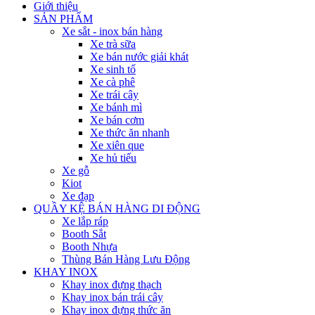
Giới thiệu
SẢN PHẨM
Xe sắt - inox bán hàng
Xe trà sữa
Xe bán nước giải khát
Xe sinh tố
Xe cà phê
Xe trái cây
Xe bánh mì
Xe bán cơm
Xe thức ăn nhanh
Xe xiên que
Xe hủ tiếu
Xe gỗ
Kiot
Xe đạp
QUẦY KỆ BÁN HÀNG DI ĐỘNG
Xe lắp ráp
Booth Sắt
Booth Nhựa
Thùng Bán Hàng Lưu Động
KHAY INOX
Khay inox đựng thạch
Khay inox bán trái cây
Khay inox đựng thức ăn