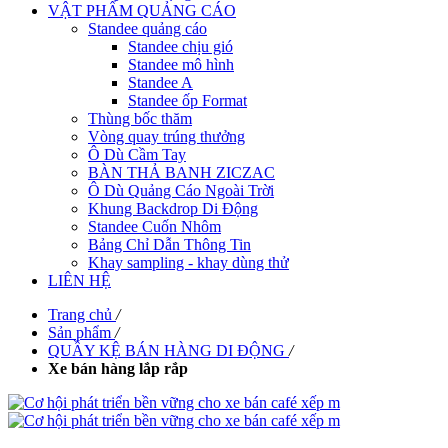
VẬT PHẨM QUẢNG CÁO
Standee quảng cáo
Standee chịu gió
Standee mô hình
Standee A
Standee ốp Format
Thùng bốc thăm
Vòng quay trúng thưởng
Ô Dù Cầm Tay
BÀN THẢ BANH ZICZAC
Ô Dù Quảng Cáo Ngoài Trời
Khung Backdrop Di Động
Standee Cuốn Nhôm
Bảng Chỉ Dẫn Thông Tin
Khay sampling - khay dùng thử
LIÊN HỆ
Trang chủ
/
Sản phẩm
/
QUẦY KỆ BÁN HÀNG DI ĐỘNG
/
Xe bán hàng lắp rắp