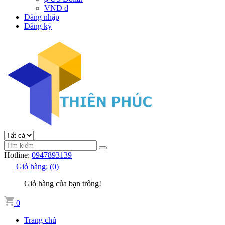
VND đ
Đăng nhập
Đăng ký
Hotline:
0947893139
Giỏ hàng:
(
0
)
Giỏ hàng của bạn trống!
0
Trang chủ