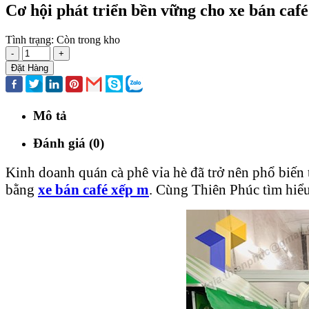
Cơ hội phát triển bền vững cho xe bán caf
Tình trạng:
Còn trong kho
-
+
Đặt Hàng
Mô tả
Đánh giá (0)
Kinh doanh quán cà phê vỉa hè đã trở nên phổ biến 
bằng
xe bán café xếp m
. Cùng Thiên Phúc tìm hiểu