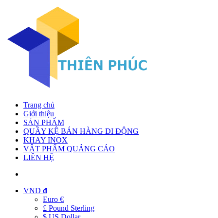
Trang chủ
Giới thiệu
SẢN PHẨM
QUẦY KỆ BÁN HÀNG DI ĐỘNG
KHAY INOX
VẬT PHẨM QUẢNG CÁO
LIÊN HỆ
VND
đ
Euro €
£ Pound Sterling
$ US Dollar