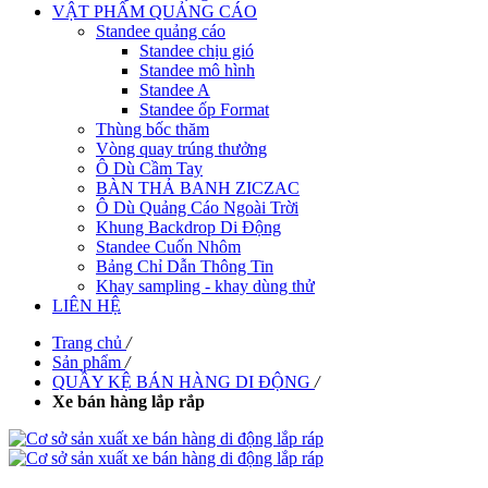
VẬT PHẨM QUẢNG CÁO
Standee quảng cáo
Standee chịu gió
Standee mô hình
Standee A
Standee ốp Format
Thùng bốc thăm
Vòng quay trúng thưởng
Ô Dù Cầm Tay
BÀN THẢ BANH ZICZAC
Ô Dù Quảng Cáo Ngoài Trời
Khung Backdrop Di Động
Standee Cuốn Nhôm
Bảng Chỉ Dẫn Thông Tin
Khay sampling - khay dùng thử
LIÊN HỆ
Trang chủ
/
Sản phẩm
/
QUẦY KỆ BÁN HÀNG DI ĐỘNG
/
Xe bán hàng lắp rắp