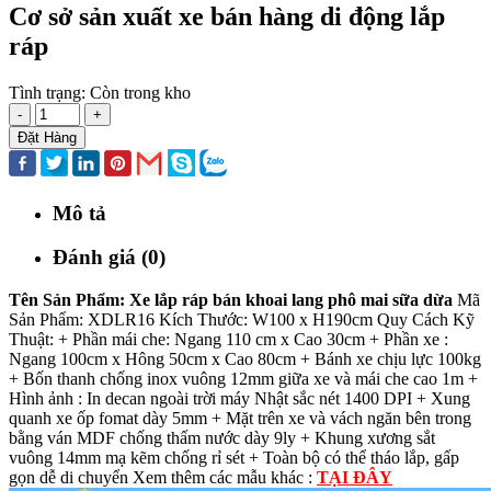
Cơ sở sản xuất xe bán hàng di động lắp
ráp
Tình trạng:
Còn trong kho
-
+
Đặt Hàng
Mô tả
Đánh giá (0)
Tên Sản Phẩm: Xe lắp ráp bán khoai lang phô mai sữa dừa
Mã
Sản Phẩm: XDLR16 Kích Thước: W100 x H190cm Quy Cách Kỹ
Thuật: + Phần mái che: Ngang 110 cm x Cao 30cm + Phần xe :
Ngang 100cm x Hông 50cm x Cao 80cm + Bánh xe chịu lực 100kg
+ Bốn thanh chống inox vuông 12mm giữa xe và mái che cao 1m +
Hình ảnh : In decan ngoài trời máy Nhật sắc nét 1400 DPI + Xung
quanh xe ốp fomat dày 5mm + Mặt trên xe và vách ngăn bên trong
bằng ván MDF chống thấm nước dày 9ly + Khung xương sắt
vuông 14mm mạ kẽm chống rỉ sét + Toàn bộ có thể tháo lắp, gấp
gọn dễ di chuyển Xem thêm các mẫu khác :
TẠI ĐÂY