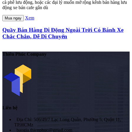
cà phê lưu động, hoặc các đại lý muốn mở rộng kênh bán hàng lưu
động xe bán cafe gắn dù
Xem
Mua ngay
Quầy Bán Hàng Di Động Ngoài Trời Có Bánh Xe
Chắc Chắn, Dễ Di Chuyển
Thiên Phúc Company
Liên hệ
Địa Chỉ: 506/49/7 Lạc Long Quân, Phường 5, Quận 11,
TP.HCMz
baogia.thienphuc@gmail.com