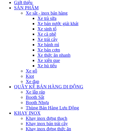
Giới thiệu
SẢN PHẨM
Xe sắt - inox bán hàng
Xe trà sữa
Xe bán nước giải khát
Xe sinh tố
Xe cà phê
Xe trái cây
Xe bánh mì
Xe bán cơm
Xe thức ăn nhanh
Xe xiên que
Xe hủ tiếu
Xe gỗ
Kiot
Xe đạp
QUẦY KỆ BÁN HÀNG DI ĐỘNG
Xe lắp ráp
Booth Sắt
Booth Nhựa
Thùng Bán Hàng Lưu Động
KHAY INOX
Khay inox đựng thạch
Khay inox bán trái cây
Khay inox đựng thức ăn