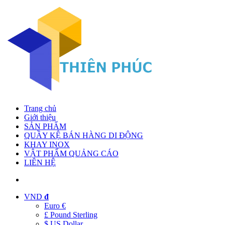
Trang chủ
Giới thiệu
SẢN PHẨM
QUẦY KỆ BÁN HÀNG DI ĐỘNG
KHAY INOX
VẬT PHẨM QUẢNG CÁO
LIÊN HỆ
VND
đ
Euro €
£ Pound Sterling
$ US Dollar