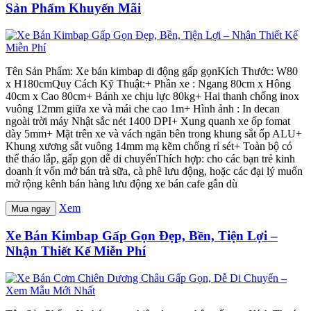
Sản Phẩm Khuyến Mãi
Tên Sản Phẩm: Xe bán kimbap di động gấp gọnKích Thước: W80
x H180cmQuy Cách Kỹ Thuật:+ Phần xe : Ngang 80cm x Hông
40cm x Cao 80cm+ Bánh xe chịu lực 80kg+ Hai thanh chống inox
vuông 12mm giữa xe và mái che cao 1m+ Hình ảnh : In decan
ngoài trời máy Nhật sắc nét 1400 DPI+ Xung quanh xe ốp fomat
dày 5mm+ Mặt trên xe và vách ngăn bên trong khung sắt ốp ALU+
Khung xương sắt vuông 14mm mạ kẽm chống rỉ sét+ Toàn bộ có
thể tháo lắp, gấp gọn dễ di chuyểnThích hợp: cho các bạn trẻ kinh
doanh ít vốn mở bán trà sữa, cà phê lưu động, hoặc các đại lý muốn
mở rộng kênh bán hàng lưu động xe bán cafe gắn dù
Xem
Mua ngay
Xe Bán Kimbap Gấp Gọn Đẹp, Bền, Tiện Lợi –
Nhận Thiết Kế Miễn Phí