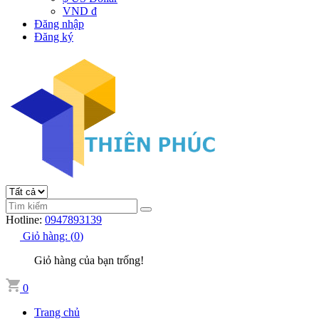
VND đ
Đăng nhập
Đăng ký
Hotline:
0947893139
Giỏ hàng:
(
0
)
Giỏ hàng của bạn trống!
0
Trang chủ