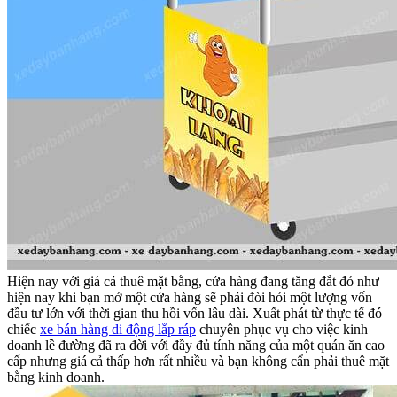
Hiện nay với giá cả thuê mặt bằng, cửa hàng đang tăng đắt đỏ như
hiện nay khi bạn mở một cửa hàng sẽ phải đòi hỏi một lượng vốn
đầu tư lớn với thời gian thu hồi vốn lâu dài. Xuất phát từ thực tế đó
chiếc
xe bán hàng di động lắp ráp
chuyên phục vụ cho việc kinh
doanh lề đường đã ra đời với đầy đủ tính năng của một quán ăn cao
cấp nhưng giá cả thấp hơn rất nhiều và bạn không cẩn phải thuê mặt
bằng kinh doanh.