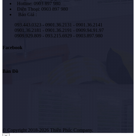
Hotline: 0903 897 980
Điện Thoại: 0903 897 980
Báo Giá :
093.443.0323 - 0901.36.2131 - 0901.36.2141
0901.36.2181 - 0901.36.2191 - 0909.94.91.97
0909.929.809 - 093.215.6929 - 0903.897.980
Facebook
Bản Đồ
© Copyright 2018-2026 Thiên Phúc Company.