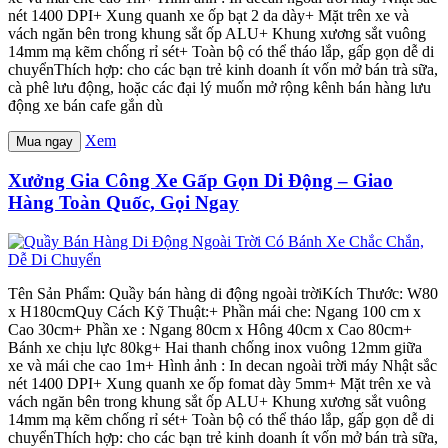
nét 1400 DPI+ Xung quanh xe ốp bạt 2 da dày+ Mặt trên xe và
vách ngăn bên trong khung sắt ốp ALU+ Khung xương sắt vuông
14mm mạ kẽm chống rỉ sét+ Toàn bộ có thể tháo lắp, gấp gọn dễ di
chuyểnThích hợp: cho các bạn trẻ kinh doanh ít vốn mở bán trà sữa,
cà phê lưu động, hoặc các đại lý muốn mở rộng kênh bán hàng lưu
động xe bán cafe gắn dù
Xem
Mua ngay
Xưởng Gia Công Xe Gấp Gọn Di Động – Giao
Hàng Toàn Quốc, Gọi Ngay
Tên Sản Phẩm: Quầy bán hàng di động ngoài trờiKích Thước: W80
x H180cmQuy Cách Kỹ Thuật:+ Phần mái che: Ngang 100 cm x
Cao 30cm+ Phần xe : Ngang 80cm x Hông 40cm x Cao 80cm+
Bánh xe chịu lực 80kg+ Hai thanh chống inox vuông 12mm giữa
xe và mái che cao 1m+ Hình ảnh : In decan ngoài trời máy Nhật sắc
nét 1400 DPI+ Xung quanh xe ốp fomat dày 5mm+ Mặt trên xe và
vách ngăn bên trong khung sắt ốp ALU+ Khung xương sắt vuông
14mm mạ kẽm chống rỉ sét+ Toàn bộ có thể tháo lắp, gấp gọn dễ di
chuyểnThích hợp: cho các bạn trẻ kinh doanh ít vốn mở bán trà sữa,