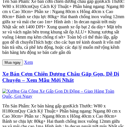
Tên Sản Phẩm: Xe bán cơm chiên dương châu gấp gọnKích Thước:
W80 x H180cmQuy Cách Kỹ Thuật:+ Phần bảng ngang: Ngang 80
cm x Cao 30cm+ Phần xe : Ngang 80cm x Hông 40cm x Cao
80cm+ Bánh xe chịu lực 80kg+ Hai thanh chống inox vuông 12mm
giữa xe và mái che cao 1m+ Hình ảnh : In decan ngoài trời máy
Nhật sắc nét 1400 DPI+ Xung quanh xe ốp bạt 2 da dày+ Mặt trên
xe và vách ngăn bên trong khung sắt ốp ALU+ Khung xương sắt
vuông 14mm mạ kẽm chống rỉ sét+ Toàn bộ có thể tháo lắp, gấp
gọn dễ di chuyểnThích hợp: cho các bạn trẻ kinh doanh ít vốn mở
bán trà sữa, cà phê lưu động, hoặc các đại lý muốn mở rộng kênh
bán hàng lưu động xe bán cafe gắn dù
Xem
Mua ngay
Xe Bán Cơm Chiên Dương Châu Gấp Gọn, Dễ Di
Chuyển – Xem Mẫu Mới Nhất
Tên Sản Phẩm: Xe bán hàng gấp gọnKích Thước: W80 x
H180cmQuy Cách Kỹ Thuật:+ Phần bảng ngang: Ngang 80 cm x
Cao 30cm+ Phần xe : Ngang 80cm x Hông 40cm x Cao 80cm+
Bánh xe chịu lực 80kg+ Hai thanh chống inox vuông 12mm giữa
xe và mái che cao 1m+ Hình ảnh : In decan ngoài trời máy Nhật sắc