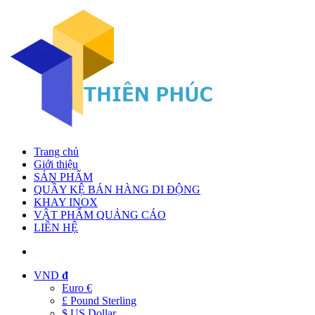
Trang chủ
Giới thiệu
SẢN PHẨM
QUẦY KỆ BÁN HÀNG DI ĐỘNG
KHAY INOX
VẬT PHẨM QUẢNG CÁO
LIÊN HỆ
VND
đ
Euro €
£ Pound Sterling
$ US Dollar