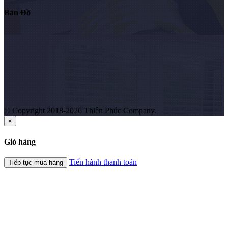
Bản Đồ
© Copyright 2018-2026 Thiên Phúc Company.
×
Giỏ hàng
Tiến hành thanh toán
Tiếp tục mua hàng