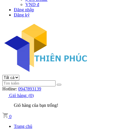
VND đ
Đăng nhập
Đăng ký
Hotline:
0947893139
Giỏ hàng:
(
0
)
Giỏ hàng của bạn trống!
0
Trang chủ