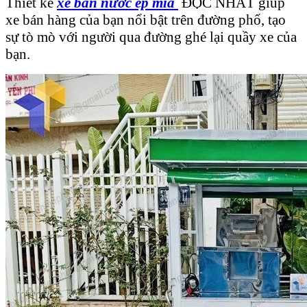
Thiết kế
xe bán nước ép mía
ĐỘC NHẤT giúp
xe bán hàng của bạn nổi bật trên đường phố, tạo
sự tò mò với người qua đường ghé lại quầy xe của
bạn.