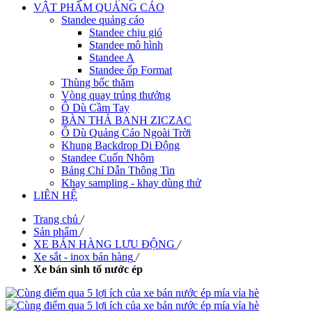
VẬT PHẨM QUẢNG CÁO
Standee quảng cáo
Standee chịu gió
Standee mô hình
Standee A
Standee ốp Format
Thùng bốc thăm
Vòng quay trúng thưởng
Ô Dù Cầm Tay
BÀN THẢ BANH ZICZAC
Ô Dù Quảng Cáo Ngoài Trời
Khung Backdrop Di Động
Standee Cuốn Nhôm
Bảng Chỉ Dẫn Thông Tin
Khay sampling - khay dùng thử
LIÊN HỆ
Trang chủ
/
Sản phẩm
/
XE BÁN HÀNG LƯU ĐỘNG
/
Xe sắt - inox bán hàng
/
Xe bán sinh tố nước ép