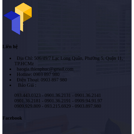
Liên hệ
Địa Chỉ: 506/49/7 Lạc Long Quân, Phường 5, Quận 11,
TP.HCMz
baogia.thienphuc@gmail.com
Hotline: 0903 897 980
Điện Thoại: 0903 897 980
Báo Giá :
093.443.0323 - 0901.36.2131 - 0901.36.2141
0901.36.2181 - 0901.36.2191 - 0909.94.91.97
0909.929.809 - 093.215.6929 - 0903.897.980
Facebook