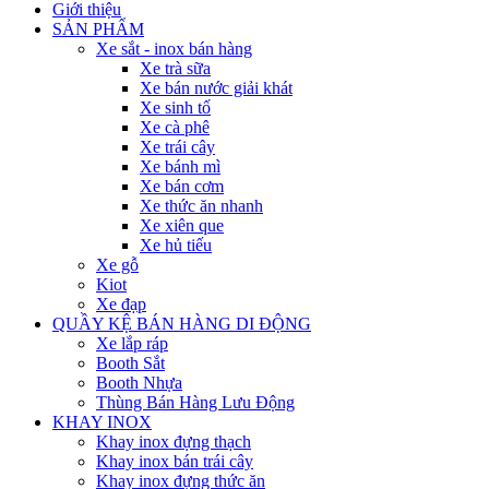
Giới thiệu
SẢN PHẨM
Xe sắt - inox bán hàng
Xe trà sữa
Xe bán nước giải khát
Xe sinh tố
Xe cà phê
Xe trái cây
Xe bánh mì
Xe bán cơm
Xe thức ăn nhanh
Xe xiên que
Xe hủ tiếu
Xe gỗ
Kiot
Xe đạp
QUẦY KỆ BÁN HÀNG DI ĐỘNG
Xe lắp ráp
Booth Sắt
Booth Nhựa
Thùng Bán Hàng Lưu Động
KHAY INOX
Khay inox đựng thạch
Khay inox bán trái cây
Khay inox đựng thức ăn