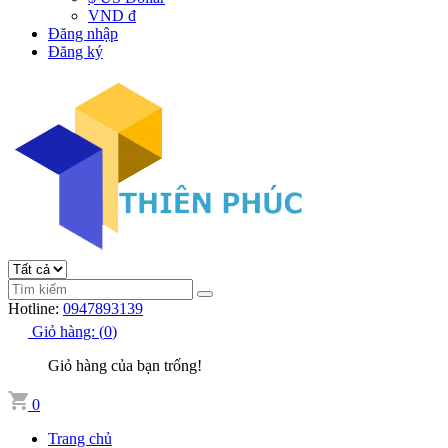
VND đ
Đăng nhập
Đăng ký
Hotline:
0947893139
Giỏ hàng:
(
0
)
Giỏ hàng của bạn trống!
0
Trang chủ