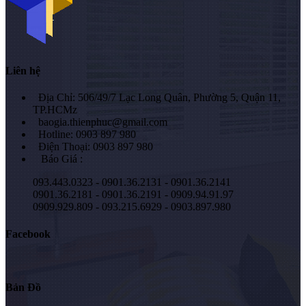
Liên hệ
Địa Chỉ: 506/49/7 Lạc Long Quân, Phường 5, Quận 11,
TP.HCMz
baogia.thienphuc@gmail.com
Hotline: 0903 897 980
Điện Thoại: 0903 897 980
Báo Giá :
093.443.0323 - 0901.36.2131 - 0901.36.2141
0901.36.2181 - 0901.36.2191 - 0909.94.91.97
0909.929.809 - 093.215.6929 - 0903.897.980
Facebook
Bản Đồ