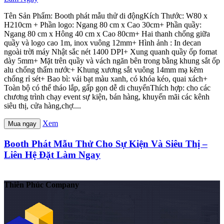
Tên Sản Phẩm: Booth phát mẫu thử di độngKích Thước: W80 x
H210cm + Phần logo: Ngang 80 cm x Cao 30cm+ Phần quầy:
Ngang 80 cm x Hông 40 cm x Cao 80cm+ Hai thanh chống giữa
quầy và logo cao 1m, inox vuông 12mm+ Hình ảnh : In decan
ngoài trời máy Nhật sắc nét 1400 DPI+ Xung quanh quầy ốp fomat
dày 5mm+ Mặt trên quầy và vách ngăn bên trong bằng khung sắt ốp
alu chống thấm nước+ Khung xương sắt vuông 14mm mạ kẽm
chống rỉ sét+ Bao bì: vải bạt màu xanh, có khóa kéo, quai xách+
Toàn bộ có thể tháo lắp, gấp gọn dễ di chuyểnThích hợp: cho các
chương trình chạy event sự kiện, bán hàng, khuyến mãi các kênh
siêu thị, cửa hàng,chợ....
Xem
Mua ngay
Booth Phát Mẫu Thử Cho Sự Kiện Và Siêu Thị –
Liên Hệ Đặt Làm Ngay
Thiên Phúc Company