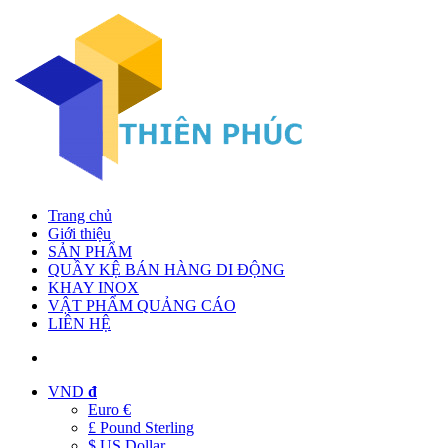
Trang chủ
Giới thiệu
SẢN PHẨM
QUẦY KỆ BÁN HÀNG DI ĐỘNG
KHAY INOX
VẬT PHẨM QUẢNG CÁO
LIÊN HỆ
VND
đ
Euro €
£ Pound Sterling
$ US Dollar