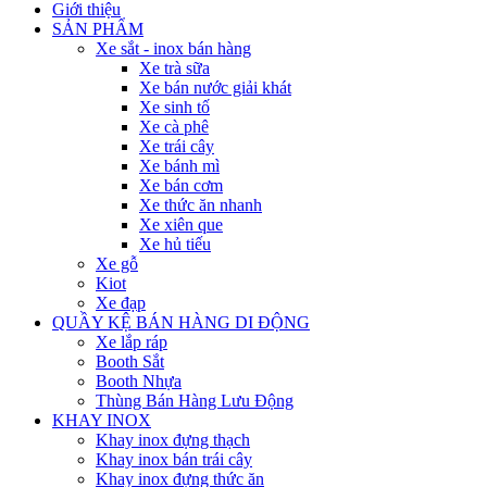
Giới thiệu
SẢN PHẨM
Xe sắt - inox bán hàng
Xe trà sữa
Xe bán nước giải khát
Xe sinh tố
Xe cà phê
Xe trái cây
Xe bánh mì
Xe bán cơm
Xe thức ăn nhanh
Xe xiên que
Xe hủ tiếu
Xe gỗ
Kiot
Xe đạp
QUẦY KỆ BÁN HÀNG DI ĐỘNG
Xe lắp ráp
Booth Sắt
Booth Nhựa
Thùng Bán Hàng Lưu Động
KHAY INOX
Khay inox đựng thạch
Khay inox bán trái cây
Khay inox đựng thức ăn