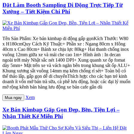
Đặt Làm Booth Sampling Di Động Trực Tiếp Từ
Xưởng – Tiết Kiệm Chi Phí
Tên Sản Phẩm: Xe bán kimbap di động gấp gọnKích Thước: W80
x H180cmQuy Cách Kỹ Thuật:+ Phần xe : Ngang 80cm x Hông
40cm x Cao 80cm+ Bánh xe chịu lực 80kg+ Hai thanh chống inox
vuông 12mm giữa xe và mái che cao 1m+ Hình ảnh : In decan
ngoài trời máy Nhật sắc nét 1400 DPI+ Xung quanh xe ốp fomat
dày 5mm+ Mặt trên xe và vách ngăn bên trong khung sắt ốp ALU+
Khung xương sắt vuông 14mm mạ kẽm chống rỉ sét+ Toàn bộ có
thể tháo lắp, gấp gọn dễ di chuyểnThích hợp: cho các bạn trẻ kinh
doanh ít vốn mở bán trà sữa, cà phê lưu động, hoặc các đại lý muốn
mở rộng kênh bán hàng lưu động xe bán cafe gắn dù
Xem
Mua ngay
Xe Bán Kimbap Gấp Gọn Đẹp, Bền, Tiện Lợi –
Nhận Thiết Kế Miễn Phí