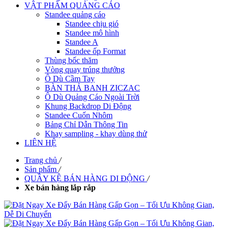
VẬT PHẨM QUẢNG CÁO
Standee quảng cáo
Standee chịu gió
Standee mô hình
Standee A
Standee ốp Format
Thùng bốc thăm
Vòng quay trúng thưởng
Ô Dù Cầm Tay
BÀN THẢ BANH ZICZAC
Ô Dù Quảng Cáo Ngoài Trời
Khung Backdrop Di Động
Standee Cuốn Nhôm
Bảng Chỉ Dẫn Thông Tin
Khay sampling - khay dùng thử
LIÊN HỆ
Trang chủ
/
Sản phẩm
/
QUẦY KỆ BÁN HÀNG DI ĐỘNG
/
Xe bán hàng lắp rắp