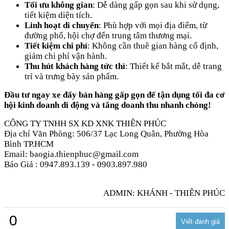
Tối ưu không gian
: Dễ dàng gấp gọn sau khi sử dụng,
tiết kiệm diện tích.
Linh hoạt di chuyển
: Phù hợp với mọi địa điểm, từ
đường phố, hội chợ đến trung tâm thương mại.
Tiết kiệm chi phí
: Không cần thuê gian hàng cố định,
giảm chi phí vận hành.
Thu hút khách hàng tức thì
: Thiết kế bắt mắt, dễ trang
trí và trưng bày sản phẩm.
Đầu tư ngay xe đẩy bán hàng gấp gọn để tận dụng tối đa cơ
hội kinh doanh di động và tăng doanh thu nhanh chóng!
CÔNG TY TNHH SX KD XNK THIÊN PHÚC
Địa chỉ Văn Phòng: 506/37 Lạc Long Quân, Phường Hòa
Bình TP.HCM
Email: baogia.thienphuc@gmail.com
Báo Giá : 0947.893.139 - 0903.897.980
ADMIN: KHÁNH - THIÊN PHÚC
0