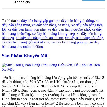
0 đánh giá
Từ khóa:
xe đẩy bán hàng gấp gọn
,
xe đẩy bán hàng di động
,
xe
đẩy bán hàng mini
,
xe đẩy bán hàng đa năng
,
xe đẩy bán hàng tiện
lợi
,
xe đẩy bán hàng gọn nhẹ
,
xe đẩy bán hàng đường phố
,
xe đẩy
bán hàng lề đường
,
xe đẩy bán hàng khung thép
,
xe đẩy bán hàng
bền đẹp
,
xe đẩy bán hàng thức ăn nhanh
,
xe đẩy bán hàng đồ uống
,
xe đẩy bán hàng gấp mở nhanh
,
xe đẩy bán hàng pop up
,
xe đẩy
bán hàng cho quán di động
Sản Phẩm Khuyến Mãi
Tên Sản Phẩm: Thùng bán hàng lưu động gắn trên xe máy✅ Size 2
để vừa thùng xốp 50 x 37 x 38cm Kích thước xếp gọn đóng gói
Size 2: 59 x 42cm x cao 20cmKích thước khi ráp thùng Size 2:
Ngang 59 x rộng 42cm x cao 42cm ( cao luôn bảng top 90cm)Chất
liệu thùng✅ Toàn bộ khung sắt vuông 14 mạ kẽm chống gỉ sét✅
Hình ảnh in decal ngoài trời bồi fomat 8ly✅ Ngăn đáy khung sắt ốp
alu chịu lực 70kgTiện ích đi kèm✅ 2 Bệ xếp phụ bên hông có khóa