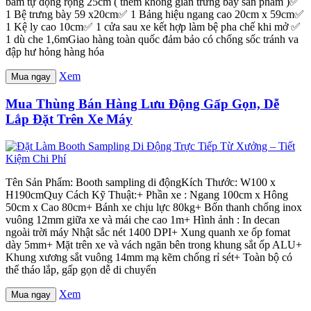
bấm tự động rộng 25cm ( thêm không gian trưng bày sản phẩm )✅
1 Bệ trưng bày 59 x20cm✅ 1 Bảng hiệu ngang cao 20cm x 59cm✅
1 Kệ ly cao 10cm✅ 1 cửa sau xe kết hợp làm bệ pha chế khi mở ✅
1 dù che 1,6mGiao hàng toàn quốc đảm bảo có chống sốc tránh va
đập hư hỏng hàng hóa
Xem
Mua ngay
Mua Thùng Bán Hàng Lưu Động Gấp Gọn, Dễ
Lắp Đặt Trên Xe Máy
Tên Sản Phẩm: Booth sampling di độngKích Thước: W100 x
H190cmQuy Cách Kỹ Thuật:+ Phần xe : Ngang 100cm x Hông
50cm x Cao 80cm+ Bánh xe chịu lực 80kg+ Bốn thanh chống inox
vuông 12mm giữa xe và mái che cao 1m+ Hình ảnh : In decan
ngoài trời máy Nhật sắc nét 1400 DPI+ Xung quanh xe ốp fomat
dày 5mm+ Mặt trên xe và vách ngăn bên trong khung sắt ốp ALU+
Khung xương sắt vuông 14mm mạ kẽm chống rỉ sét+ Toàn bộ có
thể tháo lắp, gấp gọn dễ di chuyển
Xem
Mua ngay