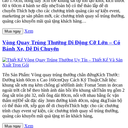
cao 170cm, hông dày 5cm Đế khung sắt ốp tôn tạo khối, kích thước
60 x 60cm 4 bánh xe đẩy nhẹToàn bộ có thể tháo lắp dễ di
chuyển Thích hợp cho các chương trình quảng cáo sự kiện event,
marketing pr sản phẩm mới, các chương trình quay số trúng thưởng,
quảng cáo khuyến mãi quà tặng khách hàng…
Xem
Mua ngay
Vòng Quay Trúng Thưởng Di Động Cỡ Lớn – Có
Bánh Xe, Dễ Di Chuyển
Tên Sản Phẩm: Vòng quay trúng thưởng chân đứngKích Thước:
Đường kính 60cm x Cao 160cmQuy Cách Kỹ Thuật:Chất liệu:
khung sắt sơn mạ kẽm chống gỉ sétHình ảnh: Fomat 5mm in decan
ngoài trời cắt bế theo hình ảnh dán bồi lên khung sắtThân trụ gồm 2
ống sắt tròn phi 32, mỗi ống dài 80cm, nối với nhau bằng ốc vặn
thẩm mỹĐế sắt đặc dày 3mm đường kính 40cm, nặng 4kgToàn bộ
có thể tháo rời, xếp gọn dễ di chuyểnThích hợp: cho các chương
trình chạy event sự kiện, các chương trình quay số trúng thưởng,
quảng cáo khuyến mãi quà tặng tri ân khách hàng,
Xem
Mua ngay