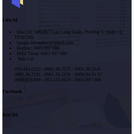
Liên hệ
Địa Chỉ: 506/49/7 Lạc Long Quân, Phường 5, Quận 11,
TP.HCMz
baogia.thienphuc@gmail.com
Hotline: 0903 897 980
Điện Thoại: 0903 897 980
Báo Giá :
093.443.0323 - 0901.36.2131 - 0901.36.2141
0901.36.2181 - 0901.36.2191 - 0909.94.91.97
0909.929.809 - 093.215.6929 - 0903.897.980
Facebook
Bản Đồ