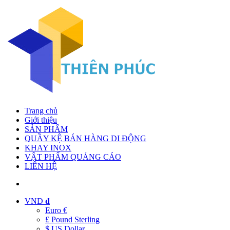
Trang chủ
Giới thiệu
SẢN PHẨM
QUẦY KỆ BÁN HÀNG DI ĐỘNG
KHAY INOX
VẬT PHẨM QUẢNG CÁO
LIÊN HỆ
VND
đ
Euro €
£ Pound Sterling
$ US Dollar