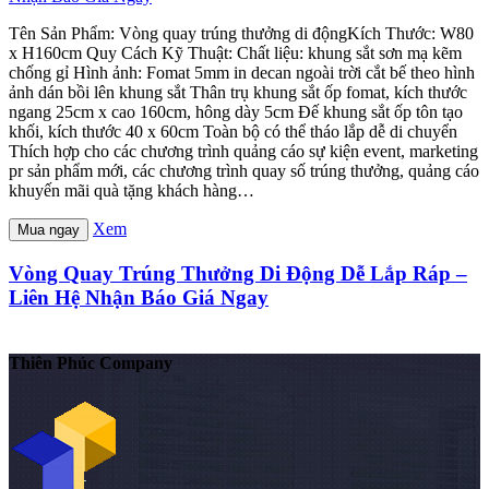
Tên Sản Phẩm: Vòng quay trúng thưởng di độngKích Thước: W80
x H160cm Quy Cách Kỹ Thuật: Chất liệu: khung sắt sơn mạ kẽm
chống gỉ Hình ảnh: Fomat 5mm in decan ngoài trời cắt bế theo hình
ảnh dán bồi lên khung sắt Thân trụ khung sắt ốp fomat, kích thước
ngang 25cm x cao 160cm, hông dày 5cm Đế khung sắt ốp tôn tạo
khối, kích thước 40 x 60cm Toàn bộ có thể tháo lắp dễ di chuyển
Thích hợp cho các chương trình quảng cáo sự kiện event, marketing
pr sản phẩm mới, các chương trình quay số trúng thưởng, quảng cáo
khuyến mãi quà tặng khách hàng…
Xem
Mua ngay
Vòng Quay Trúng Thưởng Di Động Dễ Lắp Ráp –
Liên Hệ Nhận Báo Giá Ngay
Thiên Phúc Company