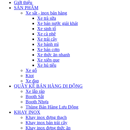
Giới thiệu
SẢN PHẨM
Xe sắt - inox bán hàng
Xe trà sữa
Xe bán nước giải khát
Xe sinh tố
Xe cà phê
Xe trái cây
Xe bánh mì
Xe bán cơm
Xe thức ăn nhanh
Xe xiên que
Xe hủ tiếu
Xe gỗ
Kiot
Xe đạp
QUẦY KỆ BÁN HÀNG DI ĐỘNG
Xe lắp ráp
Booth Sắt
Booth Nhựa
Thùng Bán Hàng Lưu Động
KHAY INOX
Khay inox đựng thạch
Khay inox bán trái cây
Khay inox đựng thức ăn