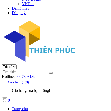
VND đ
Đăng nhập
Đăng ký
Hotline:
0947893139
Giỏ hàng:
(
0
)
Giỏ hàng của bạn trống!
0
Trang chủ