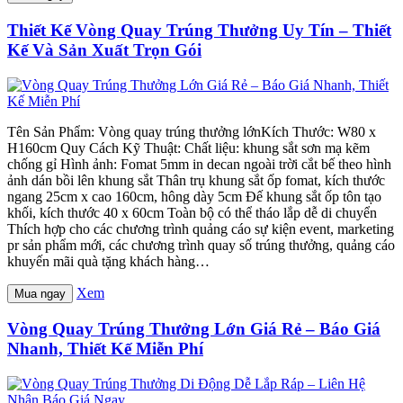
Thiết Kế Vòng Quay Trúng Thưởng Uy Tín – Thiết
Kế Và Sản Xuất Trọn Gói
Tên Sản Phẩm: Vòng quay trúng thưởng lớnKích Thước: W80 x
H160cm Quy Cách Kỹ Thuật: Chất liệu: khung sắt sơn mạ kẽm
chống gỉ Hình ảnh: Fomat 5mm in decan ngoài trời cắt bế theo hình
ảnh dán bồi lên khung sắt Thân trụ khung sắt ốp fomat, kích thước
ngang 25cm x cao 160cm, hông dày 5cm Đế khung sắt ốp tôn tạo
khối, kích thước 40 x 60cm Toàn bộ có thể tháo lắp dễ di chuyển
Thích hợp cho các chương trình quảng cáo sự kiện event, marketing
pr sản phẩm mới, các chương trình quay số trúng thưởng, quảng cáo
khuyến mãi quà tặng khách hàng…
Xem
Mua ngay
Vòng Quay Trúng Thưởng Lớn Giá Rẻ – Báo Giá
Nhanh, Thiết Kế Miễn Phí