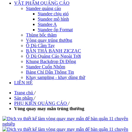
VẬT PHẨM QUẢNG CÁO
Standee quảng cáo
Standee chịu gió
Standee mô hình
Standee A
Standee ốp Format
Thùng bốc thăm
Vòng quay trúng thưởng
Ô Dù Cầm Tay
BÀN THẢ BANH ZICZAC
Ô Dù Quảng Cáo Ngoài Trời
Khung Backdrop Di Động
Standee Cuốn Nhôm
Bảng Chỉ Dẫn Thông Tin
Khay sampling - khay dùng thử
LIÊN HỆ
Trang chủ
/
Sản phẩm
/
PHỤ KIỆN QUẢNG CÁO
/
Vòng quay may mắn trúng thưởng