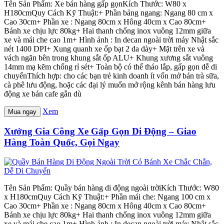
Tên Sản Phẩm: Xe bán hàng gấp gọnKích Thước: W80 x
H180cmQuy Cách Kỹ Thuật:+ Phần bảng ngang: Ngang 80 cm x
Cao 30cm+ Phần xe : Ngang 80cm x Hông 40cm x Cao 80cm+
Bánh xe chịu lực 80kg+ Hai thanh chống inox vuông 12mm giữa
xe và mái che cao 1m+ Hình ảnh : In decan ngoài trời máy Nhật sắc
nét 1400 DPI+ Xung quanh xe ốp bạt 2 da dày+ Mặt trên xe và
vách ngăn bên trong khung sắt ốp ALU+ Khung xương sắt vuông
14mm mạ kẽm chống rỉ sét+ Toàn bộ có thể tháo lắp, gấp gọn dễ di
chuyểnThích hợp: cho các bạn trẻ kinh doanh ít vốn mở bán trà sữa,
cà phê lưu động, hoặc các đại lý muốn mở rộng kênh bán hàng lưu
động xe bán cafe gắn dù
Xem
Mua ngay
Xưởng Gia Công Xe Gấp Gọn Di Động – Giao
Hàng Toàn Quốc, Gọi Ngay
Tên Sản Phẩm: Quầy bán hàng di động ngoài trờiKích Thước: W80
x H180cmQuy Cách Kỹ Thuật:+ Phần mái che: Ngang 100 cm x
Cao 30cm+ Phần xe : Ngang 80cm x Hông 40cm x Cao 80cm+
Bánh xe chịu lực 80kg+ Hai thanh chống inox vuông 12mm giữa
xe và mái che cao 1m+ Hình ảnh : In decan ngoài trời máy Nhật sắc