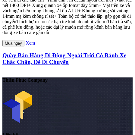
nét 1400 DPI+ Xung quanh xe ốp fomat dày 5mm+ Mặt trên xe và
vách ngăn bên trong khung sắt ốp ALU+ Khung xương sắt vuông
14mm mạ kẽm chống rỉ sét+ Toàn bộ có thể tháo lắp, gấp gọn dễ di
chuyểnThích hợp: cho các bạn trẻ kinh doanh ít vốn mở bán trà sữa,
cà phê lưu động, hoặc các đại lý muốn mở rộng kênh bán hàng lưu
động xe bán cafe gắn dù
Xem
Mua ngay
Quầy Bán Hàng Di Động Ngoài Trời Có Bánh Xe
Chắc Chắn, Dễ Di Chuyển
Thiên Phúc Company
Liên hệ