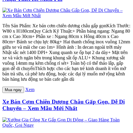
Tên Sản Phẩm: Xe bán cơm chiên dương châu gấp gọnKích Thước:
W80 x H180cmQuy Cách Kỹ Thuật:+ Phần bảng ngang: Ngang 80
cm x Cao 30cm+ Phần xe : Ngang 80cm x Hông 40cm x Cao
80cm+ Bánh xe chịu lực 80kg+ Hai thanh chống inox vuông 12mm
giữa xe và mái che cao 1m+ Hình ảnh : In decan ngoài trời máy
Nhật sắc nét 1400 DPI+ Xung quanh xe ốp bạt 2 da dày+ Mặt trên
xe và vách ngăn bên trong khung sắt ốp ALU+ Khung xương sắt
vuông 14mm mạ kẽm chống rỉ sét+ Toàn bộ có thể tháo lắp, gấp
gọn dễ di chuyểnThích hợp: cho các bạn trẻ kinh doanh ít vốn mở
bán trà sữa, cà phê lưu động, hoặc các đại lý muốn mở rộng kênh
bán hàng lưu động xe bán cafe gắn dù
Xem
Mua ngay
Xe Bán Cơm Chiên Dương Châu Gấp Gọn, Dễ Di
Chuyển – Xem Mẫu Mới Nhất