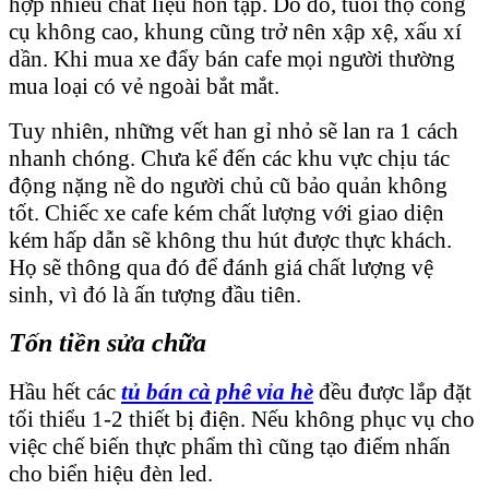
hợp nhiều chất liệu hỗn tạp. Do đó, tuổi thọ công
cụ không cao, khung cũng trở nên xập xệ, xấu xí
dần. Khi mua xe đẩy bán cafe mọi người thường
mua loại có vẻ ngoài bắt mắt.
Tuy nhiên, những vết han gỉ nhỏ sẽ lan ra 1 cách
nhanh chóng. Chưa kể đến các khu vực chịu tác
động nặng nề do người chủ cũ bảo quản không
tốt. Chiếc xe cafe kém chất lượng với giao diện
kém hấp dẫn sẽ không thu hút được thực khách.
Họ sẽ thông qua đó để đánh giá chất lượng vệ
sinh, vì đó là ấn tượng đầu tiên.
Tốn tiền sửa chữa
Hầu hết các
tủ bán cà phê vỉa hè
đều được lắp đặt
tối thiểu 1-2 thiết bị điện. Nếu không phục vụ cho
việc chế biến thực phẩm thì cũng tạo điểm nhấn
cho biển hiệu đèn led.