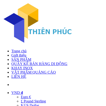
Trang chủ
Giới thiệu
SẢN PHẨM
QUẦY KỆ BÁN HÀNG DI ĐỘNG
KHAY INOX
VẬT PHẨM QUẢNG CÁO
LIÊN HỆ
VND
đ
Euro €
£ Pound Sterling
$ US Dollar