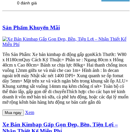
0 đánh giá
Sản Phẩm Khuyến Mãi
Tên Sản Phẩm: Xe bán kimbap di động gấp gọnKích Thước: W80
x H180cmQuy Cách Kỹ Thuật:+ Phần xe : Ngang 80cm x Hông
40cm x Cao 80cm+ Bánh xe chịu lực 80kg+ Hai thanh chống inox
vuông 12mm giữa xe và mái che cao 1m+ Hình ảnh : In decan
ngoài trời máy Nhật sắc nét 1400 DPI+ Xung quanh xe ốp fomat
dày 5mm+ Mặt trên xe và vách ngăn bên trong khung sắt ốp ALU+
Khung xương sắt vuông 14mm mạ kẽm chống rỉ sét+ Toàn bộ có
thể tháo lắp, gấp gọn dễ di chuyểnThích hợp: cho các bạn trẻ kinh
doanh ít vốn mở bán trà sữa, cà phê lưu động, hoặc các đại lý muốn
mở rộng kênh bán hàng lưu động xe bán cafe gắn dù
Xem
Mua ngay
Xe Bán Kimbap Gấp Gọn Đẹp, Bền, Tiện Lợi –
Nhận Thiết Kế Miễn Phí