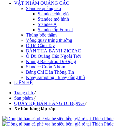
VẬT PHẨM QUẢNG CÁO
Standee quảng cáo
Standee chịu gió
Standee mô hình
Standee A
Standee ốp Format
Thùng bốc thăm
Vòng quay trúng thưởng
Ô Dù Cầm Tay
BÀN THẢ BANH ZICZAC
Ô Dù Quảng Cáo Ngoài Trời
Khung Backdrop Di Động
Standee Cuốn Nhôm
Bảng Chỉ Dẫn Thông Tin
Khay sampling - khay dùng thử
LIÊN HỆ
Trang chủ
/
Sản phẩm
/
QUẦY KỆ BÁN HÀNG DI ĐỘNG
/
Xe bán hàng lắp rắp