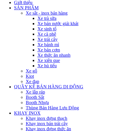
Giới thiệu
SẢN PHẨM
Xe sắt - inox bán hàng
Xe trà sữa
Xe bán nước giải khát
Xe sinh tố
Xe cà phê
Xe trái cây
Xe bánh mì
Xe bán cơm
Xe thức ăn nhanh
Xe xiên que
Xe hủ tiếu
Xe gỗ
Kiot
Xe đạp
QUẦY KỆ BÁN HÀNG DI ĐỘNG
Xe lắp ráp
Booth Sắt
Booth Nhựa
Thùng Bán Hàng Lưu Động
KHAY INOX
Khay inox đựng thạch
Khay inox bán trái cây
Khay inox đựng thức ăn