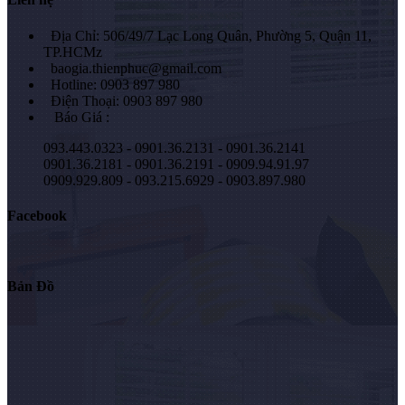
Địa Chỉ: 506/49/7 Lạc Long Quân, Phường 5, Quận 11,
TP.HCMz
baogia.thienphuc@gmail.com
Hotline: 0903 897 980
Điện Thoại: 0903 897 980
Báo Giá :
093.443.0323 - 0901.36.2131 - 0901.36.2141
0901.36.2181 - 0901.36.2191 - 0909.94.91.97
0909.929.809 - 093.215.6929 - 0903.897.980
Facebook
Bản Đồ