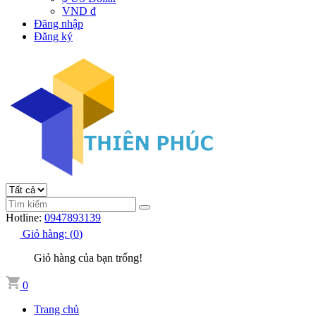
VND đ
Đăng nhập
Đăng ký
Hotline:
0947893139
Giỏ hàng:
(
0
)
Giỏ hàng của bạn trống!
0
Trang chủ