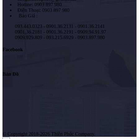
Hotline: 0903 897 980
Điện Thoại: 0903 897 980
Báo Giá :
093.443.0323 - 0901.36.2131 - 0901.36.2141
0901.36.2181 - 0901.36.2191 - 0909.94.91.97
0909.929.809 - 093.215.6929 - 0903.897.980
Facebook
Bản Đồ
© Copyright 2018-2026 Thiên Phúc Company.