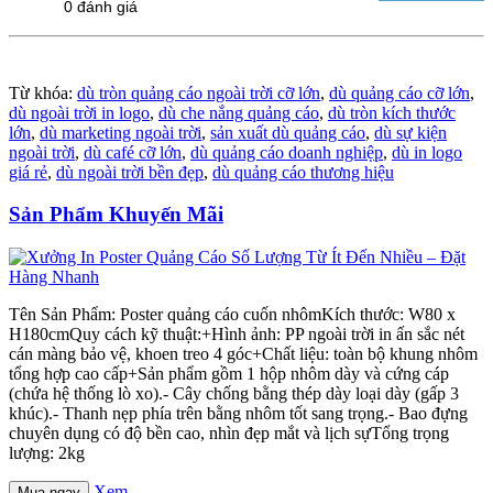
0 đánh giá
Từ khóa:
dù tròn quảng cáo ngoài trời cỡ lớn
,
dù quảng cáo cỡ lớn
,
dù ngoài trời in logo
,
dù che nắng quảng cáo
,
dù tròn kích thước
lớn
,
dù marketing ngoài trời
,
sản xuất dù quảng cáo
,
dù sự kiện
ngoài trời
,
dù café cỡ lớn
,
dù quảng cáo doanh nghiệp
,
dù in logo
giá rẻ
,
dù ngoài trời bền đẹp
,
dù quảng cáo thương hiệu
Sản Phẩm Khuyến Mãi
Tên Sản Phẩm: Poster quảng cáo cuốn nhômKích thước: W80 x
H180cmQuy cách kỹ thuật:+Hình ảnh: PP ngoài trời in ấn sắc nét
cán màng bảo vệ, khoen treo 4 góc+Chất liệu: toàn bộ khung nhôm
tổng hợp cao cấp+Sản phẩm gồm 1 hộp nhôm dày và cứng cáp
(chứa hệ thống lò xo).- Cây chống bằng thép dày loại dày (gấp 3
khúc).- Thanh nẹp phía trên bằng nhôm tốt sang trọng.- Bao đựng
chuyên dụng có độ bền cao, nhìn đẹp mắt và lịch sựTổng trọng
lượng: 2kg
Xem
Mua ngay