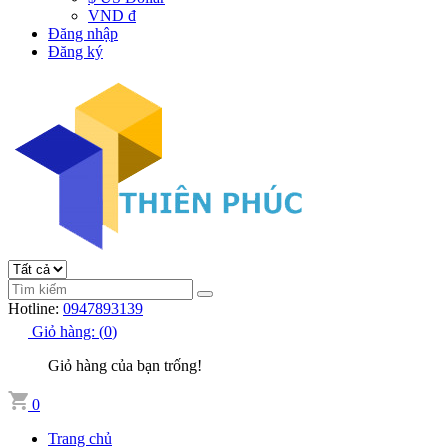
VND đ
Đăng nhập
Đăng ký
Hotline:
0947893139
Giỏ hàng:
(
0
)
Giỏ hàng của bạn trống!
0
Trang chủ