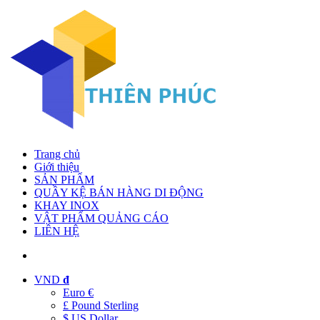
Trang chủ
Giới thiệu
SẢN PHẨM
QUẦY KỆ BÁN HÀNG DI ĐỘNG
KHAY INOX
VẬT PHẨM QUẢNG CÁO
LIÊN HỆ
VND
đ
Euro €
£ Pound Sterling
$ US Dollar