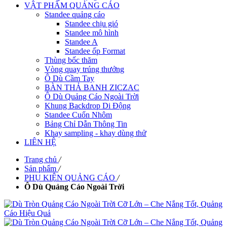
VẬT PHẨM QUẢNG CÁO
Standee quảng cáo
Standee chịu gió
Standee mô hình
Standee A
Standee ốp Format
Thùng bốc thăm
Vòng quay trúng thưởng
Ô Dù Cầm Tay
BÀN THẢ BANH ZICZAC
Ô Dù Quảng Cáo Ngoài Trời
Khung Backdrop Di Động
Standee Cuốn Nhôm
Bảng Chỉ Dẫn Thông Tin
Khay sampling - khay dùng thử
LIÊN HỆ
Trang chủ
/
Sản phẩm
/
PHỤ KIỆN QUẢNG CÁO
/
Ô Dù Quảng Cáo Ngoài Trời