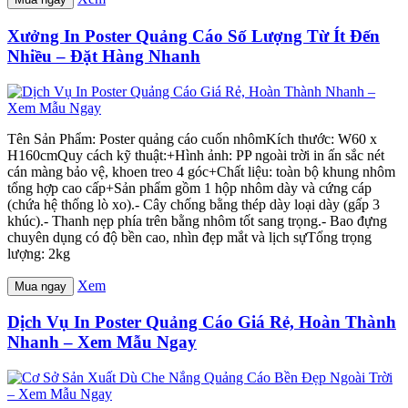
Xưởng In Poster Quảng Cáo Số Lượng Từ Ít Đến
Nhiều – Đặt Hàng Nhanh
Tên Sản Phẩm: Poster quảng cáo cuốn nhômKích thước: W60 x
H160cmQuy cách kỹ thuật:+Hình ảnh: PP ngoài trời in ấn sắc nét
cán màng bảo vệ, khoen treo 4 góc+Chất liệu: toàn bộ khung nhôm
tổng hợp cao cấp+Sản phẩm gồm 1 hộp nhôm dày và cứng cáp
(chứa hệ thống lò xo).- Cây chống bằng thép dày loại dày (gấp 3
khúc).- Thanh nẹp phía trên bằng nhôm tốt sang trọng.- Bao đựng
chuyên dụng có độ bền cao, nhìn đẹp mắt và lịch sựTổng trọng
lượng: 2kg
Xem
Mua ngay
Dịch Vụ In Poster Quảng Cáo Giá Rẻ, Hoàn Thành
Nhanh – Xem Mẫu Ngay