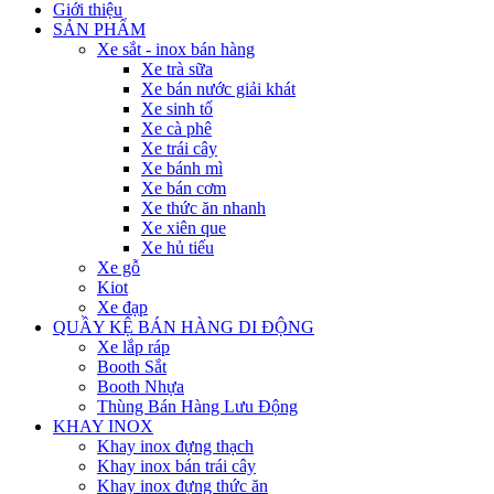
Giới thiệu
SẢN PHẨM
Xe sắt - inox bán hàng
Xe trà sữa
Xe bán nước giải khát
Xe sinh tố
Xe cà phê
Xe trái cây
Xe bánh mì
Xe bán cơm
Xe thức ăn nhanh
Xe xiên que
Xe hủ tiếu
Xe gỗ
Kiot
Xe đạp
QUẦY KỆ BÁN HÀNG DI ĐỘNG
Xe lắp ráp
Booth Sắt
Booth Nhựa
Thùng Bán Hàng Lưu Động
KHAY INOX
Khay inox đựng thạch
Khay inox bán trái cây
Khay inox đựng thức ăn