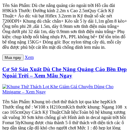
Tên Sản Phẩm: Dù che nắng quảng cáo ngoài trời Hồ câu đài
H9Kích Thước: Đường kính 2.2m x Cao 2.5mQuy Cách Kỹ
Thuật:+ Áo dù: vải bạt Hiflex 3.2zem in Kỹ thuật số sắc nét
7200DPI+ Khung dù chắc chắn+ Kèo sắt 5 ly dài 1,1m gồm 8 kèo+
Ống trên phi 28 ,dài 1.5m, dày 0.9mm sơn tĩnh điện màu trắng+
Ống dưới phi 32 dài 1m, dày 0.9mm sơn tĩnh điện màu trắng+ Phụ
kiện: chụp khớp nối bằng nhựa PA, PPL không bể+ Đế tôn tròn đổ
bê tông nặng 15KG+ Đóng gói: Bọc nylon từng cây dù, mỗi cây
đều được phủ bột cát lên mặt dù chống dính lem màu in.
Xem
Mua ngay
Cơ Sở Sản Xuất Dù Che Nắng Quảng Cáo Bền Đẹp
Ngoài Trời – Xem Mẫu Ngay
Tên Sản Phẩm: Khung trò chơi thử thách lọt qua khe hẹpKích
Thước tổng thể : W108 x H210cmKích thước khung: Ngang 108 x
cao 165cmQuy Cách Kỹ Thuật:Chất liệu:Toàn bộ hệ khung xương
sắt vuông 30 Sơn kẽm chống gỉ sét Hình ảnh in decal ngoài trời bồi
Fomat 5lyKhung được chia thành 5 ô thử thách với diện tích các ô
hẹp dần tăng cấp độ khó cho người chơi Mức 1 : độ hẹp lọt lòng