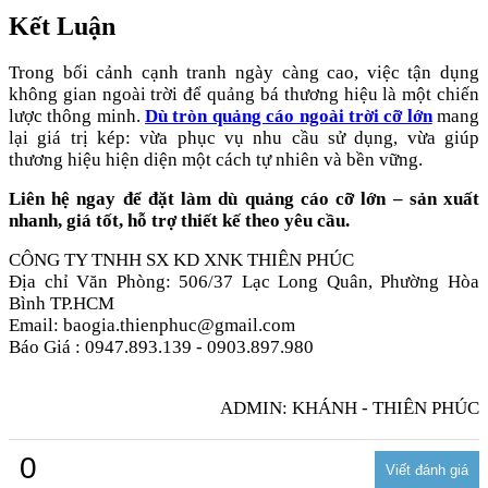
Kết Luận
Trong bối cảnh cạnh tranh ngày càng cao, việc tận dụng
không gian ngoài trời để quảng bá thương hiệu là một chiến
lược thông minh.
Dù tròn quảng cáo ngoài trời cỡ lớn
mang
lại giá trị kép: vừa phục vụ nhu cầu sử dụng, vừa giúp
thương hiệu hiện diện một cách tự nhiên và bền vững.
Liên hệ ngay để đặt làm dù quảng cáo cỡ lớn – sản xuất
nhanh, giá tốt, hỗ trợ thiết kế theo yêu cầu.
CÔNG TY TNHH SX KD XNK THIÊN PHÚC
Địa chỉ Văn Phòng: 506/37 Lạc Long Quân, Phường Hòa
Bình TP.HCM
Email: baogia.thienphuc@gmail.com
Báo Giá : 0947.893.139 - 0903.897.980
ADMIN: KHÁNH - THIÊN PHÚC
0