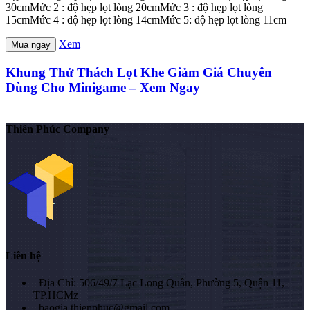
30cmMức 2 : độ hẹp lọt lòng 20cmMức 3 : độ hẹp lọt lòng
15cmMức 4 : độ hẹp lọt lòng 14cmMức 5: độ hẹp lọt lòng 11cm
Xem
Mua ngay
Khung Thử Thách Lọt Khe Giảm Giá Chuyên
Dùng Cho Minigame – Xem Ngay
Thiên Phúc Company
Liên hệ
Địa Chỉ: 506/49/7 Lạc Long Quân, Phường 5, Quận 11,
TP.HCMz
baogia.thienphuc@gmail.com