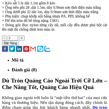
+ Kèo sắt 5 ly dài 1,1m gồm 8 kèo
+ Ống trên phi 28 ,dài 1.5m, dày 0.9mm sơn tĩnh điện màu trắng
+ Ống dưới phi 32 dài 1m, dày 0.9mm sơn tĩnh điện màu trắng
+ Phụ kiện: chụp khớp nối bằng nhựa PA, PPL không bể
+ Đế tôn tròn đổ bê tông nặng 15KG
+ Đóng gói: Bọc nylon từng cây dù, mỗi cây đều được phủ bột cát
lên mặt dù chống dính lem màu in.
-
+
Đặt Hàng
Mô tả
Đánh giá (0)
Dù Tròn Quảng Cáo Ngoài Trời Cỡ Lớn –
Che Nắng Tốt, Quảng Cáo Hiệu Quả
Không gian ngoài trời luôn là “mặt tiền thứ hai” của mọi cửa
hàng và thương hiệu. Nếu tận dụng đúng cách, đây chính là
điểm chạm giúp thu hút khách hàng nhanh nhất.
Dù tròn