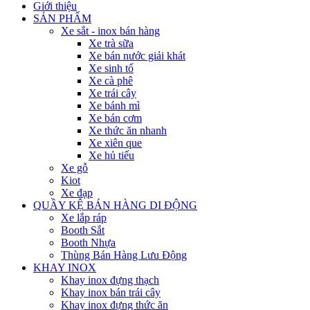
Giới thiệu
SẢN PHẨM
Xe sắt - inox bán hàng
Xe trà sữa
Xe bán nước giải khát
Xe sinh tố
Xe cà phê
Xe trái cây
Xe bánh mì
Xe bán cơm
Xe thức ăn nhanh
Xe xiên que
Xe hủ tiếu
Xe gỗ
Kiot
Xe đạp
QUẦY KỆ BÁN HÀNG DI ĐỘNG
Xe lắp ráp
Booth Sắt
Booth Nhựa
Thùng Bán Hàng Lưu Động
KHAY INOX
Khay inox đựng thạch
Khay inox bán trái cây
Khay inox đựng thức ăn