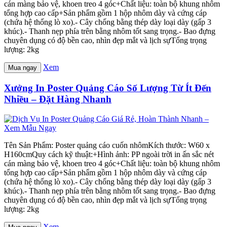
cán màng bảo vệ, khoen treo 4 góc+Chất liệu: toàn bộ khung nhôm
tổng hợp cao cấp+Sản phẩm gồm 1 hộp nhôm dày và cứng cáp
(chứa hệ thống lò xo).- Cây chống bằng thép dày loại dày (gấp 3
khúc).- Thanh nẹp phía trên bằng nhôm tốt sang trọng.- Bao đựng
chuyên dụng có độ bền cao, nhìn đẹp mắt và lịch sựTổng trọng
lượng: 2kg
Xem
Mua ngay
Xưởng In Poster Quảng Cáo Số Lượng Từ Ít Đến
Nhiều – Đặt Hàng Nhanh
Tên Sản Phẩm: Poster quảng cáo cuốn nhômKích thước: W60 x
H160cmQuy cách kỹ thuật:+Hình ảnh: PP ngoài trời in ấn sắc nét
cán màng bảo vệ, khoen treo 4 góc+Chất liệu: toàn bộ khung nhôm
tổng hợp cao cấp+Sản phẩm gồm 1 hộp nhôm dày và cứng cáp
(chứa hệ thống lò xo).- Cây chống bằng thép dày loại dày (gấp 3
khúc).- Thanh nẹp phía trên bằng nhôm tốt sang trọng.- Bao đựng
chuyên dụng có độ bền cao, nhìn đẹp mắt và lịch sựTổng trọng
lượng: 2kg
Xem