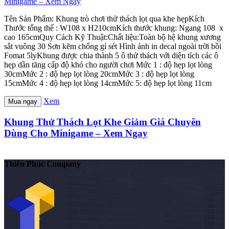
Tên Sản Phẩm: Khung trò chơi thử thách lọt qua khe hẹpKích
Thước tổng thể : W108 x H210cmKích thước khung: Ngang 108 x
cao 165cmQuy Cách Kỹ Thuật:Chất liệu:Toàn bộ hệ khung xương
sắt vuông 30 Sơn kẽm chống gỉ sét Hình ảnh in decal ngoài trời bồi
Fomat 5lyKhung được chia thành 5 ô thử thách với diện tích các ô
hẹp dần tăng cấp độ khó cho người chơi Mức 1 : độ hẹp lọt lòng
30cmMức 2 : độ hẹp lọt lòng 20cmMức 3 : độ hẹp lọt lòng
15cmMức 4 : độ hẹp lọt lòng 14cmMức 5: độ hẹp lọt lòng 11cm
Xem
Mua ngay
Khung Thử Thách Lọt Khe Giảm Giá Chuyên
Dùng Cho Minigame – Xem Ngay
Thiên Phúc Company