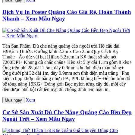
Mua ngay
Dịch Vụ In Poster Quảng Cáo Giá Rẻ, Hoàn Thành
Nhanh – Xem Mẫu Ngay
Tên Sản Phẩm: Dù che nắng quảng cáo ngoài trời Hồ câu đài
H9Kích Thước: Đường kính 2.2m x Cao 2.5mQuy Cách Kỹ
Thuật:+ Áo dù: vải bạt Hiflex 3.2zem in Kỹ thuật số sắc nét
7200DPI+ Khung dù chắc chắn+ Kèo sắt 5 ly dài 1,1m gồm 8 kèo+
Ống trên phi 28 ,dài 1.5m, dày 0.9mm sơn tĩnh điện màu trắng+
Ống dưới phi 32 dài 1m, dày 0.9mm sơn tĩnh điện màu trắng+ Phụ
kiện: chụp khớp nối bằng nhựa PA, PPL không bể+ Đế tôn tròn đổ
bê tông nặng 15KG+ Đóng gói: Bọc nylon từng cây dù, mỗi cây
đều được phủ bột cát lên mặt dù chống dính lem màu in.
Xem
Mua ngay
Cơ Sở Sản Xuất Dù Che Nắng Quảng Cáo Bền Đẹp
Ngoài Trời – Xem Mẫu Ngay