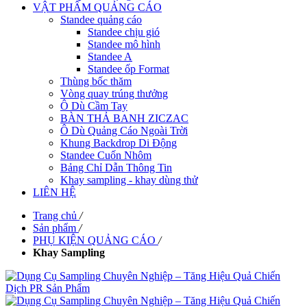
VẬT PHẨM QUẢNG CÁO
Standee quảng cáo
Standee chịu gió
Standee mô hình
Standee A
Standee ốp Format
Thùng bốc thăm
Vòng quay trúng thưởng
Ô Dù Cầm Tay
BÀN THẢ BANH ZICZAC
Ô Dù Quảng Cáo Ngoài Trời
Khung Backdrop Di Động
Standee Cuốn Nhôm
Bảng Chỉ Dẫn Thông Tin
Khay sampling - khay dùng thử
LIÊN HỆ
Trang chủ
/
Sản phẩm
/
PHỤ KIỆN QUẢNG CÁO
/
Khay Sampling