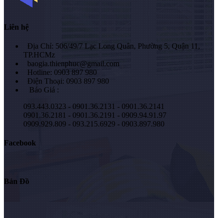
Liên hệ
Địa Chỉ: 506/49/7 Lạc Long Quân, Phường 5, Quận 11,
TP.HCMz
baogia.thienphuc@gmail.com
Hotline: 0903 897 980
Điện Thoại: 0903 897 980
Báo Giá :
093.443.0323 - 0901.36.2131 - 0901.36.2141
0901.36.2181 - 0901.36.2191 - 0909.94.91.97
0909.929.809 - 093.215.6929 - 0903.897.980
Facebook
Bản Đồ