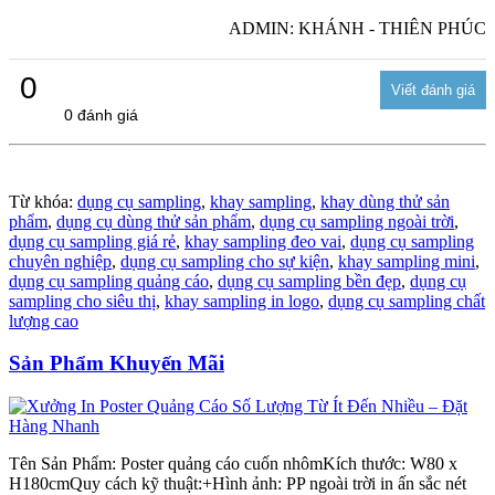
ADMIN: KHÁNH - THIÊN PHÚC
0
0 đánh giá
Từ khóa:
dụng cụ sampling
,
khay sampling
,
khay dùng thử sản
phẩm
,
dụng cụ dùng thử sản phẩm
,
dụng cụ sampling ngoài trời
,
dụng cụ sampling giá rẻ
,
khay sampling đeo vai
,
dụng cụ sampling
chuyên nghiệp
,
dụng cụ sampling cho sự kiện
,
khay sampling mini
,
dụng cụ sampling quảng cáo
,
dụng cụ sampling bền đẹp
,
dụng cụ
sampling cho siêu thị
,
khay sampling in logo
,
dụng cụ sampling chất
lượng cao
Sản Phẩm Khuyến Mãi
Tên Sản Phẩm: Poster quảng cáo cuốn nhômKích thước: W80 x
H180cmQuy cách kỹ thuật:+Hình ảnh: PP ngoài trời in ấn sắc nét