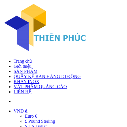
Trang chủ
Giới thiệu
SẢN PHẨM
QUẦY KỆ BÁN HÀNG DI ĐỘNG
KHAY INOX
VẬT PHẨM QUẢNG CÁO
LIÊN HỆ
VND
đ
Euro €
£ Pound Sterling
$ US Dollar