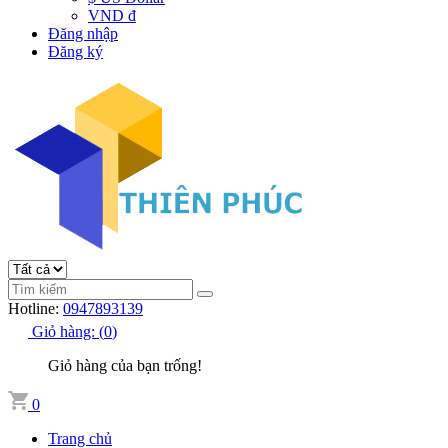
VND đ
Đăng nhập
Đăng ký
Hotline:
0947893139
Giỏ hàng:
(
0
)
Giỏ hàng của bạn trống!
0
Trang chủ