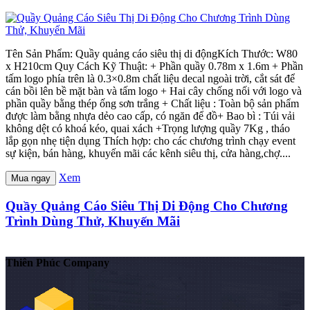
Tên Sản Phẩm: Quầy quảng cáo siêu thị di độngKích Thước: W80
x H210cm Quy Cách Kỹ Thuật: + Phần quầy 0.78m x 1.6m + Phần
tấm logo phía trên là 0.3×0.8m chất liệu decal ngoài trời, cắt sát để
cán bồi lên bề mặt bàn và tấm logo + Hai cây chống nối với logo và
phần quầy bằng thép ống sơn trắng + Chất liệu : Toàn bộ sản phẩm
được làm bằng nhựa dẻo cao cấp, có ngăn để đồ+ Bao bì : Túi vải
không dệt có khoá kéo, quai xách +Trọng lượng quầy 7Kg , tháo
lắp gọn nhẹ tiện dụng Thích hợp: cho các chương trình chạy event
sự kiện, bán hàng, khuyến mãi các kênh siêu thị, cửa hàng,chợ....
Xem
Mua ngay
Quầy Quảng Cáo Siêu Thị Di Động Cho Chương
Trình Dùng Thử, Khuyến Mãi
Thiên Phúc Company