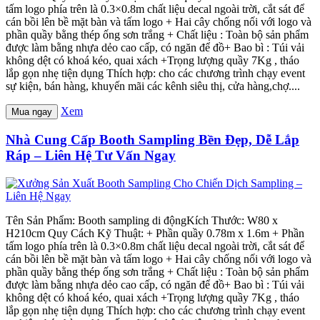
tấm logo phía trên là 0.3×0.8m chất liệu decal ngoài trời, cắt sát để
cán bồi lên bề mặt bàn và tấm logo + Hai cây chống nối với logo và
phần quầy bằng thép ống sơn trắng + Chất liệu : Toàn bộ sản phẩm
được làm bằng nhựa dẻo cao cấp, có ngăn để đồ+ Bao bì : Túi vải
không dệt có khoá kéo, quai xách +Trọng lượng quầy 7Kg , tháo
lắp gọn nhẹ tiện dụng Thích hợp: cho các chương trình chạy event
sự kiện, bán hàng, khuyến mãi các kênh siêu thị, cửa hàng,chợ....
Xem
Mua ngay
Nhà Cung Cấp Booth Sampling Bền Đẹp, Dễ Lắp
Ráp – Liên Hệ Tư Vấn Ngay
Tên Sản Phẩm: Booth sampling di độngKích Thước: W80 x
H210cm Quy Cách Kỹ Thuật: + Phần quầy 0.78m x 1.6m + Phần
tấm logo phía trên là 0.3×0.8m chất liệu decal ngoài trời, cắt sát để
cán bồi lên bề mặt bàn và tấm logo + Hai cây chống nối với logo và
phần quầy bằng thép ống sơn trắng + Chất liệu : Toàn bộ sản phẩm
được làm bằng nhựa dẻo cao cấp, có ngăn để đồ+ Bao bì : Túi vải
không dệt có khoá kéo, quai xách +Trọng lượng quầy 7Kg , tháo
lắp gọn nhẹ tiện dụng Thích hợp: cho các chương trình chạy event