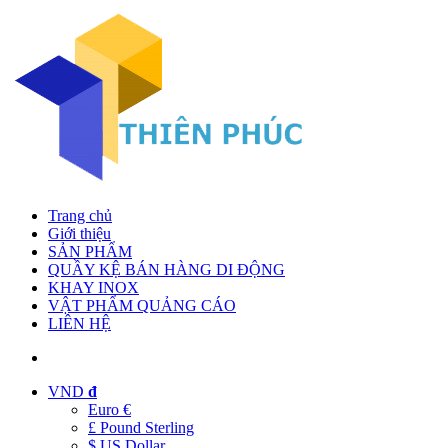
Trang chủ
Giới thiệu
SẢN PHẨM
QUẦY KỆ BÁN HÀNG DI ĐỘNG
KHAY INOX
VẬT PHẨM QUẢNG CÁO
LIÊN HỆ
VND
đ
Euro €
£ Pound Sterling
$ US Dollar