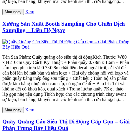
sự kiện, bán hàng, khuyến mãi các kênh siêu thị, cửa hàng,chợ....
Xem
Mua ngay
Xưởng Sản Xuất Booth Sampling Cho Chiến Dịch
Sampling – Liên Hệ Ngay
Tên Sản Phẩm: Quầy quảng cáo siêu thị di độngKích Thước: W80
x H210cm Quy Cách Kỹ Thuật: + Phần quầy 0.78m x 1.6m + Phần
tấm logo phía trên là 0.3×0.8m chất liệu decal ngoài trời, cắt sát để
cán bồi lên bề mặt bàn và tấm logo + Hai cây chống nối với logo và
phần quầy bằng thép ống sơn trắng + Chất liệu : Toàn bộ sản phẩm
được làm bằng nhựa dẻo cao cấp, có ngăn để đồ+ Bao bì : Túi vải
không dệt có khoá kéo, quai xách +Trọng lượng quầy 7Kg , tháo
lắp gọn nhẹ tiện dụng Thích hợp: cho các chương trình chạy event
sự kiện, bán hàng, khuyến mãi các kênh siêu thị, cửa hàng,chợ....
Xem
Mua ngay
Quầy Quảng Cáo Siêu Thị Di Động Gấp Gọn – Giải
Pháp Trưng Bày Hiệu Quả