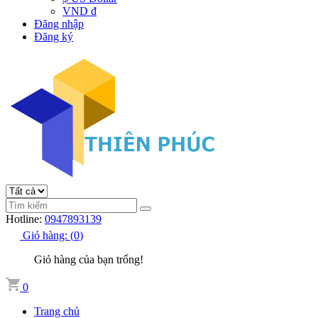
VND đ
Đăng nhập
Đăng ký
Hotline:
0947893139
Giỏ hàng:
(
0
)
Giỏ hàng của bạn trống!
0
Trang chủ