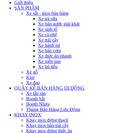
Giới thiệu
SẢN PHẨM
Xe sắt - inox bán hàng
Xe trà sữa
Xe bán nước giải khát
Xe sinh tố
Xe cà phê
Xe trái cây
Xe bánh mì
Xe bán cơm
Xe thức ăn nhanh
Xe xiên que
Xe hủ tiếu
Xe gỗ
Kiot
Xe đạp
QUẦY KỆ BÁN HÀNG DI ĐỘNG
Xe lắp ráp
Booth Sắt
Booth Nhựa
Thùng Bán Hàng Lưu Động
KHAY INOX
Khay inox đựng thạch
Khay inox bán trái cây
Khay inox đựng thức ăn