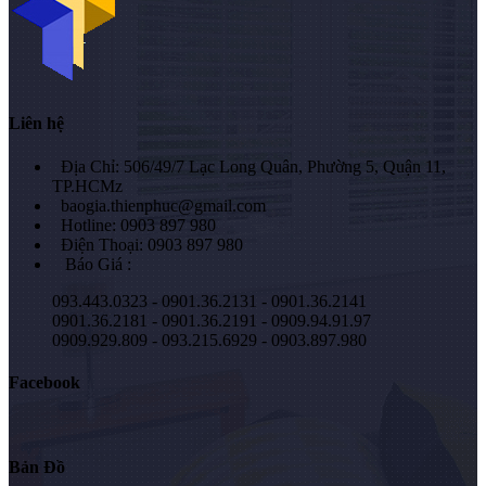
Liên hệ
Địa Chỉ: 506/49/7 Lạc Long Quân, Phường 5, Quận 11,
TP.HCMz
baogia.thienphuc@gmail.com
Hotline: 0903 897 980
Điện Thoại: 0903 897 980
Báo Giá :
093.443.0323 - 0901.36.2131 - 0901.36.2141
0901.36.2181 - 0901.36.2191 - 0909.94.91.97
0909.929.809 - 093.215.6929 - 0903.897.980
Facebook
Bản Đồ