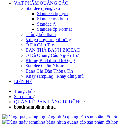
VẬT PHẨM QUẢNG CÁO
Standee quảng cáo
Standee chịu gió
Standee mô hình
Standee A
Standee ốp Format
Thùng bốc thăm
Vòng quay trúng thưởng
Ô Dù Cầm Tay
BÀN THẢ BANH ZICZAC
Ô Dù Quảng Cáo Ngoài Trời
Khung Backdrop Di Động
Standee Cuốn Nhôm
Bảng Chỉ Dẫn Thông Tin
Khay sampling - khay dùng thử
LIÊN HỆ
Trang chủ
/
Sản phẩm
/
QUẦY KỆ BÁN HÀNG DI ĐỘNG
/
booth sampling nhựa