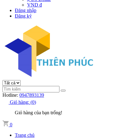
VND đ
Đăng nhập
Đăng ký
Hotline:
0947893139
Giỏ hàng:
(
0
)
Giỏ hàng của bạn trống!
0
Trang chủ