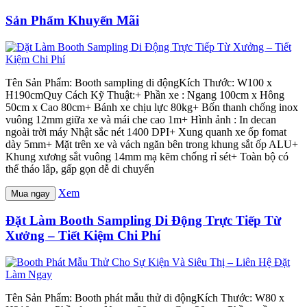
Sản Phẩm Khuyến Mãi
Tên Sản Phẩm: Booth sampling di độngKích Thước: W100 x
H190cmQuy Cách Kỹ Thuật:+ Phần xe : Ngang 100cm x Hông
50cm x Cao 80cm+ Bánh xe chịu lực 80kg+ Bốn thanh chống inox
vuông 12mm giữa xe và mái che cao 1m+ Hình ảnh : In decan
ngoài trời máy Nhật sắc nét 1400 DPI+ Xung quanh xe ốp fomat
dày 5mm+ Mặt trên xe và vách ngăn bên trong khung sắt ốp ALU+
Khung xương sắt vuông 14mm mạ kẽm chống rỉ sét+ Toàn bộ có
thể tháo lắp, gấp gọn dễ di chuyển
Xem
Mua ngay
Đặt Làm Booth Sampling Di Động Trực Tiếp Từ
Xưởng – Tiết Kiệm Chi Phí
Tên Sản Phẩm: Booth phát mẫu thử di độngKích Thước: W80 x