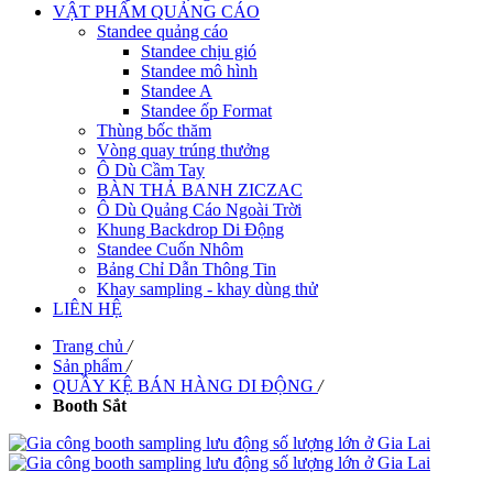
VẬT PHẨM QUẢNG CÁO
Standee quảng cáo
Standee chịu gió
Standee mô hình
Standee A
Standee ốp Format
Thùng bốc thăm
Vòng quay trúng thưởng
Ô Dù Cầm Tay
BÀN THẢ BANH ZICZAC
Ô Dù Quảng Cáo Ngoài Trời
Khung Backdrop Di Động
Standee Cuốn Nhôm
Bảng Chỉ Dẫn Thông Tin
Khay sampling - khay dùng thử
LIÊN HỆ
Trang chủ
/
Sản phẩm
/
QUẦY KỆ BÁN HÀNG DI ĐỘNG
/
Booth Sắt