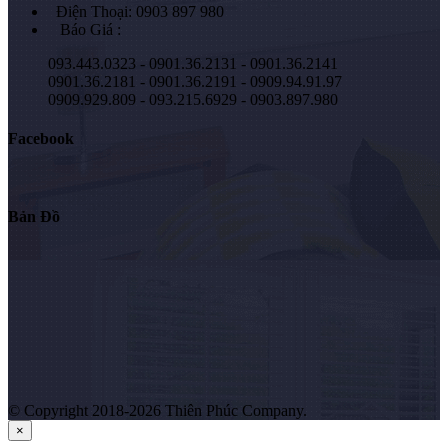
Điện Thoại: 0903 897 980
Báo Giá :
093.443.0323 - 0901.36.2131 - 0901.36.2141
0901.36.2181 - 0901.36.2191 - 0909.94.91.97
0909.929.809 - 093.215.6929 - 0903.897.980
Facebook
Bản Đồ
© Copyright 2018-2026 Thiên Phúc Company.
×