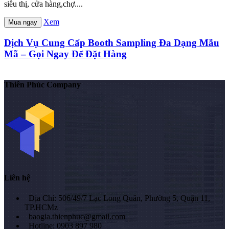
siêu thị, cửa hàng,chợ....
Xem
Mua ngay
Dịch Vụ Cung Cấp Booth Sampling Đa Dạng Mẫu
Mã – Gọi Ngay Để Đặt Hàng
Thiên Phúc Company
Liên hệ
Địa Chỉ: 506/49/7 Lạc Long Quân, Phường 5, Quận 11,
TP.HCMz
baogia.thienphuc@gmail.com
Hotline: 0903 897 980