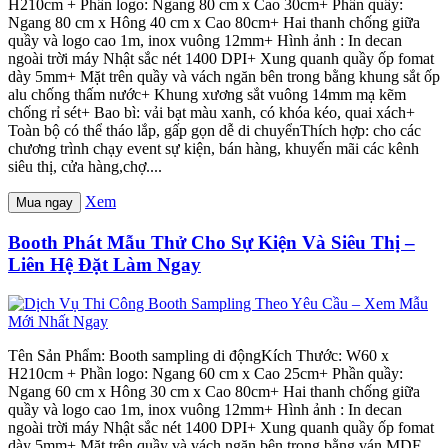
H210cm + Phần logo: Ngang 80 cm x Cao 30cm+ Phần quầy:
Ngang 80 cm x Hông 40 cm x Cao 80cm+ Hai thanh chống giữa
quầy và logo cao 1m, inox vuông 12mm+ Hình ảnh : In decan
ngoài trời máy Nhật sắc nét 1400 DPI+ Xung quanh quầy ốp fomat
dày 5mm+ Mặt trên quầy và vách ngăn bên trong bằng khung sắt ốp
alu chống thấm nước+ Khung xương sắt vuông 14mm mạ kẽm
chống rỉ sét+ Bao bì: vải bạt màu xanh, có khóa kéo, quai xách+
Toàn bộ có thể tháo lắp, gấp gọn dễ di chuyểnThích hợp: cho các
chương trình chạy event sự kiện, bán hàng, khuyến mãi các kênh
siêu thị, cửa hàng,chợ....
Xem
Mua ngay
Booth Phát Mẫu Thử Cho Sự Kiện Và Siêu Thị –
Liên Hệ Đặt Làm Ngay
Tên Sản Phẩm: Booth sampling di độngKích Thước: W60 x
H210cm + Phần logo: Ngang 60 cm x Cao 25cm+ Phần quầy:
Ngang 60 cm x Hông 30 cm x Cao 80cm+ Hai thanh chống giữa
quầy và logo cao 1m, inox vuông 12mm+ Hình ảnh : In decan
ngoài trời máy Nhật sắc nét 1400 DPI+ Xung quanh quầy ốp fomat
dày 5mm+ Mặt trên quầy và vách ngăn bên trong bằng ván MDF