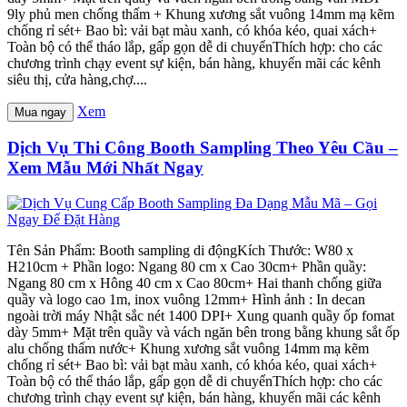
9ly phủ men chống thấm + Khung xương sắt vuông 14mm mạ kẽm
chống rỉ sét+ Bao bì: vải bạt màu xanh, có khóa kéo, quai xách+
Toàn bộ có thể tháo lắp, gấp gọn dễ di chuyểnThích hợp: cho các
chương trình chạy event sự kiện, bán hàng, khuyến mãi các kênh
siêu thị, cửa hàng,chợ....
Xem
Mua ngay
Dịch Vụ Thi Công Booth Sampling Theo Yêu Cầu –
Xem Mẫu Mới Nhất Ngay
Tên Sản Phẩm: Booth sampling di độngKích Thước: W80 x
H210cm + Phần logo: Ngang 80 cm x Cao 30cm+ Phần quầy:
Ngang 80 cm x Hông 40 cm x Cao 80cm+ Hai thanh chống giữa
quầy và logo cao 1m, inox vuông 12mm+ Hình ảnh : In decan
ngoài trời máy Nhật sắc nét 1400 DPI+ Xung quanh quầy ốp fomat
dày 5mm+ Mặt trên quầy và vách ngăn bên trong bằng khung sắt ốp
alu chống thấm nước+ Khung xương sắt vuông 14mm mạ kẽm
chống rỉ sét+ Bao bì: vải bạt màu xanh, có khóa kéo, quai xách+
Toàn bộ có thể tháo lắp, gấp gọn dễ di chuyểnThích hợp: cho các
chương trình chạy event sự kiện, bán hàng, khuyến mãi các kênh