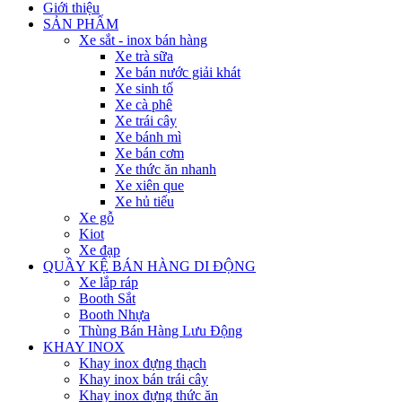
Giới thiệu
SẢN PHẨM
Xe sắt - inox bán hàng
Xe trà sữa
Xe bán nước giải khát
Xe sinh tố
Xe cà phê
Xe trái cây
Xe bánh mì
Xe bán cơm
Xe thức ăn nhanh
Xe xiên que
Xe hủ tiếu
Xe gỗ
Kiot
Xe đạp
QUẦY KỆ BÁN HÀNG DI ĐỘNG
Xe lắp ráp
Booth Sắt
Booth Nhựa
Thùng Bán Hàng Lưu Động
KHAY INOX
Khay inox đựng thạch
Khay inox bán trái cây
Khay inox đựng thức ăn