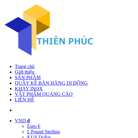
Trang chủ
Giới thiệu
SẢN PHẨM
QUẦY KỆ BÁN HÀNG DI ĐỘNG
KHAY INOX
VẬT PHẨM QUẢNG CÁO
LIÊN HỆ
VND
đ
Euro €
£ Pound Sterling
$ US Dollar