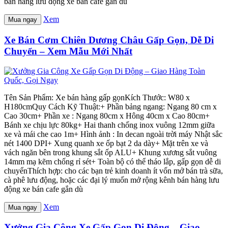
bán hàng lưu động xe bán cafe gắn dù
Xem
Mua ngay
Xe Bán Cơm Chiên Dương Châu Gấp Gọn, Dễ Di
Chuyển – Xem Mẫu Mới Nhất
Tên Sản Phẩm: Xe bán hàng gấp gọnKích Thước: W80 x
H180cmQuy Cách Kỹ Thuật:+ Phần bảng ngang: Ngang 80 cm x
Cao 30cm+ Phần xe : Ngang 80cm x Hông 40cm x Cao 80cm+
Bánh xe chịu lực 80kg+ Hai thanh chống inox vuông 12mm giữa
xe và mái che cao 1m+ Hình ảnh : In decan ngoài trời máy Nhật sắc
nét 1400 DPI+ Xung quanh xe ốp bạt 2 da dày+ Mặt trên xe và
vách ngăn bên trong khung sắt ốp ALU+ Khung xương sắt vuông
14mm mạ kẽm chống rỉ sét+ Toàn bộ có thể tháo lắp, gấp gọn dễ di
chuyểnThích hợp: cho các bạn trẻ kinh doanh ít vốn mở bán trà sữa,
cà phê lưu động, hoặc các đại lý muốn mở rộng kênh bán hàng lưu
động xe bán cafe gắn dù
Xem
Mua ngay
Xưởng Gia Công Xe Gấp Gọn Di Động – Giao