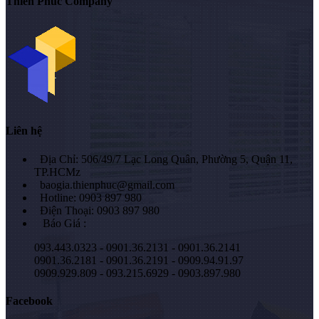
Thiên Phúc Company
Liên hệ
Địa Chỉ: 506/49/7 Lạc Long Quân, Phường 5, Quận 11,
TP.HCMz
baogia.thienphuc@gmail.com
Hotline: 0903 897 980
Điện Thoại: 0903 897 980
Báo Giá :
093.443.0323 - 0901.36.2131 - 0901.36.2141
0901.36.2181 - 0901.36.2191 - 0909.94.91.97
0909.929.809 - 093.215.6929 - 0903.897.980
Facebook