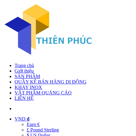
Trang chủ
Giới thiệu
SẢN PHẨM
QUẦY KỆ BÁN HÀNG DI ĐỘNG
KHAY INOX
VẬT PHẨM QUẢNG CÁO
LIÊN HỆ
VND
đ
Euro €
£ Pound Sterling
$ US Dollar