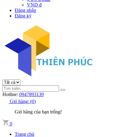
VND đ
Đăng nhập
Đăng ký
Hotline:
0947893139
Giỏ hàng:
(
0
)
Giỏ hàng của bạn trống!
0
Trang chủ