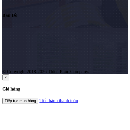
Bản Đồ
© Copyright 2018-2026 Thiên Phúc Company.
×
Giỏ hàng
Tiến hành thanh toán
Tiếp tục mua hàng