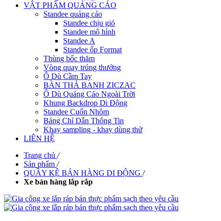
VẬT PHẨM QUẢNG CÁO
Standee quảng cáo
Standee chịu gió
Standee mô hình
Standee A
Standee ốp Format
Thùng bốc thăm
Vòng quay trúng thưởng
Ô Dù Cầm Tay
BÀN THẢ BANH ZICZAC
Ô Dù Quảng Cáo Ngoài Trời
Khung Backdrop Di Động
Standee Cuốn Nhôm
Bảng Chỉ Dẫn Thông Tin
Khay sampling - khay dùng thử
LIÊN HỆ
Trang chủ
/
Sản phẩm
/
QUẦY KỆ BÁN HÀNG DI ĐỘNG
/
Xe bán hàng lắp rắp