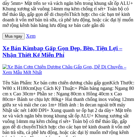
dày 5mm+ Mặt trên xe và vách ngăn bên trong khung sắt ốp ALU+
Khung xương sắt vuông 14mm mạ kẽm chống rỉ sét+ Toàn bộ có
thể tháo lắp, gấp gọn dễ di chuyểnThích hợp: cho các bạn trẻ kinh
doanh ít vốn mở bán trà sữa, cà phê lưu động, hoặc các đại lý muốn
mở rộng kênh bán hàng lưu động xe bán cafe gắn dù
Xem
Mua ngay
Xe Bán Kimbap Gấp Gọn Đẹp, Bền, Tiện Lợi –
Nhận Thiết Kế Miễn Phí
Tên Sản Phẩm: Xe bán cơm chiên dương châu gấp gọnKích Thước:
W80 x H180cmQuy Cách Kỹ Thuật:+ Phần bảng ngang: Ngang 80
cm x Cao 30cm+ Phần xe : Ngang 80cm x Hông 40cm x Cao
80cm+ Bánh xe chịu lực 80kg+ Hai thanh chống inox vuông 12mm
giữa xe và mái che cao 1m+ Hình ảnh : In decan ngoài trời máy
Nhật sắc nét 1400 DPI+ Xung quanh xe ốp bạt 2 da dày+ Mặt trên
xe và vách ngăn bên trong khung sắt ốp ALU+ Khung xương sắt
vuông 14mm mạ kẽm chống rỉ sét+ Toàn bộ có thể tháo lắp, gấp
gọn dễ di chuyểnThích hợp: cho các bạn trẻ kinh doanh ít vốn mở
bán trà sữa, cà phê lưu động, hoặc các đại lý muốn mở rộng kênh