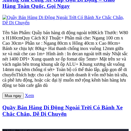
Hàng Toàn Quốc, Gọi Ngay
Tên Sản Phẩm: Quầy bán hàng di động ngoài trờiKích Thước: W80
x H180cmQuy Cách Kỹ Thuật:+ Phần mái che: Ngang 100 cm x
Cao 30cm+ Phần xe : Ngang 80cm x Hông 40cm x Cao 80cm+
Bánh xe chịu lực 80kg+ Hai thanh chống inox vuông 12mm giữa
xe và mái che cao 1m+ Hình ảnh : In decan ngoài trời máy Nhật sắc
nét 1400 DPI+ Xung quanh xe ốp fomat dày 5mm+ Mặt trên xe và
vách ngăn bên trong khung sắt ốp ALU+ Khung xương sắt vuông
14mm mạ kẽm chống rỉ sét+ Toàn bộ có thể tháo lắp, gấp gọn dễ di
chuyểnThích hợp: cho các bạn trẻ kinh doanh ít vốn mở bán trà sữa,
cà phê lưu động, hoặc các đại lý muốn mở rộng kênh bán hàng lưu
động xe bán cafe gắn dù
Xem
Mua ngay
Quầy Bán Hàng Di Động Ngoài Trời Có Bánh Xe
Chắc Chắn, Dễ Di Chuyển