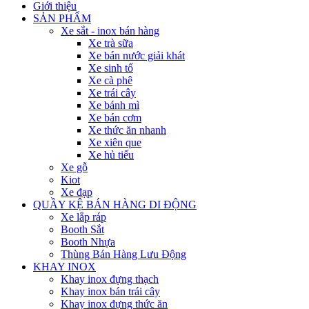
Giới thiệu
SẢN PHẨM
Xe sắt - inox bán hàng
Xe trà sữa
Xe bán nước giải khát
Xe sinh tố
Xe cà phê
Xe trái cây
Xe bánh mì
Xe bán cơm
Xe thức ăn nhanh
Xe xiên que
Xe hủ tiếu
Xe gỗ
Kiot
Xe đạp
QUẦY KỆ BÁN HÀNG DI ĐỘNG
Xe lắp ráp
Booth Sắt
Booth Nhựa
Thùng Bán Hàng Lưu Động
KHAY INOX
Khay inox đựng thạch
Khay inox bán trái cây
Khay inox đựng thức ăn