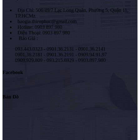
Địa Chỉ: 506/49/7 Lạc Long Quân, Phường 5, Quận 11,
TP.HCMz
baogia.thienphuc@gmail.com
Hotline: 0903 897 980
Điện Thoại: 0903 897 980
Báo Giá :
093.443.0323 - 0901.36.2131 - 0901.36.2141
0901.36.2181 - 0901.36.2191 - 0909.94.91.97
0909.929.809 - 093.215.6929 - 0903.897.980
Facebook
Bản Đồ