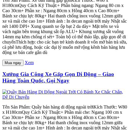
Tên Sản Phẩm: Xe bán hàng gấp gọnKích Thước: W80 x
H180cmQuy Cách Kỹ Thuật:+ Phần bảng ngang: Ngang 80 cm x
Cao 30cm+ Phần xe : Ngang 80cm x Hông 40cm x Cao 80cm+
Bánh xe chịu lực 80kg+ Hai thanh chống inox vuông 12mm giữa
xe và mái che cao 1m+ Hình ảnh : In decan ngoài trời máy Nhật sắc
nét 1400 DPI+ Xung quanh xe ốp bạt 2 da dày+ Mặt trên xe và
vách ngăn bên trong khung sắt ốp ALU+ Khung xương sắt vuông
14mm mạ kẽm chống rỉ sét+ Toàn bộ có thể tháo lắp, gấp gọn dễ di
chuyểnThích hợp: cho các bạn trẻ kinh doanh ít vốn mở bán trà sữa,
cà phê lưu động, hoặc các đại lý muốn mở rộng kênh bán hàng lưu
động xe bán cafe gắn dù
Xem
Mua ngay
Xưởng Gia Công Xe Gấp Gọn Di Động – Giao
Hàng Toàn Quốc, Gọi Ngay
Tên Sản Phẩm: Quầy bán hàng di động ngoài trờiKích Thước: W80
x H180cmQuy Cách Kỹ Thuật:+ Phần mái che: Ngang 100 cm x
Cao 30cm+ Phần xe : Ngang 80cm x Hông 40cm x Cao 80cm+
Bánh xe chịu lực 80kg+ Hai thanh chống inox vuông 12mm giữa
xe và mái che cao 1m+ Hình ảnh : In decan ngoài trời máy Nhật sắc