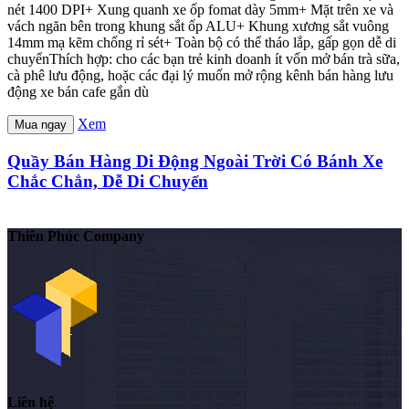
nét 1400 DPI+ Xung quanh xe ốp fomat dày 5mm+ Mặt trên xe và
vách ngăn bên trong khung sắt ốp ALU+ Khung xương sắt vuông
14mm mạ kẽm chống rỉ sét+ Toàn bộ có thể tháo lắp, gấp gọn dễ di
chuyểnThích hợp: cho các bạn trẻ kinh doanh ít vốn mở bán trà sữa,
cà phê lưu động, hoặc các đại lý muốn mở rộng kênh bán hàng lưu
động xe bán cafe gắn dù
Xem
Mua ngay
Quầy Bán Hàng Di Động Ngoài Trời Có Bánh Xe
Chắc Chắn, Dễ Di Chuyển
Thiên Phúc Company
Liên hệ