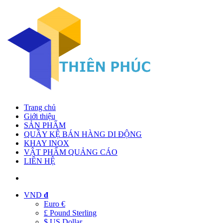
Trang chủ
Giới thiệu
SẢN PHẨM
QUẦY KỆ BÁN HÀNG DI ĐỘNG
KHAY INOX
VẬT PHẨM QUẢNG CÁO
LIÊN HỆ
VND
đ
Euro €
£ Pound Sterling
$ US Dollar