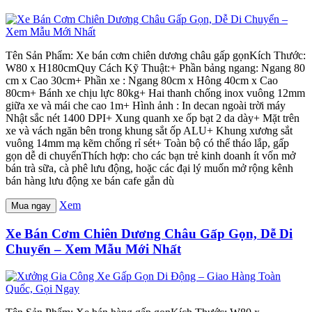
Tên Sản Phẩm: Xe bán cơm chiên dương châu gấp gọnKích Thước:
W80 x H180cmQuy Cách Kỹ Thuật:+ Phần bảng ngang: Ngang 80
cm x Cao 30cm+ Phần xe : Ngang 80cm x Hông 40cm x Cao
80cm+ Bánh xe chịu lực 80kg+ Hai thanh chống inox vuông 12mm
giữa xe và mái che cao 1m+ Hình ảnh : In decan ngoài trời máy
Nhật sắc nét 1400 DPI+ Xung quanh xe ốp bạt 2 da dày+ Mặt trên
xe và vách ngăn bên trong khung sắt ốp ALU+ Khung xương sắt
vuông 14mm mạ kẽm chống rỉ sét+ Toàn bộ có thể tháo lắp, gấp
gọn dễ di chuyểnThích hợp: cho các bạn trẻ kinh doanh ít vốn mở
bán trà sữa, cà phê lưu động, hoặc các đại lý muốn mở rộng kênh
bán hàng lưu động xe bán cafe gắn dù
Xem
Mua ngay
Xe Bán Cơm Chiên Dương Châu Gấp Gọn, Dễ Di
Chuyển – Xem Mẫu Mới Nhất