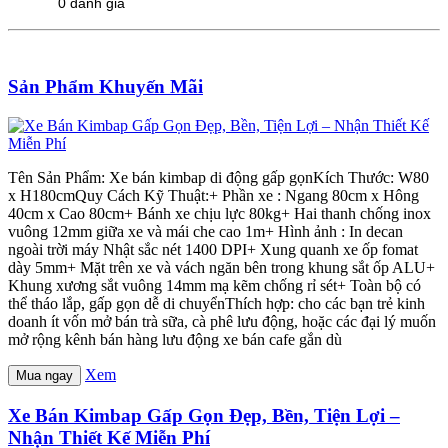
0 đánh giá
Sản Phẩm Khuyến Mãi
Tên Sản Phẩm: Xe bán kimbap di động gấp gọnKích Thước: W80
x H180cmQuy Cách Kỹ Thuật:+ Phần xe : Ngang 80cm x Hông
40cm x Cao 80cm+ Bánh xe chịu lực 80kg+ Hai thanh chống inox
vuông 12mm giữa xe và mái che cao 1m+ Hình ảnh : In decan
ngoài trời máy Nhật sắc nét 1400 DPI+ Xung quanh xe ốp fomat
dày 5mm+ Mặt trên xe và vách ngăn bên trong khung sắt ốp ALU+
Khung xương sắt vuông 14mm mạ kẽm chống rỉ sét+ Toàn bộ có
thể tháo lắp, gấp gọn dễ di chuyểnThích hợp: cho các bạn trẻ kinh
doanh ít vốn mở bán trà sữa, cà phê lưu động, hoặc các đại lý muốn
mở rộng kênh bán hàng lưu động xe bán cafe gắn dù
Xem
Mua ngay
Xe Bán Kimbap Gấp Gọn Đẹp, Bền, Tiện Lợi –
Nhận Thiết Kế Miễn Phí