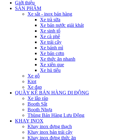
Giới thiệu
SẢN PHẨM
Xe sắt - inox bán hàng
Xe trà sữa
Xe bán nước giải khát
Xe sinh tố
Xe cà phê
Xe trái cây
Xe bánh mì
Xe bán cơm
Xe thức ăn nhanh
Xe xiên que
Xe hủ tiếu
Xe gỗ
Kiot
Xe đạp
QUẦY KỆ BÁN HÀNG DI ĐỘNG
Xe lắp ráp
Booth Sắt
Booth Nhựa
Thùng Bán Hàng Lưu Động
KHAY INOX
Khay inox đựng thạch
Khay inox bán trái cây
Khay inox đựng thức ăn