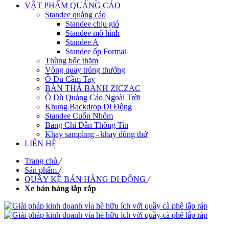
VẬT PHẨM QUẢNG CÁO
Standee quảng cáo
Standee chịu gió
Standee mô hình
Standee A
Standee ốp Format
Thùng bốc thăm
Vòng quay trúng thưởng
Ô Dù Cầm Tay
BÀN THẢ BANH ZICZAC
Ô Dù Quảng Cáo Ngoài Trời
Khung Backdrop Di Động
Standee Cuốn Nhôm
Bảng Chỉ Dẫn Thông Tin
Khay sampling - khay dùng thử
LIÊN HỆ
Trang chủ
/
Sản phẩm
/
QUẦY KỆ BÁN HÀNG DI ĐỘNG
/
Xe bán hàng lắp rắp