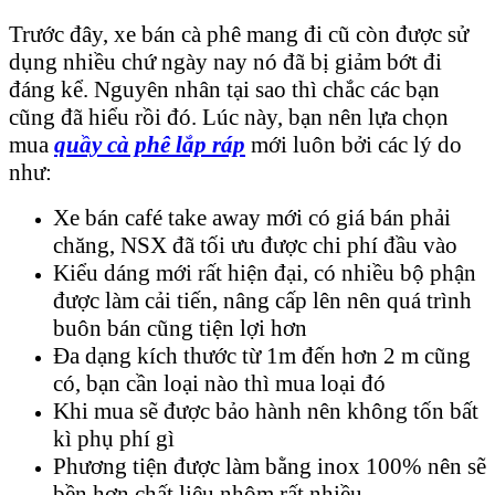
Trước đây, xe bán cà phê mang đi cũ còn được sử
dụng nhiều chứ ngày nay nó đã bị giảm bớt đi
đáng kể. Nguyên nhân tại sao thì chắc các bạn
cũng đã hiểu rồi đó. Lúc này, bạn nên lựa chọn
mua
quầy cà phê lắp ráp
mới luôn bởi các lý do
như:
Xe bán café take away mới có giá bán phải
chăng, NSX đã tối ưu được chi phí đầu vào
Kiểu dáng mới rất hiện đại, có nhiều bộ phận
được làm cải tiến, nâng cấp lên nên quá trình
buôn bán cũng tiện lợi hơn
Đa dạng kích thước từ 1m đến hơn 2 m cũng
có, bạn cần loại nào thì mua loại đó
Khi mua sẽ được bảo hành nên không tốn bất
kì phụ phí gì
Phương tiện được làm bằng inox 100% nên sẽ
bền hơn chất liệu nhôm rất nhiều