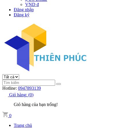
VND đ
Đăng nhập
Đăng ký
Hotline:
0947893139
Giỏ hàng:
(
0
)
Giỏ hàng của bạn trống!
0
Trang chủ