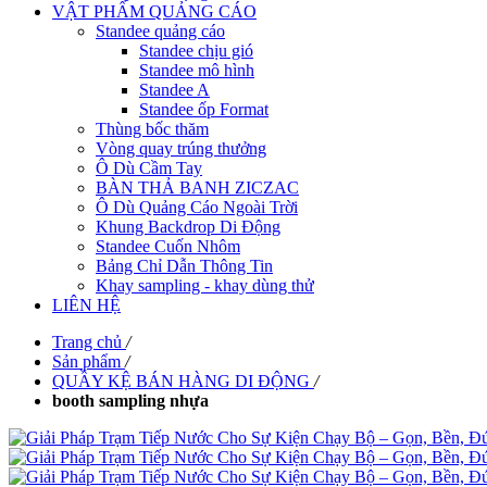
VẬT PHẨM QUẢNG CÁO
Standee quảng cáo
Standee chịu gió
Standee mô hình
Standee A
Standee ốp Format
Thùng bốc thăm
Vòng quay trúng thưởng
Ô Dù Cầm Tay
BÀN THẢ BANH ZICZAC
Ô Dù Quảng Cáo Ngoài Trời
Khung Backdrop Di Động
Standee Cuốn Nhôm
Bảng Chỉ Dẫn Thông Tin
Khay sampling - khay dùng thử
LIÊN HỆ
Trang chủ
/
Sản phẩm
/
QUẦY KỆ BÁN HÀNG DI ĐỘNG
/
booth sampling nhựa