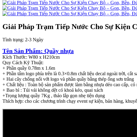
Giải Pháp Trạm Tiếp Nước Cho Sự Kiện C
Tình trạng:
2-3 Ngày
Tên Sản Phẩm: Quầy nhựa
Kích Thước: W80 x H210cm
Quy Cách Kỹ Thuật:
+ Phần quầy 0.78m x 1.6m
+ Phần tấm logo phía trên là 0.3×0.8m chất liệu decal ngoài trời, cắt 
+ Hai cây chống nối với logo và phần quầy bằng thép ống sơn trắng
+ Chất liệu : Toàn bộ sản phẩm được làm bằng nhựa dẻo cao cấp, có
+ Bao bì : Túi vải không dệt có khoá kéo, quai xách
+Trọng lượng quầy 7Kg , tháo lắp gọn nhẹ tiện dụng
Thích hợp: cho các chương trình chạy event sự kiện, bán hàng, khuyến