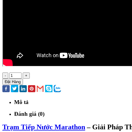
-
+
Đặt Hàng
Mô tả
Đánh giá (0)
Trạm Tiếp Nước Marathon
– Giải Pháp T