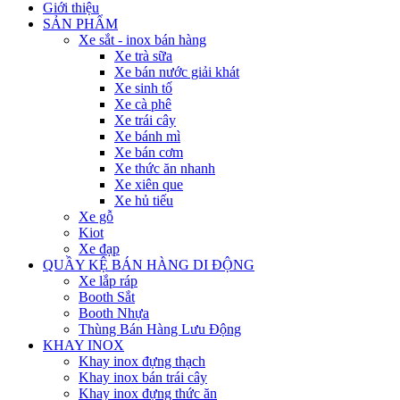
Giới thiệu
SẢN PHẨM
Xe sắt - inox bán hàng
Xe trà sữa
Xe bán nước giải khát
Xe sinh tố
Xe cà phê
Xe trái cây
Xe bánh mì
Xe bán cơm
Xe thức ăn nhanh
Xe xiên que
Xe hủ tiếu
Xe gỗ
Kiot
Xe đạp
QUẦY KỆ BÁN HÀNG DI ĐỘNG
Xe lắp ráp
Booth Sắt
Booth Nhựa
Thùng Bán Hàng Lưu Động
KHAY INOX
Khay inox đựng thạch
Khay inox bán trái cây
Khay inox đựng thức ăn