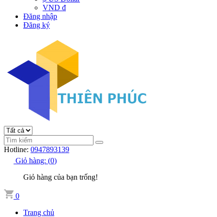
VND đ
Đăng nhập
Đăng ký
Hotline:
0947893139
Giỏ hàng:
(
0
)
Giỏ hàng của bạn trống!
0
Trang chủ