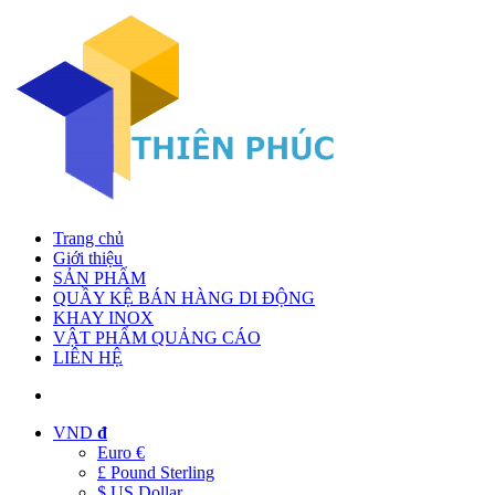
Trang chủ
Giới thiệu
SẢN PHẨM
QUẦY KỆ BÁN HÀNG DI ĐỘNG
KHAY INOX
VẬT PHẨM QUẢNG CÁO
LIÊN HỆ
VND
đ
Euro €
£ Pound Sterling
$ US Dollar